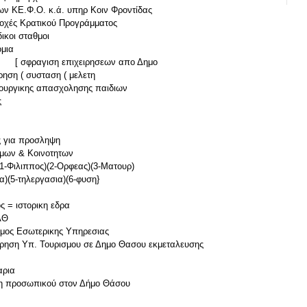
ν ΚΕ.Φ.Ο. κ.ά. υπηρ Κοιν Φροντίδας
ξοχές Κρατικού Προγράμματος
ικοι σταθμοι
ομια
 σφραγιση επιχειρησεων απο Δημο
ρηση ( συσταση ( μελετη
μιουργικης απασχολησης παιδιων
ς
ς για προσληψη
ημων & Κοινοτητων
1-Φιλιππος)(2-Ορφεας)(3-Ματουρ)
5-τηλεργασια)(6-φυση}
ος = ιστορικη εδρα
ΑΘ
ισμος Εσωτερικης Υπηρεσιας
χωρηση Υπ. Τουρισμου σε Δημο Θασου εκμεταλευσης
αρια
αξη προσωπικού στον Δήμο Θάσου