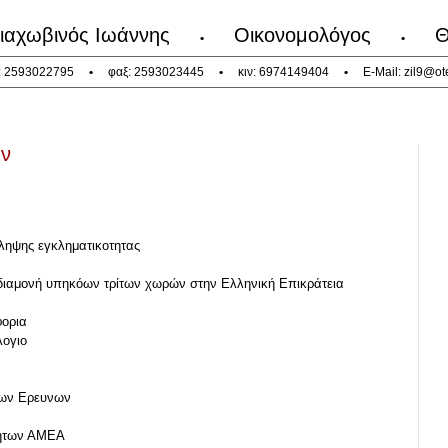
ιαχωβινός Ιωάννης
Οικονομολόγος
Θ
•
•
: 2593022795
•
φαξ: 2593023445
•
κιν: 6974149404
•
E-Mail:
zil9@ot
ων
οληψης εγκληματικοτητας
ιαμονή υπηκόων τρίτων χωρών στην Ελληνική Επικράτεια
φορια
ογιο
ικων Ερευνων
τητων ΑΜΕΑ