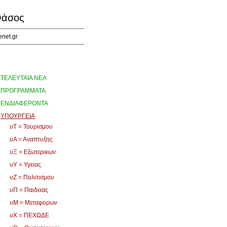
άσος
enet.gr
ΤΕΛΕΥΤΑΙΑ ΝΕΑ
ΠΡΟΓΡΑΜΜΑΤΑ
ΕΝΔΙΑΦΕΡΟΝΤΑ
ΥΠΟΥΡΓΕΙΑ
υΤ = Τουρισμου
υΑ = Αναπτυξης
υΞ = Εξωτερικων
υΥ = Υγειας
υΖ = Πολιτισμου
υΠ = Παιδειας
υΜ = Μεταφορων
υΧ = ΠΕΧΩΔΕ