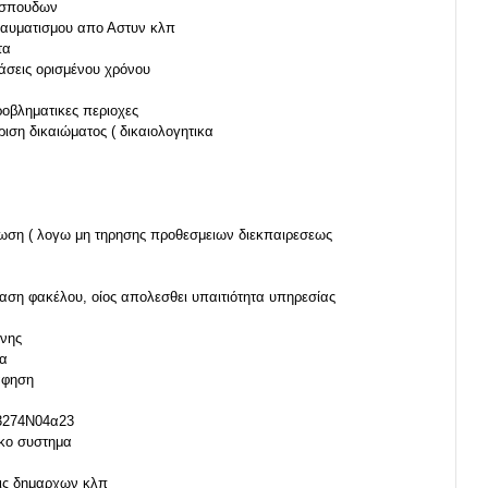
υ σπουδων
ραυματισμου απο Αστυν κλπ
τα
εις ορισμένου χρόνου
ροβληματικες περιοχες
ριση δικαιώματος ( δικαιολογητικα
μιωση ( λογω μη τηρησης προθεσμειων διεκπαιρεσεως
αση φακέλου, οίος απολεσθει υπαιτιότητα υπηρεσίας
ενης
ια
αφηση
3274Ν04α23
κο συστημα
ις δημαρχων κλπ