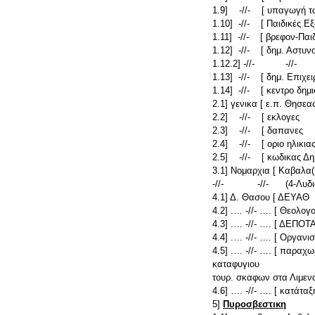
1.9] -//- [ υπαγωγή τω
1.10] -//- [ Παιδικές Ε
1.11] -//- [ βρεφον-Παιδ
1.12] -//- [ δημ. Αστυν
1.12.2] -//- -//- [
1.13] -//- [ δημ. Επιχει
1.14] -//- [ κεντρο δη
2.1] γενικα [ ε.π. Θησεα
2.2] -//- [ εκλογες
2.3] -//- [ δαπανες
2.4] -//- [ οριο ηλικια
2.5] -//- [ κωδικας Δ
3.1] Νομαρχια [ Καβαλα(
-//- -//- (4-Λυδια)(
4.1] Δ. Θασου [ ΔΕΥΑΘ
4.2] .… -//- …. [ Θεολογ
4.3] .… -//- …. [ ΔΕΠΟΤ
4.4] .… -//- …. [ Οργαν
4.5] .… -//- …. [ παρα
καταφυγιου
τουρ. σκαφων στα Λιμεν
4.6] …. -//- …. [ κατάτ
5]
Πυροσβεστικη