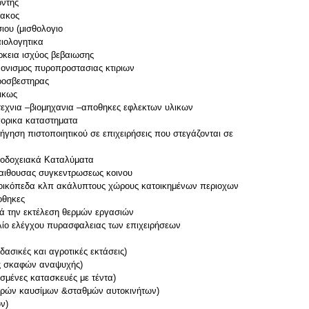
οντης
ακος
ου (μισθολογιο
αιολογητικα
ια ισχύος βεβαιωσης
σμος πυροπροστασιας κτιριων
σβεστηρας
κως
ια –βιομηχανια –αποθηκες εφλεκτων υλικων
ικα καταστηματα
 πιστοποιητικού σε επιχειρήσεις που στεγάζονται σε
οχειακά Καταλύματα
θουσας συγκεντρωσεως κοινου
πεδα κλπ ακάλυπτους χώρους κατοικημένων περιοχων
θηκες
ην εκτέλεση θερμών εργασιών
ελέγχου πυρασφαλειας των επιχειρήσεων
σικές και αγροτικές εκτάσεις)
ες σκαφών αναψυχής)
σμένες κατασκευές με τέντα)
ρών καυσίμων &σταθμών αυτοκινήτων)
ν)