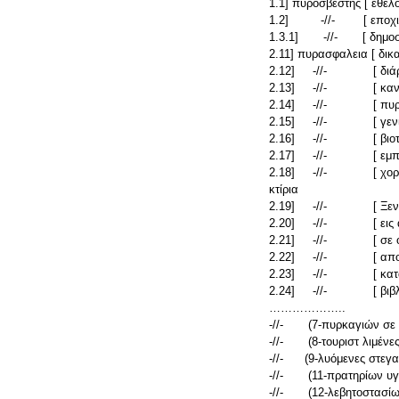
1.1] πυροσβεστης [ εθελ
1.2] -//- [ εποχι
1.3.1] -//- [ δημοσι
2.11] πυρασφαλεια [ δικ
2.12] -//- [ διάρκε
2.13] -//- [ κανονι
2.14] -//- [ πυρο
2.15] -//- [ γενι
2.16] -//- [ βιοτεχν
2.17] -//- [ εμπορ
2.18] -//- [ χορήγηση
κτίρια
2.19] -//- [ Ξενοδ
2.20] -//- [ εις αι
2.21] -//- [ σε οικό
2.22] -//- [ απο
2.23] -//- [ κατά τ
2.24] -//- [ βιβλίο 
………………..
-//- (7-πυρκαγιών σε δα
-//- (8-τουριστ λιμέν
-//- (9-λυόμενες στεγα
-//- (11-πρατηρίων υγ
-//- (12-λεβητοστασίω