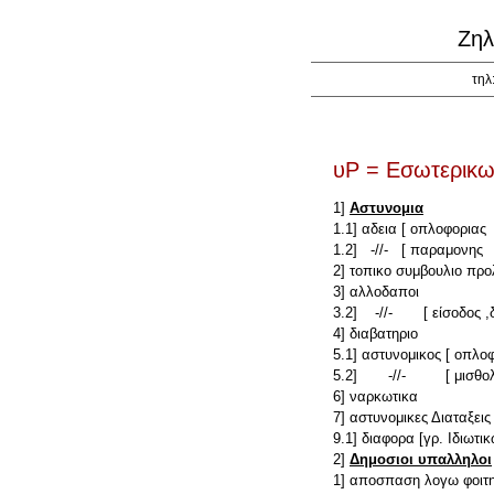
Ζηλ
τηλ
υΡ = Εσωτερικ
1]
Αστυνομια
1.1] αδεια [ οπλοφοριας
1.2] -//- [ παραμονης
2] τοπικο συμβουλιο πρ
3] αλλοδαποι
3.2] -//- [ είσοδος ,δ
4] διαβατηριο
5.1] αστυνομικος [ οπλο
5.2] -//- [ μισθολ
6] ναρκωτικα
7] αστυνομικες Διαταξεις
9.1] διαφορα [γρ. Ιδιωτ
2]
Δημοσιοι υπαλληλοι
1] αποσπαση λογω φοι