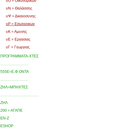
υΟ = Οικονομικων
υΝ = Θαλάσσης
υΨ = Δικαιοσυνης
υΡ = Εσωτερικων
υΚ = Αμυνης
υΕ = Εργασιας
υΓ = Γεωργιας
ΠΡΟΓΡΑΜΜΑΤΑ-ΧΤΕΣ
…………………..
555Ε=Ε.Φ.ΟΝΤΑ
………………….
ΖΗΛ=ΜΠΗΧΤΕΣ
………………………….
ΖΗΛ
200 = ΑΓΑΠΕ
ΕΝ-Ζ
ESHOP