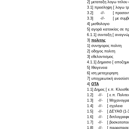
2] μεταταξη λογω τιτλο
3.1] προσληψη [ λογω τ
3.2] -//- [ προσον
3.3] -//- [ με συμβάσ
4] μισθολογιο
5] αγορά κατοικίας σε π
6.1.1] συνταξη [ αναγνώ
3]
πολιτης
1] συνηγορος πολιτη
2] οδηγος πολιτη
3] εθελοντισμος
4.1.1] Δημοσιο [ αποζη
5] Ιθαγενεια
6] ιση μεταχειρηση
7] υποχρεωτική ανασύστ
4]
ΟΤΑ
1.1] Δημος [ ε.π. Κλεισθ
1.2] -//- [ ε.π. Πολιτε
1.3] -//- [ Μηχανογρ
1.4] -//- [ σχολεια
1.5] -//- [ ΔΕΥΑΘ (1-
1.6] -//- [ διπλογραφι
1.7] -//- [ βοσκοτοποι
1.8] -//- [ παραστασε