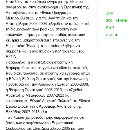
………………
Επιπλέον, τα κυριότερα έγγραφα της ΕΕ που
………….
αναφέρονται στην αναθεωρημένη Στρατηγική της
Λισσαβώνας και το Εθνικό Πρόγραμμα
ΖΗΛ
Μεταρρυθμίσεων για την Ανάπτυξη και την
200 = ΑΓΑΠΕ
Απασχόληση 2005-2008, ελήφθησαν υπόψη κατά
ΕΝ-Ζ
τη διαμόρφωση των βασικών στρατηγικών
επιλογών – προτεραιοτήτων, καθώς συνιστούν
ESHOP
κεντρικές μακροπρόθεσμες επιλογές για την
Ευρωπαϊκή Ένωση, στις οποίες κλήθηκε να
συμβάλει και η αναπτυξιακή πολιτική του νέου
ΕΣΠΑ.
Παράλληλα, η αναπτυξιακή στρατηγική
διαμορφώθηκε και με γνώμονα εθνικές πολιτικές
που διατυπώνονται σε στρατηγικά έγγραφα όπως
η Εθνική Έκθεση Στρατηγικής για την Κοινωνική
Προστασία και την Κοινωνική Ένταξη 2006-2008,
η Ψηφιακή Στρατηγική 2006-2013, το «Σχέδιο
Ανάπτυξης Μεταφορών 2007-2013 και
εικοσαετίας», Εθνική Λιμενική Πολιτική, το Εθνικό
Σχέδιο Στρατηγικής Αγροτικής Ανάπτυξης της
Ελλάδας 2007-2013 κλπ.
Το πλαίσιο χρηματοδότησης διαμορφώθηκε στη
βάση των αποφάσεων του Ευρωπαϊκού
Συμβουλίου της 16ης Δεκεμβρίου 2005 και των