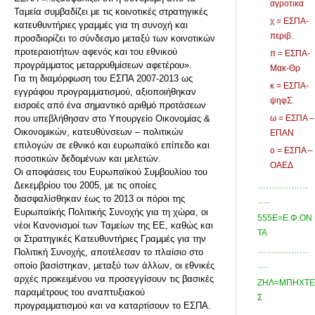
αγροτικα
Ταμεία συμβαδίζει με τις κοινοτικές στρατηγικές
χ = ΕΣΠΑ-
κατευθυντήριες γραμμές για τη συνοχή και
περιβ.
προσδιορίζει το σύνδεσμο μεταξύ των κοινοτικών
προτεραιοτήτων αφενός και του εθνικού
π = ΕΣΠΑ-
προγράμματος μεταρρυθμίσεων αφετέρου».
Μακ-Θρ
Για τη διαμόρφωση του ΕΣΠΑ 2007-2013 ως
κ = ΕΣΠΑ-
εγγράφου προγραμματισμού, αξιοποιήθηκαν
ψηφΣ.
εισροές από ένα σημαντικό αριθμό προτάσεων
που υπεβλήθησαν στο Υπουργείο Οικονομίας &
ω = ΕΣΠΑ –
Οικονομικών, κατευθύνσεων – πολιτικών
ΕΠΑΝ
επιλογών σε εθνικό και ευρωπαϊκό επίπεδο και
ο = ΕΣΠΑ –
ποσοτικών δεδομένων και μελετών.
ΟΑΕΔ
Οι αποφάσεις του Ευρωπαϊκού Συμβουλίου του
Δεκεμβρίου του 2005, με τις οποίες
………………
διασφαλίσθηκαν έως το 2013 οι πόροι της
…..
Ευρωπαϊκής Πολιτικής Συνοχής για τη χώρα, οι
555Ε=Ε.Φ.ΟΝ
νέοι Κανονισμοί των Ταμείων της ΕΕ, καθώς και
ΤΑ
οι Στρατηγικές Κατευθυντήριες Γραμμές για την
………………
Πολιτική Συνοχής, αποτέλεσαν το πλαίσιο στο
οποίο βασίστηκαν, μεταξύ των άλλων, οι εθνικές
….
αρχές προκειμένου να προσεγγίσουν τις βασικές
ΖΗΛ=ΜΠΗΧΤΕ
παραμέτρους του αναπτυξιακού
Σ
προγραμματισμού και να καταρτίσουν το ΕΣΠΑ.