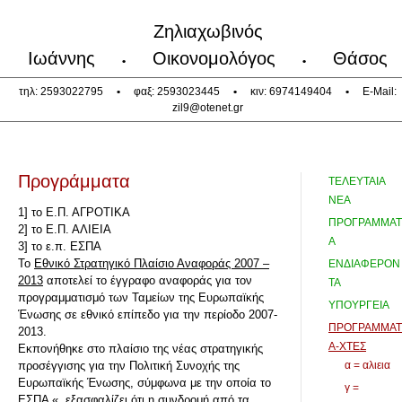
Ζηλιαχωβινός
Ιωάννης
Οικονομολόγος
Θάσος
•
•
τηλ: 2593022795
•
φαξ: 2593023445
•
κιν: 6974149404
•
E-Mail:
zil9@otenet.gr
Προγράμματα
ΤΕΛΕΥΤΑΙΑ
ΝΕΑ
1] το Ε.Π. ΑΓΡΟΤΙΚΑ
ΠΡΟΓΡΑΜΜΑΤ
2] το Ε.Π. ΑΛΙΕΙΑ
Α
3] το ε.π. ΕΣΠΑ
To
Εθνικό Στρατηγικό Πλαίσιο Αναφοράς 2007 –
ΕΝΔΙΑΦΕΡΟΝ
2013
αποτελεί το έγγραφο αναφοράς για τον
ΤΑ
προγραμματισμό των Ταμείων της Ευρωπαϊκής
ΥΠΟΥΡΓΕΙΑ
Ένωσης σε εθνικό επίπεδο για την περίοδο 2007-
ΠΡΟΓΡΑΜΜΑΤ
2013.
Α-ΧΤΕΣ
Εκπονήθηκε στο πλαίσιο της νέας στρατηγικής
προσέγγισης για την Πολιτική Συνοχής της
α = αλιεια
Ευρωπαϊκής Ένωσης, σύμφωνα με την οποία το
γ =
ΕΣΠΑ «..εξασφαλίζει ότι η συνδρομή από τα