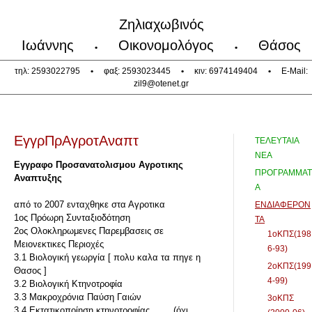
Ζηλιαχωβινός
Ιωάννης
Οικονομολόγος
Θάσος
•
•
τηλ: 2593022795
•
φαξ: 2593023445
•
κιν: 6974149404
•
E-Mail:
zil9@otenet.gr
ΕγγρΠρΑγροτΑναπτ
ΤΕΛΕΥΤΑΙΑ
ΝΕΑ
Εγγραφο Προσανατολισμου Αγροτικης
ΠΡΟΓΡΑΜΜΑΤ
Αναπτυξης
Α
από το 2007 ενταχθηκε στα Αγροτικα
ΕΝΔΙΑΦΕΡΟΝ
1ος Πρόωρη Συνταξιοδότηση
ΤΑ
2ος Ολοκληρωμενες Παρεμβασεις σε
1οΚΠΣ(198
Μειονεκτικες Περιοχές
6-93)
3.1 Βιολογική γεωργία [ πολυ καλα τα πηγε η
2οΚΠΣ(199
Θασος ]
4-99)
3.2 Βιολογική Κτηνοτροφία
3.3 Μακροχρόνια Παύση Γαιών
3οΚΠΣ
3.4 Εκτατικοποίηση κτηνοτροφίας …… (όχι