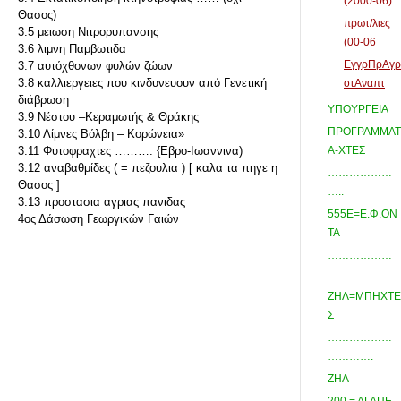
(2000-06)
Θασος)
πρωτ/λιες
3.5 μειωση Νιτρορυπανσης
(00-06
3.6 λιμνη Παμβωτιδα
ΕγγρΠρΑγρ
3.7 αυτόχθονων φυλών ζώων
3.8 καλλιεργειες που κινδυνευουν από Γενετική
οτΑναπτ
διάβρωση
ΥΠΟΥΡΓΕΙΑ
3.9 Νέστου –Κεραμωτής & Θράκης
ΠΡΟΓΡΑΜΜΑΤ
3.10 Λίμνες Βόλβη – Κορώνεια»
3.11 Φυτοφραχτες ………. {Εβρο-Ιωαννινα)
Α-ΧΤΕΣ
3.12 αναβαθμίδες ( = πεζουλια ) [ καλα τα πηγε η
………………
Θασος ]
…..
3.13 προστασια αγριας πανιδας
555Ε=Ε.Φ.ΟΝ
4ος Δάσωση Γεωργικών Γαιών
ΤΑ
………………
….
ΖΗΛ=ΜΠΗΧΤΕ
Σ
………………
………….
ΖΗΛ