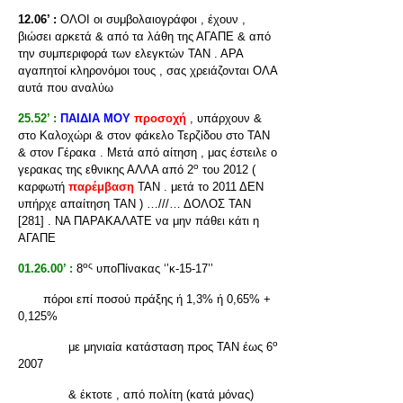
12.06’ :
ΟΛΟΙ οι συμβολαιογράφοι , έχουν ,
βιώσει αρκετά & από τα λάθη της ΑΓΑΠΕ & από
την συμπεριφορά των ελεγκτών ΤΑΝ . ΑΡΑ
αγαπητοί κληρονόμοι τους , σας χρειάζονται ΟΛΑ
αυτά που αναλύω
25.52’ :
ΠΑΙΔΙΑ ΜΟΥ
προσοχή
, υπάρχουν &
στο Καλοχώρι & στον φάκελο Τερζίδου στο ΤΑΝ
& στον Γέρακα . Μετά από αίτηση , μας έστειλε ο
ο
γερακας της εθνικης ΑΛΛΑ από 2
του 2012 (
καρφωτή
παρέμβαση
ΤΑΝ . μετά το 2011 ΔΕΝ
υπήρχε απαίτηση ΤΑΝ ) …///… ΔΟΛΟΣ ΤΑΝ
[281] . ΝΑ ΠΑΡΑΚΑΛΑΤΕ να μην πάθει κάτι η
ΑΓΑΠΕ
ος
01.26.00’ :
8
υποΠίνακας ‘’κ-15-17’’
πόροι επί ποσού πράξης ή 1,3% ή 0,65% +
0,125%
ο
με μηνιαία κατάσταση προς ΤΑΝ έως 6
2007
& έκτοτε , από πολίτη (κατά μόνας)