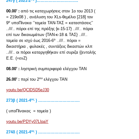
247
γ ( 2021-2
)………………………….
00.00’ :
από τις καταχωρήσεις στον 1ο του 2013 (
= 219α08 ) , ανάλυση του XLs-θεμέλιο [218] τον
ο
9
υποΠίνακα ‘’ταμεία ΤΑΝ-ΤΑΣ = καταστάσεις’’
..///.. πόροι επί της πράξης {κ-15-17} ..///.. πόροι
επί των δικαιωμάτων {ΤΑΝ-κ-18 & ΤΑΣ} ..///..
ο
ταμεία σε ισχύ έως 2016-6
..///.. πόροι =
δικαστήρια , φυλακές , συντάξεις δικαστών κλπ
..///.. οι πόροι καταργηθήκαν επί συριζα {(εντολής
Ε.Ε. (=ενΖ)
08.00’ :
ληστρική συμπεριφορά ελέγχου ΤΑΝ
ου
26.00’ :
περί του 2
ελέγχου ΤΑΝ
youtu.be/QClDSD5eJ30
ος
273β ( 2021-4
) ………………………….
( υποΠίνακας = ταμεία )
youtu.be/PDYy07LIpaY
ος
274δ ( 2021-4
) ………………………….