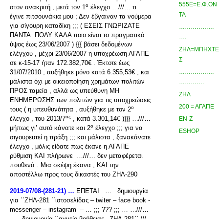
555Ε=Ε.Φ.ΟΝ
ο
στον ανακριτή , μετά τον 1
έλεγχο …///… τι
ΤΑ
έγινε πιτσουνάκια μου ; Δεν έβγαιναν τα νούμερα
για σίγουρη καταδίκη ;;; ( ΕΣΕΙΣ ΓΝΩΡΙΖΑΤΕ
………………
ΠΑΝΤΑ ΠΟΛΥ ΚΑΛΑ ποιο είναι το πραγματικό
….
ύψος έως 23/06/2007 ) {{{ βάσει δεδομένων
ΖΗΛ=ΜΠΗΧΤΕ
ελέγχου , μέχρι 23/06/2007 η υποχρέωση ΑΓΑΠΕ
Σ
σε κ-15-17 ήταν 172.382,70€ . Έκτοτε έως
31/07/2010 , αυξήθηκε μόνο κατά 6.355,53€ , και
………………
μάλιστα όχι με οικειοποίηση χρημάτων πολιτών
………….
ΠΡΟΣ ταμεία , αλλά ως υπεύθυνη ΜΗ
ΖΗΛ
ΕΝΗΜΕΡΩΣΗΣ των πολιτών για τις υποχρεώσεις
200 = ΑΓΑΠΕ
ο
τους ( η υπευθυνότητα , αυξήθηκε με τον 2
ος
έλεγχο , του 2013/7
, κατά 3.301,14€ )}}} …///…
ΕΝ-Ζ
ο
μήπως γι’ αυτό κάνατε και 2
έλεγχο ;;; για να
ESHOP
σιγουρευτεί η πράξη ;;; και μάλιστα , ξανακάνατε
έλεγχο , μόλις είδατε πως έκανε η ΑΓΑΠΕ
ρύθμιση ΚΑΙ πλήρωνε …///… δεν μεταφέρεται
πουθενά . Μια σκέψη έκανα , ΚΑΙ την
αποστέλλω προς τους δικαστές του ΖΗΛ-290
2019-07/08-(281-21) …
ΕΠΕΤΑΙ … δημιουργία
για ΄΄ΖΗΛ-281 ΄΄ιστοσελίδας – twiter – face book -
messenger – instagram – … ;;; ??? ;;; … …///…
… δημιουργία ΄΄αγγείο βοήθειας –ΖΗΛ-281΄΄ ///