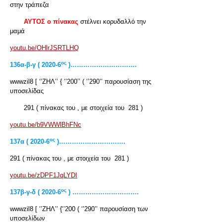
στην τράπεζα
ΑΥΤΟΣ ο πίνακας
στέλνει κορυδαλλό την
μαμά
youtu.be/OHlrJSRTLHQ
ος
136α-β-γ ( 2020-6
)………………………….
wwwzil8 [ ‘’ΖΗΛ’’ { ‘’200’’ ( ‘’290’’ παρουσίαση της
υποσελίδας
291 ( πίνακας του , με στοιχεία του 281 )
youtu.be/b9VWWlBhFNc
ος
137
α ( 2020-6
)………………………….
291 ( πίνακας του , με στοιχεία του 281 )
youtu.be/zDPF1JqLYDI
ος
137β-γ-δ ( 2020-6
) ………………………….
wwwzil8 [ ‘’ΖΗΛ’’ {‘’200 ( ‘’290’’ παρουσίαση των
υποσελίδων