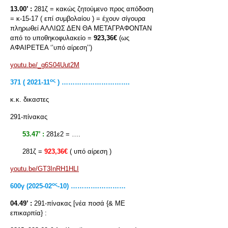
13.00’ :
281ζ = κακώς ζητούμενο προς απόδοση
= κ-15-17 ( επί συμβολαίου ) = έχουν σίγουρα
πληρωθεί ΑΛΛΙΩΣ ΔΕΝ ΘΑ ΜΕΤΑΓΡΑΦΟΝΤΑΝ
από το υποθηκοφυλακείο =
923,36€
(ως
ΑΦΑΙΡΕΤΕΑ ‘’υπό αίρεση’’)
youtu.be/_g6S04Uut2M
ος
371 ( 2021-11
) ………………………….
κ.κ. δικαστες
291-πίνακας
53.47’ :
281ε2 = ….
281ζ =
923,36€
( υπό αίρεση )
youtu.be/GT3InRH1HLI
ος
600γ (2025-02
-10) ………….…………
04.49’ :
291-πίνακας [νέα ποσά {& ΜΕ
επικαρπία} :