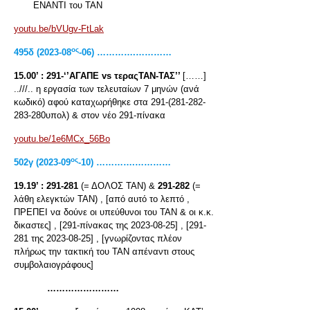
ΕΝΑΝΤΙ του ΤΑΝ
youtu.be/bVUgv-FtLak
ος
495
δ
(2023-08
-06) ………….…………
15.00’ :
291-‘’ΑΓΑΠΕ
vs
τεραςΤΑΝ-ΤΑΣ’’
[……]
..///.. η εργασία των τελευταίων 7 μηνών (ανά
κωδικό) αφού καταχωρήθηκε στα 291-(281-282-
283-280υπολ) & στον νέο 291-πίνακα
youtu.be/1e6MCx_56Bo
ος
502
γ
(2023-09
-10) ………….…………
19.19’ :
291-281
(= ΔΟΛΟΣ ΤΑΝ) &
291-282
(=
λάθη ελεγκτών ΤΑΝ) , [από αυτό το λεπτό ,
ΠΡΕΠΕΙ να δούνε οι υπεύθυνοι του ΤΑΝ & οι κ.κ.
δικαστες] , [291-πίνακας της 2023-08-25] , [291-
281 της 2023-08-25] , [γνωρίζοντας πλέον
πλήρως την τακτική του ΤΑΝ απέναντι στους
συμβολαιογράφους]
……………………