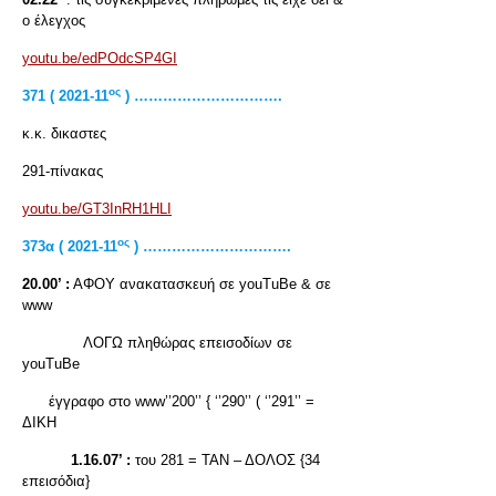
ο έλεγχος
youtu.be/edPOdcSP4GI
ος
371 ( 2021-11
) ………………………….
κ.κ. δικαστες
291-πίνακας
youtu.be/GT3InRH1HLI
ος
373α ( 2021-11
) ………………………….
20.00’ :
ΑΦΟΥ ανακατασκευή σε youTuBe & σε
www
ΛΟΓΩ πληθώρας επεισοδίων σε
youTuBe
έγγραφο στο www’’200’’ { ‘’290’’ ( ‘’291’’ =
ΔΙΚΗ
1.16.07’ :
του 281 = ΤΑΝ – ΔΟΛΟΣ {34
επεισόδια}