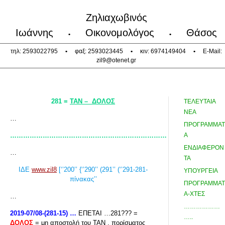
Ζηλιαχωβινός
Ιωάννης
Οικονομολόγος
Θάσος
•
•
τηλ: 2593022795
•
φαξ: 2593023445
•
κιν: 6974149404
•
E-Mail:
zil9@otenet.gr
281 =
ΤΑΝ – ΔΟΛΟΣ
ΤΕΛΕΥΤΑΙΑ
ΝΕΑ
…
ΠΡΟΓΡΑΜΜΑΤ
………………………………………………………………
Α
ΕΝΔΙΑΦΕΡΟΝ
…
ΤΑ
ΙΔΕ
www.zil8
[‘’200’’ {‘’290’’ (291’’ (‘’291-281-
ΥΠΟΥΡΓΕΙΑ
πίνακας’’
ΠΡΟΓΡΑΜΜΑΤ
Α-ΧΤΕΣ
…
………………
2019-07/08-(281-15) …
ΕΠΕΤΑΙ …281??? =
…..
ΔΟΛΟΣ
= μη αποστολή του ΤΑΝ , πορίσματος