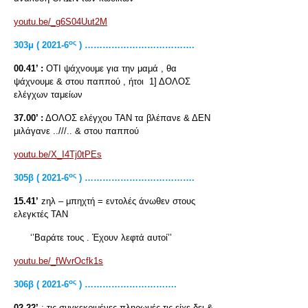
youtu.be/_g6S04Uut2M
ος
303μ ( 2021-6
) ……………………………….
00.41’ :
ΟΤΙ ψάχνουμε για την μαμά , θα
ψάχνουμε & στου παππού , ήτοι 1] ΔΟΛΟΣ
ελέγχων ταμείων
37.00’ :
ΔΟΛΟΣ ελέγχου ΤΑΝ τα βλέπανε & ΔΕΝ
μιλάγανε ..///.. & στου παππού
youtu.be/X_I4Tj0tPEs
ος
305β ( 2021-6
) ……………………………….
15.41’
zηλ – μπηχτή = εντολές άνωθεν στους
ελεγκτές ΤΑΝ
‘’Βαράτε τους . Έχουν λεφτά αυτοί’’
youtu.be/_fWvrOcfk1s
ος
306β ( 2021-6
) ………………………….
02.22’
: τις συγκεκριμένες πληρωμές τις είχε δει &