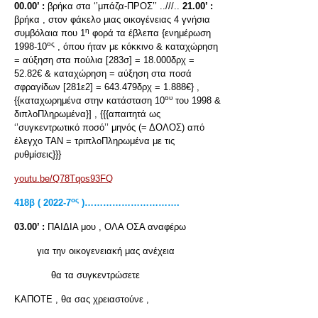
00.00’ :
βρήκα στα ‘’μπάζα-ΠΡΟΣ’’ ..///..
21.00’ :
βρήκα , στον φάκελο μιας οικογένειας 4 γνήσια
η
συμβόλαια που 1
φορά τα έβλεπα {ενημέρωση
ος
1998-10
, όπου ήταν με κόκκινο & καταχώρηση
= αύξηση στα πούλια [283σ] = 18.000δρχ =
52.82€ & καταχώρηση = αύξηση στα ποσά
σφραγίδων [281ε2] = 643.479δρχ = 1.888€} ,
ου
{{καταχωρημένα στην κατάσταση 10
του 1998 &
διπλοΠληρωμένα}] , {{{απαιτητά ως
‘’συγκεντρωτικό ποσό’’ μηνός (= ΔΟΛΟΣ) από
έλεγχο ΤΑΝ = τριπλοΠληρωμένα με τις
ρυθμίσεις}}}
youtu.be/Q78Tqos93FQ
ος
418β ( 2022-7
)………………………….
03.00’ :
ΠΑΙΔΙΑ μου , ΟΛΑ ΟΣΑ αναφέρω
για την οικογενειακή μας ανέχεια
θα τα συγκεντρώσετε
ΚΑΠΟΤΕ , θα σας χρειαστούνε ,