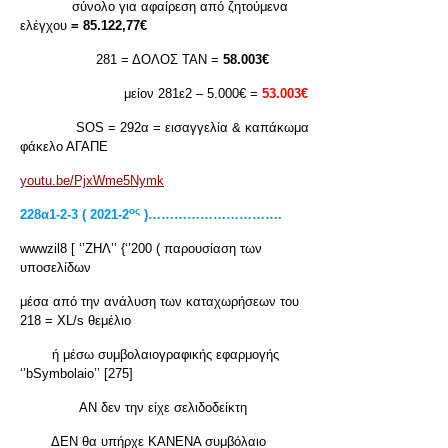
σύνολο για αφαίρεση από ζητούμενα
ελέγχου
= 85.122,77€
281 = ΔΟΛΟΣ ΤΑΝ =
58.003€
μείον 281ε2 – 5.000€ =
53.003€
SOS = 292α = εισαγγελία & καπάκωμα
φάκελο ΑΓΑΠΕ
youtu.be/PjxWme5Nymk
ος
228
α1-2-3 ( 2021-2
)………………………….
wwwzil8 [ ‘’ΖΗΛ’’ {‘’200 ( παρουσίαση των
υποσελίδων
μέσα από την ανάλυση των καταχωρήσεων του
218 = XL/s θεμέλιο
ή μέσω συμβολαιογραφικής εφαρμογής
‘’bSymbolaio’’ [275]
ΑΝ δεν την είχε σελιδοδείκτη
ΔΕΝ θα υπήρχε ΚΑΝΕΝΑ συμβόλαιο