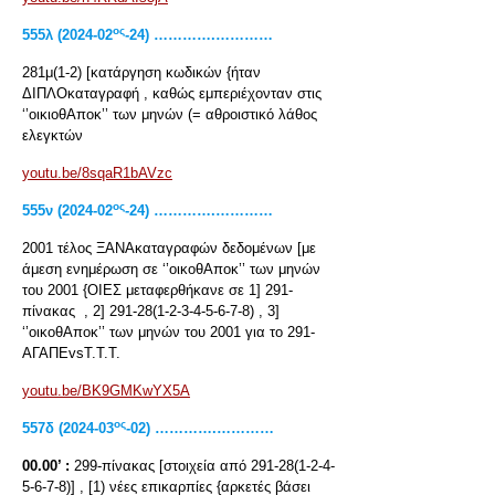
ος
555
λ
(2024-02
-24) ………….…………
281μ(1-2) [κατάργηση κωδικών {ήταν
ΔΙΠΛΟκαταγραφή , καθώς εμπεριέχονταν στις
‘’οικιοθΑποκ’’ των μηνών (= αθροιστικό λάθος
ελεγκτών
youtu.be/8sqaR1bAVzc
ος
555
ν
(2024-02
-24) ………….…………
2001 τέλος ΞΑΝΑκαταγραφών δεδομένων [με
άμεση ενημέρωση σε ‘’οικοθΑποκ’’ των μηνών
του 2001 {ΟΙΕΣ μεταφερθήκανε σε 1] 291-
πίνακας , 2] 291-28(1-2-3-4-5-6-7-8) , 3]
‘’οικοθΑποκ’’ των μηνών του 2001 για το 291-
ΑΓΑΠΕvsΤ.Τ.Τ.
youtu.be/BK9GMKwYX5A
ος
557
δ
(2024-03
-02) ………….…………
00.00’ :
299-πίνακας [στοιχεία από 291-28(1-2-4-
5-6-7-8)] , [1) νέες επικαρπίες {αρκετές βάσει