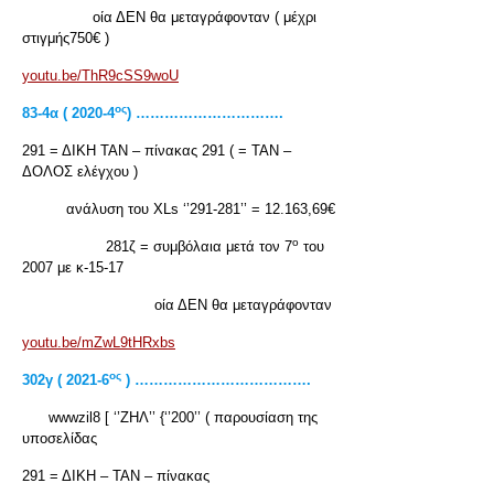
οία ΔΕΝ θα μεταγράφονταν ( μέχρι
στιγμής750€ )
youtu.be/ThR9cSS9woU
ος
83-4
α ( 2020-4
) ………………………….
291 = ΔΙΚΗ ΤΑΝ – πίνακας 291 ( = ΤΑΝ –
ΔΟΛΟΣ ελέγχου )
ανάλυση του XLs ‘’291-281’’ = 12.163,69€
ο
281ζ = συμβόλαια μετά τον 7
του
2007 με κ-15-17
οία ΔΕΝ θα μεταγράφονταν
youtu.be/mZwL9tHRxbs
ος
302γ ( 2021-6
) ……………………………….
wwwzil8 [ ‘’ΖΗΛ’’ {‘’200’’ ( παρουσίαση της
υποσελίδας
291 = ΔΙΚΗ – ΤΑΝ – πίνακας