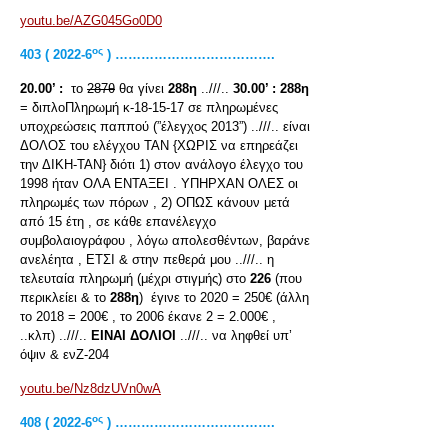
youtu.be/AZG045Go0D0
ος
403 ( 2022-6
) ……………………………….
20.00’ :
το
287θ
θα γίνει
288η
..///..
30.00’ :
288η
= διπλοΠληρωμή κ-18-15-17 σε πληρωμένες
υποχρεώσεις παππού (”έλεγχος 2013”) ..///.. είναι
ΔΟΛΟΣ του ελέγχου ΤΑΝ {ΧΩΡΙΣ να επηρεάζει
την ΔΙΚΗ-ΤΑΝ} διότι 1) στον ανάλογο έλεγχο του
1998 ήταν ΟΛΑ ΕΝΤΑΞΕΙ . ΥΠΗΡΧΑΝ ΟΛΕΣ οι
πληρωμές των πόρων , 2) ΟΠΩΣ κάνουν μετά
από 15 έτη , σε κάθε επανέλεγχο
συμβολαιογράφου , λόγω απολεσθέντων, βαράνε
ανελέητα , ΕΤΣΙ & στην πεθερά μου ..///.. η
τελευταία πληρωμή (μέχρι στιγμής) στο
226
(που
περικλείει & το
288η
) έγινε το 2020 = 250€ (άλλη
το 2018 = 200€ , το 2006 έκανε 2 = 2.000€ ,
..κλπ) ..///..
ΕΙΝΑΙ ΔΟΛΙΟΙ
..///.. να ληφθεί υπ’
όψιν & ενΖ-204
youtu.be/Nz8dzUVn0wA
ος
408 ( 2022-6
) ……………………………….