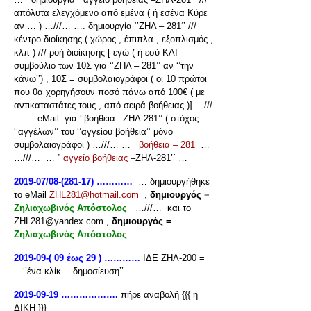
απόλυτα ελεγχόμενο από εμένα ( ή εσένα Κύρε
αν … ) …///… …. δημιουργία ‘’ΖΗΛ – 281‘’ ///
κέντρο διοίκησης ( χώρος , έπιπλα , εξοπλισμός ,
κλπ ) /// ροή διοίκησης [ εγώ ( ή εσύ ΚΑΙ
συμβούλιο των 10Σ για ‘’ΖΗΛ – 281’’ αν ‘’την
κάνω’’) , 10Σ = συμβολαιογράφοι ( οι 10 πρώτοι
που θα χορηγήσουν ποσό πάνω από 100€ ( με
αντικαταστάτες τους , από σειρά βοήθειας )] …///
… … eMail για ‘’βοήθεια –ΖΗΛ-281’’ ( στόχος
‘’αγγέλων’’ του ‘’αγγείου βοήθεια’’ μόνο
συμβολαιογράφοι ) …///… …
βοήθεια – 281
…
…///… … ”
αγγείο βοήθειας
–ΖΗΛ-281’΄ …
2019-07/08-(281-17) …………
… δημιουργήθηκε
το eMail
ZHL281@hotmail.com
,
δημιουργός =
Ζηλιαχωβινός Απόστολος
…///…
και το
ZHL281@yandex.com ,
δημιουργός =
Ζηλιαχωβινός Απόστολος
2019-09-( 09 έως 29 ) …………
ΙΔΕ ΖΗΛ-200 =
…‘’ένα κλίκ …δημοσίευση’’…
2019-09-19 ……………….
πήρε αναβολή {{{ η
ΔΙΚΗ }}}