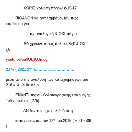
ΧΩΡΙΣ χρέωση πόρων κ-15-17
ΠΙΘΑΝΟΝ να αντιλαμβάνονταν πως
επρόκειτο για
…. πχ αναλογική & ΟΧΙ πάγια
ΘΑ χρέωνε στους πολίτες 8χ€ & ΟΧΙ
χ€
youtu.be/ou0Ok3QJmdg
ος
237
γ ( 2021-2
)………………………….
μέσα από την ανάλυση των καταχωρήσεων του
218 = XL/s θεμέλιο
ΕΝΑΝΤΙ της συμβολαιογραφικής εφαρμογής
‘’bSymbolaio’’ [275]
ΑΝ δεν την είχε σελιδοδείκτη
ο
καταχωρώντας τον 12
του 2015 ( = 219α06
)