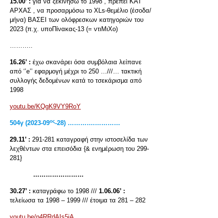
15.00’ :
για να ξεκινήσω το 1998 , πρέπει ΚΑΤ’
ΑΡΧΑΣ , να προσαρμόσω το XLs-θεμέλιο (έσοδα/
μήνα) ΒΑΣΕΙ των ολόφρεσκων κατηγοριών του
2023 (π.χ. υποΠίνακας-13 (= ντιΜιΧο)
………..
16.26’ :
έχω σκανάρει όσα συμβόλαια λείπανε
από ‘’e’’ εφαρμογή μέχρι το 250 …///… τακτική
συλλογής δεδομένων κατά το τσεκάρισμα από
1998
youtu.be/KQgK9VY9RoY
ος
504
γ
(2023-09
-28) ………….…………
29.11’ :
291-281 καταγραφή στην ιστοσελίδα των
λεχθέντων στα επεισόδια {& ενημέρωση του 299-
281}
……………………
30.27’ :
καταγράφω το 1998 ///
1.06.06’ :
τελείωσα τα 1998 – 1999 /// έτοιμα τα 281 – 282
youtu.be/n4RRdAIs5jA