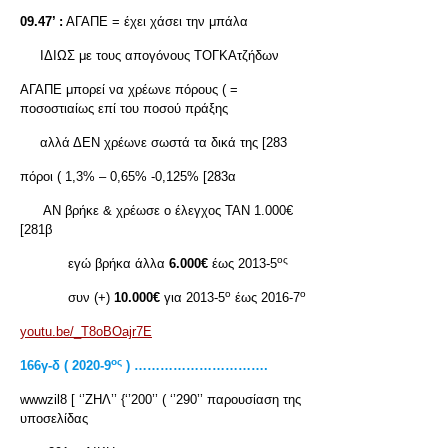
09.47’ :
ΑΓΑΠΕ = έχει χάσει την μπάλα
ΙΔΙΩΣ με τους απογόνους ΤΟΓΚΑτζήδων
ΑΓΑΠΕ μπορεί να χρέωνε πόρους ( =
ποσοστιαίως επί του ποσού πράξης
αλλά ΔΕΝ χρέωνε σωστά τα δικά της [283
πόροι ( 1,3% – 0,65% -0,125% [283α
ΑΝ βρήκε & χρέωσε ο έλεγχος ΤΑΝ 1.000€
[281β
ος
εγώ βρήκα άλλα
6.000€
έως 2013-5
ο
ο
συν (+)
10.000€
για 2013-5
έως 2016-7
youtu.be/_T8oBOajr7E
ος
166γ-δ ( 2020-9
) ………………………….
wwwzil8 [ ‘’ΖΗΛ’’ {‘’200’’ ( ‘’290’’ παρουσίαση της
υποσελίδας