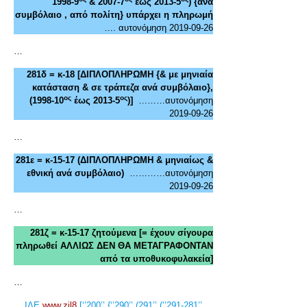
1998-9
& 2007-7
έως 2013-5
) {ανά
συμβόλαιο , από πολίτη} υπάρχει η πληρωμή
…. αυτονόμηση 2019-09-26
…
281δ = κ-18 [ΔΙΠΛΟΠΛΗΡΩΜΗ {& με μηνιαία
κατάσταση & σε τράπεζα ανά συμβόλαιο},
ος
ος
(1998-10
έως 2013-5
)]
………αυτονόμηση
2019-09-26
…
281ε = κ-15-17 (ΔΙΠΛΟΠΛΗΡΩΜΗ & μηνιαίως &
εθνική ανά συμβόλαιο)
…………αυτονόμηση
2019-09-26
…
281ζ = κ-15-17 ζητούμενα [= έχουν σίγουρα
πληρωθεί ΑΛΛΙΩΣ ΔΕΝ ΘΑ ΜΕΤΑΓΡΑΦΟΝΤΑΝ
από τα υποθυκοφυλακεία]
…
ΙΔΕ
www.zil8
[‘’200’’ {‘’290’’ (291’’ (‘’291-281’’