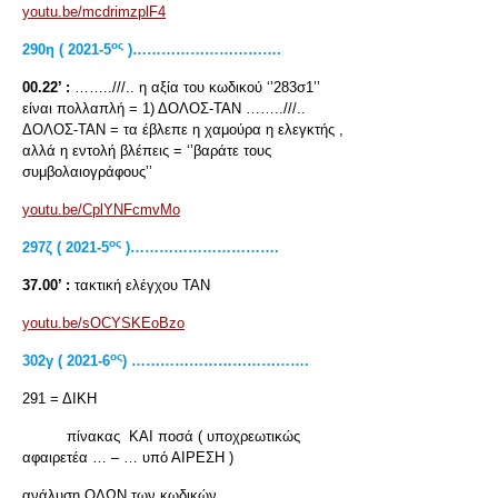
youtu.be/mcdrimzplF4
ος
290η ( 2021-5
)………………………….
00.22’ :
……..///.. η αξία του κωδικού ‘’283σ1’’
είναι πολλαπλή = 1) ΔΟΛΟΣ-ΤΑΝ ……..///..
ΔΟΛΟΣ-ΤΑΝ = τα έβλεπε η χαμούρα η ελεγκτής ,
αλλά η εντολή βλέπεις = ‘’βαράτε τους
συμβολαιογράφους’’
youtu.be/CplYNFcmvMo
ος
297ζ ( 2021-5
)………………………….
37.00’ :
τακτική ελέγχου ΤΑΝ
youtu.be/sOCYSKEoBzo
ος
302γ ( 2021-6
) ……………………………….
291 = ΔΙΚΗ
πίνακας ΚΑΙ ποσά ( υποχρεωτικώς
αφαιρετέα … – … υπό ΑΙΡΕΣΗ )
ανάλυση ΟΛΩΝ των κωδικών