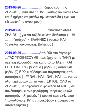
2019-09-26 ………………..
δημοσίευση της
ΖΗΛ-281 , μέσα στο ‘’ΖΗΛ’’ , καθώς αδυνατώ εδώ
και 6 ημέρες να φτιάξω την ιστοσελίδα ( έχει και
εξεταστική το αγόρι μου )
2019-09-26 ………………..
… αποστολή eMail
ΖΗΛ-281 ( για να ταξιδέψει στο διαδίκτυο ) …///
… … ‘’στόχος’’ = ΕΛΛΗΝΕΣ ( νομικοί ΚΑΙ
‘’άγγελοι’’ οικονομικής βοήθειας )
2019-09-29 …………….
Από 200 στο έγγραφο
…’’ΑΣ ΥΠΟΘΕΣΟΥΜΕ πως έρχεται το ΤΑΝ’’( με
σχετική εξουσιοδότηση και από το ΤΑΣ ) , ΚΑΙ
ΠΡΟΤΕΙΝΕΙ συμβιβασμό [ μηδέν (0) αυτοί ΚΑΙ
μηδέν (0) ΕΓΩ = σβήσιμο και παραιτήσεις από
απαιτήσεις ] . /// ΝΑΙ . ΝΑΙ . ΝΑΙ . ΝΑΙ . … ναι σε
όλα περί αυτών … /// ναι , ΕΚΤΟΣ ΟΛΟ το
ΖΗΛ-281 , με ‘’σφράγισμα φακέλου ΑΓΑΠΕ , σε
συνδυασμό με αναψηλάφηση ‘’πορείας κακώς
απαιτητών πληρωμών’’ ( φυσικά έως zz4z από
‘’ποινολόγιο ΖΗΛ’’ αν προκύψουν επιβαρυντικά
αποτελέσματα )