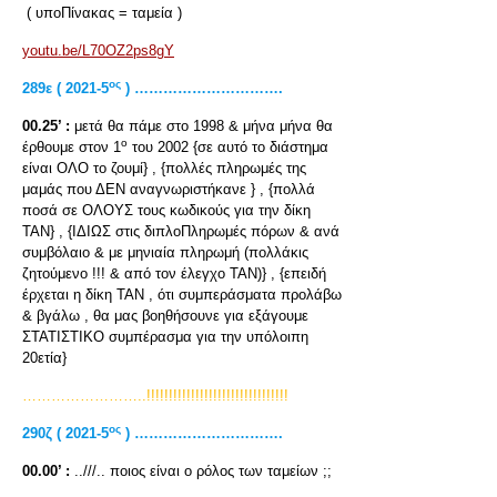
( υποΠίνακας = ταμεία )
youtu.be/L70OZ2ps8gY
ος
289
ε ( 2021-5
) ………………………….
00.25’ :
μετά θα πάμε στο 1998 & μήνα μήνα θα
ο
έρθουμε στον 1
του 2002 {σε αυτό το διάστημα
είναι ΟΛΟ το ζουμί} , {πολλές πληρωμές της
μαμάς που ΔΕΝ αναγνωριστήκανε } , {πολλά
ποσά σε ΟΛΟΥΣ τους κωδικούς για την δίκη
ΤΑΝ} , {ΙΔΙΩΣ στις διπλοΠληρωμές πόρων & ανά
συμβόλαιο & με μηνιαία πληρωμή (πολλάκις
ζητούμενο !!! & από τον έλεγχο ΤΑΝ)} , {επειδή
έρχεται η δίκη ΤΑΝ , ότι συμπεράσματα προλάβω
& βγάλω , θα μας βοηθήσουνε για εξάγουμε
ΣΤΑΤΙΣΤΙΚΟ συμπέρασμα για την υπόλοιπη
20ετία}
……………………..!!!!!!!!!!!!!!!!!!!!!!!!!!!!!!!!
ος
290
ζ ( 2021-5
) ………………………….
00.00’ :
..///.. ποιος είναι ο ρόλος των ταμείων ;;