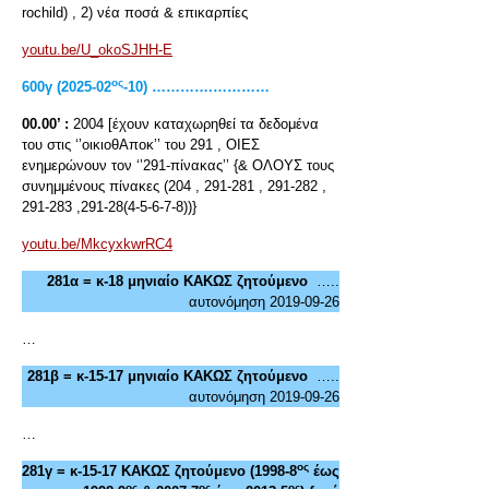
rochild) , 2) νέα ποσά & επικαρπίες
youtu.be/U_okoSJHH-E
ος
600γ (2025-02
-10) ………….…………
00.00’ :
2004 [έχουν καταχωρηθεί τα δεδομένα
του στις ‘’οικιοθΑποκ’’ του 291 , ΟΙΕΣ
ενημερώνουν τον ‘’291-πίνακας’’ {& ΟΛΟΥΣ τους
συνημμένους πίνακες (204 , 291-281 , 291-282 ,
291-283 ,291-28(4-5-6-7-8))}
youtu.be/MkcyxkwrRC4
281α = κ-18 μηνιαίο ΚΑΚΩΣ ζητούμενο
…..
αυτονόμηση 2019-09-26
…
281β =
κ-15-17 μηνιαίο ΚΑΚΩΣ ζητούμενο
…..
αυτονόμηση 2019-09-26
…
ος
281γ = κ-15-17 ΚΑΚΩΣ ζητούμενο (1998-8
έως
ος
ος
ος