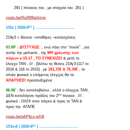
291 ( πίνακας του , με στοιχεία του 281 )
youtu.be/Rg3W8aUrzng
ος
152
γ ( 2020-8
) ………………………….
219γ3 = δάνεια –υποθήκες –κατασχέσεις
03.00’ :
ΔΥΣΤΥΧΩΣ
, ενώ πάει στο ‘’πουλί’’ , για
αυτήν την μαλακία , της
ΜΗ χρέωσης των
πόρων κ-15-17 , ΤΟ ΣΥΝΕΧΙΖΕΙ
& μετά το
έλεγχο ΤΑΝ ..///.. βλέπω τις θέσεις 219γ3-(117 το
2016 & 116 το 2015) , με
181,33€ & 76,30€
, τα
οποία φυσικά ο επόμενος έλεγχος θα τα
ΑΠΑΙΤΗΣΕΙ
προσαυξημένα
06.06’ :
δεν καταλαβαίνω , αλλά ο έλεγχος ΤΑΝ ,
ου
ΔΕΝ καταλόγισε πράξεις του 2
πίνακα ..///..
φυσικά , ΟΛΟΙ στον πάγκο & προς το ΤΑΝ &
προς την ΑΓΑΠΕ
youtu.be/whP6cx-wXj8
ος
153α-β ( 2020-8
) ………………………….