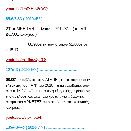
youtu.be/LmfXH-N8eWQ
ος
85-6-7-8β ( 2020-4
) ………………………….
291 = ΔΙΚΗ ΤΑΝ – πίνακας ‘’291-281’’ ( = ΤΑΝ –
ΔΟΛΟΣ ελέγχου )
68.900€ εκ των οποίων 52.000€ σε
κ-15-17
youtu.be/m_JhnZ4yD08
ος
127α-β ( 2020-5
)………………………….
08.00’ :
κουβέντα στην ΑΓΑΠΕ , η πατσαβουρα (=
ελεγκτής του ΤΑΝ) του 2010 , περί προβλημάτων
στα κ-15-17 ..///.. η επόμενη ελεγκτής , πρέπει να
της ανέλυσε κάποια πράγματα , γιατί ξαφνικά
σταματάει ΑΡΚΕΤΕΣ από αυτές τις αυτοκτονικές
κινήσεις
youtu.be/w8IpxfleaFk
ος
135α-β-γ-δ ( 2020-5
) ………………………….