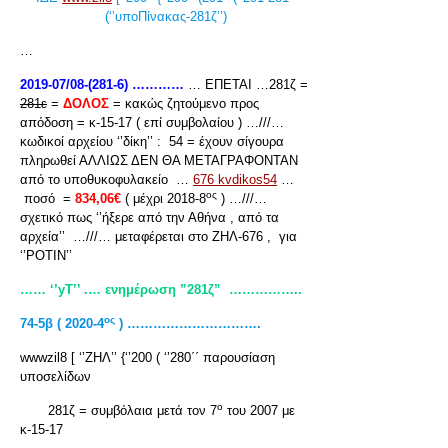
(‘’υποΠίνακας-281ζ’’)
…
2019-07/08-(281-6) …………
… ΕΠΕΤΑΙ …281ζ =
281ε
=
ΔΟΛΟΣ
= κακώς ζητούμενο προς
απόδοση = κ-15-17 ( επί συμβολαίου ) …///…
κωδικοί αρχείου ‘’δίκη’’ : 54 = έχουν σίγουρα
πληρωθεί ΑΛΛΙΩΣ ΔΕΝ ΘΑ ΜΕΤΑΓΡΑΦΟΝΤΑΝ
από το υποθυκοφυλακείο …
676 kvdikos54
…
ος
ποσό =
834,06€
( μέχρι 2018-8
) …///…
σχετικό πως ‘’ήξερε από την Αθήνα , από τα
αρχεία’’ …///… μεταφέρεται στο ΖΗΛ-676 , για
‘’ΡΟΤΙΝ’’
…… ‘’yT
’’ .… ενημέρωση ”281ζ”
……………..
ος
74-5β ( 2020-4
) ………………………….
wwwzil8 [ ‘’ΖΗΛ’’ {‘’200 ( ‘’280΄΄ παρουσίαση
υποσελίδων
ο
281ζ = συμβόλαια μετά τον 7
του 2007 με
κ-15-17