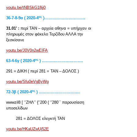
youtu.be/tNBSkG18jj0
ος
36-7-8-9α ( 2020-4
)………………………….
31.01’ :
περί ΤΑΝ – αρχεία αθηνα = υπήρχαν οι
πληρωμές στον φάκελο Τερζίδου ΑΛΛΑ την
ξεσκίσανε
youtu.be/J0V0n2wEIFA
ος
63-4-6γ ( 2020-4
) ………………………….
291 = ΔΙΚΗ ( περί 281 = ΤΑΝ – ΔΟΛΟΣ )
youtu.be/Sfu0eVgByWg
ος
72-3β ( 2020-4
) ………………………….
wwwzil8 [ ‘’ΖΗΛ’’ {‘’200 ( ‘’280΄΄ παρουσίαση
υποσελίδων
281 = ΔΟΛΟΣ ελεγκτή ΤΑΝ
youtu.be/HKaUZwUj52E