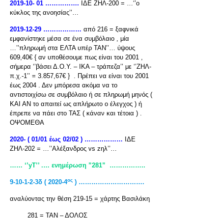
2019-10- 01 …………….
ΙΔΕ ΖΗΛ-200 = …‘’ο
κύκλος της ανοησίας’’…
2019-12-29 ………………
από 216 = ξαφνικά
εμφανίστηκε μέσα σε ένα συμβόλαιο , μία
…’’πληρωμή στα ΕΛΤΑ υπέρ ΤΑΝ’’… ύψους
609,40€ { αν υποθέσουμε πως είναι του 2001 ,
σήμερα ‘’βάσει Δ.Ο.Υ. – ΙΚΑ – τράπεζα’’ με ‘’ΖΗΛ-
π.χ.-1’’ = 3.857,67€ } . Πρέπει να είναι του 2001
έως 2004 . Δεν μπόρεσα ακόμα να το
αντιστοιχίσω σε συμβόλαιο ή σε πληρωμή μηνός (
ΚΑΙ ΑΝ το απαιτεί ως απλήρωτο ο έλεγχος ) ή
έπρεπε να πάει στο ΤΑΣ ( κάναν και τέτοια ) .
ΟΨΟΜΕΘΑ
2020- ( 01/01 έως 02/02 ) ………………
ΙΔΕ
ΖΗΛ-202 = …’’Αλέξανδρος vs zηλ’’…
…… ‘’yT
’’ .… ενημέρωση ”281”
……………..
ος
9-10-1-2-3δ ( 2020-4
) ………………………….
αναλύοντας την θέση 219-15 = χάρτης Βασιλάκη
281 = ΤΑΝ – ΔΟΛΟΣ