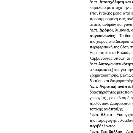
*
ε.π. Απασχόληση και 
κεφάλαιο με στόχο την π
επανένταξης μέσα από εξ
προσαρμοσμένη στις ανά
μεταξύ ανδρών και γυνα
*
ε.π. Δρόμοι, λιμάνια,
συγκοινωνίες
– Τα δύο 
της χώρας στο Διευρωπα
περιφερειακή της θέση σ
Ευρώπη και τα Βαλκάνια
λαμβάνοντας υπόψη το π
*
ε.π.Ανταγωνιστικότητ
μικρομεσαίες) και για τ
χρηματοδότησης, βελτίωσ
δικτύου και διαφοροποί
*
ε.π. Αγροτική ανάπτυ
δραστηριότητες μεταποίη
γεωργίας , με σεβασμό σ
προϊόντων. Διαφοροποίη
τοπικής ανάπτυξης.
*
ε.π. Αλιεία
– Εκσυγχρον
της παραγωγής , λαμβάν
περιβάλλοντος.
*
ε.π. Περιβάλλον
– Δια