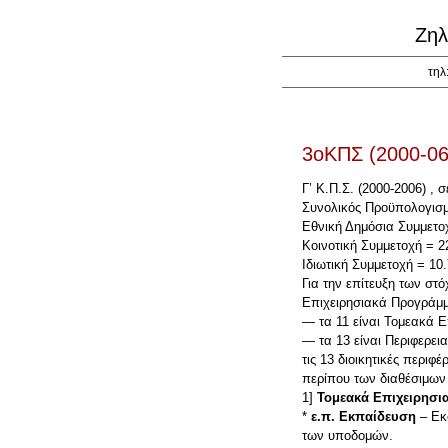
Ζηλ
τηλ
3οΚΠΣ (2000-06
Γ’ Κ.Π.Σ. (2000-2006) , σ
Συνολικός Προϋπολογισμ
Εθνική Δημόσια Συμμετο
Κοινοτική Συμμετοχή = 2
Ιδιωτική Συμμετοχή = 10
Για την επίτευξη των σ
Επιχειρησιακά Προγράμ
— τα 11 είναι Τομεακά 
— τα 13 είναι Περιφερει
τις 13 διοικητικές περιφ
περίπου των διαθέσιμων
1]
Τομεακά Επιχειρησι
*
ε.π. Εκπαίδευση
– Εκ
των υποδομών.