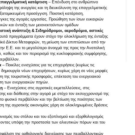
επαγγελματική κατάρτιση
– Επένδυση στο ανθρώπινο
ρόληψη της ανεργίας και τη διευκόλυνση της επαγγελματικής
ατομικευμένη προσέγγιση. Ποιοτική κατάρτιση,
γκες της αγοράς εργασίας. Προώθηση των ίσων ευκαιριών
ικών και ένταξη των μειονεκτούντων ομάδων
 αστική ανάπτυξη & Σιδηρόδρομοι, αεροδρόμια, αστικές
αυτά προγράμματα έχουν στόχο την ολοκλήρωση της ένταξης
ϊκό Δίκτυο Μεταφορών, τη μείωση των επιπτώσεων από την
την Ε.Ε. και το μεγαλύτερο άνοιγμά της προς την Ανατολική
, καθώς και τον περιορισμό της κυκλοφοριακής συμφόρησης,
εριβάλλον.
α
– Ποικίλες ενισχύσεις για τις επιχειρήσεις (κυρίως τις
ην δημιουργία νέων επιχειρήσεων, κυρίως χάρη σε νέες μορφές
η της τουριστικής προσφοράς, επέκταση του ενεργειακού
ηση των ενεργειακών πηγών.
ξη
– Ενισχύσεις στις αγροτικές εκμεταλλεύσεις, στις
σης και διάθεσης στην αγορά με στόχο τον εκσυγχρονισμό της
το φυσικό περιβάλλον και την βελτίωση της ποιότητας των
ση της αγροτικής οικονομίας χάρη σε ολοκληρωμένες δράσεις
ισμός του στόλου και του εξοπλισμού και εξορθολογισμός
οντας υπόψη την προστασία των αλιευτικών πόρων και του
σφάλιση της ορθολογικής διαχείρισης των περιβαλλοντικών