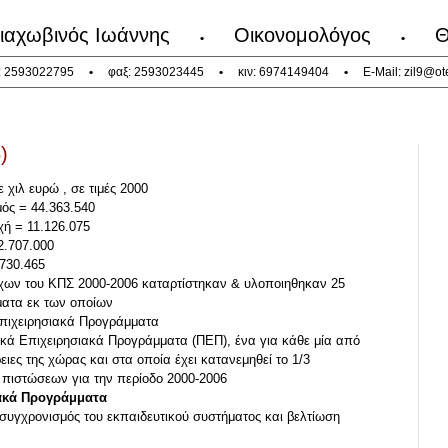
ιαχωβινός Ιωάννης
Οικονομολόγος
Θ
•
•
: 2593022795
•
φαξ: 2593023445
•
κιν: 6974149404
•
E-Mail:
zil9@ot
)
ε χιλ ευρώ , σε τιμές 2000
ός = 44.363.540
χή = 11.126.075
2.707.000
.730.465
τόχων του ΚΠΣ 2000-2006 καταρτίστηκαν & υλοποιηθηκαν 25
ματα εκ των οποίων
Επιχειρησιακά Προγράμματα
ακά Επιχειρησιακά Προγράμματα (ΠΕΠ), ένα για κάθε μία από
έρειες της χώρας και στα οποία έχει κατανεμηθεί το 1/3
 πιστώσεων για την περίοδο 2000-2006
ακά Προγράμματα
συγχρονισμός του εκπαιδευτικού συστήματος και βελτίωση