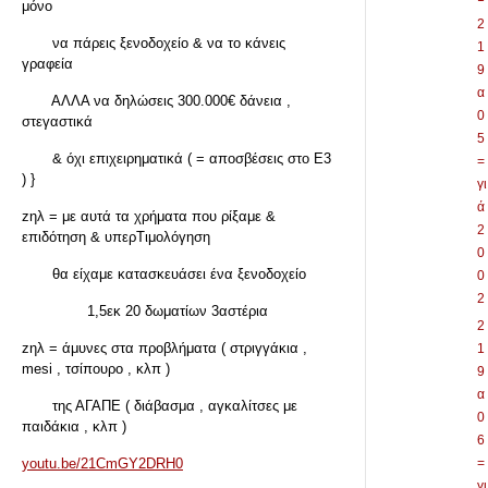
μόνο
2
να πάρεις ξενοδοχείο & να το κάνεις
1
γραφεία
9
α
ΑΛΛΑ να δηλώσεις 300.000€ δάνεια ,
0
στεγαστικά
5
& όχι επιχειρηματικά ( = αποσβέσεις στο Ε3
=
) }
γι
ά
zηλ = με αυτά τα χρήματα που ρίξαμε &
2
επιδότηση & υπερΤιμολόγηση
0
θα είχαμε κατασκευάσει ένα ξενοδοχείο
0
2
1,5εκ 20 δωματίων 3αστέρια
2
zηλ = άμυνες στα προβλήματα ( στριγγάκια ,
1
mesi , τσίπουρο , κλπ )
9
α
της ΑΓΑΠΕ ( διάβασμα , αγκαλίτσες με
0
παιδάκια , κλπ )
6
youtu.be/21CmGY2DRH0
=
γι