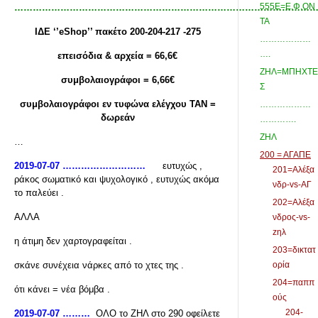
555Ε=Ε.Φ.ΟΝ
…………………………………………………………………………………………
ΤΑ
ΙΔΕ ‘’eShop
’’ πακέτο 200-204-217 -275
………………
….
επεισόδια & αρχεία = 66,6€
ΖΗΛ=ΜΠΗΧΤΕ
συμβολαιογράφοι = 6,66€
Σ
συμβολαιογράφοι εν τυφώνα ελέγχου ΤΑΝ =
………………
δωρεάν
………….
ΖΗΛ
…
200 = ΑΓΑΠΕ
2019-07-07 ………………………
ευτυχώς ,
201=Αλέξα
ράκος σωματικό και ψυχολογικό , ευτυχώς ακόμα
νδρ-vs-ΑΓ
το παλεύει .
202=Αλέξα
ΑΛΛΑ
νδρος-vs-
zηλ
η άτιμη δεν χαρτογραφείται .
203=δικτατ
σκάνε συνέχεια νάρκες από το χτες της .
ορία
204=παππ
ότι κάνει = νέα βόμβα .
ούς
204-
2019-07-07 ………
ΟΛΟ το ΖΗΛ στο 290 οφείλετε