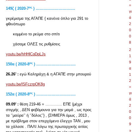
=
ος
149
ζ ( 2020-7
) ………………………….
γι
ά
γκρέμισμα της ΑΓΑΠΕ { κανένα όπλο για 291 το
φθινόπωρο
2
0
κομμένο το ρεύμα στο σπίτι
0
8
χάσαμε ΟΛΕΣ τις ρυθμίσεις
2
youtu.be/hHHlCqDpLJs
1
9
ος
150α ( 2020-8
) ………………………….
α
26.26’ :
εγώ Καληράχη & η ΑΓΑΠΕ στην μπουρού
1
2
youtu.be/lSFczrpOK8g
=
γι
ος
152
α ( 2020-8
) ………………………….
ά
09.09’ :
θέση 219-46 = …………. ΕΠΕ {μέχρι
2
στιγμής , ΔΕΝ φοβόμουνα για την μαμά , ως προς
0
τα ‘’μαύρα’’ ή ‘’δόλος’’} , {ΣΗΜΕΡΑ όμως , 2013 ,
0
με πρόβλημα στον επερχόμενο έλεγχο ΤΑΝ , μου
9
τα χάλασε . ΠΑΛΙ λόγω της πρωταρχικής αιτίας
2