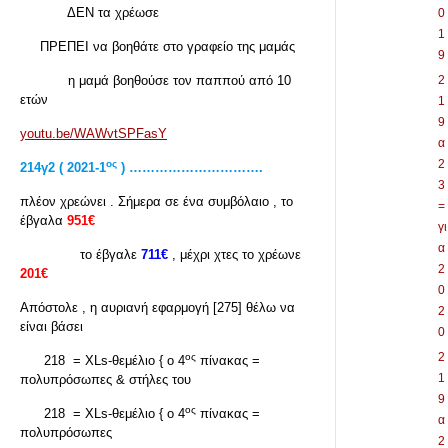
ΔΕΝ τα χρέωσε
0
1
ΠΡΕΠΕΙ να βοηθάτε στο γραφείο της μαμάς
9
η μαμά βοηθούσε τον παππού από 10
2
ετών
1
9
youtu.be/WAWvtSPFasY
α
2
ος
214
γ2 ( 2021-1
) ………………………….
3
πλέον χρεώνει . Σήμερα σε ένα συμβόλαιο , το
=
έβγαλα
951€
γι
α
το έβγαλε
711€
, μέχρι χτες το χρέωνε
2
201€
0
Απόστολε , η αυριανή εφαρμογή [275] θέλω να
2
είναι βάσει
0
2
ος
218 = XLs-θεμέλιο { ο 4
πίνακας =
1
πολυπρόσωπες & στήλες του
9
ος
218 = XLs-θεμέλιο { ο 4
πίνακας =
α
πολυπρόσωπες
2