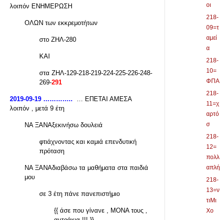
οι
λοιπόν ΕΝΗΜΕΡΩΣΗ
218-
ΟΛΩΝ των εκκρεμοτήτων
09=τ
αμεί
στο ΖΗΛ-280
α
ΚΑΙ
218-
10=
στα ΖΗΛ-129-218-219-224-225-226-248-
ΦΠΑ
269-
291
218-
2019-09-19 …………..
… ΕΠΕΤΑΙ ΑΜΕΣΑ
11=χ
λοιπόν , μετά 9 έτη
αρτό
σ
ΝΑ ΞΑΝΑξεκινήσω δουλειά
218-
φτιάχνοντας και καμιά επενδυτική
12=
πρόταση
πολλ
ΝΑ ΞΑΝΑδιαβάσω τα μαθήματα στα παιδιά
απλή
μου
218-
13=ν
σε 3 έτη πάνε πανεπιστήμιο
τιΜι
{{ άσε που γίνανε , ΜΟΝΑ τους ,
Χο
αντράκια !!! }}