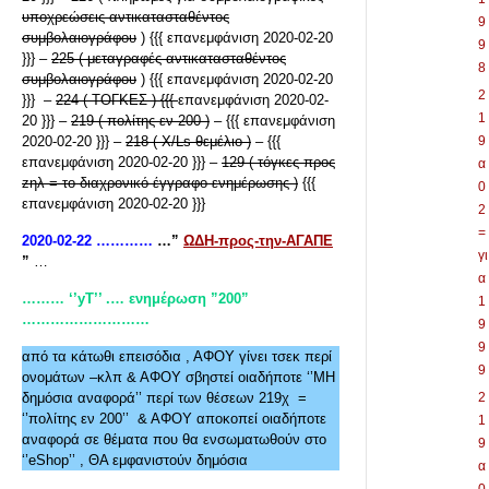
υποχρεώσεις αντικατασταθέντος
9
συμβολαιογράφου
) {{{ επανεμφάνιση 2020-02-20
9
}}} –
225 ( μεταγραφές αντικατασταθέντος
8
συμβολαιογράφου
) {{{ επανεμφάνιση 2020-02-20
2
}}} –
224 ( ΤΟΓΚΕΣ ) {{{
επανεμφάνιση 2020-02-
1
20 }}} –
219 ( πολίτης εν 200 )
– {{{ επανεμφάνιση
2020-02-20 }}} –
218 ( X/Ls θεμέλιο )
– {{{
9
επανεμφάνιση 2020-02-20 }}} –
129 ( τόγκες προς
α
zηλ = το διαχρονικό έγγραφο ενημέρωσης )
{{{
0
επανεμφάνιση 2020-02-20 }}}
2
=
2020-02-22 …………
…”
ΩΔΗ-προς-την-ΑΓΑΠΕ
γι
”
…
α
……… ‘’yT’’ .… ενημέρωση ”200”
1
………………………
9
9
από τα κάτωθι επεισόδια , ΑΦΟΥ γίνει τσεκ περί
9
ονομάτων –κλπ & ΑΦΟΥ σβηστεί οιαδήποτε ‘’ΜΗ
δημόσια αναφορά’’ περί των θέσεων 219χ =
2
‘’πολίτης εν 200’’ & ΑΦΟΥ αποκοπεί οιαδήποτε
1
αναφορά σε θέματα που θα ενσωματωθούν στο
9
‘’eShop’’ , ΘΑ εμφανιστούν δημόσια
α