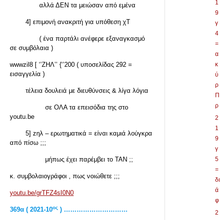
1
αλλά ΔΕΝ τα μειώσαν από εμένα
9
4] επιμονή ανακριτή για υπόθεση χΤ
γ
4
( ένα παρτάλι ανέφερε εξαναγκασμό
=
σε συμβόλαια )
α
wwwzil8 [ ‘’ΖΗΛ’’ {‘’200 ( υποσελίδας 292 =
κ
εισαγγελία )
ύ
ρ
τέλεια δουλειά με διευθύνσεις & λίγα λόγια
Π
ρ
σε ΟΛΑ τα επεισόδια της στο
youtu.be
2
1
5] zηλ – ερωτηματικά = είναι καμιά λούγκρα
9
από πίσω ;;;
γ
μήπως έχει παρέμβει το ΤΑΝ ;;
5
=
κ. συμβολαιογράφοι , πως νοιώθετε ;;;
δι
ά
youtu.be/grTFZ4sI0N0
φ
ος
369α ( 2021-10
) …………………………
2