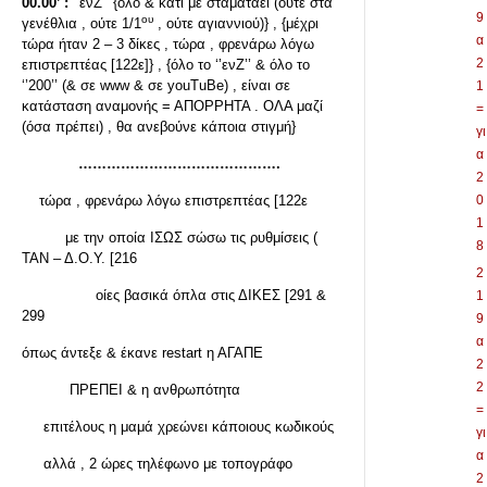
00.00’ :
‘’ενΖ’’ {όλο & κάτι με σταματάει (ούτε στα
9
ου
γενέθλια , ούτε 1/1
, ούτε αγιαννιού)} , {μέχρι
α
τώρα ήταν 2 – 3 δίκες , τώρα , φρενάρω λόγω
2
επιστρεπτέας [122ε]} , {όλο το ‘’ενΖ’’ & όλο το
‘’200’’ (& σε www & σε youTuBe) , είναι σε
1
κατάσταση αναμονής = ΑΠΟΡΡΗΤΑ . ΟΛΑ μαζί
=
(όσα πρέπει) , θα ανεβούνε κάποια στιγμή}
γι
α
…………………………………….
2
τώρα , φρενάρω λόγω επιστρεπτέας [122ε
0
1
με την οποία ΙΣΩΣ σώσω τις ρυθμίσεις (
8
ΤΑΝ – Δ.Ο.Υ. [216
2
οίες βασικά όπλα στις ΔΙΚΕΣ [291 &
1
299
9
α
όπως άντεξε & έκανε restart η ΑΓΑΠΕ
2
2
ΠΡΕΠΕΙ & η ανθρωπότητα
=
επιτέλους η μαμά χρεώνει κάποιους κωδικούς
γι
α
αλλά , 2 ώρες τηλέφωνο με τοπογράφο
2