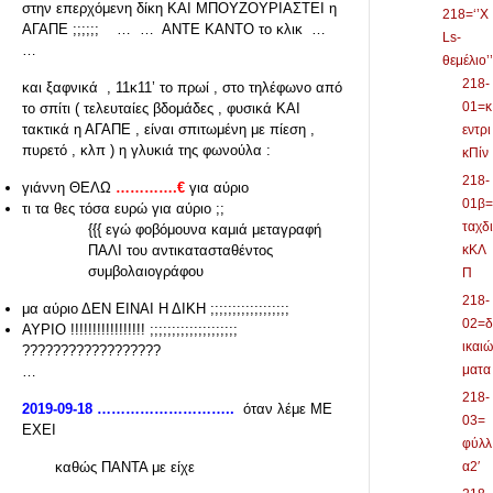
στην επερχόμενη δίκη ΚΑΙ ΜΠΟΥΖΟΥΡΙΑΣΤΕΙ η
218=‘’X
ΑΓΑΠΕ ;;;;;; … … ΑΝΤΕ ΚΑΝΤΟ το κλικ …
Ls-
…
θεμέλιο’’
218-
και ξαφνικά , 11κ11’ το πρωί , στο τηλέφωνο από
01=κ
το σπίτι ( τελευταίες βδομάδες , φυσικά ΚΑΙ
τακτικά η ΑΓΑΠΕ , είναι σπιτωμένη με πίεση ,
εντρι
πυρετό , κλπ ) η γλυκιά της φωνούλα :
κΠίν
218-
γιάννη ΘΕΛΩ
………….€
για αύριο
01β=
τι τα θες τόσα ευρώ για αύριο ;;
ταχδι
{{{ εγώ φοβόμουνα καμιά μεταγραφή
ΠΑΛΙ του αντικατασταθέντος
κΚΛ
συμβολαιογράφου
Π
218-
μα αύριο ΔΕΝ ΕΙΝΑΙ Η ΔΙΚΗ ;;;;;;;;;;;;;;;;;;
02=δ
ΑΥΡΙΟ !!!!!!!!!!!!!!!!! ;;;;;;;;;;;;;;;;;;;;
ικαιώ
??????????????????
ματα
…
218-
2019-09-18 ………………………..
όταν λέμε ΜΕ
03=
ΕΧΕΙ
φύλλ
καθώς ΠΑΝΤΑ με είχε
α2′