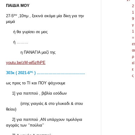
ΠΑΙΔΙΑ ΜΟΥ
2
1
ου
27-5
,10πμ , ξεκινά ακόμα μία δίκη για την
9
μαμά
γ
1
ή θα γυρίσει σε μας
=
ή ………
ετ
αι
η ΠΑΝΑΓΙΑ μαζί της
ρ
youtu.be/zM-wl5zfhPE
εί
ε
ος
303κ ( 2021-6
) ……………………………….
ς
ως προς το ΤΙ και ΠΟΥ ψάχνουμε
1] για παππού , βιβλία εσόδων
(στης γιαγιάς & στο γλυκαδι & στου
θείου)
2] για παππού ,ΑΝ υπάρχουν τιμολόγια
αγοράς των ‘’πούλια’’