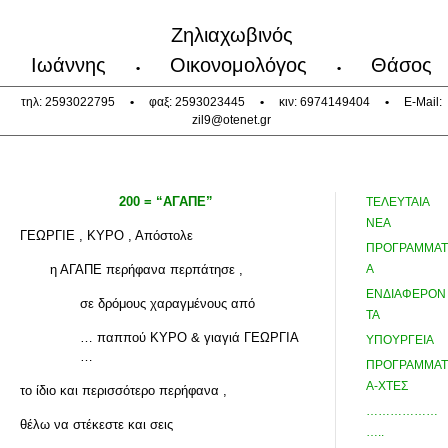
Ζηλιαχωβινός
Ιωάννης
Οικονομολόγος
Θάσος
•
•
τηλ: 2593022795
•
φαξ: 2593023445
•
κιν: 6974149404
•
E-Mail:
zil9@otenet.gr
200 = “ΑΓΑΠΕ”
ΤΕΛΕΥΤΑΙΑ
ΝΕΑ
ΓΕΩΡΓΙΕ , ΚΥΡΟ , Απόστολε
ΠΡΟΓΡΑΜΜΑΤ
η ΑΓΑΠΕ περήφανα περπάτησε ,
Α
ΕΝΔΙΑΦΕΡΟΝ
σε δρόμους χαραγμένους από
ΤΑ
… παππού ΚΥΡΟ & γιαγιά ΓΕΩΡΓΙΑ
ΥΠΟΥΡΓΕΙΑ
…
ΠΡΟΓΡΑΜΜΑΤ
Α-ΧΤΕΣ
το ίδιο και περισσότερο περήφανα ,
………………
θέλω να στέκεστε και σεις
…..