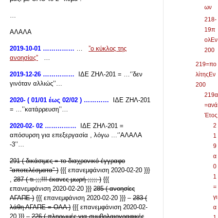
ων
…
218-
19π
ΑΛΑΛΑ
ολΕν
2019-10-01 ……………
…
”ο κύκλος της
200
ανοησίας”
…
219=πο
2019-12-26 ……………
ΙΔΕ ΖΗΛ-201 = …‘’δεν
λίτηςΕν
γινόταν αλλιώς’’…
200
219α
2020- ( 01/01 έως 02/02 ) …………
ΙΔΕ ΖΗΛ-201
=ανά
= …’’κατάρρευση’’…
Έτος
2020-02- 02 ……………
ΙΔΕ ΖΗΛ-201 =
2
απόσυρση για επεξεργασία , λόγω …‘’ΑΛΑΛΑ
1
-3’’…
9
α
291 ( δικάσιμες = το διαχρονικό έγγραφο
0
”αποτελέσματα” )
{{{ επανεμφάνιση 2020-02-20 }}}
1
,
287 ( τι ;;;!!! έκανες μωρή ;;;;; )
{{{
=
επανεμφάνιση 2020-02-20 }}}
285 ( ανοησίες
γι
ΑΓΑΠΕ )
{{{ επανεμφάνιση 2020-02-20 }}} –
283 (
λάθη ΑΓΑΠΕ = ΟΛΑ )
{{{ επανεμφάνιση 2020-02-
α
20 }}} –
226 ( πληρωμές για συμβολαιογραφικές
1