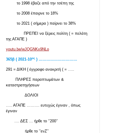
το 1998 έβαζε από την τσέπη της
το 2008 έπαιρνε το 18%
το 2021 ( σήμερα ) παίρνει το 38%
ΠΡΕΠΕΙ να ξέρεις πολίτη ( = πελάτη
της ΑΓΑΠΕ )
youtu.be/wJQGNKx9NLo
ος
365β ( 2021-10
) …………………………
291 = ΔΙΚΗ { έγγραφο ανακριτή ( = …..
ΠΛΗΡΕΣ παραπτωμάτων &
καταστρατηγήσεων
ΔΟΛΙΟΙ
….. ΑΓΑΠΕ ………. ευτυχώς έγιναν , όπως
έγιναν
…. ΔΕΣ … ήρθε το ‘’200’’
ήρθε το ‘’ενΖ’’