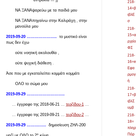
218-
14=β
ΝΑ ΞΑΝΑψαρεύω με τα παιδιά μου
ιβλΕ
ΝΑ ΞΑΝΑπηγαίνω στην Καλιράχη , στην
σ
μανούλα μου
218-
15=α
2019-09-20 …………………..
το μυστικό είναι
ρχείο
πως δεν έχω
ΦΣ
ούτε νοητική ακολουθία ,
218-
16=e
ούτε ψυχική διάθεση .
Εφα
Άσε που με εγκαταλείπει κομμάτι κομμάτι
ρμογ
ή
ΟΛΟ το σώμα μου
218-
2019-09-29 ………………………..
17=β
ιβλΣ
… έγγραφο της 2018-06-21 …
τερζίδου-1
…
υμβ
… έγγραφο της 2019-09-21 …
τερζίδου-2
…
218-
18=
2019-09-29 ……….…..
δημοσίευση ΖΗΛ-200
πληρ
Πόρ
ο
μαζί με ΟΛΟ το 2
κύμα .