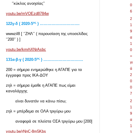
‘’κύκλος ανοησίας’’
0
6
youtu.be/mVOEzd8784w
2
ος
122γ-δ ( 2020-5
) ………………………….
1
9
wwwzil8 [ ‘’ΖΗΛ’’ ( παρουσίαση της υποσελίδας
α
‘’200’’ ) ]
1
youtu.be/kmrhXNrAsbc
0
=
ος
131α-β-γ ( 2020-5
) ………………………….
γι
ά
200 = σήμερα ενημερώθηκε η ΑΓΑΠΕ για τα
2
έγγραφα προς ΙΚΑ-ΔΟΥ
0
zηλ = σήμερα έμαθε η ΑΓΑΠΕ πως είμαι
0
καναλάρχης
7
είναι δυνατόν να κάνω πίσω;
2
1
zηλ = μπέρδεμα σε ΟΛΑ τριγύρω μου
9
α
αναφορά σε πλείστα ΟΣΑ τριγύρω μου [200]
1
youtu.be/rNnC-8m5Kbs
1