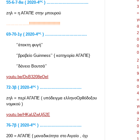
0
ος
55-6-7-8α ( 2020-4
) ………………………….
3
zηλ = η ΑΓΑΠΕ στην μπουρού
=
γι
……………..!!!!!!!!!!!!!!!!!!!!!!!!!
ά
2
ος
69-70-1γ ( 2020-4
) ………………………….
0
‘’άτακτη φυγή’’
0
0
‘’βραβείο Guinness’’ { κατηγορία ΑΓΑΠΕ}
2
‘’δάνειο Βουτσά’’
1
9
youtu.be/DsB3208eOeI
α
ος
0
72-3β ( 2020-4
) ………………………….
4
zηλ = περί ΑΓΑΠΕ ( υπόδειγμα ελληνοΟρθόδοξου
=
νομικού )
γι
ά
youtu.be/HKaUZwUj52E
2
ος
76-7β ( 2020-4
) ………………………….
0
0
200 = ΑΓΑΠΕ { μοναδικότητα στο Αιγαίο , όχι
1