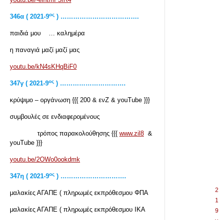
ος
346α ( 2021-9
) ……………………………….
παιδιά μου … καλημέρα
η παναγιά μαζί μαζί μας
youtu.be/kN4sKHqBiF0
ος
347
γ ( 2021-9
) ………………………….
κρύψιμο – οργάνωση {{{ 200 & ενΖ & youTube }}}
συμβουλές σε ενδιαφερομένους
τρόπος παρακολούθησης {{{
www.zil8
&
youTube }}}
youtu.be/2OWo0ookdmk
ος
347
η ( 2021-9
) ………………………….
2
μαλακίες ΑΓΑΠΕ ( πληρωμές εκπρόθεσμου ΦΠΑ
1
μαλακίες ΑΓΑΠΕ ( πληρωμές εκπρόθεσμου ΙΚΑ
9