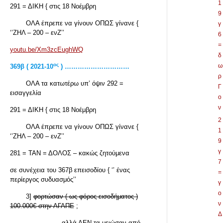
1
291 = ΔΙΚΗ { στις 18 Νοέμβρη
9
ΟΛΑ έπρεπε να γίνουν ΟΠΩΣ γίνανε {
γ
‘’ΖΗΛ – 200 – ενΖ’’
6
=
youtu.be/Xm3zcEughWQ
δ
ος
ω
369β ( 2021-10
) …………………………
ρ
ΟΛΑ τα κατωτέρω υπ’ όψιν 292 =
Γ
εισαγγελία
ο
ν
291 = ΔΙΚΗ { στις 18 Νοέμβρη
2
ΟΛΑ έπρεπε να γίνουν ΟΠΩΣ γίνανε {
1
‘’ΖΗΛ – 200 – ενΖ’’
9
γ
281 = ΤΑΝ = ΔΟΛΟΣ – κακώς ζητούμενα
7
σε συνέχεια του 367β επεισοδίου { ‘’ ένας
=
περίεργος συδυασμός’’
γ
ο
3]
φορτώσαν ( ως φόρος εισοδήματος )
ν
100.000€ στην ΑΓΑΠΕ
;
Δ
αλλά ΔΕΝ τα μειώσαν από