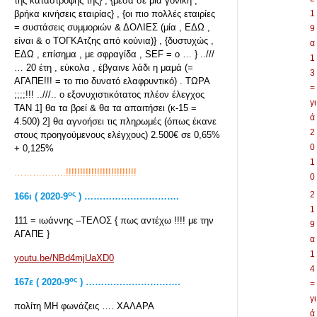
της καταστροφής της} , {μέσα σε μία γονική ,
βρήκα κινήσεις εταιρίας} , {οι πιο πολλές εταιρίες
1
= συστάσεις συμμοριών & ΔΟΛΙΕΣ (μία , ΕΔΩ ,
9
είναι & ο ΤΟΓΚΑτζης από κούνια)} , {δυστυχώς ,
α
ΕΔΩ , επίσημα , με σφραγίδα , SEF = ο … } ..///
1
… 20 έτη , εύκολα , έβγαινε λάδι η μαμά (=
3
ΑΓΑΠΕ!!! = το πιο δυνατό ελαφρυντικό) . ΤΩΡΑ
=
;;;;!!! ..///.. ο εξονυχιστικότατος πλέον έλεγχος
γι
ΤΑΝ 1] θα τα βρεί & θα τα απαιτήσει (κ-15 =
ά
4.500) 2] θα αγνοήσει τις πληρωμές (όπως έκανε
2
στους προηγούμενους ελέγχους) 2.500€ σε 0,65%
0
+ 0,125%
1
……………..!!!!!!!!!!!!!!!!!!!!!!!!!
0
ος
2
166
ι ( 2020-9
) ………………………….
1
111 = ιωάννης –ΤΕΛΟΣ { πως αντέχω !!!! με την
9
ΑΓΑΠΕ }
α
1
youtu.be/NBd4mjUaXD0
4
ος
167ε ( 2020-9
) ………………………….
=
γι
πολίτη ΜΗ φωνάζεις …. ΧΑΛΑΡΑ
ά