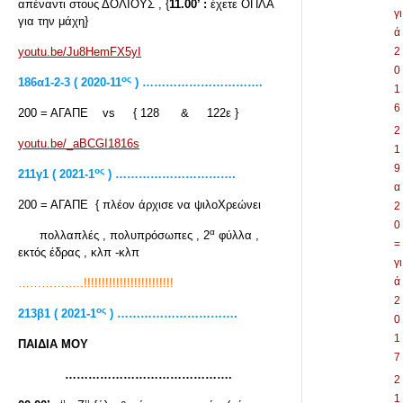
απέναντι στους ΔΟΛΙΟΥΣ , {
11.00’ :
έχετε ΟΠΛΑ
γι
για την μάχη}
ά
youtu.be/Ju8HemFX5yI
2
0
ος
186α1-2-3 ( 2020-11
) ………………………….
1
6
200 = ΑΓΑΠΕ vs { 128 & 122ε }
2
youtu.be/_aBCGI1816s
1
9
ος
211γ1 ( 2021-1
) ………………………….
α
200 = ΑΓΑΠΕ { πλέον άρχισε να ψιλοΧρεώνει
2
0
α
πολλαπλές , πολυπρόσωπες , 2
φύλλα ,
=
εκτός έδρας , κλπ -κλπ
γι
ά
……………..!!!!!!!!!!!!!!!!!!!!!!!!!
2
ος
213
β1 ( 2021-1
) ………………………….
0
1
ΠΑΙΔΙΑ ΜΟΥ
7
…………………………………….
2
1