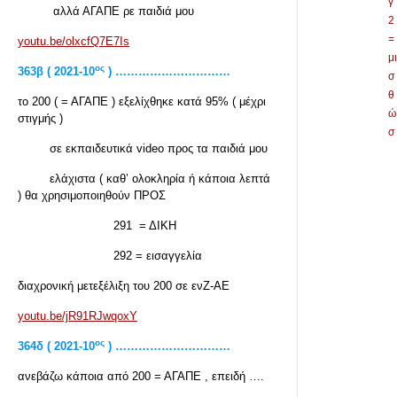
γ
αλλά ΑΓΑΠΕ ρε παιδιά μου
2
=
youtu.be/olxcfQ7E7Is
μι
ος
363
β ( 2021-10
) …………………………
σ
θ
το 200 ( = ΑΓΑΠΕ ) εξελίχθηκε κατά 95% ( μέχρι
ώ
στιγμής )
σ
σε εκπαιδευτικά video προς τα παιδιά μου
ελάχιστα ( καθ’ ολοκληρία ή κάποια λεπτά
) θα χρησιμοποιηθούν ΠΡΟΣ
291 = ΔΙΚΗ
292 = εισαγγελία
διαχρονική μετεξέλιξη του 200 σε ενΖ-ΑΕ
youtu.be/jR91RJwqoxY
ος
364δ ( 2021-10
) …………………………
ανεβάζω κάποια από 200 = ΑΓΑΠΕ , επειδή ….