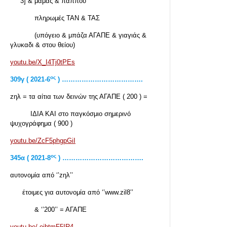
3] & μαμάς & παππού
πληρωμές ΤΑΝ & ΤΑΣ
(υπόγειο & μπάζα ΑΓΑΠΕ & γιαγιάς &
γλυκαδι & στου θείου)
youtu.be/X_I4Tj0tPEs
ος
309
γ
( 2021-6
) ……………………………….
zηλ = τα αίτια των δεινών της ΑΓΑΠΕ ( 200 ) =
ΙΔΙΑ ΚΑΙ στο παγκόσμιο σημερινό
ψυχογράφημα ( 900 )
youtu.be/ZcF5phgpGiI
ος
345α ( 2021-8
) ……………………………….
αυτονομία από ‘’zηλ’’
έτοιμες για αυτονομία από ‘’www.zil8’’
& ‘’200’’ = ΑΓΑΠΕ
youtu.be/-eihtmF5IR4