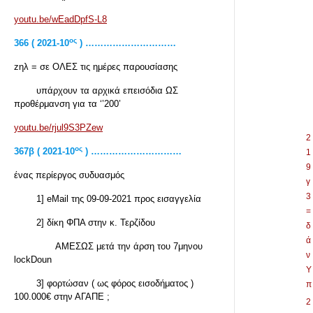
youtu.be/wEadDpfS-L8
ος
366 ( 2021-10
) …………………………
zηλ = σε ΟΛΕΣ τις ημέρες παρουσίασης
υπάρχουν τα αρχικά επεισόδια ΩΣ
προθέρμανση για τα ‘’200’
youtu.be/rjul9S3PZew
2
ος
367
β ( 2021-10
) …………………………
1
9
ένας περίεργος συδυασμός
γ
3
1] eMail της 09-09-2021 προς εισαγγελία
=
2] δίκη ΦΠΑ στην κ. Τερζίδου
δ
ά
ΑΜΕΣΩΣ μετά την άρση του 7μηνου
ν
lockDoun
Υ
3] φορτώσαν ( ως φόρος εισοδήματος )
π
100.000€ στην ΑΓΑΠΕ ;
2