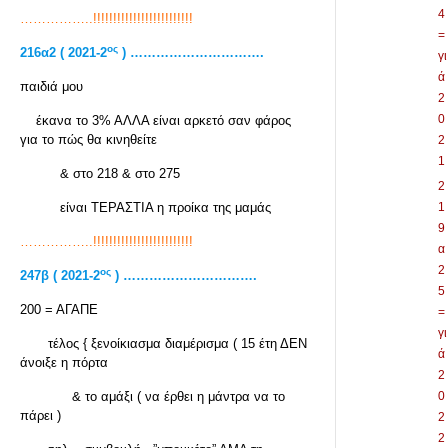
4
……………..!!!!!!!!!!!!!!!!!!!!!!!!!
=
ος
216
α2 ( 2021-2
) ………………………….
γι
ά
παιδιά μου
2
0
έκανα το 3% ΑΛΛΑ είναι αρκετό σαν φάρος
για το πώς θα κινηθείτε
2
1
& στο 218 & στο 275
2
είναι ΤΕΡΑΣΤΙΑ η προίκα της μαμάς
1
9
……………..!!!!!!!!!!!!!!!!!!!!!!!!!
α
2
ος
247
β ( 2021-2
) ………………………….
5
200 = ΑΓΑΠΕ
=
γι
τέλος { ξενοίκιασμα διαμέρισμα ( 15 έτη ΔΕΝ
ά
άνοιξε η πόρτα
2
& το αμάξι ( να έρθει η μάντρα να το
0
πάρει )
2
2