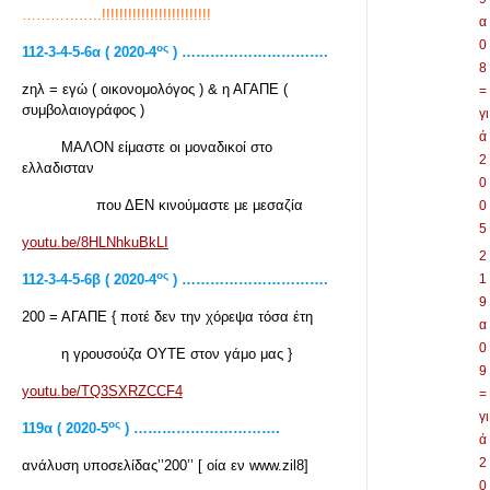
……………..!!!!!!!!!!!!!!!!!!!!!!!!!
α
0
ος
112-3-4-5-6α ( 2020-4
) ………………………….
8
zηλ = εγώ ( οικονομολόγος ) & η ΑΓΑΠΕ (
=
συμβολαιογράφος )
γι
ά
ΜΑΛΟΝ είμαστε οι μοναδικοί στο
2
ελλαδισταν
0
που ΔΕΝ κινούμαστε με μεσαζία
0
5
youtu.be/8HLNhkuBkLI
2
ος
112-3-4-5-6
β ( 2020-4
) ………………………….
1
9
200 = ΑΓΑΠΕ { ποτέ δεν την χόρεψα τόσα έτη
α
0
η γρουσούζα ΟΥΤΕ στον γάμο μας }
9
youtu.be/TQ3SXRZCCF4
=
γι
ος
119α ( 2020-5
) ………………………….
ά
2
ανάλυση υποσελίδας’’200’’ [ οία εν www.zil8]
0