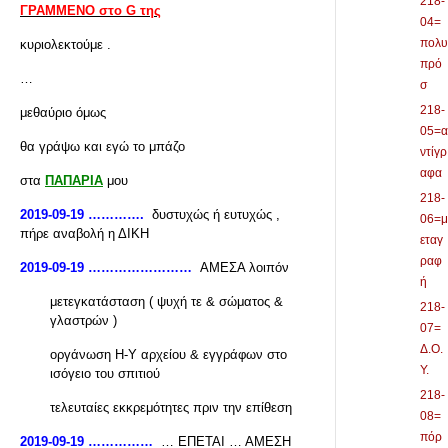
218-
ΓΡΑΜΜΕΝΟ στο G της
04=
πολυ
κυριολεκτούμε .
πρό
…
σ
218-
μεθαύριο όμως
05=α
θα γράψω και εγώ το μπάζο
ντίγρ
αφα
στα
ΠΑΠΑΡΙΑ
μου
218-
2019-09-19 ………….
δυστυχώς ή ευτυχώς ,
06=μ
πήρε αναβολή η ΔΙΚΗ
εταγ
ραφ
2019-09-19 ……………………
ΑΜΕΣΑ λοιπόν
ή
μετεγκατάσταση ( ψυχή τε & σώματος &
218-
γλαστρών )
07=
Δ.Ο.
οργάνωση Η-Υ αρχείου & εγγράφων στο
Υ.
ισόγειο του σπιτιού
218-
τελευταίες εκκρεμότητες πριν την επίθεση
08=
πόρ
2019-09-19 ……………
… ΕΠΕΤΑΙ … ΑΜΕΣΗ