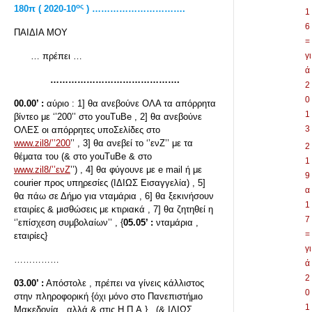
ος
180π ( 2020-10
) ………………………….
1
6
ΠΑΙΔΙΑ ΜΟΥ
=
… πρέπει …
γι
ά
…………………………………….
2
0
00.00’ :
αύριο : 1] θα ανεβούνε ΟΛΑ τα απόρρητα
1
βίντεο με ‘’200’’ στο youTuBe , 2] θα ανεβούνε
3
ΟΛΕΣ οι απόρρητες υποΣελίδες στο
www.zil8/’’200
’’ , 3] θα ανεβεί το ‘’ενΖ’’ με τα
2
θέματα του (& στο youTuBe & στο
1
www.zil8/’’ενΖ
’’) , 4] θα φύγουνε με e mail ή με
9
courier προς υπηρεσίες (ΙΔΙΩΣ Εισαγγελία) , 5]
α
θα πάω σε Δήμο για νταμάρια , 6] θα ξεκινήσουν
1
εταιρίες & μισθώσεις με κτιριακά , 7] θα ζητηθεί η
7
‘’επίσχεση συμβολαίων’’ , {
05.05’ :
νταμάρια ,
=
εταιρίες}
γι
……………
ά
2
03.00’ :
Απόστολε , πρέπει να γίνεις κάλλιστος
0
στην πληροφορική {όχι μόνο στο Πανεπιστήμιο
1
Μακεδονία , αλλά & στις Η.Π.Α.} , (& ΙΔΙΩΣ