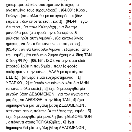
4
χάκερ τραπεζικών συστημάτων (στόχος τα
αγαπημένα τους ευρουλάκια)} , {
04.00’ :
Κύρο ,
2
Γεώργιε {σε πολλά θα με κατηγορήσετε (δεν
1
έπρεπε , δεν έπρεπε έτσι , κλπ)} , {
04.44’ :
εγώ
9
Δευτέρα , θα πάω Καληράχη , να δω την
α
μανούλα μου (μία φορά την είδα εφέτος &
1
μάλιστα ήρθε αυτή Λιμένα) , {θα κάτσω λίγες
8
ημέρες , να δω τι θα κάνουνε οι υπηρεσίες} ,
=
{
05.45’ :
αν θα ξανάρθω Λιμένα , εξαρτάται από
την μαμά} , {το επόμενο 2μηνο έχουμε & δίκη ΤΑΝ
γι
& δίκη ΦΠΑ} , {
06.16’ :
ΙΣΩΣ να μην είμαι εδώ
ά
{προτού έρθει η πανδημία , πολλές φορές
2
σκέφτηκα να την κάνω , ΑΛΛΑ με κρατάγατε
0
ΕΣΕΙΣ} , {σήμερα είμαι ευχαριστημένος = 1]
1
ΥΠΑΡΧΩ , 2] πιθανόν να κάνω & κάτι (να ΜΗΝ
5
τα κάνετε όλα εσείς) , 3] έχει δημιουργηθεί μία
2
μεγάλη βάση ΔΕΔΟΜΕΝΩΝ , για τον αγώνα της
1
μαμάς , να ΑΘΩΩΘΕΙ στην δίκη ΤΑΝ , 4] έχει
δημιουργηθεί μία μεγάλη βάση ΔΕΔΟΜΕΝΩΝ ,
9
απέναντι στους πολίτες (= πελάτες της μαμάς , 5]
α
έχει δημιουργηθεί μία μεγάλη βάση ΔΕΔΟΜΕΝΩΝ
1
, απέναντι στους ΤΟΓΚΑτζηδες , 6] έχει
9
δημιουργηθεί μία μεγάλη βάση ΔΕΔΟΜΕΝΩΝ ,
=