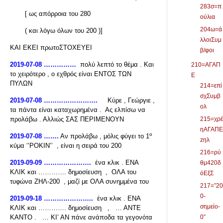
283σ=π
[ ως απόρροια του 280
ούλια
204ω=ά
( και λόγω όλων του 200 )]
λλοιΣυμ
ΚΑΙ ΕΚΕΙ πρωτοΣΤΟΧΕΥΕΙ
β/φοι
2019-07-08 ……………
πολύ λεπτό το θέμα . Και
210=ΑΓΑΠ
το χειρότερο , ο εχθρός είναι ΕΝΤΟΣ ΤΩΝ
Ε
ΠΥΛΩΝ
214=επί
σχΣυμβ
2019-07-08 …………………….
Κύρε , Γεώργιε ,
ολ
τα πάντα είναι καταχωρημένα . Ας ελπίσω να
προλάβω . Αλλιώς ΣΑΣ ΠΕΡΙΜΕΝΟΥΝ
215=χρέ
ηΑΓΑΠΕ
ο
2019-07-08 …….
Αν προλάβω , μόλις φύγει το 1
zηλ
κύμα ‘’ΡΟΚΙΝ’’ , είναι η σειρά του 200
216=ρύ
2019-09-09 ………………….
ένα κλικ . ΕΝΑ
θμ420δ
ΚΛΙΚ και …………. δημοσίευση , ΟΛΑ του
όΕξΣ
τυφώνα ΖΗΛ-200 , μαζί με ΟΛΑ συνημμένα του
217=”20
0-
2019-09-18 …………………..
ένα κλικ . ΕΝΑ
σημείο-
ΚΛΙΚ και …………. δημοσίευση , … ΑΝΤΕ
ΚΑΝΤΟ . … ΚΙ’ ΑΝ πάνε ανάποδα τα γεγονότα
0”