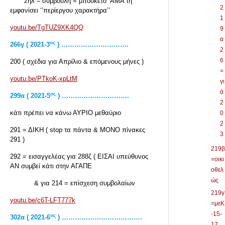
zηλ – συμβουλή =”μπουκέτο” ΑΜΑ τη
2
εμφανίσει ‘’περίεργου χαρακτήρα’’
1
youtu.be/TgTUZ9XK4QQ
9
α
ος
266γ ( 2021-3
) ………………………….
2
6
200 ( σχέδια για Απρίλιο & επόμενους μήνες )
=
youtu.be/PTkoK-xpLtM
γι
ά
ος
299α ( 2021-5
) ………………………….
2
κάτι πρέπει να κάνω ΑΥΡΙΟ μεθαύριο
0
2
291 = ΔΙΚΗ ( stop τα πάντα & ΜΟΝΟ πίνακες
3
291 )
219β
292 = εισαγγελέας για 288ζ ( ΕΙΣΑΙ υπεύθυνος
=οικι
ΑΝ συμβεί κάτι στην ΑΓΑΠΕ
οθελ
ώς
& για 214 = επίσχεση συμβολαίων
219γ
youtu.be/c6T-LFT777k
=μεΚ
-15-
ος
302α ( 2021-6
) ……………………………….
17