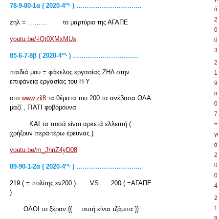
ος
78-9-80-1
α ( 2020-4
) ………………………….
ά
2
zηλ = ……… το μαρτύριο της ΑΓΑΠΕ
0
youtu.be/-iQt0XMxMUs
0
3
ος
85-6-7-8β ( 2020-4
) ………………………….
2
παιδιά μου = φάκελος εργασίας ΖΗΛ στην
1
επιφάνεια εργασίας του Η-Υ
9
α
στο
www.zil8
τα θέματα του 200 τα ανέβασα ΟΛΑ
0
μαζί , ΓΙΑΤΙ φοβόμουνα
7
ΚΑΙ τα ποσά είναι αρκετά ελλειπή (
=
χρήζουν περαιτέρω έρευνας )
γι
ά
youtu.be/m_JhnZ4yD08
2
ος
0
89-90-1-2
α ( 2020-4
) ………………………….
0
219 ( = πολίτης εν200 ) …. VS …. 200 ( =ΑΓΑΠΕ
4
)
2
1
ΟΛΟΙ το ξέραν {{ … αυτή είναι τζάμπα }}
9