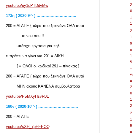
2
youtu.be/uy1uPTDdvMw
0
ος
173η ( 2020-9
) ………………………….
1
1
200 = ΑΓΑΠΕ { τώρα που ξεκινάνε ΟΛΑ αυτά
2
… το νου σου !!
1
9
υπάρχει εργασία για zηλ
α
τι πρέπει να γίνει για 291 = ΔΙΚΗ
1
5
{ = ΟΛΟΙ οι κωδικοί 291 – πίνακας }
=
γι
200 = ΑΓΑΠΕ { τώρα που ξεκινάνε ΟΛΑ αυτά
ά
ΜΗΝ ακους ΚΑΝΕΝΑ συμβουλάτορα
2
0
youtu.be/FSMXyHsvR0E
1
ος
2
180ν ( 2020-10
) ………………………….
2
200 = ΑΓΑΠΕ
1
9
youtu.be/sXH_7pHEEOQ
α