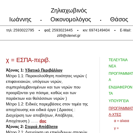
Ζηλιαχωβινός
Ιωάννης
Οικονομολόγος
Θάσος
•
•
τηλ: 2593022795
•
φαξ: 2593023445
•
κιν: 6974149404
•
E-Mail:
zil9@otenet.gr
χ = ΕΣΠΑ-περιβ.
ΤΕΛΕΥΤΑΙΑ
ΝΕΑ
Άξονας 1:
Υδατικό Περιβάλλον
ΠΡΟΓΡΑΜΜΑΤ
Μέτρο 1.1: Παρακολούθηση ποιότητας νερών (
Α
επιφανειακών, υπόγειων νερών,
συμπεριλαμβανομένων και των νερών που
ΕΝΔΙΑΦΕΡΟΝ
προορίζονται για πόσιμα, καθώς και των
ΤΑ
παράκτιων και θαλάσσιων νερών )
ΥΠΟΥΡΓΕΙΑ
Μέτρο 1.2: Ειδικές παρεμβάσεις στον τομέα της
ΠΡΟΓΡΑΜΜΑΤ
αποχέτευσης και ειδικά έργα ( Δρασεις :
Α-ΧΤΕΣ
Διαχείριση των αποβλήτων, Απόβλητα,
Αποχέτευση ) ……
doc
α = αλιεια
Άξονας 2:
Στερεά Απόβλητα
γ =
Μέτρο 2.1: Διαχείριση μη επικίνδυνων στερεών