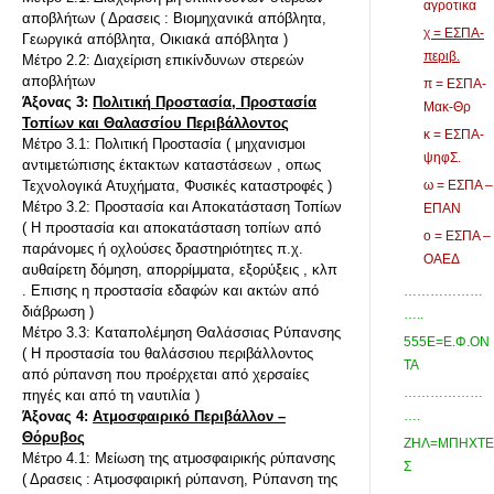
αγροτικα
αποβλήτων ( Δρασεις : Βιομηχανικά απόβλητα,
χ = ΕΣΠΑ-
Γεωργικά απόβλητα, Οικιακά απόβλητα )
περιβ.
Μέτρο 2.2: Διαχείριση επικίνδυνων στερεών
αποβλήτων
π = ΕΣΠΑ-
Άξονας 3:
Πολιτική Προστασία, Προστασία
Μακ-Θρ
Τοπίων και Θαλασσίου Περιβάλλοντος
κ = ΕΣΠΑ-
Μέτρο 3.1: Πολιτική Προστασία ( μηχανισμοι
ψηφΣ.
αντιμετώπισης έκτακτων καταστάσεων , οπως
Τεχνολογικά Ατυχήματα, Φυσικές καταστροφές )
ω = ΕΣΠΑ –
Μέτρο 3.2: Προστασία και Αποκατάσταση Τοπίων
ΕΠΑΝ
( Η προστασία και αποκατάσταση τοπίων από
ο = ΕΣΠΑ –
παράνομες ή οχλούσες δραστηριότητες π.χ.
ΟΑΕΔ
αυθαίρετη δόμηση, απορρίμματα, εξορύξεις , κλπ
. Επισης η προστασία εδαφών και ακτών από
………………
διάβρωση )
…..
Μέτρο 3.3: Καταπολέμηση Θαλάσσιας Ρύπανσης
555Ε=Ε.Φ.ΟΝ
( Η προστασία του θαλάσσιου περιβάλλοντος
ΤΑ
από ρύπανση που προέρχεται από χερσαίες
………………
πηγές και από τη ναυτιλία )
Άξονας 4:
Ατμοσφαιρικό Περιβάλλον –
….
Θόρυβος
ΖΗΛ=ΜΠΗΧΤΕ
Μέτρο 4.1: Μείωση της ατμοσφαιρικής ρύπανσης
Σ
( Δρασεις : Ατμοσφαιρική ρύπανση, Ρύπανση της