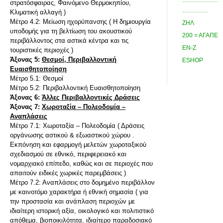
………………
στρατόσφαιρας, Φαινόμενο Θερμοκηπίου,
………….
Κλιματική αλλαγή )
Μέτρο 4.2: Μείωση ηχορύπανσης ( Η δημιουργία
ΖΗΛ
υποδομής για τη βελτίωση του ακουστικού
200 = ΑΓΑΠΕ
περιβάλλοντος στα αστικά κέντρα και τις
ΕΝ-Ζ
τουριστικές περιοχές )
Άξονας 5:
Θεσμοί, Περιβαλλοντική
ESHOP
Ευαισθητοποίηση
Μέτρο 5.1: Θεσμοί
Μέτρο 5.2: Περιβαλλοντική Ευαισθητοποίηση
Άξονας 6:
Άλλες Περιβαλλοντικές Δράσεις
Άξονας 7:
Χωροταξία – Πολεοδομία –
Αναπλάσεις
Μέτρο 7.1: Χωροταξία – Πολεοδομία ( Δράσεις
οργάνωσης αστικού & εξωαστικού χώρου .
Εκπόνηση και εφαρμογή μελετών χωροταξικού
σχεδιασμού σε εθνικό, περιφερειακό και
νομαρχιακό επίπεδο, καθώς και σε περιοχές που
απαιτούν ειδικές χωρικές παρεμβάσεις )
Μέτρο 7.2: Αναπλάσεις στο δομημένο περιβάλλον
με καινοτόμο χαρακτήρα ή εθνική σημασία ( για
την προστασία και ανάπλαση περιοχών με
ιδιαίτερη ιστορική αξία, οικολογικό και πολιτιστικό
απόθεμα, βιοποικιλότητα, ιδιαίτερο παραδοσιακό