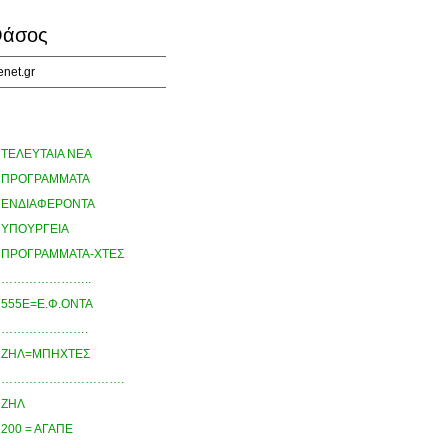
άσος
enet.gr
ΤΕΛΕΥΤΑΙΑ ΝΕΑ
ΠΡΟΓΡΑΜΜΑΤΑ
ΕΝΔΙΑΦΕΡΟΝΤΑ
ΥΠΟΥΡΓΕΙΑ
ΠΡΟΓΡΑΜΜΑΤΑ-ΧΤΕΣ
…………………..
555Ε=Ε.Φ.ΟΝΤΑ
………………….
ΖΗΛ=ΜΠΗΧΤΕΣ
………………………….
ΖΗΛ
200 = ΑΓΑΠΕ