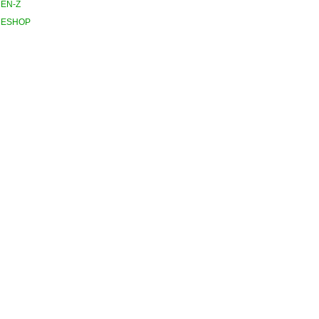
ΕΝ-Ζ
ESHOP