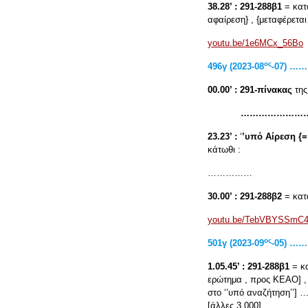
38.28’ :
291-288β1
= κατ
αφαίρεση} , {μεταφέρετα
youtu.be/1e6MCx_56Bo
ος
496
γ
(2023-08
-07) 
00.00’ :
291-πίνακας
της
…………………
23.23’ :
‘
’υπό Αίρεση {=
κάτωθι :
……………
30.00’ :
291-288β2
= κατ
youtu.be/TebVBYSSmC
ος
501
γ
(2023-09
-05) 
1.05.45’ :
291-288β1
= κα
ερώτημα , προς ΚΕΑΟ] , [
στο ‘’υπό αναζήτηση’’] 
[άλλες 3.000]