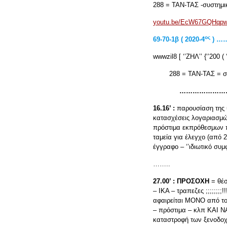
288 = ΤΑΝ-ΤΑΣ -συστημ
youtu.be/EcW67GQHqp
ος
69-70-1β ( 2020-4
) 
wwwzil8 [ ‘’ΖΗΛ’’ {‘’200
288 = ΤΑΝ-ΤΑΣ = συσ
………………………
16.16’ :
παρουσίαση της 
κατασχέσεις λογαριασμών
πρόστιμα εκπρόθεσμων π
ταμεία για έλεγχο (από 2
έγγραφο – ‘’ιδιωτικό συμ
……..
27.00’ :
ΠΡΟΣΟΧΗ
= θέσ
– ΙΚΑ – τραπεζες ;;;;;;;;!!
αφαιρείται ΜΟΝΟ από το
– πρόστιμα – κλπ ΚΑΙ Ν
καταστροφή των ξενοδοχ