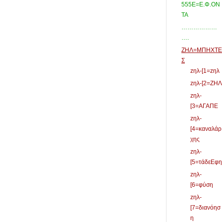
555Ε=Ε.Φ.ΟΝ
ΤΑ
………………
….
ΖΗΛ=ΜΠΗΧΤΕ
Σ
zηλ-[1=zηλ
zηλ-[2=ΖΗΛ
zηλ-
[3=ΑΓΑΠΕ
zηλ-
[4=καναλάρ
χης
zηλ-
[5=τάδεΕφη
zηλ-
[6=φύση
zηλ-
[7=διανόησ
η