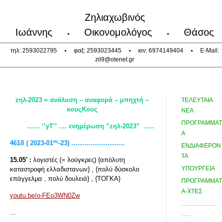
Ζηλιαχωβινός
Ιωάννης
Οικονομολόγος
Θάσος
•
•
τηλ: 2593022795
•
φαξ: 2593023445
•
κιν: 6974149404
•
E-Mail:
zil9@otenet.gr
z
ηλ-2023 = ανάλυση – αναφορά – μπηχτή –
ΤΕΛΕΥΤΑΙΑ
κουςΚους
ΝΕΑ
ΠΡΟΓΡΑΜΜΑΤ
…… ‘’y
Τ’’ .… ενημέρωση ”z
ηλ-2023”
…..
Α
ος
461δ ( 2023-01
-23) ………….…………
ΕΝΔΙΑΦΕΡΟΝ
ΤΑ
15.05’ :
λογιστές (= λούγκρες) {απόλυτη
ΥΠΟΥΡΓΕΙΑ
καταστροφή ελλαδιστανων} , {πολύ δύσκολο
επάγγελμα , πολύ δουλειά} , {ΤΟΓΚΑ}
ΠΡΟΓΡΑΜΜΑΤ
Α-ΧΤΕΣ
youtu.be/o-FEo3WN0Zw
………………
…
…..