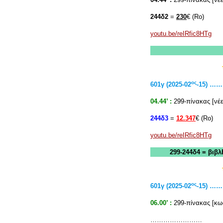
244δ2
=
230
€ (Rο)
youtu.be/reIRfic8HTg
ος
601γ (2025-02
-15) 
04.44’ :
299-πίνακας [νέε
244δ3
=
12.347
€ (Rο)
youtu.be/reIRfic8HTg
299-244δ4 = βιβλ
ος
601γ (2025-02
-15) 
06.00’ :
299-πίνακας [κω
……………………