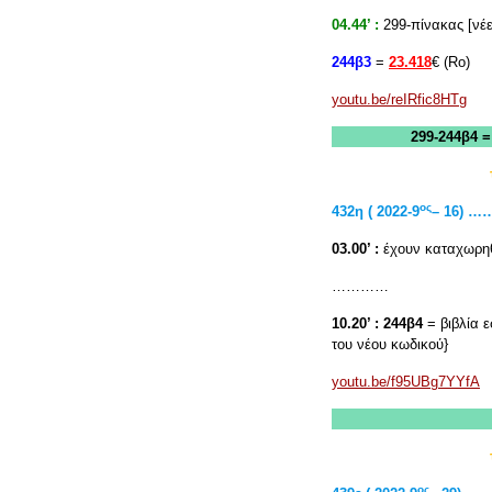
04.44’ :
299-πίνακας [νέε
244β3
=
23.418
€ (Rο)
youtu.be/reIRfic8HTg
299-244β4 
ος
432η ( 2022-9
– 16)
03.00’ :
έχουν καταχωρηθ
…………
10.20’ :
244β4
= βιβλία 
του νέου κωδικού}
youtu.be/f95UBg7YYfA
ος