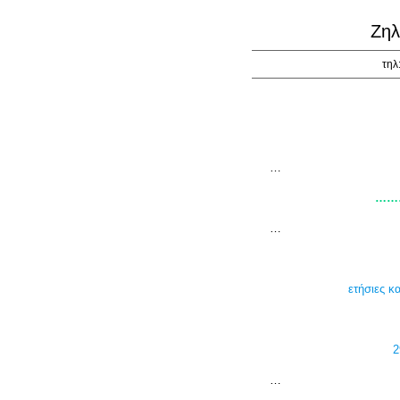
Ζηλ
τηλ
…
……
…
ετήσιες κ
2
…