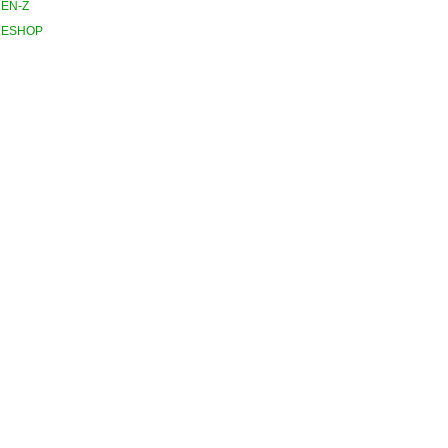
ΕΝ-Ζ
ESHOP