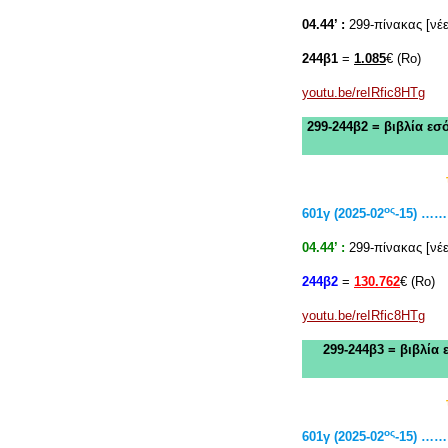
04.44’ :
299-πίνακας [νέε
244β1
=
1.085
€ (Rο)
youtu.be/reIRfic8HTg
299-244β2 = βιβλία ε
ος
601γ (2025-02
-15) 
04.44’ :
299-πίνακας [νέε
244β2
=
130.762
€ (Rο)
youtu.be/reIRfic8HTg
299-244β3 = βιβλία
ος
601γ (2025-02
-15) 