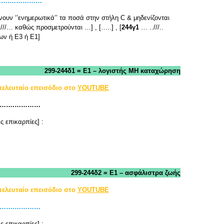
………….…………
νουν ‘’ενημερωτικά’’ τα ποσά στην στήλη C & μηδενίζονται
///… καθώς προσμετρούνται …] , […..] , [
244γ1
… ..///..
δων ή Ε3 ή Ε1]
299-244δ1 = Ε1 – λογιστής ΜΗ καταχώρηση
τελευταίο επεισόδιο στο
YOUTUBE
………….…………
ς επικαρπίες] :
299-244δ2 = Ε1 – ασφάλιστρα ζωής
τελευταίο επεισόδιο στο
YOUTUBE
………….…………
ς επικαρπίες] :