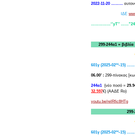
2022-11-20 ………
αυτον
ΙΔΕ
www
……………‘’yT
’’ ……
299-244α1 = βιβλί
ος
601
γ
(2025-02
-15) 
06.00’ :
299-πίνακας [κω
244α1
{νέο ποσό =
29.9
32.597
€) (ΑΑΔΕ Rο)
youtu.be/reIRfic8HTg
299
ος
601γ (2025-02
-15) 