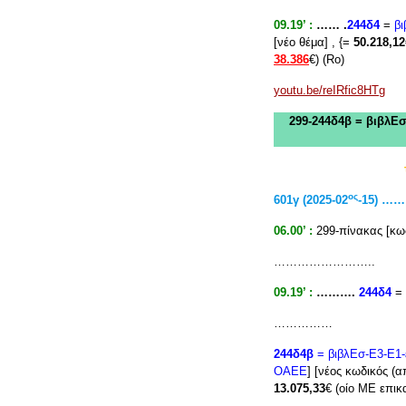
09.19’ :
…… .
244δ4
=
βι
[νέο θέμα] , {=
50.218,12
38.386
€) (Rο)
youtu.be/reIRfic8HTg
299-244δ4β = βιβλΕσ
ος
601γ (2025-02
-15) 
06.00’ :
299-πίνακας [κω
……………………..
09.19’ :
……….
244δ4
= 
……………
244δ4β
= βιβλΕσ-Ε3-Ε1
ΟΑΕΕ
] [νέος κωδικός (
13.075,33
€ (οίο ΜΕ επι