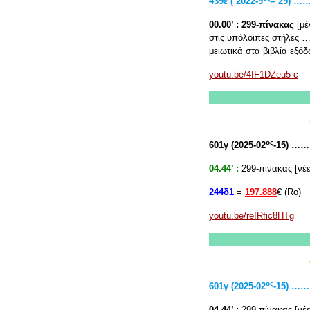
439ε ( 2022-9
– 29) 
00.00’ :
299-πίνακας
[μέ
στις υπόλοιπες στήλες …
μειωτικά στα βιβλία εξό
youtu.be/4fF1DZeu5-c
ος
601γ (2025-02
-15) 
04.44’ :
299-πίνακας [νέε
244δ1
=
197.888
€ (Rο)
youtu.be/reIRfic8HTg
ος
601γ (2025-02
-15) 
04.44’ :
299-πίνακας [νέε