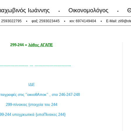
ιαχωβινός Ιωάννης
Οικονομολόγος
Θ
•
•
: 2593022795
•
φαξ: 2593023445
•
κιν: 6974149404
•
E-Mail:
zil9@ot
299-244 =
λάθος ΑΓΑΠΕ
………………..… … ………………………..
ΙΔΕ
αταγραφές στις ‘’οικιοθΑποκ’’ , στα 246-247-248
299-πίνακας {στοιχεία του 244
99-244 υποχρεωτικά {υποΠίνακες 244}