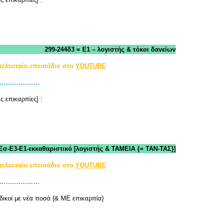
299-244δ3 = Ε1 – λογιστής & τόκοι δανείων
τελευταίο επεισόδιο στο
YOUTUBE
………….…………
ς επικαρπίες] :
Εσ-Ε3-Ε1-εκκαθαριστικό [λογιστής & ΤΑΜΕΙΑ {= ΤΑΝ-ΤΑΣ}]
τελευταίο επεισόδιο στο
YOUTUBE
………….…………
δικοί με νέα ποσά {& ΜΕ επικαρπία}