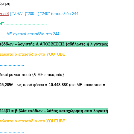
όμηση
.zil8
[ ‘’ΖΗΛ’’ {‘’200.. ( ‘’240’’ (υποσελίδα 244
”244”……………………………
ΙΔΕ σχετικά επεισόδια στο 244
α εξόδων – λογιστής & ΑΠΟΣΒΕΣΕΙΣ {αδήλωτες ή λιγότερες
τελευταίο επεισόδιο στο
YOUTUBE
………….…………
δικοί με νέα ποσά {& ΜΕ επικαρπία}
45,265
€ , ως ποσό φόρου =
10.448,88
€ (οίο ΜΕ επικαρπία =
-244β1 = βιβλία εσόδων – λάθος καταχώρηση από λογιστή
τελευταίο επεισόδιο στο
YOUTUBE
………….…………