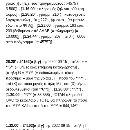
γριάς’’)] , [π.χ. του προγράμματος π-4575 (=
3.500)] , [
1.16.00’ :
πληρωμές ζηλ για ρύθμιση
φόρου] , [
1.20.20’ :
γραμμή 210 (= κατασχέσεις
λογαριασμών) , {= ;;???} , {φυσικά , θα μπουν
εδώ , στο ΦΠΑ}] , [
1.23.00’ :
γραμμές 183 έως
203 {δεδομένα από ΑΑΔΕ (= πληρωμές) {=
10.000}] , [
1.24.44’ :
γραμμή 207 = zηλ (= 600€
από πρόγραμμα ‘’π-4575’’)]
…………
28.28’ :
241θ2(α-β-γ)
της 2022-09-15 , στήλη F =
**6** (= μήνες έως επόμενη καταχώρηση)] ,
[στήλη G = **7** (= δεδουλευμένοι τόκοι –
πρόστιμα – μαλί της γριάς) , {= ποσό του **4** ,
επί (Χ) επιτόκιο μηνός (στήλη Μ) , επί (Χ) μήνες
δεδουλευμένοι (του **6**)}] , [
1.26.00’ :
**7**] ,
[
1.30.00’ :
**7** (= 38.558) , {ΟΤΑΝ πληρωθεί
ΟΛΟ το κεφάλαιο , ΤΟΤΕ θα πληρωθεί το ποσό
του **7** ΚΑΙ το ποσό του **9** = 644,14€}]
…………..
1.32.00’ :
241θ2(α-β-γ)
της 2022-09-15 , στήλη H