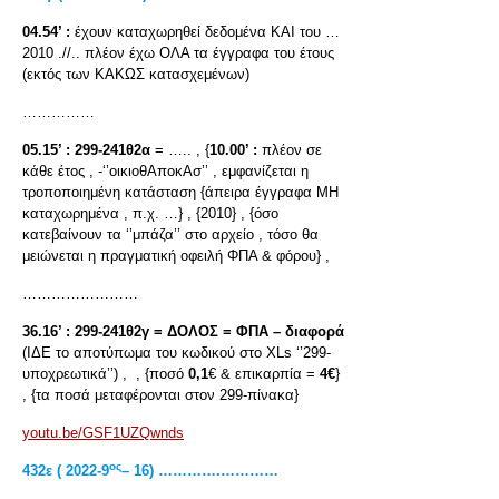
04.54’ :
έχουν καταχωρηθεί δεδομένα ΚΑΙ του …
2010 .//.. πλέον έχω ΟΛΑ τα έγγραφα του έτους
(εκτός των ΚΑΚΩΣ κατασχεμένων)
……………
05.15’ :
299-241θ2α
= ….. , {
10.00’ :
πλέον σε
κάθε έτος , -‘’οικιοθΑποκΑσ’’ , εμφανίζεται η
τροποποιημένη κατάσταση {άπειρα έγγραφα ΜΗ
καταχωρημένα , π.χ. …} , {2010} , {όσο
κατεβαίνουν τα ‘’μπάζα’’ στο αρχείο , τόσο θα
μειώνεται η πραγματική οφειλή ΦΠΑ & φόρου} ,
……………………
36.16’ :
299-241θ2γ = ΔΟΛΟΣ = ΦΠΑ – διαφορά
(ΙΔΕ το αποτύπωμα του κωδικού στο XLs ‘’299-
υποχρεωτικά’’) , , {ποσό
0,1
€ & επικαρπία =
4€
}
, {τα ποσά μεταφέρονται στον 299-πίνακα}
youtu.be/GSF1UZQwnds
ος
432ε ( 2022-9
– 16) ………….…………