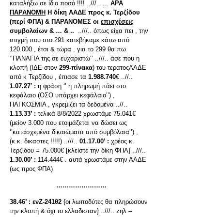
καταλήξω σε ίδιο ποσό !!!! ..///.. …
ΑΡΑ
ΠΑΡΑΝΟΜΗ
Η δίκη ΑΑΔΕ προς κ. Τερζίδου
(περί ΦΠΑ) & ΠΑΡΑΝΟΜΕΣ οι
επισχέσεις
συμβολαίων & … & ..
..///.. όπως είχα πει , την
στιγμή που στο 291 κατεβήκαμε κάτω από
120.000 , έτσι & τώρα , για το 299 θα πω
‘’ΠΑΝΑΓΙΑ της σε ευχαριστώ’’ ..///.. άσε που η
κλοπή (ΙΔΕ στον
299-πίνακα
) του τερατοςΑΑΔΕ
από κ Τερζίδου , έπιασε τα
1.988.740
€ ..//..
1.07.27’ :
η φράση ‘’ η πληρωμή πάει στο
κεφάλαιο (ΟΣΟ υπάρχει κεφάλαιο’’) ,
ΠΑΓΚΟΣΜΙΑ , γκρεμίζει τα δεδομένα ..//..
1.13.33’ :
τελικά 8/8/2022 χρωστάμε 75.041€
(μείον 3.000 που ετοιμάζεται να δώσει ως
‘’κατασχεμένα δικαιώματα από συμβόλαια’’) ,
(κ.κ. δικαστες !!!!!) ..///..
01.17.00’ :
χρέος κ.
Τερζίδου = 75.000€ [κλείστε την δίκη ΦΠΑ] ..///..
1.30.00’ :
114.444€ . αυτά χρωστάμε στην ΑΑΔΕ
(ως προς ΦΠΑ)
……………………
38.46’ :
ενΖ-241θ2
{οι λωποδύτες θα πληρώσουν
την κλοπή & όχι το ελλαδισταν} ..///.. zηλ –