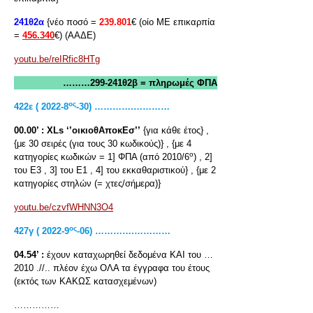
241θ2α
{νέο ποσό =
239.801
€ (οίο ΜΕ επικαρπία
=
456.340
€) (ΑΑΔΕ)
youtu.be/reIRfic8HTg
………299-241θ2β = πληρωμές ΦΠΑ
ος
422ε ( 2022-8
-30) ………….…………
00.00’ :
XLs
‘’οικιοθΑποκΕσ’’
{για κάθε έτος} ,
{με 30 σειρές (για τους 30 κωδικούς)} , {με 4
ο
κατηγορίες κωδικών = 1] ΦΠΑ (από 2010/6
) , 2]
του Ε3 , 3] του Ε1 , 4] του εκκαθαριστικού} , {με 2
κατηγορίες στηλών (= χτες/σήμερα)}
youtu.be/czvfWHNN3O4
ος
427γ ( 2022-9
-06) ………….…………
04.54’ :
έχουν καταχωρηθεί δεδομένα ΚΑΙ του …
2010 .//.. πλέον έχω ΟΛΑ τα έγγραφα του έτους
(εκτός των ΚΑΚΩΣ κατασχεμένων)
……………