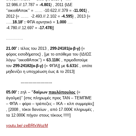
12.986.//.17.787 =
-4.801
} , 2011 {ΙΔΕ
‘’οικιοθΑποκ’’ = …… -10.622.//.379 =
-11.001
} ,
2012 {= …… -2.493.//.2.102 =
-4.595
} , 2013 {=
…..
18.18’ :
ΦΠΑ αρνητικό =
1.000
….
-4.780.//.12.697 =
-17.478
}]
………….
21.00’ :
τέλος του 2013 ,
299-241θ1(α-β-γ)
{=
φόρος εισοδήματος} , [με το απόθεμα του (ΙΔΙΩΣ
λόγω ‘’οικιοθΑποκ’’) =
63.118
€ , πριμοδοτούμε
τον
299-241θ2(α-β-γ)
{= ΦΠΑ}] με
6.631
€ , οπότε
μηδενίζει η υποχρέωση έως & το 2013]
……………………
05.00’ :
zηλ – ‘
’δαίμων
παυλόπουλος
(=
άγαλμα)’’ [στις πληρωμές προς ΤΑΝ – ΤΕΜΠΜΕ
– ΦΠΑ – φόρο – τράπεζες – ΙΚΑ – κλπ συμμορίες]
, [2008 , τόκοι δανείων , από 17.000€ πληρωμές ,
τα 12.000€ πήγαν στους τόκους !!!!!]
youtu.be/-zeBRfxWozM
………………………..