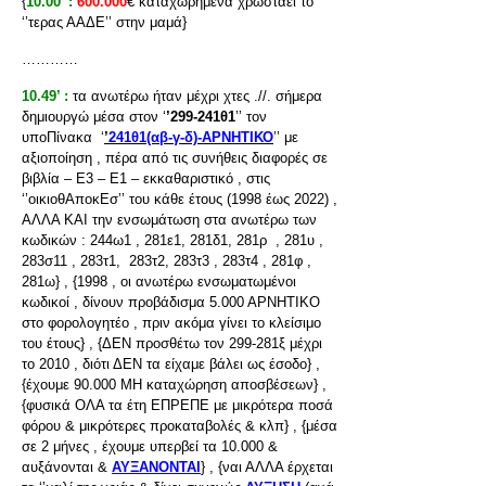
{
10.00’ :
600.000
€ καταχωρημένα χρωστάει το
‘’τερας ΑΑΔΕ’’ στην μαμά}
…………
10.49’ :
τα ανωτέρω ήταν μέχρι χτες .//. σήμερα
δημιουργώ μέσα στον ‘
’299-241θ1
’’ τον
υποΠίνακα ‘
’
241θ1(αβ-γ-δ)-ΑΡΝΗΤΙΚΟ
’’ με
αξιοποίηση , πέρα από τις συνήθεις διαφορές σε
βιβλία – Ε3 – Ε1 – εκκαθαριστικό , στις
‘’οικιοθΑποκΕσ’’ του κάθε έτους (1998 έως 2022) ,
ΑΛΛΑ ΚΑΙ την ενσωμάτωση στα ανωτέρω των
κωδικών : 244ω1 , 281ε1, 281δ1, 281ρ , 281υ ,
283σ11 , 283τ1, 283τ2, 283τ3 , 283τ4 , 281φ ,
281ω} , {1998 , οι ανωτέρω ενσωματωμένοι
κωδικοί , δίνουν προβάδισμα 5.000 ΑΡΝΗΤΙΚΟ
στο φορολογητέο , πριν ακόμα γίνει το κλείσιμο
του έτους} , {ΔΕΝ προσθέτω τον 299-281ξ μέχρι
το 2010 , διότι ΔΕΝ τα είχαμε βάλει ως έσοδο} ,
{έχουμε 90.000 ΜΗ καταχώρηση αποσβέσεων} ,
{φυσικά ΟΛΑ τα έτη ΕΠΡΕΠΕ με μικρότερα ποσά
φόρου & μικρότερες προκαταβολές & κλπ} , {μέσα
σε 2 μήνες , έχουμε υπερβεί τα 10.000 &
αυξάνονται &
ΑΥΞΑΝΟΝΤΑΙ
} , {ναι ΑΛΛΑ έρχεται