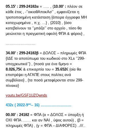
05.15’ :
299-241θ2α
= ….. , {
10.00’ :
πλέον σε
κάθε έτος , -‘’οικιοθΑποκΑσ’’ , εμφανίζεται η
τροποποιημένη κατάσταση {άπειρα έγγραφα ΜΗ
καταχωρημένα , π.χ. …} , {2010} , {όσο
κατεβαίνουν τα ‘’μπάζα’’ στο αρχείο , τόσο θα
μειώνεται η πραγματική οφειλή ΦΠΑ & φόρου} ,
……………………
34.00’ :
299-241θ2β
= ΔΟΛΟΣ – πληρωμές ΦΠΑ
{ΙΔΕ το αποτύπωμα του κωδικού στο XLs ‘’299-
υποχρεωτικά’’} , {ποσά για ένα 6μηνο =
8.026,75
€ & επικαρπία του =
35.652
€ (οία θα
επιστρέψει η ΑΓΑΠΕ στους πολίτες ανά
συμβόλαιο} , {τα ποσά μεταφέρονται στον 299-
πίνακα}
youtu.be/GSF1UZQwnds
ος
432ε ( 2022-9
– 16) ………….…………
00.00’ :
241θ2
= ΦΠΑ (α = ΔΟΛΟΣ = ύπαρξη ή
ΟΧΙ ΦΠΑ ….… και αν ΝΑΙ , ύψος αυτού) , (β =
πληρωμές ΦΠΑ) , (γ = ΦΠΑ – ΔΙΑΦΟΡΕΣ) ..///..