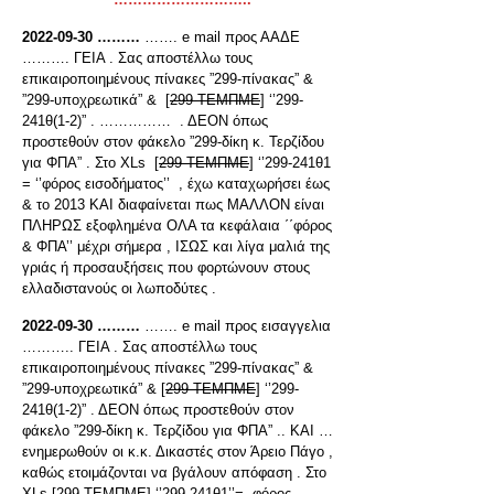
2022-09-30 ………
……. e mail προς ΑΑΔΕ
………. ΓΕΙΑ . Σας αποστέλλω τους
επικαιροποιημένους πίνακες ”299-πίνακας” &
”299-υποχρεωτικά” & [
299-ΤΕΜΠΜΕ
] ‘’299-
241θ(1-2)” . …………… . ΔΕΟΝ όπως
προστεθούν στον φάκελο ”299-δίκη κ. Τερζίδου
για ΦΠΑ” . Στο XLs [
299-ΤΕΜΠΜΕ
] ‘’299-241θ1
= ‘’φόρος εισοδήματος’’ , έχω καταχωρήσει έως
& το 2013 ΚΑΙ διαφαίνεται πως ΜΑΛΛΟΝ είναι
ΠΛΗΡΩΣ εξοφλημένα ΟΛΑ τα κεφάλαια ΄΄φόρος
& ΦΠΑ’’ μέχρι σήμερα , ΙΣΩΣ και λίγα μαλιά της
γριάς ή προσαυξήσεις που φορτώνουν στους
ελλαδιστανούς οι λωποδύτες .
2022-09-30 ………
……. e mail προς εισαγγελια
……….. ΓΕΙΑ . Σας αποστέλλω τους
επικαιροποιημένους πίνακες ”299-πίνακας” &
”299-υποχρεωτικά” & [
299-ΤΕΜΠΜΕ
] ‘’299-
241θ(1-2)” . ΔΕΟΝ όπως προστεθούν στον
φάκελο ”299-δίκη κ. Τερζίδου για ΦΠΑ” .. ΚΑΙ …
ενημερωθούν οι κ.κ. Δικαστές στον Άρειο Πάγο ,
καθώς ετοιμάζονται να βγάλουν απόφαση . Στο
XLs [
299-ΤΕΜΠΜΕ
] ‘’299-241θ1’’= φόρος