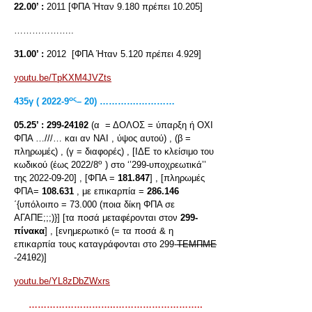
22.00’ :
2011 [ΦΠΑ Ήταν 9.180 πρέπει 10.205]
………………..
31.00’ :
2012 [ΦΠΑ Ήταν 5.120 πρέπει 4.929]
youtu.be/TpKXM4JVZts
ος
435γ ( 2022-9
– 20) ………….…………
05.25’ :
299-241θ2
(α = ΔΟΛΟΣ = ύπαρξη ή ΟΧΙ
ΦΠΑ …///… και αν ΝΑΙ , ύψος αυτού) , (β =
πληρωμές) , (γ = διαφορές) , [ΙΔΕ το κλείσιμο του
ο
κωδικού (έως 2022/8
) στο ‘’299-υποχρεωτικά’’
της 2022-09-20] , [ΦΠΑ =
181.847
] , [πληρωμές
ΦΠΑ=
108.631
, με επικαρπία =
286.146
΄{υπόλοιπο = 73.000 (ποια δίκη ΦΠΑ σε
ΑΓΑΠΕ;;;)}] [τα ποσά μεταφέρονται στον
299-
πίνακα
] , [ενημερωτικό (= τα ποσά & η
επικαρπία τους καταγράφονται στο 299-
ΤΕΜΠΜΕ
-241θ2)]
youtu.be/YL8zDbZWxrs
………………………..………………………..