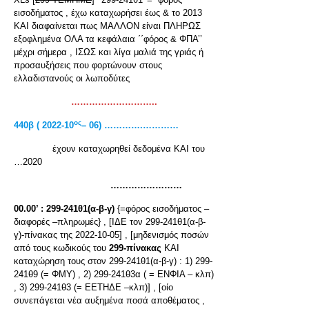
εισοδήματος , έχω καταχωρήσει έως & το 2013
ΚΑΙ διαφαίνεται πως ΜΑΛΛΟΝ είναι ΠΛΗΡΩΣ
εξοφλημένα ΟΛΑ τα κεφάλαια ΄΄φόρος & ΦΠΑ’’
μέχρι σήμερα , ΙΣΩΣ και λίγα μαλιά της γριάς ή
προσαυξήσεις που φορτώνουν στους
ελλαδιστανούς οι λωποδύτες
………………………..
ος
440β ( 2022-10
– 06) ………….…………
έχουν καταχωρηθεί δεδομένα ΚΑΙ του
…2020
……………………
00.00’ :
299-241θ1(α-β-γ)
{=φόρος εισοδήματος –
διαφορές –πληρωμές} , [ΙΔΕ τον 299-241θ1(α-β-
γ)-πίνακας της 2022-10-05] , [μηδενισμός ποσών
από τους κωδικούς του
299-πίνακας
ΚΑΙ
καταχώρηση τους στον 299-241θ1(α-β-γ) : 1) 299-
241θ9 (= ΦΜΥ) , 2) 299-241θ3α ( = ΕΝΦΙΑ – κλπ)
, 3) 299-241θ3 (= ΕΕΤΗΔΕ –κλπ)] , [οίο
συνεπάγεται νέα αυξημένα ποσά αποθέματος ,