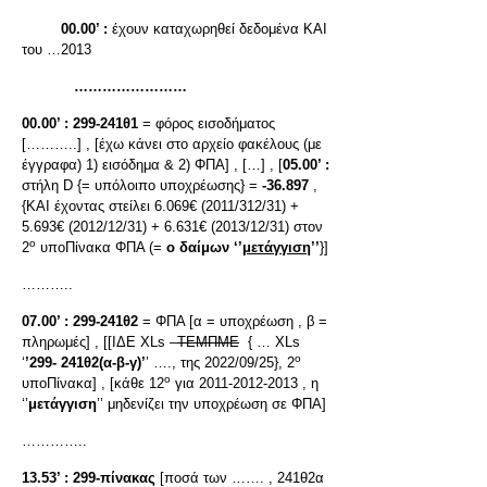
00.00’ :
έχουν καταχωρηθεί δεδομένα ΚΑΙ
του …2013
……………………
00.00’ :
299-241θ1
= φόρος εισοδήματος
[………..] , [έχω κάνει στο αρχείο φακέλους (με
έγγραφα) 1) εισόδημα & 2) ΦΠΑ] , […] , [
05.00’ :
στήλη D {= υπόλοιπο υποχρέωσης} =
-36.897
,
{ΚΑΙ έχοντας στείλει 6.069€ (2011/312/31) +
5.693€ (2012/12/31) + 6.631€ (2013/12/31) στον
ο
2
υποΠίνακα ΦΠΑ (=
ο δαίμων ‘’
μετάγγιση
’’
}]
………..
07.00’ :
299-241θ2
= ΦΠΑ [α = υποχρέωση , β =
πληρωμές] , [[ΙΔΕ XLs –
ΤΕΜΠΜΕ
{ … XLs
ο
‘
’299-
241θ2(α-β-γ)’
’ …., της 2022/09/25}, 2
ο
υποΠίνακα] , [κάθε 12
για 2011-2012-2013 , η
‘’
μετάγγιση
’’ μηδενίζει την υποχρέωση σε ΦΠΑ]
…………..
13.53’ :
299-πίνακας
[ποσά των ……. , 241θ2α