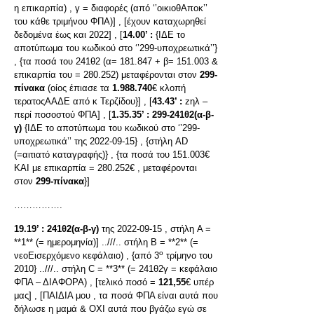
η επικαρπία) , γ = διαφορές (από ‘’οικιοθΑποκ’’
του κάθε τριμήνου ΦΠΑ)] , [έχουν καταχωρηθεί
δεδομένα έως και 2022] , [
14.00’ :
{ΙΔΕ το
αποτύπωμα του κωδικού στο ‘’299-υποχρεωτικά’’}
, {τα ποσά του 241θ2 (α= 181.847 + β= 151.003 &
επικαρπία του = 280.252) μεταφέρονται στον
299-
πίνακα
(οίος έπιασε τα
1.988.740
€ κλοπή
τερατοςΑΑΔΕ από κ Τερζίδου}] , [
43.43’ :
zηλ –
περί ποσοστού ΦΠΑ] , [
1.35.35’ :
299-241θ2(α-β-
γ)
{ΙΔΕ το αποτύπωμα του κωδικού στο ‘’299-
υποχρεωτικά’’ της 2022-09-15} , {στήλη AD
(=αιτιατό καταγραφής)} , {τα ποσά του 151.003€
ΚΑΙ με επικαρπία = 280.252€ , μεταφέρονται
στον
299-πίνακα
}]
…………….
19.19’ :
241θ2(α-β-γ)
της 2022-09-15 , στήλη A =
**1** (= ημερομηνία)] ..///.. στήλη B = **2** (=
ο
νεοΕισερχόμενο κεφάλαιο) , {από 3
τρίμηνο του
2010} ..///.. στήλη C = **3** (= 241θ2γ = κεφάλαιο
ΦΠΑ – ΔΙΑΦΟΡΑ) , [τελικό ποσό =
121,55
€ υπέρ
μας] , [ΠΑΙΔΙΑ μου , τα ποσά ΦΠΑ είναι αυτά που
δήλωσε η μαμά & ΟΧΙ αυτά που βγάζω εγώ σε