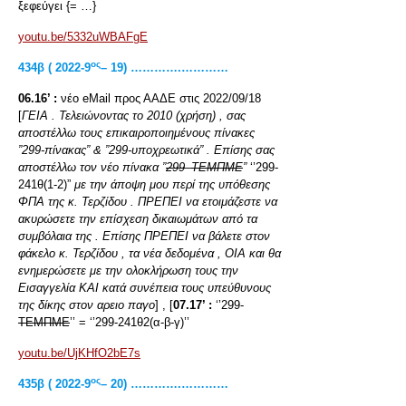
ξεφεύγει {= …}
youtu.be/5332uWBAFgE
ος
434β ( 2022-9
– 19) ………….…………
06.16’ :
νέο eMail προς ΑΑΔΕ στις 2022/09/18
[
ΓΕΙΑ . Τελειώνοντας το 2010 (χρήση) , σας
αποστέλλω τους επικαιροποιημένους πίνακες
”299-πίνακας” & ”299-υποχρεωτικά” . Επίσης σας
αποστέλλω τον νέο πίνακα ”
299
–
ΤΕΜΠΜΕ
”
‘’299-
241θ(1-2)”
με την άποψη μου περί της υπόθεσης
ΦΠΑ της κ. Τερζίδου . ΠΡΕΠΕΙ να ετοιμάζεστε να
ακυρώσετε την επίσχεση δικαιωμάτων από τα
συμβόλαια της . Επίσης ΠΡΕΠΕΙ να βάλετε στον
φάκελο κ. Τερζίδου , τα νέα δεδομένα , ΟΙΑ και θα
ενημερώσετε με την ολοκλήρωση τους την
Εισαγγελία ΚΑΙ κατά συνέπεια τους υπεύθυνους
της δίκης στον αρειο παγο
] , [
07.17’ :
‘’299-
ΤΕΜΠΜΕ
’’ = ‘’299-241θ2(α-β-γ)’’
youtu.be/UjKHfO2bE7s
ος
435
β
( 2022-9
– 20) ………….…………