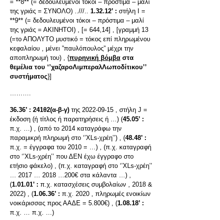
= **8** (= δεδουλευμένοι τόκοι – πρόστιμα – μαλί
της γριάς = ΣΥΝΟΛΟ) ..///..
1.32.12’ :
στήλη I =
**9** (= δεδουλευμένοι τόκοι – πρόστιμα – μαλί
της γριάς = ΑΚΙΝΗΤΟΙ) , [= 644,14] , [γραμμή 13
(=το ΑΠΟΛΥΤΟ μυστικό = τόκος επί πληρωμένου
κεφαλαίου , μένει ”παυλόπουλος” μέχρι την
αποπληρωμή του) , {
πυρηνική βόμβα
στα
θεμέλια του ‘’χαζαροΛιμπεραλΛωποδίτικου’’
συστήματος
}]
……….
36.36’ :
241θ2(α-β-γ)
της 2022-09-15 , στήλη J =
έκδοση (ή τίτλος ή παρατηρήσεις ή …) (
45.05’ :
π.χ. …) , (από το 2014 καταγράφω την
παραμικρή πληρωμή στο ‘’XLs-χρέη’’) , (
48.48’ :
π.χ. = έγγραφα του 2010 = …) , (π.χ. καταγραφή
στο ‘’XLs-χρέη’’ που ΔΕΝ έχω έγγραφο στο
ετήσιο φάκελο) , (π.χ. καταγραφή στο ‘’XLs-χρέη’’
… 2017 … 2018 …200€ στα κάλαντα …) ,
(
1.01.01’ :
π.χ. κατασχέσεις συμβολαίων , 2018 &
2022) , (
1.06.36’ :
π.χ. 2020 , πληρωμές ενοικίων
νοικάρισσας προς ΑΑΔΕ = 5.800€) , (
1.08.18’ :
π.χ. … π.χ. …)