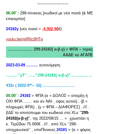
……………………
06.00’ :
299-πίνακας [κωδικοί με νέα ποσά {& ΜΕ
επικαρπία}
241θ2γ
{νέο ποσό =
-4.902,96
€}
youtu.be/reIRfic8HTg
………………. 299-241θ2( α-β-γ) = ΦΠΑ – τερας
ΑΑΔΕ vs
ΑΓΑΠΕ
2023-03-09 ………
αυτονόμηση
………‘’yT
’’ ……”299-241θ2( α-β-γ)”………..……
ος
432ε ( 2022-9
– 16) ………….…………
00.00’ :
241θ2
= ΦΠΑ (α = ΔΟΛΟΣ = ύπαρξη ή
ΟΧΙ ΦΠΑ ….… και αν ΝΑΙ , ύψος αυτού) , (β =
πληρωμές ΦΠΑ) , (γ = ΦΠΑ – ΔΙΑΦΟΡΕΣ) ..///..
{ΙΔΕ το αποτύπωμα του κωδικού στο XLs ‘
’299-
241θ2(α-β-γ)’
’, της 2022/09/15 … = χρωστάει η
κ. Τερζίδου 75.000€ ..///.. από XLs ‘’299-
υποχρεωτικά’’ , υποΠίνακας
241θ1
= (α = φόρος