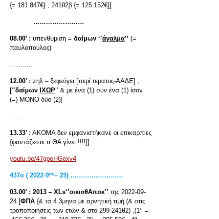
{= 181.847€} , 241θ2β {= 125.152€}]
……………………
08.00’ :
υπενθύμιση =
δαίμων ‘’
άγαλμα
’’
(=
παυλοπουλος)
………..
12.00’ :
zηλ – ξεφεύγει [περί τερατος-ΑΑΔΕ] ,
[‘
’δαίμων
ΙΧΩΡ
’’ & με ένα (1) συν ένα (1) ίσον
(=) ΜΟΝΟ δύο (2)]
……..
13.33’ :
ΑΚΟΜΑ δεν εμφανιστήκανε οι επικαρπίες
{φαντάζεστε τι ΘΑ γίνει !!!!}]
youtu.be/47gpoHGexv4
ος
437
ο
( 2022-9
– 25) ………….…………
03.00’ :
2013 –
XLs
‘’οικιοθΑποκ’’
της 2022-09-
24 [
ΦΠΑ
{& τα 4 3μηνα με αρνητική τιμή (& στις
ο
τροποποιήσεις των ετών & στο 299-241θ2) ,(1
=
ο
ο
ο