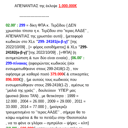
ΑΠΕΝΑΝΤΙΑΣ της έκλεψε
1.000.000€
……………………
02.00’ :
299
= δίκη ΦΠΑ κ. Τερζίδου { ΔΕΝ
χρωστάει τίποτα η κ. Τερζίδου στο ”τερας ΑΑΔΕ” ,
ΑΠΕΝΑΝΤΙΑΣ της χρωστάει αυτό} , {μεταφορά
κωδικών στο XLs ‘
’
299-
241θ1(α-β-γ)
’
’ [της
2022/10/09] , [= φόρος εισοδήματος] & XLs ‘
’299-
241θ2(α-β-γ)’
’[της 2022/10/09] , [=ΦΠΑ] (η
αντιμετώπιση & των δύο είναι ενιαία) , {
06.00’ :
299-πίνακας
(αφαιρώντας κωδικούς (οίοι
ενσωματωθήκανε στους 299-241θ(1-2) , τον
αφήσαμε με καθαρό ποσό
379.000
€ & επικαρπίες
896.000
€)} , {με αυτούς τους κωδικούς που
ενσωματώθηκαν στους 299-241θ(1-2) , αμέσως τα
‘’μαλιά της γριάς’’ , δουλεύουν ΥΠΕΡ μας
(φυσικά βάσει ΤΑΝ) , με θετικότητα : 1999 =
12.000 , 2004 = 26.000 , 2009 = 29.000 , 2011 =
33.000 , 2014 = 77.000 } , {μούγκριζε
τραυματισμένο το ‘’τερας ΑΑΔΕ’’ , σήμερα θα το
κόψω κομάτια & θα το πετάξω στην Θασοπούλα
, να το φάνε οι γλάροι – σμπρύλοι – ψήρες – κλπ}