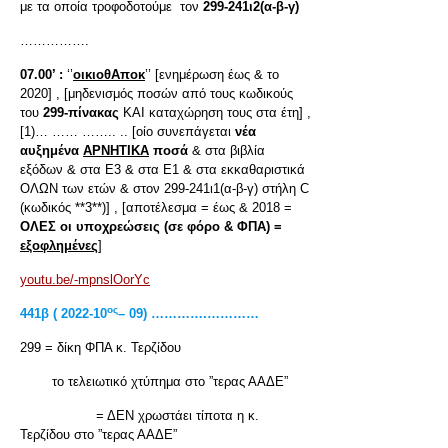
με τα οποία τροφοδοτούμε τον
299-241ι2(α-β-γ)
…………….
07.00’ :
‘’
οικιοθΑποκ
’’ [ενημέρωση έως & το
2020] , [μηδενισμός ποσών από τους κωδικούς
του
299-πίνακας
ΚΑΙ καταχώρηση τους στα έτη] ,
[1)… …… …….. .. [οίο συνεπάγεται
νέα
αυξημένα
ΑΡΝΗΤΙΚΑ
ποσά
& στα βιβλία
εξόδων & στα Ε3 & στα Ε1 & στα εκκαθαριστικά
ΟΛΩΝ των ετών & στον 299-241ι1(α-β-γ) στήλη C
(κωδικός **3**)] , [αποτέλεσμα = έως & 2018 =
ΟΛΕΣ οι υποχρεώσεις (σε φόρο & ΦΠΑ) =
εξοφλημένες
]
youtu.be/-mpnslOorYc
ος
441
β
( 2022-10
– 09) ………….…………
299 = δίκη ΦΠΑ κ. Τερζίδου
το τελειωτικό χτύπημα στο ”τερας ΑΑΔΕ”
= ΔΕΝ χρωστάει τίποτα η κ.
Τερζίδου στο ”τερας ΑΑΔΕ”