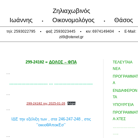
Ζηλιαχωβινός
Ιωάννης
Οικονομολόγος
Θάσος
•
•
τηλ: 2593022795
•
φαξ: 2593023445
•
κιν: 6974149404
•
E-Mail:
zil9@otenet.gr
299-241θ2 =
ΔΟΛΟΣ – ΦΠΑ
ΤΕΛΕΥΤΑΙΑ
ΝΕΑ
…
ΠΡΟΓΡΑΜΜΑΤ
……………………..… … ………………………..
Α
ΕΝΔΙΑΦΕΡΟΝ
…
ΤΑ
299-241θ2 της 2025-01-26
Λήψη
ΥΠΟΥΡΓΕΙΑ
…
ΠΡΟΓΡΑΜΜΑΤ
ΙΔΕ την εξέλιξη των , στα 246-247-248 , στις
Α-ΧΤΕΣ
‘’οικιοθΑποκΕσ’’
………………
…..
…