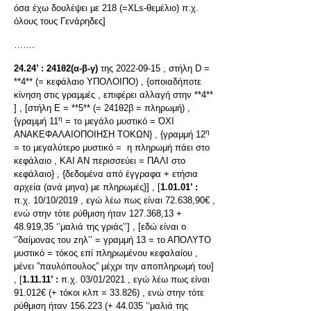
όσα έχω δουλέψει με 218 (=XLs-θεμέλιο) π.χ.
όλους τους Γενάρηδες]
…….
24.24’ :
241θ2(α-β-γ)
της 2022-09-15 , στήλη D =
**4** (= κεφάλαιο ΥΠΟΛΟΙΠΟ) , {οποιαδήποτε
κίνηση στις γραμμές , επιφέρει αλλαγή στην **4**
] , [στήλη E = **5** (= 241θ2β = πληρωμή) ,
η
{γραμμή 11
= το μεγάλο μυστικό = ΌΧΙ
η
ΑΝΑΚΕΦΑΛΑΙΟΠΟΙΗΣΗ ΤΟΚΩΝ} , {γραμμή 12
= το μεγαλύτερο μυστικό = η πληρωμή πάει στο
κεφάλαιο , ΚΑΙ ΑΝ περισσεύει = ΠΑΛΙ στο
κεφάλαιο} , {δεδομένα από έγγραφα + ετήσια
αρχεία (ανά μηνα) με πληρωμές}] , [
1.01.01’ :
π.χ. 10/10/2019 , εγώ λέω πως είναι 72.638,90€ ,
ενώ στην τότε ρύθμιση ήταν 127.368,13 +
48.919,35 ‘’μαλιά της γριάς’’] , [εδώ είναι ο
‘’δαίμονας του zηλ’’ = γραμμή 13 = το ΑΠΟΛΥΤΟ
μυστικό = τόκος επί πληρωμένου κεφαλαίου ,
μένει ”παυλόπουλος” μέχρι την αποπληρωμή του]
, [
1.11.11’ :
π.χ. 03/01/2021 , εγώ λέω πως είναι
91.012€ (+ τόκοι κλπ = 33.826) , ενώ στην τότε
ρύθμιση ήταν 156.223 (+ 44.035 ‘’μαλιά της