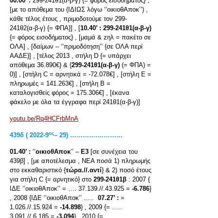
00.00’ :
299-241θ1(α-β-γ) {= φόρος εισοδήματος} ,
[με το απόθεμα του (ΙΔΙΩΣ λόγω ‘’οικιοθΑποκ’’) ,
κάθε τέλος έτους , πριμοδοτούμε τον 299-
241θ2(α-β-γ) {= ΦΠΑ}] , [
10.40’ :
299-241θ1(α-β-γ)
{= φόρος εισοδήματος} , [μαμά & zηλ = πακέτο σε
ΟΛΑ] , [δαίμων – ‘’πριμοδότηση’’ {σε ΟΛΑ περί
ΑΑΔΕ}] , [τέλος 2013 , στήλη D {= υπάρχει
απόθεμα 36.890€} & {
299-241θ1(α-β-γ)
(= ΦΠΑ) =
0)] , [στήλη C = αρνητικά = -72.078€] , [στήλη Ε =
πληρωμές = 141.263€] , [στήλη Β =
καταλογισθείς φόρος = 175.306€] , [έκανα
φάκελο με όλα τα έγγραφα περί 241θ1(α-β-γ)]
youtu.be/Rq4HCFrbMnA
ος
439δ ( 2022-9
– 29) ………….…………
01.40’ :
‘’
οικιοθΑποκ
’’ –
Ε3
[σε συνέχεια του
439β] , [με αποτέλεσμα , ΝΕΑ ποσά 1) πληρωμής
στο εκκαθαριστικό {
τώρα.//.αντί
} & 2) ποσό έτους
για στήλη C {= αρνητικό} στο
299-241θ1β
: 2007 {
ΙΔΕ ‘’οικιοθΑποκ’’ = …. 37.139.//.43.925 =
-6.786
}
, 2008 {ΙΔΕ ‘’οικιοθΑποκ’’ …..
07.27’ :
=
1.026.//.15.924 =
-14.898
} , 2009 {= …..
3.091.//.6.185 =
-3.094
} , 2010 {= ….