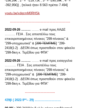
-156,26€ , 2
= -219,72€ , 3
= -295,59€ , 4
=
-392,95€)} , {τελικά ήταν 8.563 πρέπει 7.494]
youtu.be/xdqzmM0RHSk
………………………..………………………..
2022-09-26 ………
……. e mail προς ΑΑΔΕ
………. ΓΕΙΑ . Σας αποστέλλω τους
επικαιροποιημένους πίνακες ”299-πίνακας” &
”299-υποχρεωτικά” & [
299-ΤΕΜΠΜΕ
] ‘’299-
241θ(1-2) . ΔΕΟΝ όπως προστεθούν στον φάκελο
”299-δίκη κ. Τερζίδου για ΦΠΑ”
2022-09-26 ………
……. e mail προς εισαγγελια
……….. ΓΕΙΑ . Σας αποστέλλω τους
επικαιροποιημένους πίνακες ”299-πίνακας” &
”299-υποχρεωτικά” & [
299-ΤΕΜΠΜΕ
] ‘’299-
241θ(1-2) . ΔΕΟΝ όπως προστεθούν στον φάκελο
”299-δίκη κ. Τερζίδου για ΦΠΑ”
………………………..
ος
439β ( 2022-9
– 29) ………….…………