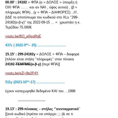
00.00’ :
241θ2
= ΦΠΑ (α = ΔΟΛΟΣ = ύπαρξη ή
ΟΧΙ ΦΠΑ ….… και αν ΝΑΙ , ύψος αυτού) , (β =
πληρωμές ΦΠΑ) , (γ = ΦΠΑ – ΔΙΑΦΟΡΕΣ) ..///..
{ΙΔΕ το αποτύπωμα του κωδικού στο XLs ‘’299-
241θ2(α-β-γ)’’ της 2022-09-15 … = χρωστάει η κ.
Τερζίδου 75.000€
youtu.be/BO_e0jsqRgE
ος
437
ε
( 2022-9
– 25) ………….…………
15.15’ :
299-241θ2γ
= ΔΟΛΟΣ = ΦΠΑ – διαφορά
[πλέον είναι στήλη ‘’πληρωμές’’ στον πίνακα
241θ2-
ΤΕΜΠΜΕ
(α-β-γ)
{περί ΦΠΑ}]
youtu.be/eZI-j9p2P4Y
ος
511
γ
(2023-10
-17) ………….…………
έχουν καταχωρηθεί δεδομένα ΚΑΙ του …1998
……………………
19.13’ :
299-πίνακας
–
στήλες ‘’συνταγματικό
’’
[[ανά κωδικό {πρέπει να υπάρχει ;;; (& σε τι