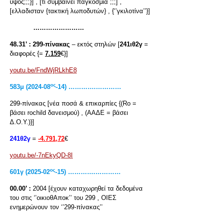
ύψος;;;}] , [τι συμβαίνει παγκόσμια ;;;] ,
[ελλαδισταν {τακτική λωποδυτών} , {‘’γκιλοτίνα’’}]
……………………
48.31’ :
299-πίνακας
– εκτός στηλών [
241ιθ2γ
=
διαφορές {=
7.159
€}]
youtu.be/FndWjRLkhE8
ος
583
μ
(2024-08
-14) ………….…………
299-πίνακας [νέα ποσά & επικαρπίες {(Rο =
βάσει rochild δανεισμού) , (ΑΑΔΕ = βάσει
Δ.Ο.Υ.)}]
241θ2γ
=
-4.791,72
€
youtu.be/-7nEkyQD-8I
ος
601
γ
(2025-02
-15) ………….…………
00.00’ :
2004 [έχουν καταχωρηθεί τα δεδομένα
του στις ‘’οικιοθΑποκ’’ του 299 , ΟΙΕΣ
ενημερώνουν τον ‘’299-πίνακας’’