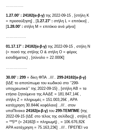
…………..
1.27.00’ :
241θ2(α-β-γ)
της 2022-09-15 , [στήλη K
= προσαύξηση] , [
1.27.27’ :
στήλη L = επιτόκιο] ,
[
1.28.00’ :
στήλη M = επιτόκιο ανά μήνα]
…………….
01.17.17’ :
241θ2(α-β-γ)
της 2022-09-15 , στήλη N
(= ποσό της στήλης Ο & στήλη O = φόρος
εισοδήματος) , [σύνολο = 22.000€]
……………..
30.00’ :
299
= δίκη ΦΠΑ ..///..
299-241θ2(α-β-γ)
{ΙΔΕ το αποτύπωμα του κωδικού στο ‘’299-
υποχρεωτικά’’ της 2022-09-15} , [στήλη ΑΒ = τα
ετήσια ζητούμενα της ΑΑΔΕ = 181.847,14€ ,
στήλη Ζ = πληρωμές = 151.003,26€ , ΑΡΑ
κατάχρηση 30.844€ κεφάλαιο] ..///.. στον
υποΠίνακα
241θ2(α-β-γ)
του
299-ΤΕΜΠΜΕ
{της
2022-09-15 (ΙΔΕ στο τέλος της σελίδας)} , στήλη E
= **5** (= 241θ2β = πληρωμή) , = 106.676,82€
ΑΡΑ κατάχρηση = 75.163,23€] ..///.. ΠΡΕΠΕΙ να