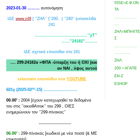
555Ε=Ε.Φ.ΟΝ
2023-01-30 ………
αυτονόμηση
ΤΑ
………………
ΙΔΕ
www.zil8
[ ‘’ΖΗΛ’’ {‘’200.. ( ‘’240’’ (υποσελίδα
….
241
ΖΗΛ=ΜΠΗΧΤΕ
…………………………………‘’yT
’’
Σ
……”241θ2”………
………………
ΙΔΕ σχετικά επεισόδια στο 241
………….
ΖΗΛ
…. 299-241θ2α =ΦΠΑ -ύπαρξη του ή ΟΧΙ (και
αν ΝΑΙ , ύψος αυτού
200 = ΑΓΑΠΕ
ΕΝ-Ζ
τελευταίο επεισόδιο στο
YOUTUBE
ESHOP
ος
601
γ
(2025-02
-15) ………….…………
00.00’ :
2004 [έχουν καταχωρηθεί τα δεδομένα
του στις ‘’οικιοθΑποκ’’ του 299 , ΟΙΕΣ
ενημερώνουν τον ‘’299-πίνακας’’
……………………
06.00’ :
299-πίνακας [κωδικοί με νέα ποσά {& ΜΕ
επικαρπία}