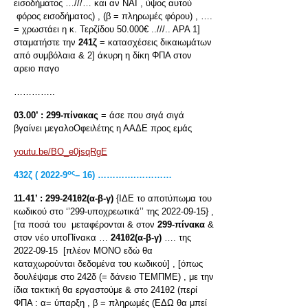
εισοδήματος …///… και αν ΝΑΙ , ύψος αυτού
φόρος εισοδήματος) , (β = πληρωμές φόρου) , ….
= χρωστάει η κ. Τερζίδου 50.000€ ..///.. ΑΡΑ 1]
σταματήστε την
241ζ
= κατασχέσεις δικαιωμάτων
από συμβόλαια & 2] άκυρη η δίκη ΦΠΑ στον
αρειο παγο
…………..
03.00’ :
299-πίνακας
= άσε που σιγά σιγά
βγαίνει μεγαλοΟφειλέτης η ΑΑΔΕ προς εμάς
youtu.be/BO_e0jsqRgE
ος
432
ζ
( 2022-9
– 16) ………….…………
11.41’ :
299-241θ2(α-β-γ)
{ΙΔΕ το αποτύπωμα του
κωδικού στο ‘’299-υποχρεωτικά’’ της 2022-09-15} ,
[τα ποσά του μεταφέρονται & στον
299-πίνακα
&
στον νέο υποΠίνακα …
241θ2(α-β-γ)
…. της
2022-09-15 [πλέον ΜΟΝΟ εδώ θα
καταχωρούνται δεδομένα του κωδικού] , [όπως
δουλέψαμε στο 242δ (= δάνειο ΤΕΜΠΜΕ) , με την
ίδια τακτική θα εργαστούμε & στο 241θ2 (περί
ΦΠΑ : α= ύπαρξη , β = πληρωμές (ΕΔΩ θα μπεί