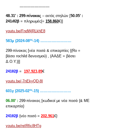
……………………
48.31’ :
299-πίνακας
– εκτός στηλών [
50.05’ :
241ιθ2β
= πληρωμές{=
158.860
€}]
youtu.be/FndWjRLkhE8
ος
583
μ
(2024-08
-14) ………….…………
299-πίνακας [νέα ποσά & επικαρπίες {(Rο =
βάσει rochild δανεισμού) , (ΑΑΔΕ = βάσει
Δ.Ο.Υ.)}]
241θ2β
=
197.923,89
€
youtu.be/-7nEkyQD-8I
ος
601
γ
(2025-02
-15) ………….…………
06.00’ :
299-πίνακας [κωδικοί με νέα ποσά {& ΜΕ
επικαρπία}
241θ2β
{νέο ποσό =
202.961
€}
youtu.be/reIRfic8HTg