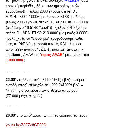
το ‘’μαλί της γριάς & δίνει συνεχώς
ΑΥΞΗΣΗ
(ανά
χρονική περίοδο , βάσει των ημερολογιακών
εγγραφών)} , {τέλος 2000 έχουμε στήλη D ,
ΑΡΝΗΤΙΚΟ 17.000€ (με 2μηνο 3.513€ ‘’μαλί’’)} ,
{τέλος 2006 έχουμε στήλη D , ΑΡΝΗΤΙΚΟ 77.000€
(με 12μηνο 16.514€ ‘’μαλί’’)} , {τέλος 2010 έχουμε
στήλη D , ΑΡΝΗΤΙΚΟ 210.000€ (με μηνός 3.000€
‘’μαλί’’)} , {από ‘’εισόδημα’’ τροφοδοτούμε κάθε
έτος το ‘’ΦΠΑ’’} , {προσθέτοντας ΚΑΙ τα ποσά
από ‘’299-πίνακας’’ , ΔΕΝ χρωστάει τίποτα η κ.
Τερζίδου , ΑΛΛΑ το ‘
’
τερας ΑΑΔΕ
’’ μας χρωστάει
1.000.000
€
}
………………
23.00’ :
στέλνω από ‘’299-241θ1(α-β-γ) = φόρος
εισοδήματος’’ συνεχώς σε ‘’299-241θ2(α-β-γ) =
ΦΠΑ’’ , για να είναι πάντα θετικό υπέρ μας
(77.000 μέχρι στιγμής)
……………
28.00’ :
το απόλαυσα ……… το ξέσκισα το τερας
youtu.be/Z8FZe8GP33Q