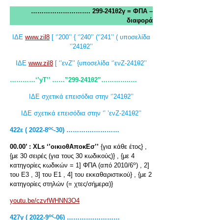
………………………. 299-241θ2γ = ΦΠΑ –
διαφορά
ΙΔΕ
www.zil8
[ ‘’200’’ { ‘’240’’ (‘’241’’ ( υποσελίδα
‘’241θ2’’
ΙΔΕ
www.zil8
[ ‘’ενΖ’’ {υποσελίδα ‘’ενΖ-241θ2’’
…………‘’yT’’ ……”299-241θ2”…………..…
ΙΔΕ σχετικά επεισόδια στην ‘’241θ2’’
ΙΔΕ σχετικά επεισόδια στην ‘’ ’ενΖ-241θ2’’
ος
422ε ( 2022-8
-30) ………….…………
00.00’ :
XLs
‘’οικιοθΑποκΕσ’’
{για κάθε έτος} ,
{με 30 σειρές (για τους 30 κωδικούς)} , {με 4
ο
κατηγορίες κωδικών = 1] ΦΠΑ (από 2010/6
) , 2]
του Ε3 , 3] του Ε1 , 4] του εκκαθαριστικού} , {με 2
κατηγορίες στηλών (= χτες/σήμερα)}
youtu.be/czvfWHNN3O4
ος
427γ ( 2022-9
-06) ………….…………