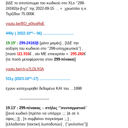
{ΙΔΕ το αποτύπωμα του κωδικού στο XLs ‘’299-
241θ2(α-β-γ)’’ της 2022-09-15 … = χρωστάει η κ.
Τερζίδου 75.000€
youtu.be/BO_e0jsqRgE
ος
440
γ
( 2022-10
– 06) ………….…………
19.19’ :
299-241θ2β
[μόνο μαμάς] , [ΙΔΕ την
αύξηση του κωδικού στο ‘’299-υποχρεωτικά’’] ,
[ποσό
111.916
€ , οίο ΜΕ επικαρπία =
295.282
€
{τα ποσά μεταφέρονται στον
299-πίνακα
}]
youtu.be/ch-o7LDLX0A
ος
511
γ
(2023-10
-17) ………….…………
έχουν καταχωρηθεί δεδομένα ΚΑΙ του …1998
……………………
19.13’ :
299-πίνακας
–
στήλες ‘’συνταγματικό
’’
[[ανά κωδικό {πρέπει να υπάρχει ;;; (& σε τι
ύψος;;;}] , [τι συμβαίνει παγκόσμια ;;;] ,
[ελλαδισταν {τακτική λωποδυτών} , {‘’γκιλοτίνα’’}]