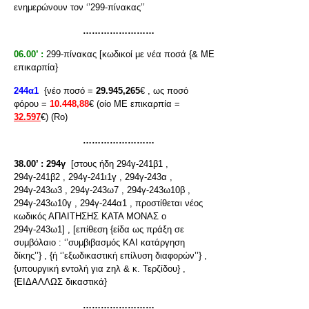
ενημερώνουν τον ‘’299-πίνακας’’
……………………
06.00’ :
299-πίνακας [κωδικοί με νέα ποσά {& ΜΕ
επικαρπία}
244α1
{νέο ποσό =
29.945,265
€ , ως ποσό
φόρου =
10.448,88
€ (οίο ΜΕ επικαρπία =
32.597
€) (Rο)
……………………
38.00’ :
294γ
[στους ήδη 294γ-241β1 ,
294γ-241β2 , 294γ-241ι1γ , 294γ-243α ,
294γ-243ω3 , 294γ-243ω7 , 294γ-243ω10β ,
294γ-243ω10γ , 294γ-244α1 , προστίθεται νέος
κωδικός ΑΠΑΙΤΗΣΗΣ ΚΑΤΑ ΜΟΝΑΣ ο
294γ-243ω1] , [επίθεση {είδα ως πράξη σε
συμβόλαιο : ‘’συμβιβασμός ΚΑΙ κατάργηση
δίκης’’} , {ή ‘’εξωδικαστική επίλυση διαφορών’’} ,
{υπουργική εντολή για zηλ & κ. Τερζίδου} ,
{ΕΙΔΑΛΛΩΣ δικαστικά}
……………………