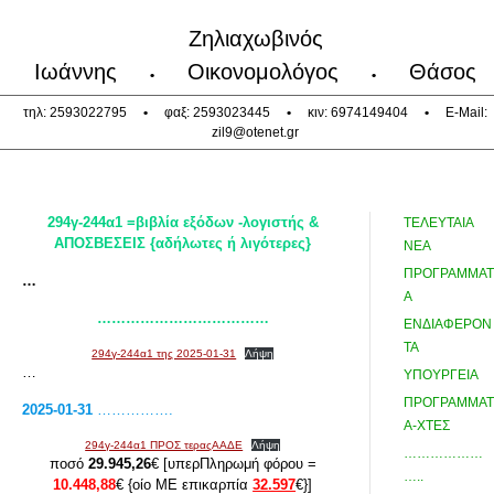
Ζηλιαχωβινός
Ιωάννης
Οικονομολόγος
Θάσος
•
•
τηλ: 2593022795
•
φαξ: 2593023445
•
κιν: 6974149404
•
E-Mail:
zil9@otenet.gr
294γ-244α1 =βιβλία εξόδων -λογιστής &
ΤΕΛΕΥΤΑΙΑ
ΑΠΟΣΒΕΣΕΙΣ {αδήλωτες ή λιγότερες}
ΝΕΑ
ΠΡΟΓΡΑΜΜΑΤ
…
Α
………………………………
ΕΝΔΙΑΦΕΡΟΝ
ΤΑ
294γ-244α1 της 2025-01-31
Λήψη
…
ΥΠΟΥΡΓΕΙΑ
ΠΡΟΓΡΑΜΜΑΤ
2025-01-31
…………….
Α-ΧΤΕΣ
294γ-244α1 ΠΡΟΣ τεραςΑΑΔΕ
Λήψη
………………
ποσό
29.945,26
€ [υπερΠληρωμή φόρου =
…..
10.448,88
€ {οίο ΜΕ επικαρπία
32.597
€}]