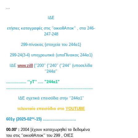
…
ΙΔΕ
ετήσιες καταγραφές στις ‘’οικιοθΑποκ’’ , στα 246-
247-248
299-πίνακας {στοιχεία του 244α1}
299-24(3-4) υποχρεωτικά (υποΠίνακας 244α1}
ΙΔΕ
www.zil8
[‘’200’’ {‘’240’’ (‘’244’’ (υποσελίδα
‘’244α’’
…………… ‘’yT
’’ .… ”244α1”
………………………………………………………..
ΙΔΕ σχετικά επεισόδια στην ‘’244α1’’
τελευταίο επεισόδιο στο
YOUTUBE
ος
601γ (2025-02
-15) ………….…………
00.00’ :
2004 [έχουν καταχωρηθεί τα δεδομένα
του στις ‘’οικιοθΑποκ’’ του 299 , ΟΙΕΣ