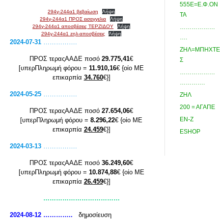
555Ε=Ε.Φ.ΟΝ
294γ-244α1 βεβαίωση
Λήψη
ΤΑ
294γ-244α1 ΠΡΟΣ εισαγγελια
Λήψη
294γ-244α1 αποσβέσεις ΤΕΡΖΙΔΟΥ
Λήψη
………………
294γ-244α1 zηλ-αποσβέσεις
Λήψη
….
2024-07-31
…………….
ΖΗΛ=ΜΠΗΧΤΕ
ΠΡΟΣ τεραςΑΑΔΕ ποσό
29.775,41
€
Σ
[υπερΠληρωμή φόρου =
11.910,16
€ {οίο ΜΕ
………………
επικαρπία
34.760
€}]
………….
2024-05-25
…………….
ΖΗΛ
200 = ΑΓΑΠΕ
ΠΡΟΣ τεραςΑΑΔΕ ποσό
27.654,06
€
ΕΝ-Ζ
[υπερΠληρωμή φόρου =
8.296,22
€ {οίο ΜΕ
επικαρπία
24.459
€}]
ESHOP
2024-03-13
…………….
ΠΡΟΣ τεραςΑΑΔΕ ποσό
36.249,60
€
[υπερΠληρωμή φόρου =
10.874,88
€ {οίο ΜΕ
επικαρπία
26.459
€}]
………………………………
2024-08-12 …………..
δημοσίευση