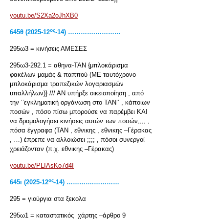
youtu.be/S2Xa2oJhXB0
ος
645
θ
(2025-12
-14) ………….…………
295ω3 = κινήσεις ΑΜΕΣΕΣ
295ω3-292.1 = αθηνα-ΤΑΝ {μπλοκάρισμα
φακέλων μαμάς & παππού (ΜΕ ταυτόχρονο
μπλοκάρισμα τραπεζικών λογαριασμών
υπαλλήλων)} /// ΑΝ υπήρξε οικειοποίηση , από
την ‘’εγκληματική οργάνωση στο ΤΑΝ’’ , κάποιων
ποσών , πόσο πίσω μπορούσε να παρέμβει ΚΑΙ
να δρομολογήσει κινήσεις αυτών των ποσών;;;; ,
πόσα έγγραφα (ΤΑΝ , εθνικης , εθνικης –Γέρακας
, …) έπρεπε να αλλοιώσει ;;;; , πόσοι συνεργοί
χρειάζονταν (π.χ. εθνικης –Γέρακας)
youtu.be/PLIAsKo7d4I
ος
645
ι
(2025-12
-14) ………….…………
295 = γιούργια στα ξεκολα
295ω1 = καταστατικός χάρτης –άρθρο 9