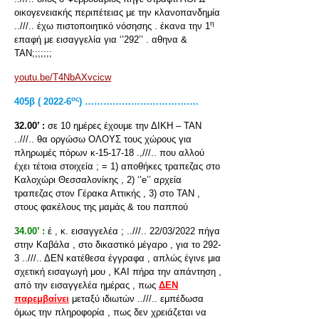
οικογενειακής περιπέτειας με την κλανοπανδημία
η
..///.. έχω πιστοποιητικό νόσησης . έκανα την 1
επαφή με εισαγγελία για ‘’292’’ . αθηνα &
ΤΑΝ;;;;;;;
youtu.be/T4NbAXvcicw
ος
405β ( 2022-6
) ……………………………….
32.00’ :
σε 10 ημέρες έχουμε την ΔΙΚΗ – ΤΑΝ
..///.. θα οργώσω ΟΛΟΥΣ τους χώρους για
πληρωμές πόρων κ-15-17-18 .,///.. που αλλού
έχει τέτοια στοιχεία ; = 1) αποθήκες τραπεζας στο
Καλοχώρι Θεσσαλονίκης , 2) ‘’e’’ αρχεία
τραπεζας στον Γέρακα Αττικής , 3) στο ΤΑΝ ,
στους φακέλους της μαμάς & του παππού
34.00’ :
έ , κ. εισαγγελέα ; ..///.. 22/03/2022 πήγα
στην Καβάλα , στο δικαστικό μέγαρο , για το 292-
3 ..///.. ΔΕΝ κατέθεσα έγγραφα , απλώς έγινε μια
σχετική εισαγωγή μου , ΚΑΙ πήρα την απάντηση ,
από την εισαγγελέα ημέρας , πως
ΔΕΝ
παρεμβαίνει
μεταξύ ιδιωτών ..///.. εμπέδωσα
όμως την πληροφορία , πως δεν χρειάζεται να