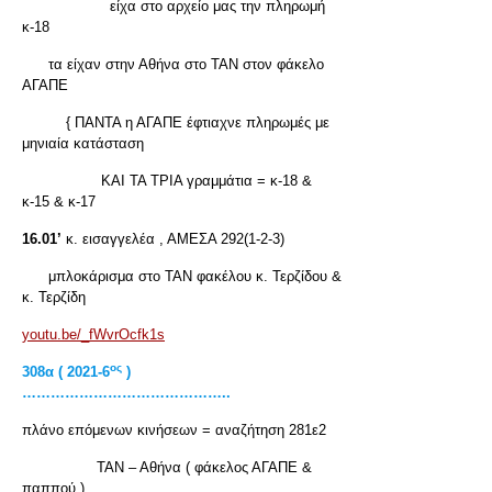
είχα στο αρχείο μας την πληρωμή
κ-18
τα είχαν στην Αθήνα στο ΤΑΝ στον φάκελο
ΑΓΑΠΕ
{ ΠΑΝΤΑ η ΑΓΑΠΕ έφτιαχνε πληρωμές με
μηνιαία κατάσταση
ΚΑΙ ΤΑ ΤΡΙΑ γραμμάτια = κ-18 &
κ-15 & κ-17
16.01’
κ. εισαγγελέα , ΑΜΕΣΑ 292(1-2-3)
μπλοκάρισμα στο ΤΑΝ φακέλου κ. Τερζίδου &
κ. Τερζίδη
youtu.be/_fWvrOcfk1s
ος
308
α
( 2021-6
)
……………………………………..
πλάνο επόμενων κινήσεων = αναζήτηση 281ε2
ΤΑΝ – Αθήνα ( φάκελος ΑΓΑΠΕ &
παππού )