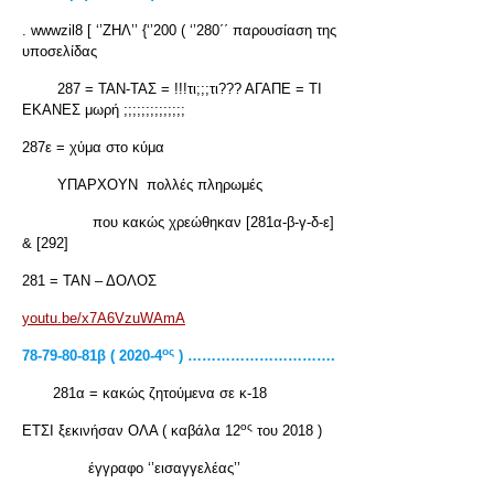
. wwwzil8 [ ‘’ΖΗΛ’’ {‘’200 ( ‘’280΄΄ παρουσίαση της
υποσελίδας
287 = ΤΑΝ-ΤΑΣ = !!!τι;;;τι??? ΑΓΑΠΕ = ΤΙ
ΕΚΑΝΕΣ μωρή ;;;;;;;;;;;;;;
287ε = χύμα στο κύμα
ΥΠΑΡΧΟΥΝ πολλές πληρωμές
που κακώς χρεώθηκαν [281α-β-γ-δ-ε]
& [292]
281 = ΤΑΝ – ΔΟΛΟΣ
youtu.be/x7A6VzuWAmA
ος
78-79-80-81β ( 2020-4
) ………………………….
281α = κακώς ζητούμενα σε κ-18
ος
ΕΤΣΙ ξεκινήσαν ΟΛΑ ( καβάλα 12
του 2018 )
έγγραφο ‘’εισαγγελέας’’