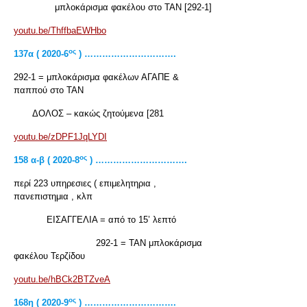
μπλοκάρισμα φακέλου στο ΤΑΝ [292-1]
youtu.be/ThffbaEWHbo
ος
137
α ( 2020-6
) ………………………….
292-1 = μπλοκάρισμα φακέλων ΑΓΑΠΕ &
παππού στο ΤΑΝ
ΔΟΛΟΣ – κακώς ζητούμενα [281
youtu.be/zDPF1JqLYDI
ος
158 α-β ( 2020-8
) ………………………….
περί 223 υπηρεσιες ( επιμελητηρια ,
πανεπιστημια , κλπ
ΕΙΣΑΓΓΕΛΙΑ = από το 15’ λεπτό
292-1 = ΤΑΝ μπλοκάρισμα
φακέλου Τερζίδου
youtu.be/hBCk2BTZveA
ος
168
η ( 2020-9
) ………………………….