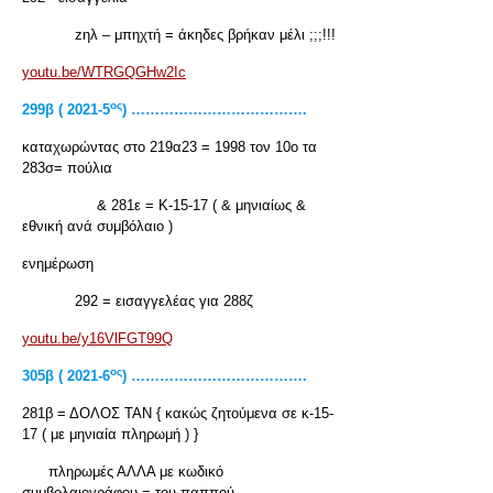
zηλ – μπηχτή = άκηδες βρήκαν μέλι ;;;!!!
youtu.be/WTRGQGHw2Ic
ος
299β ( 2021-5
) ……………………………….
καταχωρώντας στο 219α23 = 1998 τον 10ο τα
283σ= πούλια
& 281ε = Κ-15-17 ( & μηνιαίως &
εθνική ανά συμβόλαιο )
ενημέρωση
292 = εισαγγελέας για 288ζ
youtu.be/y16VlFGT99Q
ος
305β ( 2021-6
) ……………………………….
281β = ΔΟΛΟΣ ΤΑΝ { κακώς ζητούμενα σε κ-15-
17 ( με μηνιαία πληρωμή ) }
πληρωμές ΑΛΛΑ με κωδικό
συμβολαιογράφου = του παππού