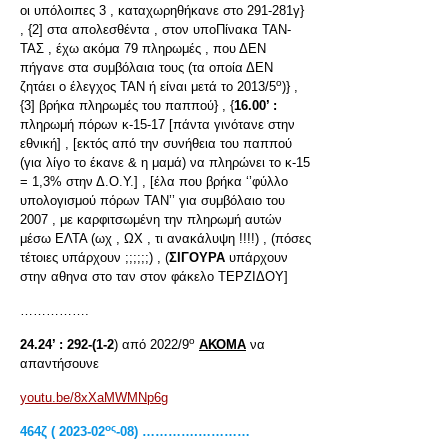
οι υπόλοιπες 3 , καταχωρηθήκανε στο 291-281γ}
, {2] στα απολεσθέντα , στον υποΠίνακα ΤΑΝ-
ΤΑΣ , έχω ακόμα 79 πληρωμές , που ΔΕΝ
πήγανε στα συμβόλαια τους (τα οποία ΔΕΝ
ο
ζητάει ο έλεγχος ΤΑΝ ή είναι μετά το 2013/5
)} ,
{3] βρήκα πληρωμές του παππού} , {
16.00’ :
πληρωμή πόρων κ-15-17 [πάντα γινότανε στην
εθνική] , [εκτός από την συνήθεια του παππού
(για λίγο το έκανε & η μαμά) να πληρώνει το κ-15
= 1,3% στην Δ.Ο.Υ.] , [έλα που βρήκα ‘’φύλλο
υπολογισμού πόρων ΤΑΝ’’ για συμβόλαιο του
2007 , με καρφιτσωμένη την πληρωμή αυτών
μέσω ΕΛΤΑ (ωχ , ΩΧ , τι ανακάλυψη !!!!) , (πόσες
τέτοιες υπάρχουν ;;;;;;) , (
ΣΙΓΟΥΡΑ
υπάρχουν
στην αθηνα στο ταν στον φάκελο ΤΕΡΖΙΔΟΥ]
…………….
ο
24.24’ :
292-(1-2
) από 2022/9
ΑΚΟΜΑ
να
απαντήσουνε
youtu.be/8xXaMWMNp6g
ος
464ζ ( 2023-02
-08) ………….…………