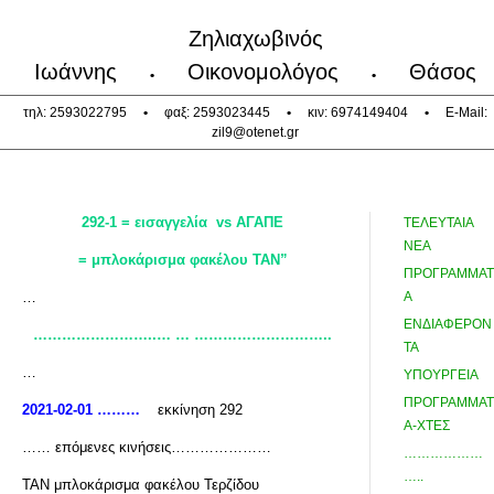
Ζηλιαχωβινός
Ιωάννης
Οικονομολόγος
Θάσος
•
•
τηλ: 2593022795
•
φαξ: 2593023445
•
κιν: 6974149404
•
E-Mail:
zil9@otenet.gr
292-1 = εισαγγελία vs
ΑΓΑΠΕ
ΤΕΛΕΥΤΑΙΑ
ΝΕΑ
= μπλοκάρισμα φακέλου ΤΑΝ”
ΠΡΟΓΡΑΜΜΑΤ
…
Α
ΕΝΔΙΑΦΕΡΟΝ
……………………..… … ………………………..
ΤΑ
…
ΥΠΟΥΡΓΕΙΑ
ΠΡΟΓΡΑΜΜΑΤ
2021-02-01 ………
εκκίνηση 292
Α-ΧΤΕΣ
…… επόμενες κινήσεις…………………
………………
…..
ΤΑΝ μπλοκάρισμα φακέλου Τερζίδου