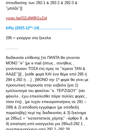
σπουδαιότης των 292-1 & 292-2 & 292-3 &
‘’μπάζα’’}]
youtu.be/DZu9WBGsZqI
ος
645γ (2025-12
-14) ………….…………
295 = γιούργια στα ξεκολα
……….
διαδικασία επίθεσης [τα ΠΑΝΤΑ θα γίνονται
ΜΟΝΟ ‘’e’’ {με e mail (όπως , συνήθως ,
γινόντουσαν ΤΟΣΑ έτη προς τα ‘’τερατα ΤΑΝ &
ΑΑΔΕ’’)}] , [κάθε φορά ΚΑΙ ένα θέμα από 295 ή
η
294 ή 292 ή …] , [ΜΟΝΟ την 1
φορά θα γίνει με
προσωπική παρουσία στην καβαλα {για 1)
εμπλουτισμό του φακέλου ‘’κ. ΤΕΡΖΙΔΟΥ’’ (οίο
φάκελο , έχω επικαλεσθεί πάρα πολλές φορές ,
τόσα έτη) , (με τυχόν επικαιροποιήσεις σε 291 –
299) & 2) απόδοση εγγράφων (με απόδειξη
παραλαβής) περί της διαδικασίας & 3) ξεκίνημα
με 295ω1 = ‘’καταστατικός χάρτης’’ –άρθρο 9 , &
4) απαίτηση από εισαγγελία για 295ω3-292.1 ,
συνεπικουρούμενο από 292.2 -292.3}]