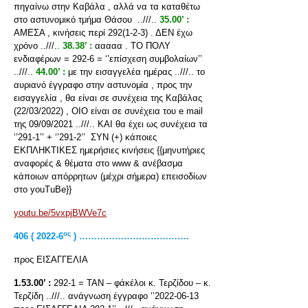
πηγαίνω στην Καβάλα , αλλά να τα καταθέτω
στο αστυνομικό τμήμα Θάσου ..///..
35.00’ :
ΑΜΕΣΑ , κινήσεις περί 292(1-2-3) . ΔΕΝ έχω
χρόνο ..///.
.
38.38’ :
ααααα . ΤΟ ΠΟΛΥ
ενδιαφέρων = 292-6 = ‘’επίσχεση συμβολαίων’’
..///..
44.00’ :
με την εισαγγελέα ημέρας ..///.. το
αυριανό έγγραφο στην αστυνομία , προς την
εισαγγελία , θα είναι σε συνέχεια της Καβάλας
(22/03/2022) , ΟΙΟ είναι σε συνέχεια του e mail
της 09/09/2021 ..///.. ΚΑΙ θα έχει ως συνέχεια τα
‘’291-1’’ + ‘’291-2’’ ΣΥΝ (+) κάποιες
ΕΚΠΛΗΚΤΙΚΕΣ ημερήσιες κινήσεις {{μηνυτήριες
αναφορές & θέματα στο www & ανέβασμα
κάποιων απόρρητων (μέχρι σήμερα) επεισοδίων
στο youTuBe}}
youtu.be/5vxpjBWVe7c
ος
406 ( 2022-6
) ……………………………….
προς ΕΙΣΑΓΓΕΛΙΑ
1.53.00’ :
292-1 = ΤΑΝ – φάκέλοι κ. Τερζίδου – κ.
Τερζίδη ..///.. ανάγνωση έγγραφο ‘’2022-06-13