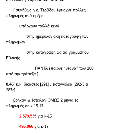
{ συνήθως η κ. Τερζίδου έφτιαχνε πολλές
πληρωμές ανά ημέρα
υπάρχουν πολλά κενά
στην ημερολογιακή καταγραφή των
πληρωμών
στην καταγραφή ως αα γραμματίου
Εθνικής
ΠΑΝΤΑ έπαιρνε ‘’ντάνα’’ των 100
από την τράπεζα }
8.46’
κ.κ. δικαστές [291] , εισαγγελέα [292-3 &
287ε]
βρήκαν & έστειλαν ΟΜΩΣ 2 μηνιαίες
πληρωμές σε κ-15-17
2.579,53€
για κ-15
496,06€
για κ-17