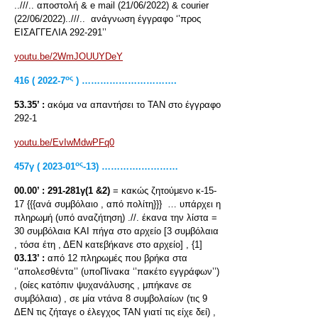
..///.. αποστολή & e mail (21/06/2022) & courier
(22/06/2022)..///.. ανάγνωση έγγραφο ‘’προς
ΕΙΣΑΓΓΕΛΙΑ 292-291’’
youtu.be/2WmJOUUYDeY
ος
416 ( 2022-7
) ………………………….
53.35’ :
ακόμα να απαντήσει το ΤΑΝ στο έγγραφο
292-1
youtu.be/EvIwMdwPFq0
ος
457
γ
( 2023-01
-13) ………….…………
00.00’ :
291-281γ(1 &2)
= κακώς ζητούμενο κ-15-
17 {{{ανά συμβόλαιο , από πολίτη}}} … υπάρχει η
πληρωμή (υπό αναζήτηση) .//. έκανα την λίστα =
30 συμβόλαια ΚΑΙ πήγα στο αρχείο [3 συμβόλαια
, τόσα έτη , ΔΕΝ κατεβήκανε στο αρχείο] , {1]
03.13’ :
από 12 πληρωμές που βρήκα στα
‘’απολεσθέντα’’ (υποΠίνακα ‘’πακέτο εγγράφων’’)
, (οίες κατόπιν ψυχανάλυσης , μπήκανε σε
συμβόλαια) , σε μία ντάνα 8 συμβολαίων (τις 9
ΔΕΝ τις ζήταγε ο έλεγχος ΤΑΝ γιατί τις είχε δεί) ,