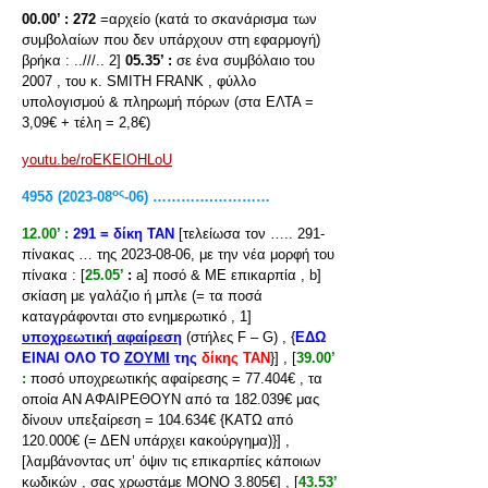
00.00’ :
272
=αρχείο (κατά το σκανάρισμα των
συμβολαίων που δεν υπάρχουν στη εφαρμογή)
βρήκα : ..///.. 2]
05.35’ :
σε ένα συμβόλαιο του
2007 , του κ. SMITH FRANK , φύλλο
υπολογισμού & πληρωμή πόρων (στα ΕΛΤΑ =
3,09€ + τέλη = 2,8€)
youtu.be/roEKEIOHLoU
ος
495
δ
(2023-08
-06) ………….…………
12.00’ :
291 = δίκη ΤΑΝ
[τελείωσα τον ….. 291-
πίνακας … της 2023-08-06, με την νέα μορφή του
πίνακα : [
25.05’
:
a] ποσό & ΜΕ επικαρπία , b]
σκίαση με γαλάζιο ή μπλε (= τα ποσά
καταγράφονται στο ενημερωτικό , 1]
υποχρεωτική αφαίρεση
(στήλες F – G) , {
ΕΔΩ
ΕΙΝΑΙ ΟΛΟ ΤΟ
ΖΟΥΜΙ
της
δίκης ΤΑΝ
}] , [
39.00’
:
ποσό υποχρεωτικής αφαίρεσης = 77.404€ , τα
οποία ΑΝ ΑΦΑΙΡΕΘΟΥΝ από τα 182.039€ μας
δίνουν υπεξαίρεση = 104.634€ {ΚΑΤΩ από
120.000€ (= ΔΕΝ υπάρχει κακούργημα)}] ,
[λαμβάνοντας υπ’ όψιν τις επικαρπίες κάποιων
κωδικών , σας χρωστάμε ΜΟΝΟ 3.805€] , [
43.53’