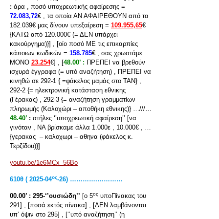
:
άρα , ποσό υποχρεωτικής αφαίρεσης =
72.083,72
€ , τα οποία ΑΝ ΑΦΑΙΡΕΘΟΥΝ από τα
182.039€ μας δίνουν υπεξαίρεση =
109.955,65
€
{ΚΑΤΩ από 120.000€ (= ΔΕΝ υπάρχει
κακούργημα)}] , [οίο ποσό ΜΕ τις επικαρπίες
κάποιων κωδικών =
158.785
€ , σας χρωστάμε
ΜΟΝΟ
23.254
€] , [
48.00’ :
ΠΡΕΠΕΙ να βρεθούν
ισχυρά έγγραφα (= υπό αναζήτηση) , ΠΡΕΠΕΙ να
κινηθώ σε 292-1 { =φάκελος μαμάς στο ΤΑΝ} ,
292-2 {= ηλεκτρονική κατάσταση εθνικης
(Γέρακας) , 292-3 {= αναζήτηση γραμματίων
πληρωμής (Καλοχώρι – αποθήκη εθνικης)} …///…
48.40’
:
στήλες ‘’υποχρεωτική αφαίρεση’’ [να
γινόταν , ΝΑ βρίσκαμε άλλα 1.000ε , 10.000€ , …
{γερακας – καλοχωρι – αθηνα (φάκελος κ.
Τερζίδου)}]
youtu.be/1e6MCx_56Bo
ος
610
θ ( 2025-04
-26) ………….…………
ος
00.00’ :
295-‘’ουσιώδη’’
[ο 5
υποΠίνακας του
291] , [ποσά εκτός πίνακα] , [ΔΕΝ λαμβάνονται
υπ’ όψιν στο 295] , [‘’υπό αναζήτηση’’ (η