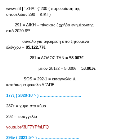
wwwzil8 [ ‘’ΖΗΛ’’ {‘’200 ( παρουσίαση της
υποσελίδας 290 = ΔΙΚΗ)
291 = ΔΙΚΗ – πίνακας ( χρήζει ενημέρωσης
ος
από 2020-6
σύνολο για αφαίρεση από ζητούμενα
ελέγχου
= 85.122,77€
281 = ΔΟΛΟΣ ΤΑΝ =
58.003€
μείον 281ε2 – 5.000€ =
53.003€
SOS = 292-1 = εισαγγελία &
καπάκωμα φάκελο ΑΓΑΠΕ
ος
177ζ ( 2020-10
) ………………………….
287ε = χύμα στο κύμα
292 = εισαγγελία
youtu.be/3LF7YPfnLFQ
ος
296γ ( 2021-5
) ………………………….