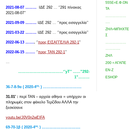
555Ε=Ε.Φ.ΟΝ
2021-08-07 ………
ΙΔΕ 292 … ‘’291 πίνακας
ΤΑ
2021-08-07’’
………………
….
2021-09-09 ………
ΙΔΕ 292 … ‘’προς εισαγγελία’’
ΖΗΛ=ΜΠΗΧΤΕ
2021-03-22 ………
ΙΔΕ 292 … ‘’προς εισαγγελία’’
Σ
2022-06-13 …….
.
‘’
προς ΕΙΣΑΓΓΕΛΙΑ 292-1
”
………………
………….
2022-06-15 ……..
‘’
προς ΤΑΝ 292-1
’’
ΖΗΛ
…
200 = ΑΓΑΠΕ
ΕΝ-Ζ
………………………………‘’yT’’ ……”292-
1”………
ESHOP
ος
36-7-8-9α ( 2020-4
) ………………………….
31.01’ :
περί ΤΑΝ – αρχεία αθηνα = υπήρχαν οι
πληρωμές στον φάκελο Τερζίδου ΑΛΛΑ την
ξεσκίσανε
youtu.be/J0V0n2wEIFA
ος
69-70-1
β ( 2020-4
) ………………………….