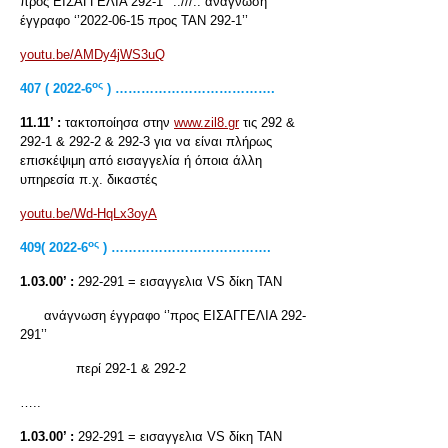
προς ΕΙΣΑΓΓΕΛΙΑ 292-1’’ ..///.. ανάγνωση
έγγραφο ‘’2022-06-15 προς ΤΑΝ 292-1’’
youtu.be/AMDy4jWS3uQ
ος
407 ( 2022-6
) ……………………………….
11.11’ :
τακτοποίησα στην
www.zil8.gr
τις 292 &
292-1 & 292-2 & 292-3 για να είναι πλήρως
επισκέψιμη από εισαγγελία ή όποια άλλη
υπηρεσία π.χ. δικαστές
youtu.be/Wd-HqLx3oyA
ος
409( 2022-6
) ……………………………….
1.03.00’ :
292-291 = εισαγγελια VS δίκη ΤΑΝ
ανάγνωση έγγραφο ‘’προς ΕΙΣΑΓΓΕΛΙΑ 292-
291’’
περί 292-1 & 292-2
…..
1.03.00’ :
292-291 = εισαγγελια VS δίκη ΤΑΝ