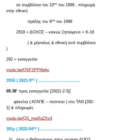
ου
σε συμβόλαιο του 10
του 1999 , πληρωμή
στην εθνική
ου
πράξης του 9
του 1998
281δ = ΔΟΛΟΣ – κακώς ζητούμενα = Κ-18
( & μηνιαίως & εθνική ανά συμβόλαιο
)
292 = εισαγγελία
youtu.be/QSF2PPI6ehc
ος
355δ ( 2021-9
) ………………………….
09.38’
προς εισαγγελία [292(1-2-3)]
φάκελοι ( ΑΓΑΠΕ – παππού ) στο ΤΑΝ [292-
1] & πληρωμές
youtu.be/QS_mwXqZXz4
ος
391γ ( 2022-04
) ………………………….
..///.. όλος ο Φεβρουάριος πήγε στράφτι ΛΟΓΩ