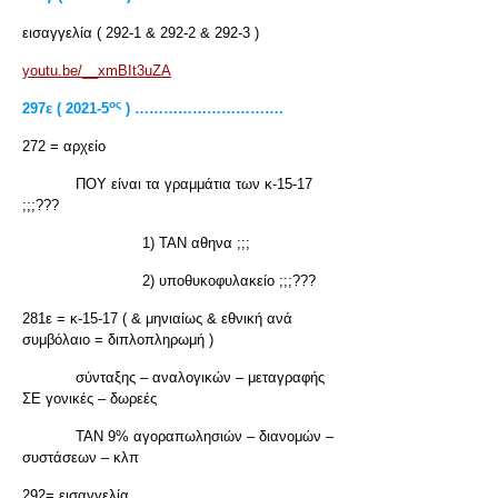
εισαγγελία ( 292-1 & 292-2 & 292-3 )
youtu.be/__xmBIt3uZA
ος
297ε ( 2021-5
) ………………………….
272 = αρχείο
ΠΟΥ είναι τα γραμμάτια των κ-15-17
;;;???
1) ΤΑΝ αθηνα ;;;
2) υποθυκοφυλακείο ;;;???
281ε = κ-15-17 ( & μηνιαίως & εθνική ανά
συμβόλαιο = διπλοπληρωμή )
σύνταξης – αναλογικών – μεταγραφής
ΣΕ γονικές – δωρεές
ΤΑΝ 9% αγοραπωλησιών – διανομών –
συστάσεων – κλπ
292= εισαγγελία