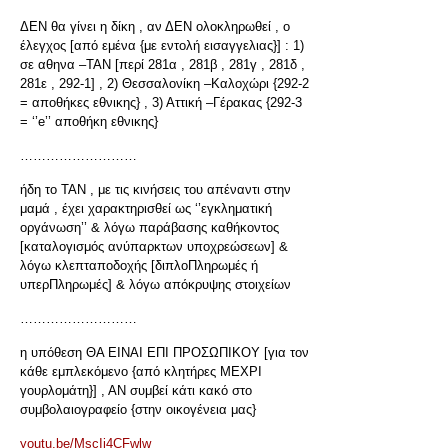
ΔΕΝ θα γίνει η δίκη , αν ΔΕΝ ολοκληρωθεί , ο
έλεγχος [από εμένα {με εντολή εισαγγελιας}] : 1)
σε αθηνα –ΤΑΝ [περί 281α , 281β , 281γ , 281δ ,
281ε , 292-1] , 2) Θεσσαλονίκη –Καλοχώρι {292-2
= αποθήκες εθνικης} , 3) Αττική –Γέρακας {292-3
= ‘’e’’ αποθήκη εθνικης}
………………………
ήδη το ΤΑΝ , με τις κινήσεις του απέναντι στην
μαμά , έχει χαρακτηρισθεί ως ‘’εγκληματική
οργάνωση’’ & λόγω παράβασης καθήκοντος
[καταλογισμός ανύπαρκτων υποχρεώσεων] &
λόγω κλεπταποδοχής [διπλοΠληρωμές ή
υπερΠληρωμές] & λόγω απόκρυψης στοιχείων
………………………
η υπόθεση ΘΑ ΕΙΝΑΙ ΕΠΙ ΠΡΟΣΩΠΙΚΟΥ [για τον
κάθε εμπλεκόμενο {από κλητήρες ΜΕΧΡΙ
γουρλομάτη}] , ΑΝ συμβεί κάτι κακό στο
συμβολαιογραφείο {στην οικογένεια μας}
youtu.be/MscIi4CFwlw