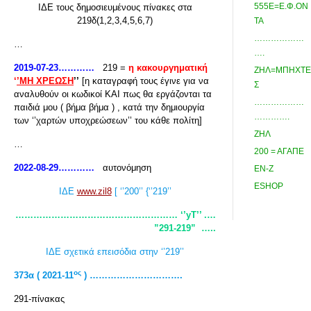
555Ε=Ε.Φ.ΟΝ
ΙΔΕ τους δημοσιευμένους πίνακες στα
219δ(1,2,3,4,5,6,7)
ΤΑ
………………
…
….
2019-07-23…………
219 =
η κακουργηματική
ΖΗΛ=ΜΠΗΧΤΕ
‘
’ΜΗ ΧΡΕΩΣΗ
’’
[η καταγραφή τους έγινε για να
Σ
αναλυθούν οι κωδικοί ΚΑΙ πως θα εργάζονται τα
………………
παιδιά μου ( βήμα βήμα ) , κατά την δημιουργία
………….
των ‘’χαρτών υποχρεώσεων’’ του κάθε πολίτη]
ΖΗΛ
…
200 = ΑΓΑΠΕ
2022-08-29…………
αυτονόμηση
ΕΝ-Ζ
ESHOP
ΙΔΕ
www.zil8
[ ‘’200’’ {‘’219’’
……………………………………………… ‘’yT
’’ .…
”291-219”
…..
ΙΔΕ σχετικά επεισόδια στην ‘’219’’
ος
373α ( 2021-11
) ………………………….
291-πίνακας