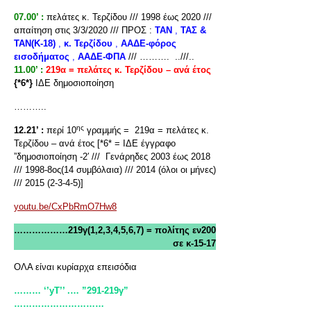
07.00’ :
πελάτες κ. Τερζίδου /// 1998 έως 2020 ///
απαίτηση στις 3/3/2020 /// ΠΡΟΣ :
ΤΑΝ
,
ΤΑΣ &
ΤΑΝ(Κ-18)
,
κ. Τερζίδου
,
ΑΑΔΕ-φόρος
εισοδήματος
,
ΑΑΔΕ-ΦΠΑ
/// ………. ..///..
11.00’ :
219α = πελάτες κ. Τερζίδου – ανά έτος
{*6*}
ΙΔΕ δημοσιοποίηση
………..
ης
12.21’ :
περί 10
γραμμής = 219α = πελάτες κ.
Τερζίδου – ανά έτος [*6* = ΙΔΕ έγγραφο
”δημοσιοποίηση -2′ /// Γενάρηδες 2003 έως 2018
/// 1998-8ος(14 συμβόλαια) /// 2014 (όλοι οι μήνες)
/// 2015 (2-3-4-5)]
youtu.be/CxPbRmO7Hw8
………………219γ(1,2,3,4,5,6,7) = πολίτης εν200
σε κ-15-17
ΟΛΑ είναι κυρίαρχα επεισόδια
……… ‘’yT’’ .… ”291-219γ”
…………………………