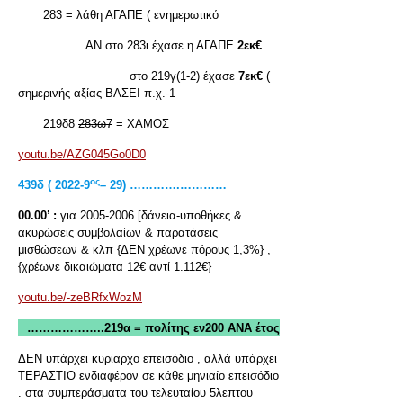
283 = λάθη ΑΓΑΠΕ ( ενημερωτικό
ΑΝ στο 283ι έχασε η ΑΓΑΠΕ
2εκ€
στο 219γ(1-2) έχασε
7εκ€
(
σημερινής αξίας ΒΑΣΕΙ π.χ.-1
219δ8
2
83
ω
7
= ΧΑΜΟΣ
youtu.be/AZG045Go0D0
ος
439
δ
( 2022-9
– 29) ………….…………
00.00’ :
για 2005-2006 [δάνεια-υποθήκες &
ακυρώσεις συμβολαίων & παρατάσεις
μισθώσεων & κλπ {ΔΕΝ χρέωνε πόρους 1,3%} ,
{χρέωνε δικαιώματα 12€ αντί 1.112€}
youtu.be/-zeBRfxWozM
………………..219α = πολίτης εν200 ΑΝΑ έτος
ΔΕΝ υπάρχει κυρίαρχο επεισόδιο , αλλά υπάρχει
ΤΕΡΑΣΤΙΟ ενδιαφέρον σε κάθε μηνιαίο επεισόδιο
. στα συμπεράσματα του τελευταίου 5λεπτου