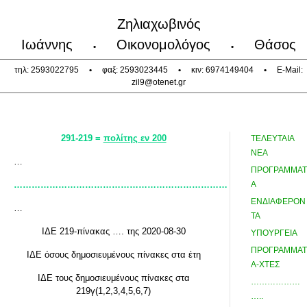
Ζηλιαχωβινός
Ιωάννης
Οικονομολόγος
Θάσος
•
•
τηλ: 2593022795
•
φαξ: 2593023445
•
κιν: 6974149404
•
E-Mail:
zil9@otenet.gr
291-219 =
πολίτης εν 200
ΤΕΛΕΥΤΑΙΑ
ΝΕΑ
…
ΠΡΟΓΡΑΜΜΑΤ
………………………………………………………………
Α
ΕΝΔΙΑΦΕΡΟΝ
…
ΤΑ
ΙΔΕ 219-πίνακας …. της 2020-08-30
ΥΠΟΥΡΓΕΙΑ
ΠΡΟΓΡΑΜΜΑΤ
ΙΔΕ όσους δημοσιευμένους πίνακες στα έτη
Α-ΧΤΕΣ
ΙΔΕ τους δημοσιευμένους πίνακες στα
………………
219γ(1,2,3,4,5,6,7)
…..