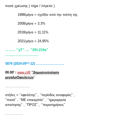
ποσά χρέωσης ( πήρε / έπρεπε )
1998/μήνα = σχεδόν από την τσέπη της
2008/μήνα = 3,3%
2018/μήνα = 11,11%
2021/μήνα = 24,95%
……… ‘’yT
’’ .… ”291-219α”
…………………………
ος
587θ (2024-09
-12) ………….…………
00.00’ :
www.zil8
‘
’δημοσιοποίηση
μεγαλοΟφειλετών
’’
………………….
στήλες = ‘’οφειλέτης’’ , ‘’περίοδος αναφοράς’’ ,
‘’ποσό’’ , ‘’ΜΕ επικαρπία’’ , ‘’ημερομηνία
απαίτησης’’ , ‘’ΠΡΟΣ’’ , ‘’παρατηρήσεις’’
…………….