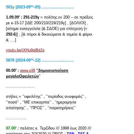
ος
501γ (2023-09
-05) ………….…………
1.09.09’ :
291-219γ
= πολίτης εν 200 – σε πράξεις
με κ-15-17 [ΙΔΕ 200/210/219/219γ] , [ΔΟΛΙΟΙ] ,
[αίτημα εισαγγελεία (& ΣΔΟΕ) για επίσχεση {=
292-6
}] , [& πόροι & δικαιώματα & ταμεία & φόροι
& ….]
youtu.be/jXHu9qiBdJs
ος
587θ (2024-09
-12) ………….…………
00.00’ :
www.zil8
‘
’δημοσιοποίηση
μεγαλοΟφειλετών
’’
………………….
στήλες = ‘’οφειλέτης’’ , ‘’περίοδος αναφοράς’’ ,
‘’ποσό’’ , ‘’ΜΕ επικαρπία’’ , ‘’ημερομηνία
απαίτησης’’ , ‘’ΠΡΟΣ’’ , ‘’παρατηρήσεις’’
…………….
07.00’ :
πελάτες κ. Τερζίδου /// 1998 έως 2020 ///
απαίτηση στις 3/3/2020 /// ΠΡΟΣ :
ΤΑΝ
,
ΤΑΣ &