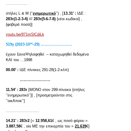
……………..
στήλες L & M (‘’
ενημερωτικό
’’) , [
13.31’ :
ΙΔΕ :
283τ(1-2-3-4)
///
283τ(5-6-7-8)
{νέοι κωδικοί} ,
{φοβερά ποσά}]
youtu.be/871mSlCdiLk
ος
519
γ
(2023-10
-29) ………….…………
έχουν ξαναΨηλαφηθεί – καταχωρηθεί δεδομένα
ΚΑΙ του …1998
00.00’ :
ΙΔΕ πίνακες 291-28(1-2-κλπ)
……………………
11.54’ :
283τ
[ΜΟΝΟ στον 299-πίνακα {στήλες
‘’ενημερωτικό’’}] , [προσμετρούνται στις
‘’οικΑποκ’’]
……………………..
14.21’ :
283τ2
[=
12.958,61
€ , ως ποσό φόρου =
3.887,58
€ , οίο ΜΕ την επικαρπία του =
21.639
€}