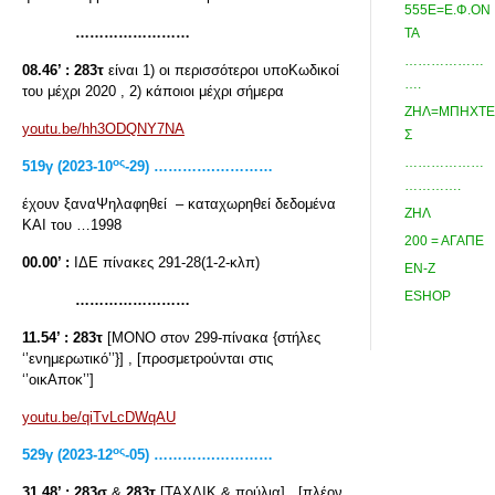
555Ε=Ε.Φ.ΟΝ
……………………
ΤΑ
………………
08.46’ :
283τ
είναι 1) οι περισσότεροι υποΚωδικοί
….
του μέχρι 2020 , 2) κάποιοι μέχρι σήμερα
ΖΗΛ=ΜΠΗΧΤΕ
youtu.be/hh3ODQNY7NA
Σ
………………
ος
519
γ
(2023-10
-29) ………….…………
………….
έχουν ξαναΨηλαφηθεί – καταχωρηθεί δεδομένα
ΖΗΛ
ΚΑΙ του …1998
200 = ΑΓΑΠΕ
00.00’ :
ΙΔΕ πίνακες 291-28(1-2-κλπ)
ΕΝ-Ζ
ESHOP
……………………
11.54’ :
283τ
[ΜΟΝΟ στον 299-πίνακα {στήλες
‘’ενημερωτικό’’}] , [προσμετρούνται στις
‘’οικΑποκ’’]
youtu.be/qiTvLcDWqAU
ος
529γ (2023-12
-05) ………….…………
31.48’ :
283σ
&
283τ
[ΤΑΧΔΙΚ & πούλια] , [πλέον