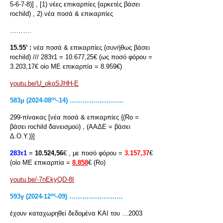
5-6-7-8)] , [1) νέες επικαρπίες {αρκετές βάσει
rochild) , 2) νέα ποσά & επικαρπίες
……….
15.55’ :
νέα ποσά & επικαρπίες (συνήθως βάσει
rochild) /// 283τ1 = 10.677,25€ (ως ποσό φόρου =
3.203,17€ οίο ΜΕ επικαρπία = 8.959€)
youtu.be/U_okoSJHH-E
ος
583μ (2024-08
-14) ………….…………
299-πίνακας [νέα ποσά & επικαρπίες {(Rο =
βάσει rochild δανεισμού) , (ΑΑΔΕ = βάσει
Δ.Ο.Υ.)}]
283τ1
=
10.524,56
€ , με ποσό φόρου =
3.157,37
€
(οίο ΜΕ επικαρπία =
8.858
€ (Rο)
youtu.be/-7nEkyQD-8I
ος
593
γ
(2024-12
-09) ………….…………
έχουν καταχωρηθεί δεδομένα ΚΑΙ του …2003