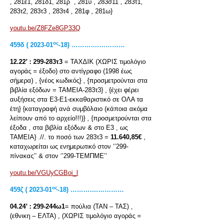
, 281ε1, 281δ1, 281ρ , 281υ , 283σ11 , 283τ1,
283τ2, 283τ3 , 283τ4 , 281φ , 281ω}
youtu.be/Z8FZe8GP33Q
ος
459δ ( 2023-01
-18) ………….…………
12.22’ :
299-283τ3
= ΤΑΧΔΙΚ (ΧΩΡΙΣ τιμολόγιο
αγοράς = έξοδο) στο αντίγραφο (1998 έως
σήμερα) , {νέος κωδικός} , {προσμετρούνται στα
βιβλία εξόδων = ΤΑΜΕΙΑ-283τ3} , {έχει φέρει
αυξήσεις στα Ε3-Ε1-εκκαθαριστικό σε ΟΛΑ τα
έτη} {καταγραφή ανά συμβόλαιο (κάποια ακόμα
λείπουν από το αρχείο!!!)} , {προσμετρούνται στα
έξοδα , στα βιβλία εξόδων & στο Ε3 , ως
ΤΑΜΕΙΑ} .//. το ποσό των 283τ3 =
11.640,85€
,
καταχωρείται ως ενημερωτικό στον ‘’299-
πίνακας’’ & στον ‘’299-ΤΕΜΠΜΕ’’
youtu.be/VGUyCGBoi_I
ος
459
ζ
( 2023-01
-18) ………….…………
04.24’ :
299-244ω1
= πούλια (ΤΑΝ – ΤΑΣ) ,
(εθνικη – ΕΛΤΑ) , (ΧΩΡΙΣ τιμολόγιο αγοράς =