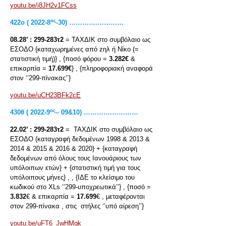
youtu.be/i8JH2v1FCss
ος
422
ο
( 2022-8
-30) ………….…………
08.28’ :
299-283τ2
= ΤΑΧΔΙΚ στο συμβόλαιο ως
ΕΣΟΔΟ {καταχωρημένες από zηλ ή Νίκο (=
στατιστική τιμή)} , {ποσό φόρου =
3.282€
&
επικαρπία =
17.699€
} , {πληροφοριακή αναφορά
στον ‘’299-πίνακας’’}
youtu.be/uCH23BFk2cE
ος
430
θ
( 2022-9
– 09&10) ………….…………
22.02’ :
299-283τ2
= ΤΑΧΔΙΚ στο συμβόλαιο ως
ΕΣΟΔΟ (καταγραφή δεδομένων 1998 & 2013 &
2014 & 2015 & 2016 & 2020} + {καταγραφή
δεδομένων από όλους τους Ιανουάριους των
υπόλοιπων ετών} + {στατιστική τιμή για τους
υπόλοιπους μήνες} , , {ΙΔΕ το κλείσιμο του
κωδικού στο XLs ‘’299-υποχρεωτικά’’} , {ποσό =
3.832
€ & επικαρπία =
17.699
€ , μεταφέρονται
στον 299-πίνακα , στις στήλες ‘’υπό αίρεση’’}
youtu.be/uFT6_JwHMqk