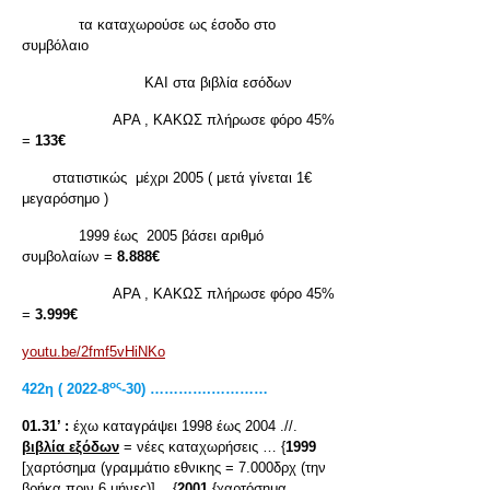
τα καταχωρούσε ως έσοδο στο
συμβόλαιο
ΚΑΙ στα βιβλία εσόδων
ΑΡΑ , ΚΑΚΩΣ πλήρωσε φόρο 45%
=
133€
στατιστικώς μέχρι 2005 ( μετά γίνεται 1€
μεγαρόσημο )
1999 έως 2005 βάσει αριθμό
συμβολαίων =
8.888€
ΑΡΑ , ΚΑΚΩΣ πλήρωσε φόρο 45%
=
3.999€
youtu.be/2fmf5vHiNKo
ος
422η ( 2022-8
-30) ………….…………
01.31’ :
έχω καταγράψει 1998 έως 2004 .//.
βιβλία εξόδων
= νέες καταχωρήσεις … {
1999
[χαρτόσημα (γραμμάτιο εθνικης = 7.000δρχ (την
βρήκα πριν 6 μήνες)] .. {
2001
{χαρτόσημα