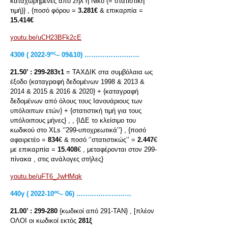
καταχωρημένες από zηλ ή Νίκο (= στατιστική
τιμή)} , {ποσό φόρου =
3.281€
& επικαρπία =
15.414€
youtu.be/uCH23BFk2cE
ος
430
θ
( 2022-9
– 09&10) ………….…………
21.50’ :
299-283τ1
= ΤΑΧΔΙΚ στα συμβόλαια ως
έξοδο (καταγραφή δεδομένων 1998 & 2013 &
2014 & 2015 & 2016 & 2020} + {καταγραφή
δεδομένων από όλους τους Ιανουάριους των
υπόλοιπων ετών} + {στατιστική τιμή για τους
υπόλοιπους μήνες} , , {ΙΔΕ το κλείσιμο του
κωδικού στο XLs ‘’299-υποχρεωτικά’’} , {ποσό
αφαιρετέο =
834
€ & ποσό ‘’στατιστικώς’’ =
2.447
€
με επικαρπία =
15.408
€ , μεταφέρονται στον 299-
πίνακα , στις ανάλογες στήλες}
youtu.be/uFT6_JwHMqk
ος
440
γ
( 2022-10
– 06) ………….…………
21.00’ :
299-280
{κωδικοί από 291-ΤΑΝ} , [πλέον
ΟΛΟΙ οι κωδικοί εκτός
281ξ