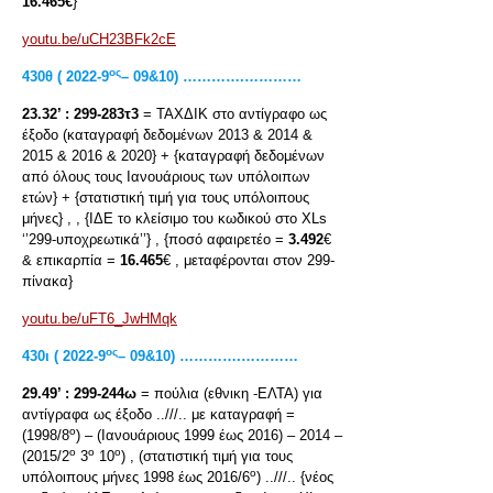
16.465€
}
youtu.be/uCH23BFk2cE
ος
430
θ
( 2022-9
– 09&10) ………….…………
23.32’ :
299-283τ3
= ΤΑΧΔΙΚ στο αντίγραφο ως
έξοδο (καταγραφή δεδομένων 2013 & 2014 &
2015 & 2016 & 2020} + {καταγραφή δεδομένων
από όλους τους Ιανουάριους των υπόλοιπων
ετών} + {στατιστική τιμή για τους υπόλοιπους
μήνες} , , {ΙΔΕ το κλείσιμο του κωδικού στο XLs
‘’299-υποχρεωτικά’’} , {ποσό αφαιρετέο =
3.492
€
& επικαρπία =
16.465
€ , μεταφέρονται στον 299-
πίνακα}
youtu.be/uFT6_JwHMqk
ος
430
ι
( 2022-9
– 09&10) ………….…………
29.49’ :
299-244ω
= πούλια (εθνικη -ΕΛΤΑ) για
αντίγραφα ως έξοδο ..///.. με καταγραφή =
ο
(1998/8
) – (Ιανουάριους 1999 έως 2016) – 2014 –
ο
ο
ο
(2015/2
3
10
) , (στατιστική τιμή για τους
ο
υπόλοιπους μήνες 1998 έως 2016/6
) ..///.. {νέος