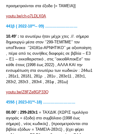
προσμετρούνται στα έξοδα {= ΤΑΜΕΙΑ}]
youtu.be/ch-o7LDLX0A
ος
441β ( 2022-10
– 09) ………….…………
10.49’ :
τα ανωτέρω ήταν μέχρι χτες .//. σήμερα
δημιουργώ μέσα στον ‘’299-ΤΕΜΠΜΕ’’ τον
υποΠίνακα ‘’241θ1α-ΑΡΝΗΤΙΚΟ’’ με αξιοποίηση
, πέρα από τις συνήθεις διαφορές σε βιβλία – Ε3
– Ε1 – εκκαθαριστικό , στις ‘’οικιοθΑποκΕσ’’ του
κάθε έτους (1998 έως 2022) , ΑΛΛΑ ΚΑΙ την
ενσωμάτωση στα ανωτέρω των κωδικών : 244ω1
, 281ε1, 281δ1, 281ρ , 281υ , 283σ11 , 283τ1,
283τ2, 283τ3 , 283τ4 , 281φ , 281ω}
youtu.be/Z8FZe8GP33Q
ος
459δ ( 2023-01
-18) ………….…………
00.00’ :
299-283τ1
= ΤΑΧΔΙΚ (ΧΩΡΙΣ τιμολόγιο
αγοράς = έξοδο) στο συμβόλαιο (1998 έως
σήμερα) , νέος κωδικός} , {προσμετρούνται στα
βιβλία εξόδων = ΤΑΜΕΙΑ-283τ1} , {έχει φέρει