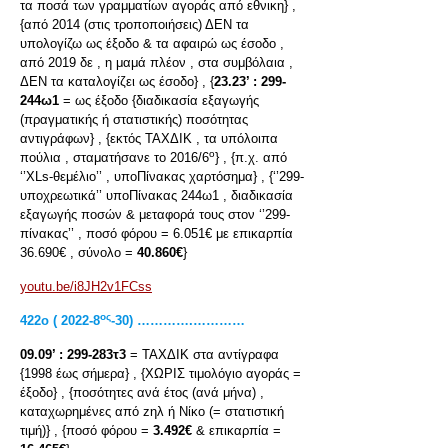
τα ποσά των γραμματίων αγοράς από εθνικη} ,
{από 2014 (στις τροποποιήσεις) ΔΕΝ τα
υπολογίζω ως έξοδο & τα αφαιρώ ως έσοδο ,
από 2019 δε , η μαμά πλέον , στα συμβόλαια ,
ΔΕΝ τα καταλογίζει ως έσοδο} , {
23.23’ :
299-
244ω1
= ως έξοδο {διαδικασία εξαγωγής
(πραγματικής ή στατιστικής) ποσότητας
αντιγράφων} , {εκτός ΤΑΧΔΙΚ , τα υπόλοιπα
ο
πούλια , σταματήσανε το 2016/6
} , {π.χ. από
‘’XLs-θεμέλιο’’ , υποΠίνακας χαρτόσημα} , {‘’299-
υποχρεωτικά’’ υποΠίνακας 244ω1 , διαδικασία
εξαγωγής ποσών & μεταφορά τους στον ‘’299-
πίνακας’’ , ποσό φόρου = 6.051€ με επικαρπία
36.690€ , σύνολο =
40.860€
}
youtu.be/i8JH2v1FCss
ος
422
ο
( 2022-8
-30) ………….…………
09.09’ :
299-283τ3
= ΤΑΧΔΙΚ στα αντίγραφα
{1998 έως σήμερα} , {ΧΩΡΙΣ τιμολόγιο αγοράς =
έξοδο} , {ποσότητες ανά έτος (ανά μήνα) ,
καταχωρημένες από zηλ ή Νίκο (= στατιστική
τιμή)} , {ποσό φόρου =
3.492€
& επικαρπία =