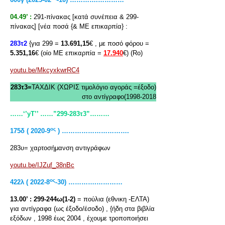
04.49’ :
291-πίνακας [κατά συνέπεια & 299-
πίνακας] [νέα ποσά {& ΜΕ επικαρπία} :
283τ2
{για 299 =
13.691,15
€ , με ποσό φόρου =
5.351,16
€ (οίο ΜΕ επικαρπία =
17.940
€) (Rο)
youtu.be/MkcyxkwrRC4
283τ3=
ΤΑΧΔΙΚ (ΧΩΡΙΣ τιμολόγιο αγοράς =έξοδο)
στο αντίγραφο(1998-2018
……‘’yT
’’ ……”299-283τ3”………
ος
175δ ( 2020-9
) ………………………….
283υ= χαρτοσήμανση αντιγράφων
youtu.be/IJZuf_38nBc
ος
422λ ( 2022-8
-30) ………….…………
13.00’ :
299-244ω(1-2)
= πούλια (εθνικη -ΕΛΤΑ)
για αντίγραφα (ως έξοδο/έσοδο) , {ήδη στα βιβλία
εξόδων , 1998 έως 2004 , έχουμε τροποποιήσει