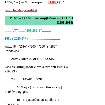
4.152,73
€ (οίο ΜΕ επικαρπία =
11.800
€) (Rο)
youtu.be/MkcyxkwrRC4
283τ2 = ΤΑΧΔΙΚ στο συμβόλαιο ως ΕΣΟΔΟ
(1998-2018)
……‘’yT
’’ ……”299-283τ2”………
ος
168γ ( 2020-9
) ………………………….
wwwzil8 [ ‘’ΖΗΛ’’ {‘’200 ( ‘’280’’ ( ‘’283’’
υποσελίδα
283τ = λάθη ΑΓΑΠΕ – ΤΑΧΔΙΚ
κατά τις καταχωρήσεις στο 4μηνο του 1998 ( =
219α23 )
283τ = ΤΑΧΔΙΚ =
309€
ΔΕΝ είχε ( όπως σε ΟΛΑ τα έτη )
τιμολόγιο αγοράς
τα καταχωρούσε ως έσοδο στο
συμβόλαιο