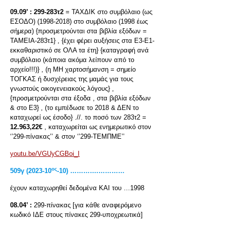
09.09’ :
299-283τ2
= ΤΑΧΔΙΚ στο συμβόλαιο (ως
ΕΣΟΔΟ) (1998-2018) στο συμβόλαιο (1998 έως
σήμερα) {προσμετρούνται στα βιβλία εξόδων =
ΤΑΜΕΙΑ-283τ1} , {έχει φέρει αυξήσεις στα Ε3-Ε1-
εκκαθαριστικό σε ΟΛΑ τα έτη} {καταγραφή ανά
συμβόλαιο (κάποια ακόμα λείπουν από το
αρχείο!!!)} , (η ΜΗ χαρτοσήμανση = σημείο
ΤΟΓΚΑΣ ή δυσχέρειας της μαμάς για τους
γνωστούς οικογενειακούς λόγους} ,
{προσμετρούνται στα έξοδα , στα βιβλία εξόδων
& στο Ε3} , (το εμπέδωσε το 2018 & ΔΕΝ το
καταχωρεί ως έσοδο} .//. το ποσό των 283τ2 =
12.963,22€
, καταχωρείται ως ενημερωτικό στον
‘’299-πίνακας’’ & στον ‘’299-ΤΕΜΠΜΕ’’
youtu.be/VGUyCGBoi_I
ος
509
γ
(2023-10
-10) ………….…………
έχουν καταχωρηθεί δεδομένα ΚΑΙ του …1998
08.04’ :
299-πίνακας [για κάθε αναφερόμενο
κωδικό ΙΔΕ στους πίνακες 299-υποχρεωτικά]