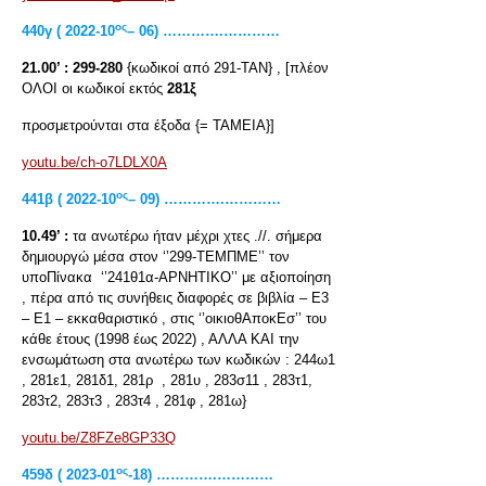
ος
440
γ
( 2022-10
– 06) ………….…………
21.00’ :
299-280
{κωδικοί από 291-ΤΑΝ} , [πλέον
ΟΛΟΙ οι κωδικοί εκτός
281ξ
προσμετρούνται στα έξοδα {= ΤΑΜΕΙΑ}]
youtu.be/ch-o7LDLX0A
ος
441β ( 2022-10
– 09) ………….…………
10.49’ :
τα ανωτέρω ήταν μέχρι χτες .//. σήμερα
δημιουργώ μέσα στον ‘’299-ΤΕΜΠΜΕ’’ τον
υποΠίνακα ‘’241θ1α-ΑΡΝΗΤΙΚΟ’’ με αξιοποίηση
, πέρα από τις συνήθεις διαφορές σε βιβλία – Ε3
– Ε1 – εκκαθαριστικό , στις ‘’οικιοθΑποκΕσ’’ του
κάθε έτους (1998 έως 2022) , ΑΛΛΑ ΚΑΙ την
ενσωμάτωση στα ανωτέρω των κωδικών : 244ω1
, 281ε1, 281δ1, 281ρ , 281υ , 283σ11 , 283τ1,
283τ2, 283τ3 , 283τ4 , 281φ , 281ω}
youtu.be/Z8FZe8GP33Q
ος
459δ ( 2023-01
-18) ………….…………