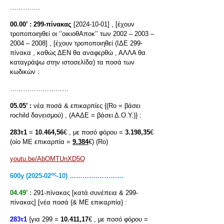
…………..
00.00’ :
299-πίνακας
[2024-10-01] , [έχουν
τροποποιηιθεί οι ‘’οικιοθΑποκ’’ των 2002 – 2003 –
2004 – 2008] , [έχουν τροποποιηθεί (ΙΔΕ 299-
πίνακα , καθώς ΔΕΝ θα αναφερθώ , ΑΛΛΑ θα
καταγράψω στην ιστοσελίδα) τα ποσά των
κωδικών :
………………………
05.05’ :
νέα ποσά & επικαρπίες {(Rο = βάσει
rochild δανεισμού) , (ΑΑΔΕ = βάσει Δ.Ο.Υ.)} :
283τ1
=
10.464,56
€ , με ποσό φόρου =
3.198,35
€
(οίο ΜΕ επικαρπία =
9.384
€) (Rο)
youtu.be/AbOMTUnXD5Q
ος
600
γ
(2025-02
-10) ………….…………
04.49’ :
291-πίνακας [κατά συνέπεια & 299-
πίνακας] [νέα ποσά {& ΜΕ επικαρπία} :
283τ1
{για 299 =
10.411,17
€ , με ποσό φόρου =