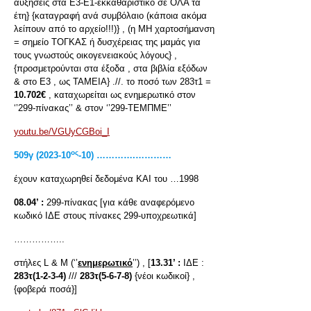
αυξήσεις στα Ε3-Ε1-εκκαθαριστικό σε ΟΛΑ τα
έτη} {καταγραφή ανά συμβόλαιο (κάποια ακόμα
λείπουν από το αρχείο!!!)} , (η ΜΗ χαρτοσήμανση
= σημείο ΤΟΓΚΑΣ ή δυσχέρειας της μαμάς για
τους γνωστούς οικογενειακούς λόγους} ,
{προσμετρούνται στα έξοδα , στα βιβλία εξόδων
& στο Ε3 , ως ΤΑΜΕΙΑ} .//. το ποσό των 283τ1 =
10.702€
, καταχωρείται ως ενημερωτικό στον
‘’299-πίνακας’’ & στον ‘’299-ΤΕΜΠΜΕ’’
youtu.be/VGUyCGBoi_I
ος
509
γ
(2023-10
-10) ………….…………
έχουν καταχωρηθεί δεδομένα ΚΑΙ του …1998
08.04’ :
299-πίνακας [για κάθε αναφερόμενο
κωδικό ΙΔΕ στους πίνακες 299-υποχρεωτικά]
……………..
στήλες L & M (‘’
ενημερωτικό
’’) , [
13.31’ :
ΙΔΕ :
283τ(1-2-3-4)
///
283τ(5-6-7-8)
{νέοι κωδικοί} ,
{φοβερά ποσά}]