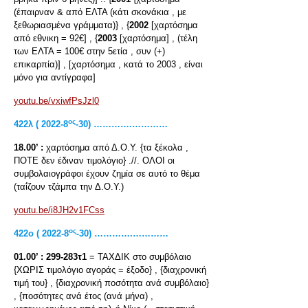
(έπαιρναν & από ΕΛΤΑ (κάτι σκονάκια , με
ξεθωριασμένα γράμματα)} , {
2002
[χαρτόσημα
από εθνικη = 92€] , {
2003
[χαρτόσημα] , (τέλη
των ΕΛΤΑ = 100€ στην 5ετία , συν (+)
επικαρπία)] , [χαρτόσημα , κατά το 2003 , είναι
μόνο για αντίγραφα]
youtu.be/vxiwfPsJzl0
ος
422λ ( 2022-8
-30) ………….…………
18.00’ :
χαρτόσημα από Δ.Ο.Υ. {τα ξέκολα ,
ΠΟΤΕ δεν έδιναν τιμολόγιο} .//. ΟΛΟΙ οι
συμβολαιογράφοι έχουν ζημία σε αυτό το θέμα
(ταΐζουν τζάμπα την Δ.Ο.Υ.)
youtu.be/i8JH2v1FCss
ος
422
ο
( 2022-8
-30) ………….…………
01.00’ :
299-283τ1
= ΤΑΧΔΙΚ στο συμβόλαιο
{ΧΩΡΙΣ τιμολόγιο αγοράς = έξοδο} , {διαχρονική
τιμή του} , {διαχρονική ποσότητα ανά συμβόλαιο}
, {ποσότητες ανά έτος (ανά μήνα) ,