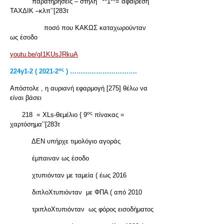
παρατηρήσεις – στήλη ‘’**1**= αφαίρεση
ΤΑΧΔΙΚ –κλπ’’[283τ
ποσό που ΚΑΚΩΣ καταχωρούνταν
ως έσοδο
youtu.be/gI1KUsJRkuA
ος
224
γ1-2 ( 2021-2
) ………………………….
Απόστολε , η αυριανή εφαρμογή [275] θέλω να
είναι βάσει
ος
218 = XLs-θεμέλιο { 9
πίνακας =
χαρτόσημα’’[283τ
ΔΕΝ υπήρχε τιμολόγιο αγοράς
έμπαιναν ως έσοδο
χτυπιόνταν με ταμεία ( έως 2016
διπλοΧτυπιόνταν με ΦΠΑ ( από 2010
τριπλοΧτυπιόνταν ως φόρος εισοδήματος