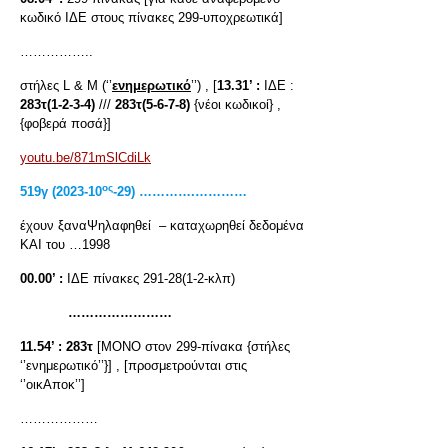
κωδικό ΙΔΕ στους πίνακες 299-υποχρεωτικά]
……………..
στήλες L & M (‘’
ενημερωτικό
’’) , [
13.31’ :
ΙΔΕ :
283τ(1-2-3-4)
///
283τ(5-6-7-8)
{νέοι κωδικοί} ,
{φοβερά ποσά}]
youtu.be/871mSlCdiLk
ος
519
γ
(2023-10
-29) ………….…………
έχουν ξαναΨηλαφηθεί – καταχωρηθεί δεδομένα
ΚΑΙ του …1998
00.00’ :
ΙΔΕ πίνακες 291-28(1-2-κλπ)
……………………
11.54’ :
283τ
[ΜΟΝΟ στον 299-πίνακα {στήλες
‘’ενημερωτικό’’}] , [προσμετρούνται στις
‘’οικΑποκ’’]
………………