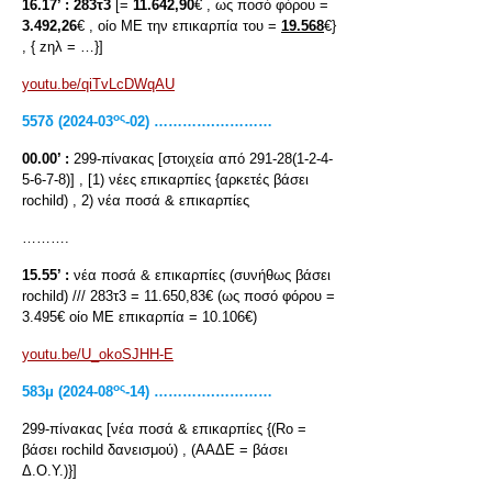
16.17’ :
283τ3
[=
11.642,90
€ , ως ποσό φόρου =
3.492,26
€ , οίο ΜΕ την επικαρπία του =
19.568
€}
, { zηλ = …}]
youtu.be/qiTvLcDWqAU
ος
557δ (2024-03
-02) ………….…………
00.00’ :
299-πίνακας [στοιχεία από 291-28(1-2-4-
5-6-7-8)] , [1) νέες επικαρπίες {αρκετές βάσει
rochild) , 2) νέα ποσά & επικαρπίες
……….
15.55’ :
νέα ποσά & επικαρπίες (συνήθως βάσει
rochild) /// 283τ3 = 11.650,83€ (ως ποσό φόρου =
3.495€ οίο ΜΕ επικαρπία = 10.106€)
youtu.be/U_okoSJHH-E
ος
583μ (2024-08
-14) ………….…………
299-πίνακας [νέα ποσά & επικαρπίες {(Rο =
βάσει rochild δανεισμού) , (ΑΑΔΕ = βάσει
Δ.Ο.Υ.)}]