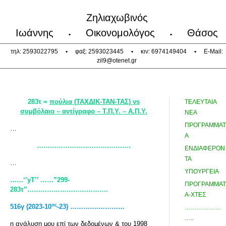
Ζηλιαχωβινός
Ιωάννης
Οικονομολόγος
Θάσος
•
•
τηλ: 2593022795
•
φαξ: 2593023445
•
κιν: 6974149404
•
E-Mail:
zil9@otenet.gr
283τ =
πούλια (ΤΑΧΔΙΚ-ΤΑΝ-ΤΑΣ)
vs
ΤΕΛΕΥΤΑΙΑ
συμβόλαιο – αντίγραφο – Τ.Π.Υ. – Α.Π.Υ.
ΝΕΑ
ΠΡΟΓΡΑΜΜΑΤ
…
Α
…………………………………….
ΕΝΔΙΑΦΕΡΟΝ
ΤΑ
…
ΥΠΟΥΡΓΕΙΑ
……‘’yT
’’ ……”299-
ΠΡΟΓΡΑΜΜΑΤ
283τ”…………………………….…
Α-ΧΤΕΣ
ος
516γ (2023-10
-23) ………….…………
………………
…..
η ανάλυση μου επί των δεδομένων & του 1998