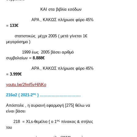
ΚΑΙ στα βιβλία εσόδων
ΑΡΑ , ΚΑΚΩΣ πλήρωσε φόρο 45%
=
133€
στατιστικώς μέχρι 2005 ( μετά γίνεται 1€
μεγαρόσημο )
1999 έως 2005 βάσει αριθμό
συμβολαίων =
8.888€
ΑΡΑ , ΚΑΚΩΣ πλήρωσε φόρο 45%
=
3.999€
youtu.be/2fmf5vHiNKo
ος
216α2 ( 2021-2
) ………………………….
Απόστολε , η αυριανή εφαρμογή [275] θέλω να
είναι βάσει
ος
218 = XLs-θεμέλιο { ο 1
πίνακας & στήλες
του