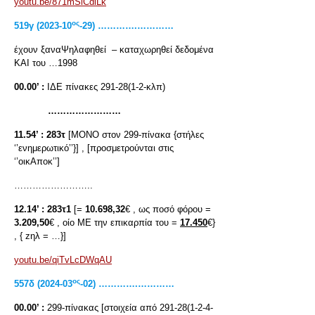
youtu.be/871mSlCdiLk
ος
519
γ
(2023-10
-29) ………….…………
έχουν ξαναΨηλαφηθεί – καταχωρηθεί δεδομένα
ΚΑΙ του …1998
00.00’ :
ΙΔΕ πίνακες 291-28(1-2-κλπ)
……………………
11.54’ :
283τ
[ΜΟΝΟ στον 299-πίνακα {στήλες
‘’ενημερωτικό’’}] , [προσμετρούνται στις
‘’οικΑποκ’’]
……………………..
12.14’ :
283τ1
[=
10.698,32
€ , ως ποσό φόρου =
3.209,50
€ , οίο ΜΕ την επικαρπία του =
17.450
€}
, { zηλ = …}]
youtu.be/qiTvLcDWqAU
ος
557
δ
(2024-03
-02) ………….…………
00.00’ :
299-πίνακας [στοιχεία από 291-28(1-2-4-