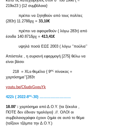
κατά τις καταχωρήσεις στον 8
του 1998 ( =
219α23 ) {12 συμβόλαια}
πρέπει να ζητηθούν από τους πολίτες
(283τ) 11.278δρχ =
33,10€
πρέπει να αφαιρεθούν ( λόγω 283τ) από
έσοδα 140.871δρχ =
413,41€
υψηλά ποσά ΕΩΣ 2003 ( λόγω ‘’πούλια’’
Απόστολε , η αυριανή εφαρμογή [275] θέλω να
είναι βάσει
ος
218 = XLs-θεμέλιο { 9
πίνακας =
χαρτόσημα’’[283τ
youtu.be/C6udxGxeuYk
ος
422λ ( 2022-8
-30) ………….…………
18.00’ :
χαρτόσημα από Δ.Ο.Υ. {τα ξέκολα ,
ΠΟΤΕ δεν έδιναν τιμολόγιο} .//. ΟΛΟΙ οι
συμβολαιογράφοι έχουν ζημία σε αυτό το θέμα
(ταΐζουν τζάμπα την Δ.Ο.Υ.)