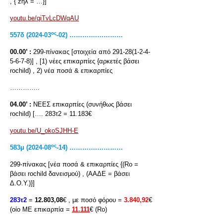
, { zηλ = …}]
youtu.be/qiTvLcDWqAU
ος
557
δ
(2024-03
-02) ………….…………
00.00’ :
299-πίνακας [στοιχεία από 291-28(1-2-4-
5-6-7-8)] , [1) νέες επικαρπίες {αρκετές βάσει
rochild) , 2) νέα ποσά & επικαρπίες
…………..
04.00’ :
ΝΕΕΣ επικαρπίες (συνήθως βάσει
rochild) […. 283τ2 = 11.183€
youtu.be/U_okoSJHH-E
ος
583μ (2024-08
-14) ………….…………
299-πίνακας [νέα ποσά & επικαρπίες {(Rο =
βάσει rochild δανεισμού) , (ΑΑΔΕ = βάσει
Δ.Ο.Υ.)}]
283τ2
=
12.803,08
€ , με ποσό φόρου =
3.840,92
€
(οίο ΜΕ επικαρπία =
11.111
€ (Rο)