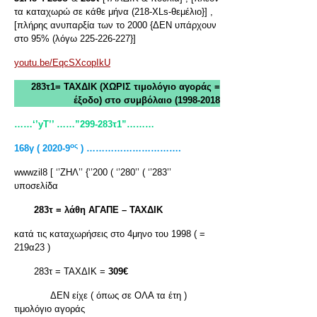
τα καταχωρώ σε κάθε μήνα (218-XLs-θεμέλιο}] ,
[πλήρης ανυπαρξία των το 2000 {ΔΕΝ υπάρχουν
στο 95% (λόγω 225-226-227}]
youtu.be/EqcSXcopIkU
283τ1= ΤΑΧΔΙΚ (ΧΩΡΙΣ τιμολόγιο αγοράς =
έξοδο) στο συμβόλαιο (1998-2018
……‘’yT
’’ ……”299-283τ1”………
ος
168γ ( 2020-9
) ………………………….
wwwzil8 [ ‘’ΖΗΛ’’ {‘’200 ( ‘’280’’ ( ‘’283’’
υποσελίδα
283τ = λάθη ΑΓΑΠΕ – ΤΑΧΔΙΚ
κατά τις καταχωρήσεις στο 4μηνο του 1998 ( =
219α23 )
283τ = ΤΑΧΔΙΚ =
309€
ΔΕΝ είχε ( όπως σε ΟΛΑ τα έτη )
τιμολόγιο αγοράς