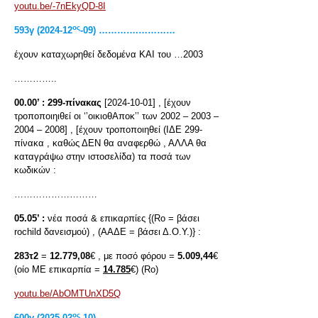
youtu.be/-7nEkyQD-8I
ος
593
γ
(2024-12
-09) ………….…………
έχουν καταχωρηθεί δεδομένα ΚΑΙ του …2003
…………..
00.00’ :
299-πίνακας
[2024-10-01] , [έχουν
τροποποιηιθεί οι ‘’οικιοθΑποκ’’ των 2002 – 2003 –
2004 – 2008] , [έχουν τροποποιηθεί (ΙΔΕ 299-
πίνακα , καθώς ΔΕΝ θα αναφερθώ , ΑΛΛΑ θα
καταγράψω στην ιστοσελίδα) τα ποσά των
κωδικών :
………………………
05.05’ :
νέα ποσά & επικαρπίες {(Rο = βάσει
rochild δανεισμού) , (ΑΑΔΕ = βάσει Δ.Ο.Υ.)} :
283τ2
=
12.779,08
€ , με ποσό φόρου =
5.009,44
€
(οίο ΜΕ επικαρπία =
14.785
€) (Rο)
youtu.be/AbOMTUnXD5Q
ος
600
γ
(2025-02
-10) ………….…………