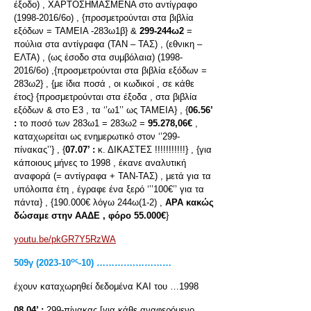
έξοδο) , ΧΑΡΤΟΣΗΜΑΣΜΕΝΑ στο αντίγραφο
(1998-2016/6ο) , {προσμετρούνται στα βιβλία
εξόδων = ΤΑΜΕΙΑ -283ω1β} &
299-244ω2
=
πούλια στα αντίγραφα (ΤΑΝ – ΤΑΣ) , (εθνικη –
ΕΛΤΑ) , (ως έσοδο στα συμβόλαια) (1998-
2016/6ο) ,{προσμετρούνται στα βιβλία εξόδων =
283ω2} , {με ίδια ποσά , οι κωδικοί , σε κάθε
έτος} {προσμετρούνται στα έξοδα , στα βιβλία
εξόδων & στο Ε3 , τα ‘’ω1’’ ως ΤΑΜΕΙΑ} , {
06.56’
:
το ποσό των 283ω1 = 283ω2 =
95.278,06€
,
καταχωρείται ως ενημερωτικό στον ‘’299-
πίνακας’’} , {
07.07’ :
κ. ΔΙΚΑΣΤΕΣ !!!!!!!!!!!} , {για
κάποιους μήνες το 1998 , έκανε αναλυτική
αναφορά (= αντίγραφα + ΤΑΝ-ΤΑΣ) , μετά για τα
υπόλοιπα έτη , έγραφε ένα ξερό ‘’’100€’’ για τα
πάντα} , {190.000€ λόγω 244ω(1-2) ,
ΑΡΑ κακώς
δώσαμε στην ΑΑΔΕ , φόρο 55.000€
}
youtu.be/pkGR7Y5RzWA
ος
509γ (2023-10
-10) ………….…………
έχουν καταχωρηθεί δεδομένα ΚΑΙ του …1998
08.04’ :
299-πίνακας [για κάθε αναφερόμενο