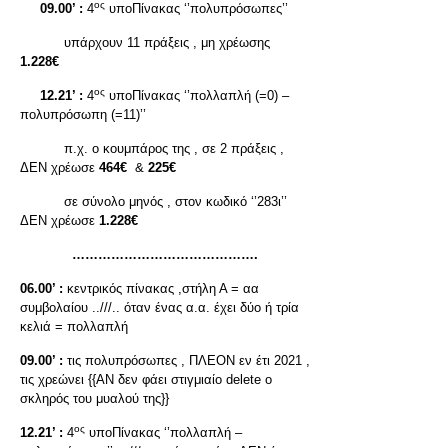
ος
09.00’ :
4
υποΠίνακας ‘’πολυπρόσωπες’’
υπάρχουν 11 πράξεις , μη χρέωσης
1.228€
ος
12.21’ :
4
υποΠίνακας ‘’πολλαπλή (=0) –
πολυπρόσωπη (=11)’’
π.χ. ο κουμπάρος της , σε 2 πράξεις ,
ΔΕΝ χρέωσε
464€
&
225€
σε σύνολο μηνός , στον κωδικό ‘’283ι’’
ΔΕΝ χρέωσε
1.228€
…………………………………….
06.00’ :
κεντρικός πίνακας ,στήλη Α = αα
συμβολαίου ..///.. όταν ένας α.α. έχει δύο ή τρία
κελιά = πολλαπλή
09.00’ :
τις πολυπρόσωπες , ΠΛΕΟΝ εν έτι 2021 ,
τις χρεώνει {{ΑΝ δεν φάει στιγμιαίο delete ο
σκληρός του μυαλού της}}
ος
12.21’ :
4
υποΠίνακας ‘’πολλαπλή –