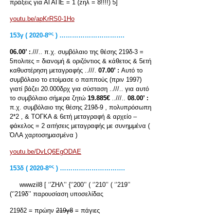
πράξεις για ΑΓΑΠΕ = 1 (zηλ = 8!!!!) 5]
youtu.be/apKrRS0-1Ho
ος
153
γ ( 2020-8
) ………………………….
06.00’ :
.///.. π.χ. συμβόλαιο της θέσης 219δ-3 =
5πολιτες = διανομή & οριζόντιος & κάθετος & 5ετή
καθυστέρηση μεταγραφής ..///.
07.00’ :
Αυτό το
συμβόλαιο το ετοίμασε ο παππούς (πριν 1997)
γιατί βάζει 20.000δρχ για σύσταση ..///.. για αυτό
το συμβόλαιο σήμερα ζητώ
19.885€
..///..
08.00’ :
π.χ. συμβόλαιο της θέσης 219δ-9 , πολυπρόσωπη
2*2 , & ΤΟΓΚΑ & 6ετή μεταγραφή & αρχείο –
φάκελος = 2 αιτήσεις μεταγραφής με συνημμένα (
ΌΛΑ χαρτοσημασμένα )
youtu.be/DvLQ6EgODAE
ος
153
δ ( 2020-8
) ………………………….
wwwzil8 [ ‘’ΖΗΛ’’ {‘’200’’ ( ‘’210’’ ( ‘’219’’
(‘’219δ’’ παρουσίαση υποσελίδας
219δ2 = πρώην
219γ8
= πάγιες