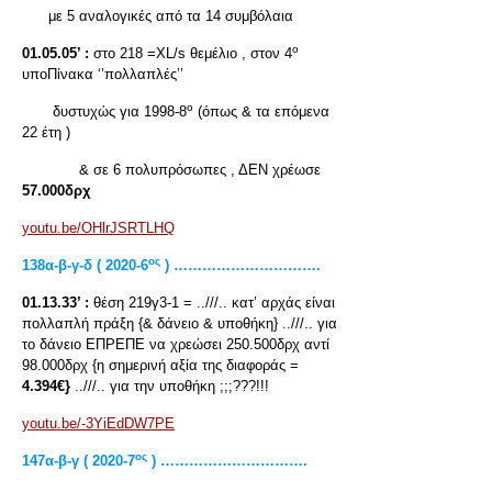
με 5 αναλογικές από τα 14 συμβόλαια
ο
01.05.05’ :
στο 218 =XL/s θεμέλιο , στον 4
υποΠίνακα ‘’πολλαπλές’’
ο
δυστυχώς για 1998-8
(όπως & τα επόμενα
22 έτη )
& σε 6 πολυπρόσωπες , ΔΕΝ χρέωσε
57.000δρχ
youtu.be/OHlrJSRTLHQ
ος
138α-β-γ-δ ( 2020-6
) ………………………….
01.13.33’ :
θέση 219γ3-1 = ..///.. κατ’ αρχάς είναι
πολλαπλή πράξη {& δάνειο & υποθήκη} ..///.. για
το δάνειο ΕΠΡΕΠΕ να χρεώσει 250.500δρχ αντί
98.000δρχ {η σημερινή αξία της διαφοράς =
4.394€}
..///.. για την υποθήκη ;;;???!!!
youtu.be/-3YiEdDW7PE
ος
147α-β-γ ( 2020-7
) ………………………….