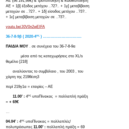
ΑΕ (56.191,86€) & τροποποίηση & κωδικοποίηση
ΑΕ + 1β] έξοδος μετόχου ..?2?.. + 1γ] μεταβίβαση
μετοχών σε ..?2?.. + 1δ] είσοδος μετόχου ..?3?..
+ 1ε] μεταβίβαση μετοχών σε ..?3?..
youtu.be/J0V0n2wEIFA
ος
36-7-8-9
β ( 2020-4
) ………………………….
ΠΑΙΔΙΑ ΜΟΥ
. σε συνέχεια του 36-7-8-9α
μέσα από τις καταχωρήσεις στο XL/s
θεμέλιο [218]
αναλύοντας το συμβόλαιο , του 2003 , του
χάρτη της 219θέση3
περί 219γ1α = εταιρίες – ΑΕ
ος
11.00’ :
4
υποΠίνακας = πολλαπλή πράξη
=
+ 69€
…
ος
04.04’ :
4
υποΠίνακας = πολλαπλές/
πολυπρόσωπες
11.00’ :
πολλαπλή πράξη = 69