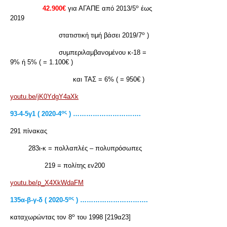
ο
42.900€
για ΑΓΑΠΕ από 2013/5
έως
2019
ο
στατιστική τιμή βάσει 2019/7
)
συμπεριλαμβανομένου κ-18 =
9% ή 5% ( = 1.100€ )
και ΤΑΣ = 6% ( = 950€ )
youtu.be/jK0YdgY4aXk
ος
93-4-5γ1 ( 2020-4
) ………………………….
291 πίνακας
283ι-κ = πολλαπλές – πολυπρόσωπες
219 = πολίτης εν200
youtu.be/p_X4XkWdaFM
ος
135α-β-γ-δ ( 2020-5
) ………………………….
ο
καταχωρώντας τον 8
του 1998 [219α23]