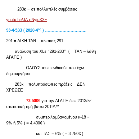
283κ = σε πολλαπλές συμβάσεις
youtu.be/JA-pNyjuX3E
ος
93-4-5
β3 ( 2020-4
) ………………………….
291 = ΔΙΚΗ ΤΑΝ – πίνακας 291
ανάλυση του XLs ‘’291-283’’ ( = ΤΑΝ – λάθη
ΑΓΑΠΕ )
ΟΛΟΥΣ τους κωδικούς που έχω
δημιουργήσει
283κ = πολυπρόσωπες πράξεις = ΔΕΝ
ΧΡΕΩΣΕ
ο
73.500€
για την ΑΓΑΠΕ έως 2013/5
ο
στατιστική τιμή βάσει 2019/7
συμπεριλαμβανομένου κ-18 =
9% ή 5% ( = 4.400€ )
και ΤΑΣ = 6% ( = 3.750€ )