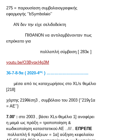
275 = παρουσίαση συμβολαιογραφικής
εφαρμογής ‘’bSymbolaio’’
ΑΝ δεν την είχε σελιδοδείκτη
ΠΙΘΑΝΟΝ να αντιλαμβάνονταν πως
επρόκειτο για
πολλαπλή σύμβαση [ 283κ ]
youtu.be/O3ByqxI4g3M
ος
36-7-8-9α ( 2020-4
) ………………………….
μέσα από τις καταχωρήσεις στο XL/s θεμέλιο
[218]
χάρτης 219θέση3 , συμβόλαιο του 2003 {‘’219γ1α
= ΑΕ’’}
7.00’ :
στο 2003 , βάσει XLs-θεμέλιο 1] αναφέρει
η μαμά ως πράξη = τροποποίηση &
κωδικοποίηση καταστατικού ΑΕ ..///..
ΕΠΡΕΠΕ
πολλαπλή 6 πράξεων = 1α] αύξηση κεφαλαίου