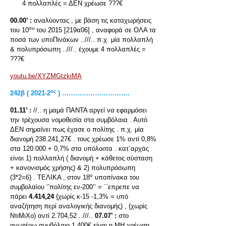
4 πολλαπλές = ΔΕΝ χρέωσε ???€
00.00’ :
αναλύοντας , με βάση τις καταχωρήσεις
ου
του 10
του 2015 [219α06] , αναφορά σε ΟΛΑ τα
ποσά των υποΠινάκων ..///.. π.χ. μία πολλαπλή
& πολυπρόσωπη ..///.. έχουμε 4 πολλαπλές =
???€
youtu.be/XYZMGtzkiMA
ος
242β ( 2021-2
) ………………………….
01.11’ :
//.. η μαμά ΠΑΝΤΑ αργεί να εφαρμόσει
την τρέχουσα νομοθεσία στα συμβόλαια . Αυτό
ΔΕΝ σημαίνει πως έχασε ο πολίτης . π.χ. μία
διανομή 238.241,27€ . τους χρέωσε 1% αντί 0,8%
στα 120.000 + 0,7% στα υπόλοιπα . κατ΄αρχάς
είναι 1) πολλαπλή ( διανομή + κάθετος σύσταση
+ κανονισμός χρήσης) & 2) πολυπρόσωπη
ο
(3*2=6) . ΤΕΛΙΚΑ , στον 18
υποπίνακα του
συμβολαίου ‘’πολίτης εν-200’’ = ΄΄επρεπε να
πάρει
4.414,24
{χωρίς κ-15 -1,3% = υπό
αναζήτηση περί αναλογικής διανομής) , (χωρίς
ΝτιΜιΧο) αντί 2.704,52 ..///..
07.07’ :
στο
ανωτέρω συμβόλαιο 1.400€ είναι η ΜΗ χρέωση