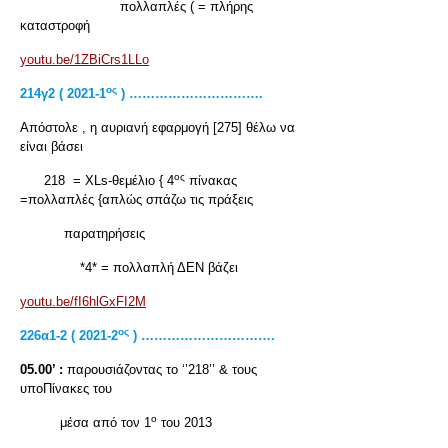
πολλαπλές ( = πλήρης
καταστροφή
youtu.be/1ZBiCrs1LLo
ος
214γ2 ( 2021-1
) ………………………….
Απόστολε , η αυριανή εφαρμογή [275] θέλω να
είναι βάσει
ος
218 = XLs-θεμέλιο { 4
πίνακας
=πολλαπλές {απλώς σπάζω τις πράξεις
παρατηρήσεις
*4* = πολλαπλή ΔΕΝ βάζει
youtu.be/fI6hlGxFI2M
ος
226α1-2 ( 2021-2
) ………………………….
05.00’ :
παρουσιάζοντας το ‘’218’’ & τους
υποΠίνακες του
ο
μέσα από τον 1
του 2013