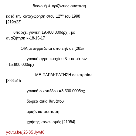
διανομή & οριζόντιος σύσταση
ου
κατά την καταχώρηση στον 12
του 1998
[219α23]
υπάρχει γονική 19.400.000δρχ , με
αναζήτηση κ-18-15-17
ΟΙΑ μεταφράζεται από zηλ σε [283κ
γονική αγροτεμαχίου & κτισμάτων
=15.800.000δρχ
ΜΕ ΠΑΡΑΚΡΑΤΗΣΗ επικαρπίας
[283ω15
γονική οικοπέδου =3.600.000δρχ
δωρεά αιτία θανάτου
οριζόντια σύσταση
χρήσης κανονισμός [219δ4]
youtu.be/j25l8SUywf8