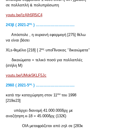
σε πολλαπλή & πολυπρόσωπη
youtu.be/IzAlh5R5iC4
ος
243
β ( 2021-2
) ………………………….
Απόστολε , η αυριανή εφαρμογή [275] θέλω
να είναι βάσει
ος
XLs-θεμέλιο [218] { 2
υποΠίνακας ‘’δικαιώματα’’
δικαιώματα = τελικό ποσό για πολλαπλές
(στήλη Μ)
youtu.be/UMok5KLF5Jc
ος
298
δ
( 2021-5
) ………………………….
ου
κατά την καταχώρηση στον 11
του 1998
[219α23]
υπάρχει διανομή 41.000.000δρχ με
αναζήτηση κ-18 = 45.000δρχ (132€)
ΟΙΑ μεταφράζεται από zηλ σε [283κ