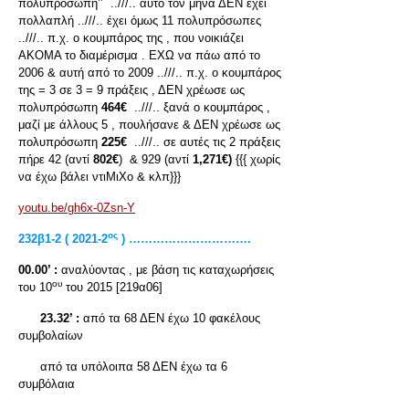
πολυπρόσωπη’’ ..///.. αυτό τον μήνα ΔΕΝ έχει
πολλαπλή ..///.. έχει όμως 11 πολυπρόσωπες
..///.. π.χ. ο κουμπάρος της , που νοικιάζει
ΑΚΟΜΑ το διαμέρισμα . ΕΧΩ να πάω από το
2006 & αυτή από το 2009 ..///.. π.χ. ο κουμπάρος
της = 3 σε 3 = 9 πράξεις , ΔΕΝ χρέωσε ως
πολυπρόσωπη
464€
..///.. ξανά ο κουμπάρος ,
μαζί με άλλους 5 , πουλήσανε & ΔΕΝ χρέωσε ως
πολυπρόσωπη
225€
..///.. σε αυτές τις 2 πράξεις
πήρε 42 (αντί
802€
) & 929 (αντί
1,271€)
{{{ χωρίς
να έχω βάλει ντιΜιΧο & κλπ}}}
youtu.be/gh6x-0Zsn-Y
ος
232
β1-2 ( 2021-2
) ………………………….
00.00’ :
αναλύοντας , με βάση τις καταχωρήσεις
ου
του 10
του 2015 [219α06]
23.32’ :
από τα 68 ΔΕΝ έχω 10 φακέλους
συμβολαίων
από τα υπόλοιπα 58 ΔΕΝ έχω τα 6
συμβόλαια