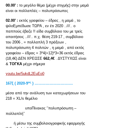
00.00’ :
το μεγάλο θέμα (μέχρι στιγμής) στην μαμά
είναι οι πολλαπλές – πολυπρόσωπες
02.00’ :
εκτός γραφείου – έδρας , η μαμά , το
ψιλοΕμπέδωσε ΤΩΡΑ , εν έτι 2020 ..///.. ο
παππούς έβαζε !! είδα συμβόλαιο του με τρείς
απαιτήσεις ..///.. π.χ. θέση 219-17 , συμβόλαιο
του 2006 , = πολλαπλή 3 πράξεων ,
πολυπρόσωπη 4 πολιτών , η μαμά , από εκτός
γραφείου – έδρας = 3*4(=12)*3=36 εκτός έδρας
(18,4€) ΔΕΝ ΧΡΕΩΣΕ
662,4€
. ΔΥΣΤΥΧΩΣ είναι
&
ΤΟΓΚΑ
μέχρι σήμερα
youtu.be/5ukdL2EuEo0
ος
167ξ ( 2020-9
) ………………………….
μέσα από την ανάλυση των καταχωρήσεων του
218 = XL/s θεμέλιο
υποΠίνακας ‘’πολυπρόσωπη –
πολλαπλή’’
ή μέσω της συμβολαιογραφικής εφαρμογής