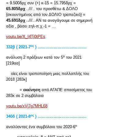
= 9.500δρχ συν (+) κ-15 = 15.795δρχ =
65.805δρχ
..///.. του προσθέτω & ΔΟΛΟ
{σκουντημένος από τον ΔΟΛΙΟ τραπεζικό} =
45.691δρχ
..///.. ΑΝ τα αναγάγουμε σε σημερινή
αξία , βάσει zηλ-π.χ.-1 = …
youtu.be/X_I4Tj0tPEs
ος
332
β ( 2021-7
) ……………………………….
ο
ανάλυση 2 πράξεων κατά τον 5
του 2021
[219αα]
οίες είναι τροποποίηση μιας πολλαπλής του
2018 [283κ]
=
εκκίνηση
από ΑΓΑΠΕ σπασίματος του
283κ σε 2 συμβόλαια
youtu.be/xVj7g7MHL68
ος
340δ ( 2021-8
) ……………………………….
ο
αναλύοντας ένα συμβόλαιο του 2020-6