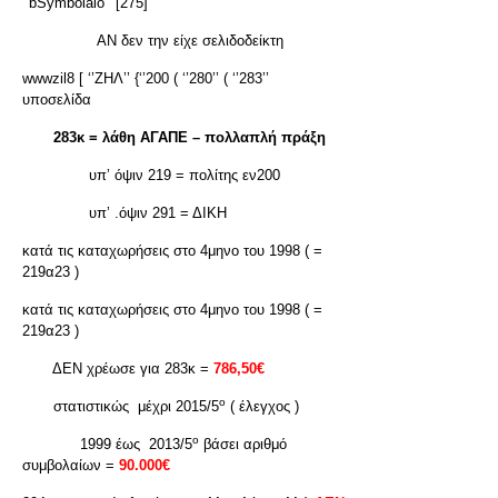
‘’bSymbolaio’’ [275]
ΑΝ δεν την είχε σελιδοδείκτη
wwwzil8 [ ‘’ΖΗΛ’’ {‘’200 ( ‘’280’’ ( ‘’283’’
υποσελίδα
283κ = λάθη ΑΓΑΠΕ – πολλαπλή πράξη
υπ’ όψιν 219 = πολίτης εν200
υπ’ .όψιν 291 = ΔΙΚΗ
κατά τις καταχωρήσεις στο 4μηνο του 1998 ( =
219α23 )
κατά τις καταχωρήσεις στο 4μηνο του 1998 ( =
219α23 )
ΔΕΝ χρέωσε για 283κ =
786,50€
ο
στατιστικώς μέχρι 2015/5
( έλεγχος )
ο
1999 έως 2013/5
βάσει αριθμό
συμβολαίων =
90.000€