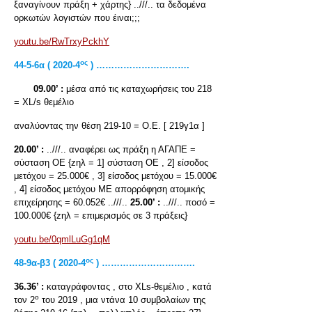
ξαναγίνουν πράξη + χάρτης} ..///.. τα δεδομένα
ορκωτών λογιστών που έιναι;;;
youtu.be/RwTrxyPckhY
ος
44-5-6α ( 2020-4
) ………………………….
09.00’ :
μέσα από τις καταχωρήσεις του 218
= XL/s θεμέλιο
αναλύοντας την θέση 219-10 = Ο.Ε. [ 219γ1α ]
20.00’ :
..///.. αναφέρει ως πράξη η ΑΓΑΠΕ =
σύσταση ΟΕ {zηλ = 1] σύσταση ΟΕ , 2] είσοδος
μετόχου = 25.000€ , 3] είσοδος μετόχου = 15.000€
, 4] είσοδος μετόχου ΜΕ απορρόφηση ατομικής
επιχείρησης = 60.052€ ..///..
25.00’ :
..///.. ποσό =
100.000€ {zηλ = επιμερισμός σε 3 πράξεις}
youtu.be/0qmlLuGg1qM
ος
48-9α-β3 ( 2020-4
) ………………………….
36.36’ :
καταγράφοντας , στο XLs-θεμέλιο , κατά
ο
τον 2
του 2019 , μια ντάνα 10 συμβολαίων της