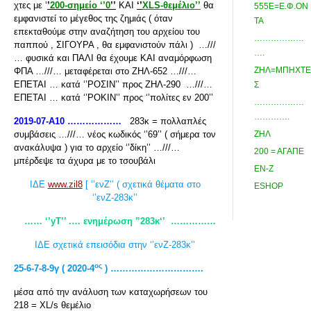
χτες με ‘
’
200-σημείο ‘’0
’’
ΚΑΙ
‘’
XLS
-θεμέλιο’’
θα
555Ε=Ε.Φ.ΟΝ
εμφανιστεί το μέγεθος της ζημιάς ( όταν
ΤΑ
επεκταθούμε στην αναζήτηση του αρχείου του
………………
παππού , ΣΙΓΟΥΡΑ , θα εμφανιστούν πάλι ) …///
….
… φυσικά και ΠΑΛΙ θα έχουμε ΚΑΙ αναμόρφωση
ΖΗΛ=ΜΠΗΧΤΕ
ΦΠΑ …///… μεταφέρεται στο ΖΗΛ-652 …///…
ΕΠΕΤΑΙ … κατά ‘’ΡΟΣΙΝ’’ προς ΖΗΛ-290 …///…
Σ
ΕΠΕΤΑΙ … κατά ‘’ΡΟΚΙΝ’’ προς ‘’πολίτες εν 200’’
………………
………….
2019-07-Α10 ………………
283κ = πολλαπλές
συμβάσεις …///… νέος κωδικός ‘’69’’ ( σήμερα τον
ΖΗΛ
ανακάλυψα ) για το αρχείο ‘’δίκη’’ …///…
200 = ΑΓΑΠΕ
μπέρδεψε τα άχυρα με το τσουβάλι
ΕΝ-Ζ
ΙΔΕ
www.zil8
[ ‘’ενΖ’’ ( σχετικά θέματα στο
ESHOP
‘’ενΖ-283κ’’
…… ‘’yT
’’ .… ενημέρωση ”283κ‘’
……………
ΙΔΕ σχετικά επεισόδια στην ‘’ενΖ-283κ’’
ος
25-6-7-8-9γ ( 2020-4
) ………………………….
μέσα από την ανάλυση των καταχωρήσεων του
218 = XL/s θεμέλιο