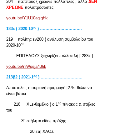
204 = παππούς { χρέωνε πολλαπλές , αλλά
ΔΕΝ
ΧΡΕΩΝΕ
πολυπρόσωπες
youtu.be/Y1U10aqiqHk
ος
183ε ( 2020-10
) ………………………….
219 = πολίτης εν200 { ανάλυση συμβολαίου του
ου
2020-10
ΕΠΙΤΕΛΟΥΣ ξεχωρίζει πολλαπλή [ 283κ ]
youtu.be/niWqsja436k
ος
213β2 ( 2021-1
) ………………………….
Απόστολε , η αυριανή εφαρμογή [275] θέλω να
είναι βάσει
ος
218 = XLs-θεμέλιο { ο 1
πίνακας & στήλες
του
η
3
στήλη = είδος πράξης
20 έτη ΧΑΟΣ