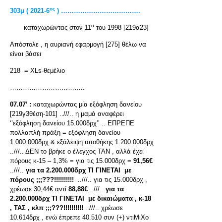
ος
303
μ
( 2021-6
) ……………………………….
ο
καταχωρώντας στον 11
του 1998 [219α23]
Απόστολε , η αυριανή εφαρμογή [275] θέλω να
είναι βάσει
218 = XLs-θεμέλιο
……………………………..
07.07’ :
καταχωρώντας μία εξόφληση δανείου
[219γ3θέση-101] ..///.. η μαμά αναφέρει
‘’εξόφληση δανείου 15.000δρχ’’ .. ΕΠΡΕΠΕ
πολλαπλή πράξη = εξόφληση δανείου
1.000.000δρχ & εξάλειψη υποθήκης 1.200.000δρχ
..///.. ΔΕΝ το βρήκε ο έλεγχος ΤΑΝ , αλλά έχει
πόρους κ-15 – 1,3% = για τις 15.000δρχ =
91,56€
..///..
για τα 2.200.000δρχ ΤΙ ΓΙΝΕΤΑΙ με
πόρους ;;;???!!!!!!!!!!
..///.. για τις 15.000δρχ ,
χρέωσε 30,44€ αντί
88,88€
..///..
για τα
2.200.000δρχ ΤΙ ΓΙΝΕΤΑΙ με δικαιώματα , κ-18
, ΤΑΣ , κλπ ;;;???!!!!!!!!!!
..///.. χρέωσε
10.614δρχ , ενώ έπρεπε 40.510 συν (+) ντιΜιΧο