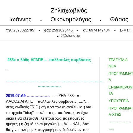
Ζηλιαχωβινός
Ιωάννης
Οικονομολόγος
Θάσος
•
•
τηλ: 2593022795
•
φαξ: 2593023445
•
κιν: 6974149404
•
E-Mail:
zil9@otenet.gr
283κ = λάθη ΑΓΑΠΕ –
πολλαπλές συμβάσεις
ΤΕΛΕΥΤΑΙΑ
ΝΕΑ
…
ΠΡΟΓΡΑΜΜΑΤ
………………………………………………………………….
Α
………………
ΕΝΔΙΑΦΕΡΟΝ
ΤΑ
2019-07-Α9 ………………
… ΖΗΛ-283κ =
ΥΠΟΥΡΓΕΙΑ
ΛΑΘΟΣ ΑΓΑΠΕ = πολλαπλές συμβάσεις …///…
νέος κωδικός ‘’61’’ ( σήμερα τον ανακάλυψα ) για
ΠΡΟΓΡΑΜΜΑΤ
το αρχείο ‘’δίκη’’ …///… της πουτάνας { αν έχω
Α-ΧΤΕΣ
δίκιο ( θα εξετασθεί λεπτομερώς τις επόμενες
………………
ημέρες ) η ζημιά είναι μεγάλη } …///… ΝΑΙ , όταν
…..
θα γίνει πλήρης καταγραφή των δεδομένων του