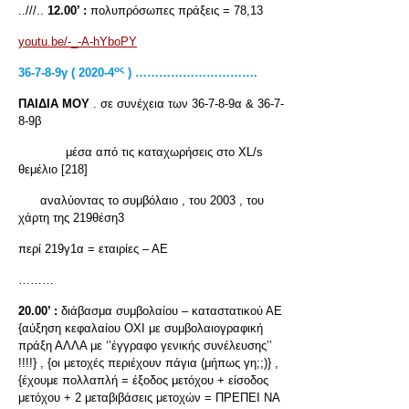
..///..
12.00’ :
πολυπρόσωπες πράξεις = 78,13
youtu.be/-_-A-hYboPY
ος
36-7-8-9γ ( 2020-4
) ………………………….
ΠΑΙΔΙΑ ΜΟΥ
. σε συνέχεια των 36-7-8-9α & 36-7-
8-9β
μέσα από τις καταχωρήσεις στο XL/s
θεμέλιο [218]
αναλύοντας το συμβόλαιο , του 2003 , του
χάρτη της 219θέση3
περί 219γ1α = εταιρίες – ΑΕ
………
20.00’ :
διάβασμα συμβολαίου – καταστατικού ΑΕ
{αύξηση κεφαλαίου ΟΧΙ με συμβολαιογραφική
πράξη ΑΛΛΑ με ‘’έγγραφο γενικής συνέλευσης’’
!!!!} , {οι μετοχές περιέχουν πάγια (μήπως γη;;)} ,
{έχουμε πολλαπλή = έξοδος μετόχου + είσοδος
μετόχου + 2 μεταβιβάσεις μετοχών = ΠΡΕΠΕΙ ΝΑ