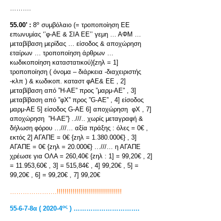
……….
ο
55.00’ :
8
συμβόλαιο (= τροποποίηση ΕΕ
επωνυμίας ‘’φ-ΑΕ & ΣΙΑ ΕΕ’’ γεμη … ΑΦΜ …
μεταβίβαση μερίδας … είσοδος & αποχώρηση
εταίρων … τροποποίηση άρθρων …
κωδικοποίηση καταστατικού){zηλ = 1]
τροποποίηση ( όνομα – διάρκεια -διαχειριστής
-κλπ ) & κωδικοπ. καταστ φΑΕ& ΕΕ , 2]
μεταβίβαση από ”Η-ΑΕ” προς ”μαρμ-ΑΕ” , 3]
μεταβίβαση από ”φΧ” προς ”G-AE” , 4] είσοδος
μαρμ-ΑΕ 5] είσοδος G-ΑΕ 6] αποχώρηση φΧ , 7]
αποχώρηση ”Η-ΑΕ”} ..///.. χωρίς μεταγραφή &
δήλωση φόρου …///… αξία πράξης : όλες = 0€ ,
εκτός 2] ΑΓΑΠΕ = 0€ {zηλ = 1.380.000€} , 3]
ΑΓΑΠΕ = 0€ {zηλ = 20.000€} …///… η ΑΓΑΠΕ
χρέωσε για ΟΛΑ = 260,40€ {zηλ : 1] = 99,20€ , 2]
= 11.953,60€ , 3] = 515,84€ , 4] 99,20€ , 5] =
99,20€ , 6] = 99,20€ , 7] 99,20€
………………….!!!!!!!!!!!!!!!!!!!!!!!!!!!!!!!!!
ος
55-6-7-8α ( 2020-4
) ………………………….