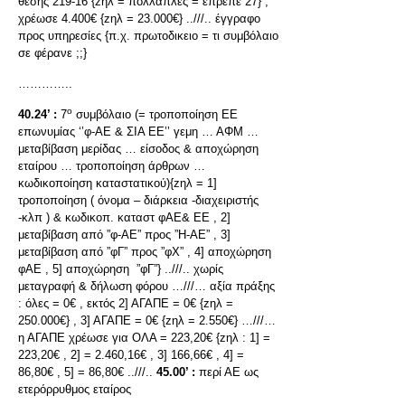
θέσης 219-16 {zηλ = πολλαπλές = έπρεπε 27} ,
χρέωσε 4.400€ {zηλ = 23.000€} ..///.. έγγραφο
προς υπηρεσίες {π.χ. πρωτοδικειο = τι συμβόλαιο
σε φέρανε ;;}
…………..
ο
40.24’ :
7
συμβόλαιο (= τροποποίηση ΕΕ
επωνυμίας ‘’φ-ΑΕ & ΣΙΑ ΕΕ’’ γεμη … ΑΦΜ …
μεταβίβαση μερίδας … είσοδος & αποχώρηση
εταίρου … τροποποίηση άρθρων …
κωδικοποίηση καταστατικού){zηλ = 1]
τροποποίηση ( όνομα – διάρκεια -διαχειριστής
-κλπ ) & κωδικοπ. καταστ φΑΕ& ΕΕ , 2]
μεταβίβαση από ”φ-ΑΕ” προς ”Η-ΑΕ” , 3]
μεταβίβαση από ”φΓ” προς ”φΧ” , 4] αποχώρηση
φΑΕ , 5] αποχώρηση ”φΓ”} ..///.. χωρίς
μεταγραφή & δήλωση φόρου …///… αξία πράξης
: όλες = 0€ , εκτός 2] ΑΓΑΠΕ = 0€ {zηλ =
250.000€} , 3] ΑΓΑΠΕ = 0€ {zηλ = 2.550€} …///…
η ΑΓΑΠΕ χρέωσε για ΟΛΑ = 223,20€ {zηλ : 1] =
223,20€ , 2] = 2.460,16€ , 3] 166,66€ , 4] =
86,80€ , 5] = 86,80€ ..///..
45.00’ :
περί ΑΕ ως
ετερόρρυθμος εταίρος