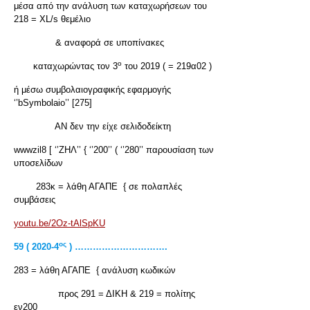
μέσα από την ανάλυση των καταχωρήσεων του
218 = XL/s θεμέλιο
& αναφορά σε υποπίνακες
ο
καταχωρώντας τον 3
του 2019 ( = 219α02 )
ή μέσω συμβολαιογραφικής εφαρμογής
‘’bSymbolaio’’ [275]
ΑΝ δεν την είχε σελιδοδείκτη
wwwzil8 [ ‘’ΖΗΛ’’ { ‘’200’’ ( ‘’280’’ παρουσίαση των
υποσελίδων
283κ = λάθη ΑΓΑΠΕ { σε πολαπλές
συμβάσεις
youtu.be/2Oz-tAlSpKU
ος
59 ( 2020-4
) ………………………….
283 = λάθη ΑΓΑΠΕ { ανάλυση κωδικών
προς 291 = ΔΙΚΗ & 219 = πολίτης
εν200