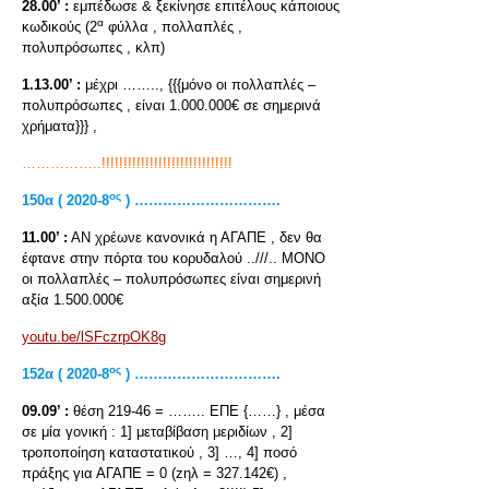
28.00’ :
εμπέδωσε & ξεκίνησε επιτέλους κάποιους
α
κωδικούς (2
φύλλα , πολλαπλές ,
πολυπρόσωπες , κλπ)
1.13.00’ :
μέχρι …….., {{{μόνο οι πολλαπλές –
πολυπρόσωπες , είναι 1.000.000€ σε σημερινά
χρήματα}}} ,
……………..!!!!!!!!!!!!!!!!!!!!!!!!!!!!!!
ος
150α ( 2020-8
) ………………………….
11.00’ :
ΑΝ χρέωνε κανονικά η ΑΓΑΠΕ , δεν θα
έφτανε στην πόρτα του κορυδαλού ..///.. ΜΟΝΟ
οι πολλαπλές – πολυπρόσωπες είναι σημερινή
αξία 1.500.000€
youtu.be/lSFczrpOK8g
ος
152α ( 2020-8
) ………………………….
09.09’ :
θέση 219-46 = …….. ΕΠΕ {……} , μέσα
σε μία γονική : 1] μεταβίβαση μεριδίων , 2]
τροποποίηση καταστατικού , 3] …, 4] ποσό
πράξης για ΑΓΑΠΕ = 0 (zηλ = 327.142€) ,