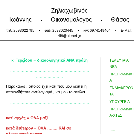
Ζηλιαχωβινός
Ιωάννης
Οικονομολόγος
Θάσος
•
•
τηλ: 2593022795
•
φαξ: 2593023445
•
κιν: 6974149404
•
E-Mail:
zil9@otenet.gr
κ. Τερζίδου = δικαιολογητικά ΑΝΑ πράξη
ΤΕΛΕΥΤΑΙΑ
ΝΕΑ
…………………………………………………….
ΠΡΟΓΡΑΜΜΑΤ
…………………
Α
Παρακαλώ , όποιος έχει κάτι που μου λείπει ή
ΕΝΔΙΑΦΕΡΟΝ
οποιονδήποτε αντιλογισμό , να μου το στείλει
ΤΑ
ΥΠΟΥΡΓΕΙΑ
…………………………………………………….
…………………
ΠΡΟΓΡΑΜΜΑΤ
Α-ΧΤΕΣ
κατ’ αρχάς = ΟΛΑ μαζί
………………
κατά δεύτερον = ΟΛΑ …….. ΚΑΙ σε
…..
ηλεκτρονική μορφή