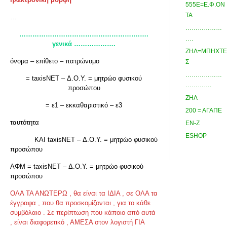
555Ε=Ε.Φ.ΟΝ
ΤΑ
…
………………
……………………………………………….….
….
γενικά ……………….
ΖΗΛ=ΜΠΗΧΤΕ
όνομα – επίθετο – πατρώνυμο
Σ
………………
= taxisNET – Δ.Ο.Υ. = μητρώο φυσικού
………….
προσώπου
ΖΗΛ
= ε1 – εκκαθαριστικό – ε3
200 = ΑΓΑΠΕ
ταυτότητα
ΕΝ-Ζ
ESHOP
ΚΑΙ taxisNET – Δ.Ο.Υ. = μητρώο φυσικού
προσώπου
ΑΦΜ = taxisNET – Δ.Ο.Υ. = μητρώο φυσικού
προσώπου
ΟΛΑ ΤΑ ΑΝΩΤΕΡΩ , θα είναι τα ΙΔΙΑ , σε ΟΛΑ τα
έγγραφα , που θα προσκομίζονται , για το κάθε
συμβόλαιο . Σε περίπτωση που κάποιο από αυτά
, είναι διαφορετικό , ΑΜΕΣΑ στον λογιστή ΓΙΑ