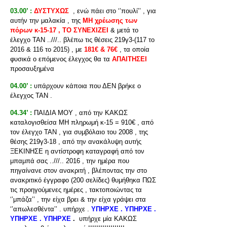
03.00’ :
ΔΥΣΤΥΧΩΣ
, ενώ πάει στο ‘’πουλί’’ , για
αυτήν την μαλακία , της
ΜΗ χρέωσης των
πόρων κ-15-17 , ΤΟ ΣΥΝΕΧΙΖΕΙ
& μετά το
έλεγχο ΤΑΝ ..///.. βλέπω τις θέσεις 219γ3-(117 το
2016 & 116 το 2015) , με
181€ & 76€
, τα οποία
φυσικά ο επόμενος έλεγχος θα τα
ΑΠΑΙΤΗΣΕΙ
προσαυξημένα
04.00’ :
υπάρχουν κάποια που ΔΕΝ βρήκε ο
έλεγχος ΤΑΝ .
04.34’ :
ΠΑΙΔΙΑ ΜΟΥ , από την ΚΑΚΩΣ
καταλογισθείσα ΜΗ πληρωμή κ-15 = 910€ , από
τον έλεγχο ΤΑΝ , για συμβόλαιο του 2008 , της
θέσης 219γ3-18 , από την ανακάλυψη αυτής
ΞΕΚΙΝΗΣΕ η αντίστροφη καταγραφή από τον
μπαμπά σας ..///.. 2016 , την ημέρα που
πηγαίνανε στον ανακριτή , βλέποντας την στο
ανακριτικό έγγραφο (200 σελίδες) θυμήθηκα ΠΩΣ
τις προηγούμενες ημέρες , τακτοποιώντας τα
‘’μπάζα’’ , την είχα βρει & την είχα γράψει στα
‘’απωλεσθέντα’’ . υπήρχε .
ΥΠΗΡΧΕ . ΥΠΗΡΧΕ .
ΥΠΗΡΧΕ . ΥΠΗΡΧΕ
.
υπήρχε μία ΚΑΚΩΣ