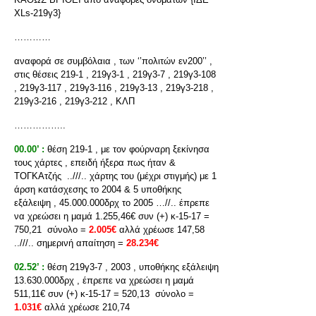
XLs-219γ3}
…………
αναφορά σε συμβόλαια , των ‘’πολιτών εν200’’ ,
στις θέσεις 219-1 , 219γ3-1 , 219γ3-7 , 219γ3-108
, 219γ3-117 , 219γ3-116 , 219γ3-13 , 219γ3-218 ,
219γ3-216 , 219γ3-212 , ΚΛΠ
……………..
00.00’ :
θέση 219-1 , με τον φούρναρη ξεκίνησα
τους χάρτες , επειδή ήξερα πως ήταν &
ΤΟΓΚΑτζής ..///.. χάρτης του (μέχρι στιγμής) με 1
άρση κατάσχεσης το 2004 & 5 υποθήκης
εξάλειψη , 45.000.000δρχ το 2005 …//.. έπρεπε
να χρεώσει η μαμά 1.255,46€ συν (+) κ-15-17 =
750,21 σύνολο =
2.005€
αλλά χρέωσε 147,58
..///.. σημερινή απαίτηση =
28.234€
02.52’ :
θέση 219γ3-7 , 2003 , υποθήκης εξάλειψη
13.630.000δρχ , έπρεπε να χρεώσει η μαμά
511,11€ συν (+) κ-15-17 = 520,13 σύνολο =
1.031€
αλλά χρέωσε 210,74