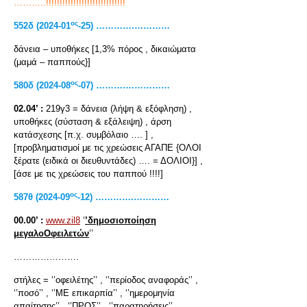
………..!!!!!!!!!!!!!!!!!!!!!!!!!!!!!
ος
552
δ
(2024-01
-25) ………….…………
δάνεια – υποθήκες [1,3% πόρος , δικαιώματα
(μαμά – παππούς}]
ος
580
δ
(2024-08
-07) ………….…………
02.04’ :
219γ3 = δάνεια (λήψη & εξόφληση) ,
υποθήκες (σύσταση & εξάλειψη) , άρση
κατάσχεσης [π.χ. συμβόλαιο …. ] ,
[προβληματισμοί με τις χρεώσεις ΑΓΑΠΕ {ΟΛΟΙ
ξέρατε (ειδικά οι διευθυντάδες) …. = ΔΟΛΙΟΙ}] ,
[άσε με τις χρεώσεις του παππού !!!!]
ος
587θ (2024-09
-12) ………….…………
00.00’ :
www.zil8
‘
’δημοσιοποίηση
μεγαλοΟφειλετών
’’
………………….
στήλες = ‘’οφειλέτης’’ , ‘’περίοδος αναφοράς’’ ,
‘’ποσό’’ , ‘’ΜΕ επικαρπία’’ , ‘’ημερομηνία
απαίτησης’’ , ‘’ΠΡΟΣ’’ , ‘’παρατηρήσεις’’