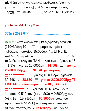
ΔΕΝ έρχονται για αρχικές μισθώσεις (γιατί τα
χρέωνε ο παππούς) , αλλά για παρατάσεις (=
1δρχ)} ..///..
04.44’ :
…… , δάνεια –ΚΛΠ [219γ3] ,
……..
youtu.be/MATlczcyMaw
ος
303
μ
( 2021-6
) ……………………………….
07.07’ :
καταχωρώντας μία εξόφληση δανείου
[219γ3θέση-101] ..///.. η μαμά αναφέρει
‘’εξόφληση δανείου 15.000δρχ’’ .. ΕΠΡΕΠΕ
πολλαπλή πράξη = ………………….. ..///.. ΔΕΝ
το βρήκε ο έλεγχος ΤΑΝ , αλλά έχει πόρους κ-15
– 1,3% = για τις 15.000δρχ =
91,56€
..///..
για τα
2.200.000δρχ ΤΙ ΓΙΝΕΤΑΙ με πόρους
;;;???!!!!!!!!!!
..///.. για τις 15.000δρχ , χρέωσε
30,44€ αντί
88,88€
..///..
για τα 2.200.000δρχ ΤΙ
ΓΙΝΕΤΑΙ με δικαιώματα , κ-18 , ΤΑΣ , κλπ
;;;???!!!!!!!!!!
..///.. χρέωσε 10.614δρχ , ενώ
έπρεπε 40.510 συν (+) ντιΜιΧο = 9.500δρχ συν
(+) κ-15 = 15.795δρχ =
65.805δρχ
..///.. του
προσθέτω & ΔΟΛΟ {σκουντημένος από τον
ΔΟΛΙΟ τραπεζικό} =
45.691δρχ
..///.. ΑΝ τα