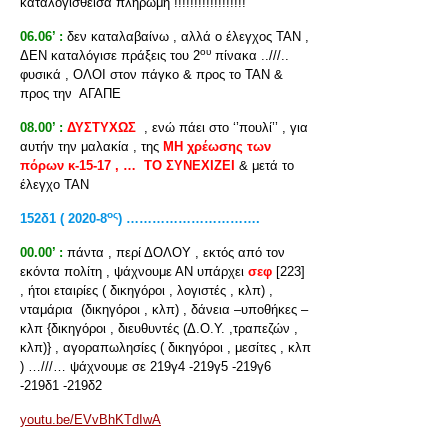
καταλογισθείσα πληρωμή !!!!!!!!!!!!!!!!!!
06.06’ :
δεν καταλαβαίνω , αλλά ο έλεγχος ΤΑΝ ,
ου
ΔΕΝ καταλόγισε πράξεις του 2
πίνακα ..///..
φυσικά , ΟΛΟΙ στον πάγκο & προς το ΤΑΝ &
προς την ΑΓΑΠΕ
08.00’ :
ΔΥΣΤΥΧΩΣ
, ενώ πάει στο ‘’πουλί’’ , για
αυτήν την μαλακία , της
ΜΗ χρέωσης των
πόρων κ-15-17 , … ΤΟ ΣΥΝΕΧΙΖΕΙ
& μετά το
έλεγχο ΤΑΝ
ος
152δ1 ( 2020-8
) ………………………….
00.00’ :
πάντα , περί ΔΟΛΟΥ , εκτός από τον
εκόντα πολίτη , ψάχνουμε ΑΝ υπάρχει
σεφ
[223]
, ήτοι εταιρίες ( δικηγόροι , λογιστές , κλπ) ,
νταμάρια (δικηγόροι , κλπ) , δάνεια –υποθήκες –
κλπ {δικηγόροι , διευθυντές (Δ.Ο.Υ. ,τραπεζών ,
κλπ)} , αγοραπωλησίες ( δικηγόροι , μεσίτες , κλπ
) …///… ψάχνουμε σε 219γ4 -219γ5 -219γ6
-219δ1 -219δ2
youtu.be/EVvBhKTdIwA