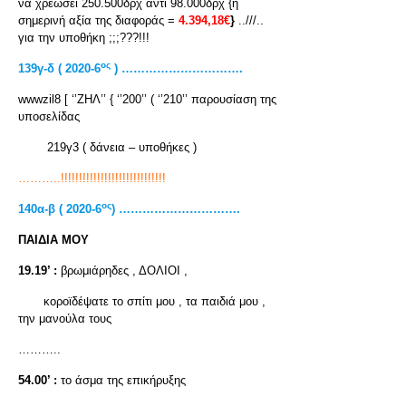
να χρεώσει 250.500δρχ αντί 98.000δρχ {η
σημερινή αξία της διαφοράς =
4.394,18€
}
..///..
για την υποθήκη ;;;???!!!
ος
139γ-δ ( 2020-6
) ………………………….
wwwzil8 [ ‘’ΖΗΛ’’ { ‘’200’’ ( ‘’210’’ παρουσίαση της
υποσελίδας
219γ3 ( δάνεια – υποθήκες )
………..!!!!!!!!!!!!!!!!!!!!!!!!!!!!!
ος
140α-β ( 2020-6
) ………………………….
ΠΑΙΔΙΑ ΜΟΥ
19.19’ :
βρωμιάρηδες , ΔΟΛΙΟΙ ,
κοροϊδέψατε το σπίτι μου , τα παιδιά μου ,
την μανούλα τους
………..
54.00’ :
το άσμα της επικήρυξης