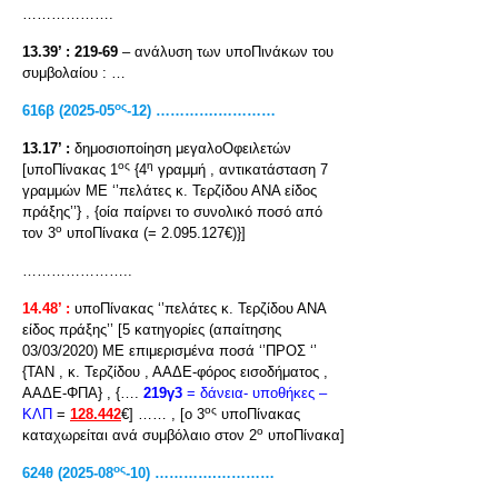
……………….
13.39’ :
219-69
– ανάλυση των υποΠινάκων του
συμβολαίου : …
ος
616β (2025-05
-12) ………….…………
13.17’ :
δημοσιοποίηση μεγαλοΟφειλετών
ος
η
[υποΠίνακας 1
{4
γραμμή , αντικατάσταση 7
γραμμών ΜΕ ‘’πελάτες κ. Τερζίδου ΑΝΑ είδος
πράξης’’} , {οία παίρνει το συνολικό ποσό από
ο
τον 3
υποΠίνακα (= 2.095.127€)}]
…………………..
14.48’ :
υποΠίνακας ‘’πελάτες κ. Τερζίδου ΑΝΑ
είδος πράξης’’ [5 κατηγορίες (απαίτησης
03/03/2020) ΜΕ επιμερισμένα ποσά ‘’ΠΡΟΣ ‘’
{ΤΑΝ , κ. Τερζίδου , ΑΑΔΕ-φόρος εισοδήματος ,
ΑΑΔΕ-ΦΠΑ} , {….
219γ3
= δάνεια- υποθήκες –
ος
ΚΛΠ
=
128.442
€] …… , [ο 3
υποΠίνακας
ο
καταχωρείται ανά συμβόλαιο στον 2
υποΠίνακα]
ος
624θ (2025-08
-10) ………….…………