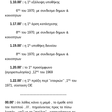
η
1.10.00’ :
η 1
εξάλειψη υποθήκης
ος
6
του 1970, με συνδεσμο δημων &
κοινοτητων
η
1.17.00’ :
η 1
άρση κατάσχεσης
ος
8
του 1970, με συνδεσμο δημων &
κοινοτητων
η
1.19.00’ :
η 1
υποθήκη δανείου
ος
8
του 1970, με συνδεσμο δημων &
κοινοτητων
ο
1.20.00’ :
το 1
προσύμφωνο
ος
(αγοραπωλησίας) ,12
του 1969
η
ος
1.22.00’ :
η 1
πράξη περί ‘’εταιριών’’ ,1
του
1971, σύσταση ΟΕ
…………………………………….
00.00’ :
ότι λάθος κάνει η μαμά , το έμαθε από
τον παππού ..///.. πηγαίνοντας προς τα πίσω
λοιπόν , μαζί με τα ‘’πούλια’’ , καταγράφουμε τις