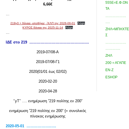
555Ε=Ε.Φ.ΟΝ
6,66€
ΤΑ
…
………………
….
219γ3 = δάνεια -υποθήκες -΄ΚΛΠ της 2026-06-01
Λήψη
ΚΥΡΟΣ δάνεια της 2025-11-14
Λήψη
ΖΗΛ=ΜΠΗΧΤΕ
…
Σ
ΙΔΕ στο 219 ……………………………………..….
………………
………….
2019-07/08-Α
ΖΗΛ
2019-07/08-Γ1
200 = ΑΓΑΠΕ
ΕΝ-Ζ
2020(01/01 έως 02/02)
ESHOP
2020-02-20
2020-04-28
‘’yΤ’’ .… ενημέρωση ”219 πολίτης εν 200”
ενημέρωση ”219 πολίτης εν 200” {= συνολικός
πίνακας ενημέρωσης
2020-05-01 ………………..….