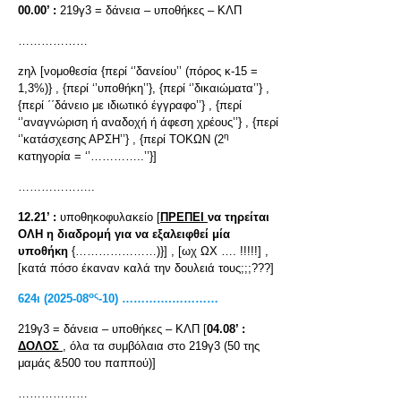
00.00’ :
219γ3 = δάνεια – υποθήκες – ΚΛΠ
………………
zηλ [νομοθεσία {περί ‘’δανείου’’ (πόρος κ-15 =
1,3%)} , {περί ‘’υποθήκη’’}, {περί ‘’δικαιώματα’’} ,
{περί ΄΄δάνειο με ιδιωτικό έγγραφο’’} , {περί
‘’αναγνώριση ή αναδοχή ή άφεση χρέους’’} , {περί
η
‘’κατάσχεσης ΑΡΣΗ’’} , {περί ΤΟΚΩΝ (2
κατηγορία = ‘’…………..’’}]
………………..
12.21’ :
υποθηκοφυλακείο [
ΠΡΕΠΕΙ
να τηρείται
ΟΛΗ η διαδρομή για να εξαλειφθεί μία
υποθήκη
{…………………)}] , [ωχ ΩΧ …. !!!!!] ,
[κατά πόσο έκαναν καλά την δουλειά τους;;;???]
ος
624
ι
(2025-08
-10) ………….…………
219γ3 = δάνεια – υποθήκες – ΚΛΠ [
04.08’ :
ΔΟΛΟΣ
, όλα τα συμβόλαια στο 219γ3 (50 της
μαμάς &500 του παππού)]
………………