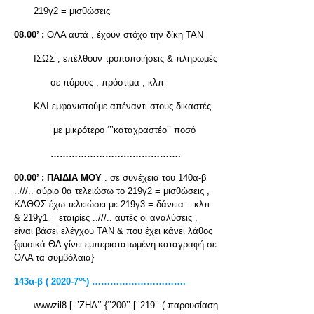
219γ2 = μισθώσεις
08.00’ :
ΟΛΑ αυτά , έχουν στόχο την δίκη ΤΑΝ
ΙΣΩΣ , επέλθουν τροποποιήσεις & πληρωμές
σε πόρους , πρόστιμα , κλπ
ΚΑΙ εμφανιστούμε απέναντι στους δικαστές
με μικρότερο ‘’’καταχραστέο’’ ποσό
…………………………………….
00.00’ :
ΠΑΙΔΙΑ ΜΟΥ
. σε συνέχεια του 140α-β
..///.. αύριο θα τελειώσω το 219γ2 = μισθώσεις ,
ΚΑΘΩΣ έχω τελειώσει με 219γ3 = δάνεια – κλπ
& 219γ1 = εταιρίες ..///.. αυτές οι αναλύσεις ,
είναι βάσει ελέγχου ΤΑΝ & που έχει κάνει λάθος
{φυσικά ΘΑ γίνει εμπεριστατωμένη καταγραφή σε
ΟΛΑ τα συμβόλαια}
ος
143α-β ( 2020-7
) ………………………….
wwwzil8 [ ‘’ΖΗΛ’’ {‘’200’’ [‘’219’’ ( παρουσίαση