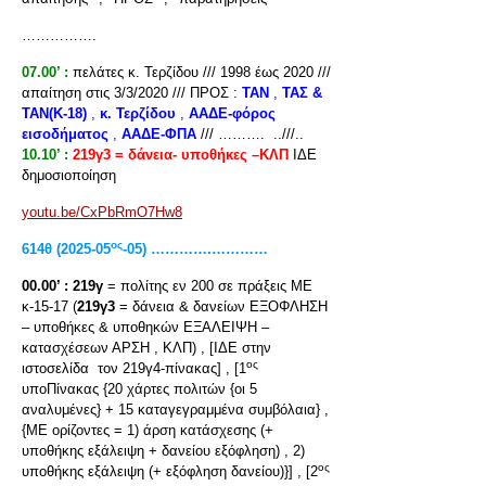
…………….
07.00’ :
πελάτες κ. Τερζίδου /// 1998 έως 2020 ///
απαίτηση στις 3/3/2020 /// ΠΡΟΣ :
ΤΑΝ
,
ΤΑΣ &
ΤΑΝ(Κ-18)
,
κ. Τερζίδου
,
ΑΑΔΕ-φόρος
εισοδήματος
,
ΑΑΔΕ-ΦΠΑ
/// ………. ..///..
10.10’ :
219γ3 = δάνεια- υποθήκες –ΚΛΠ
ΙΔΕ
δημοσιοποίηση
youtu.be/CxPbRmO7Hw8
ος
614θ (2025-05
-05) ………….…………
00.00’ :
219γ
= πολίτης εν 200 σε πράξεις ΜΕ
κ-15-17 (
219γ3
= δάνεια & δανείων ΕΞΟΦΛΗΣΗ
– υποθήκες & υποθηκών ΕΞΑΛΕΙΨΗ –
κατασχέσεων ΑΡΣΗ , ΚΛΠ) , [ΙΔΕ στην
ος
ιστοσελίδα τον 219γ4-πίνακας] , [1
υποΠίνακας {20 χάρτες πολιτών {οι 5
αναλυμένες} + 15 καταγεγραμμένα συμβόλαια} ,
{ΜΕ ορίζοντες = 1) άρση κατάσχεσης (+
υποθήκης εξάλειψη + δανείου εξόφληση) , 2)
ος
υποθήκης εξάλειψη (+ εξόφληση δανείου)}] , [2