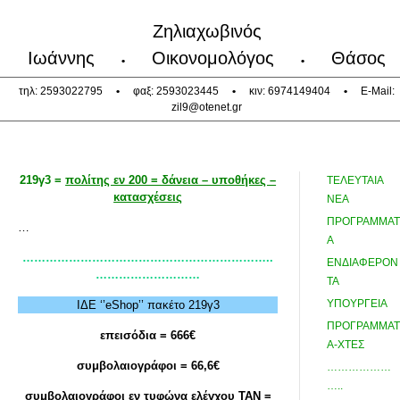
Ζηλιαχωβινός
Ιωάννης
Οικονομολόγος
Θάσος
•
•
τηλ: 2593022795
•
φαξ: 2593023445
•
κιν: 6974149404
•
E-Mail:
zil9@otenet.gr
219γ3 =
πολίτης εν 200 = δάνεια – υποθήκες –
ΤΕΛΕΥΤΑΙΑ
κατασχέσεις
ΝΕΑ
ΠΡΟΓΡΑΜΜΑΤ
…
Α
………………………………………………………..
ΕΝΔΙΑΦΕΡΟΝ
………………………
ΤΑ
ΥΠΟΥΡΓΕΙΑ
ΙΔΕ ‘’eShop’’ πακέτο 219γ3
ΠΡΟΓΡΑΜΜΑΤ
επεισόδια = 666€
Α-ΧΤΕΣ
συμβολαιογράφοι = 66,6€
………………
…..
συμβολαιογράφοι εν τυφώνα ελέγχου ΤΑΝ =