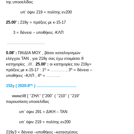
της υποσελίδας
υπ’ όψιν 219 = πολίτης εν200
25.00’ :
219γ = πράξεις με κ-15-17
3 = δάνεια – υποθήκες -ΚΛΠ
………………………..
0.08’ :
ΠΑΙΔΙΑ ΜΟΥ , βάσει καταλογισμών
ελέγχου ΤΑΝ , για 219γ σας έχω ετοιμάσει 8
κατηγορίες ..///..
25.00’ :
οι κατηγορίες του 219γ=
η
η
πράξεις με κ-15-17 : 1
= ……….. , 3
= δάνεια –
η
υποθήκες –ΚΛΠ , 4
= ………..
ος
152γ ( 2020-8
) ………………………….
wwwzil8 [ ‘’ΖΗΛ’’ {‘’200’’ ( ‘’210’’ ( ‘’219’’
παρουσίαση υποσελίδας
υπ΄ όψιν 291 = ΔΙΚΗ – ΤΑΝ
υπ’ όψιν 219 = πολίτης εν200
219γ3 = δάνεια –υποθήκες –κατασχέσεις