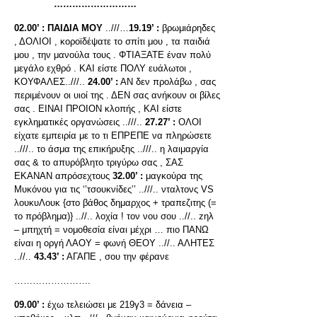
………………………
02.00’ :
ΠΑΙΔΙΑ ΜΟΥ
..///…
19.19’ :
βρωμιάρηδες
, ΔΟΛΙΟΙ , κοροϊδέψατε το σπίτι μου , τα παιδιά
μου , την μανούλα τους . ΦΤΙΑΞΑΤΕ έναν πολύ
μεγάλο εχθρό . ΚΑΙ είστε ΠΟΛΥ ευάλωτοι ,
ΚΟΥΦΑΛΕΣ..///..
24.00’ :
ΑΝ δεν προλάβω , σας
περιμένουν οι υιοί της . ΔΕΝ σας ανήκουν οι βίλες
σας . ΕΙΝΑΙ ΠΡΟΙΟΝ κλοπής , ΚΑΙ είστε
εγκληματικές οργανώσεις ..///..
27.27’ :
ΟΛΟΙ
είχατε εμπειρία με το τι ΕΠΡΕΠΕ να πληρώσετε
..///.. το άσμα της επικήρυξης ..///.. η λαιμαργία
σας & το απυρόβλητο τριγύρω σας , ΣΑΣ
ΕΚΑΝΑΝ απρόσεχτους
32.00’ :
μαγκούρα της
Μυκόνου για τις ‘’τσουκνίδες’’ ..///.. νταλτονς VS
λουκυΛουκ {στο βάθος δημαρχος + τραπεζιτης (=
το πρόβλημα)} ..//.. λοχία ! τον νου σου ..//.. zηλ
– μπηχτή = νομοθεσία είναι μέχρι … πιο ΠΑΝΩ
είναι η οργή ΛΑΟΥ = φωνή ΘΕΟΥ ..//.. ΑΛΗΤΕΣ
..//..
43.43’ :
ΑΓΑΠΕ , σου την φέρανε
…………………….
09.00’ :
έχω τελειώσει με 219γ3 = δάνεια –