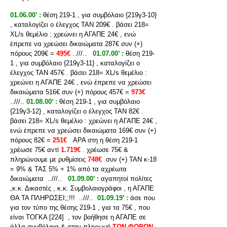
01.06.00’ :
θέση 219-1 , για συμβόλαιο {219γ3-10}
, καταλογίζει ο έλεγχος ΤΑΝ 209€ . βάσει 218=
XL/s θεμέλιο : χρεώνει η ΑΓΑΠΕ 24€ , ενώ
έπρεπε να χρεώσει δικαιώματα 287€ συν (+)
πόρους 209€ =
495€
..///..
01.07.00’ :
θέση 219-
1 , για συμβόλαιο {219γ3-11} , καταλογίζει ο
έλεγχος ΤΑΝ 457€ . βάσει 218= XL/s θεμέλιο :
χρεώνει η ΑΓΑΠΕ 24€ , ενώ έπρεπε να χρεώσει
δικαιώματα 516€ συν (+) πόρους 457€ =
973€
..///..
01.08.00’ :
θέση 219-1 , για συμβόλαιο
{219γ3-12} , καταλογίζει ο έλεγχος ΤΑΝ 82€ .
βάσει 218= XL/s θεμέλιο : χρεώνει η ΑΓΑΠΕ 24€ ,
ενώ έπρεπε να χρεώσει δικαιώματα 169€ συν (+)
πόρους 82€ =
251€
ΑΡΑ στη η θέση 219-1
χρέωσε 75€ αντί
1.719€
.
χρέωσε 75€ &
πληρώνουμε με ρυθμίσεις
748€
συν (+) ΤΑΝ κ-18
= 9% & ΤΑΣ 5% + 1% από τα αχρέωτα
δικαιώματα ..///..
01.09.00’ :
αγαπητοί πολίτες
,κ.κ. Δικαστές , κ.κ. Συμβολαιογράφοι , η ΑΓΑΠΕ
ΘΑ ΤΑ ΠΛΗΡΩΣΕΙ;;!!! ..///..
01.09.19’ :
άσε που
για τον τύπο της θέσης 219-1 , για τα 75€ , που
είναι ΤΟΓΚΑ [224] , τον βοήθησε η ΑΓΑΠΕ σε
άλλα συμβόλαια & στην πληρωμή
ΤΩΝ ΦΟΡΩΝ