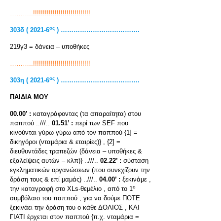
………..!!!!!!!!!!!!!!!!!!!!!!!!!!!!!
ος
303
δ
( 2021-6
) ……………………………….
219γ3 = δάνεια – υποθήκες
………..!!!!!!!!!!!!!!!!!!!!!!!!!!!!!
ος
303
η
( 2021-6
) ……………………………….
ΠΑΙΔΙΑ ΜΟΥ
00.00’ :
καταγράφοντας (τα απαραίτητα) στου
παππού ..///..
01.51’ :
περί των SEF που
κινούνται γύρω γύρω από τον παππού {1] =
δικηγόροι (νταμάρια & εταιρίες)} , {2] =
διευθυντάδες τραπεζών (δάνεια – υποθήκες &
εξαλείψεις αυτών – κλπ)} ..///..
02.22’ :
σύσταση
εγκληματικών οργανώσεων (που συνεχίζουν την
δράση τους & επί μαμάς) ..///..
04.00’ :
ξεκινάμε ,
ο
την καταγραφή στο XLs-θεμέλιο , από το 1
συμβόλαιο του παππού , για να δούμε ΠΟΤΕ
ξεκινάει την δράση του ο κάθε ΔΟΛΙΟΣ , ΚΑΙ
ΓΙΑΤΙ έρχεται στον παππού {π.χ. νταμάρια =