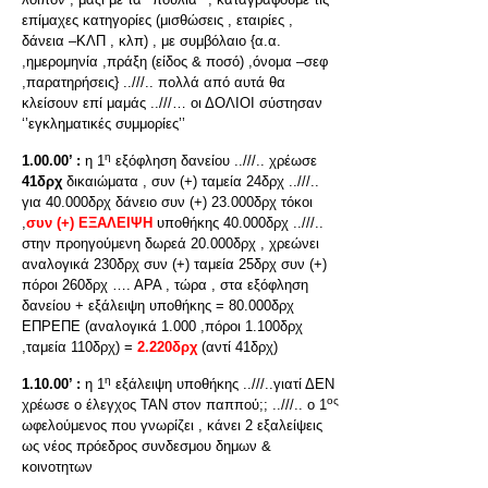
επίμαχες κατηγορίες (μισθώσεις , εταιρίες ,
δάνεια –ΚΛΠ , κλπ) , με συμβόλαιο {α.α.
,ημερομηνία ,πράξη (είδος & ποσό) ,όνομα –σεφ
,παρατηρήσεις} ..///.. πολλά από αυτά θα
κλείσουν επί μαμάς ..///… οι ΔΟΛΙΟΙ σύστησαν
‘’εγκληματικές συμμορίες’’
η
1.00.00’ :
η 1
εξόφληση δανείου ..///.. χρέωσε
41δρχ
δι
καιώματα , συν (+) ταμεία 24δρχ ..///..
για 40.000δρχ δάνειο συν (+) 23.000δρχ τόκοι
,
συν (+) ΕΞΑΛΕΙΨΗ
υποθήκης 40.000δρχ ..///..
στην προηγούμενη δωρεά 20.000δρχ , χρεώνει
αναλογικά 230δρχ συν (+) ταμεία 25δρχ συν (+)
πόροι 260δρχ …. ΑΡΑ , τώρα , στα εξόφληση
δανείου + εξάλειψη υποθήκης = 80.000δρχ
ΕΠΡΕΠΕ (αναλογικά 1.000 ,πόροι 1.100δρχ
,ταμεία 110δρχ) =
2.220δρχ
(αντί 41δρχ)
η
1.10.00’ :
η 1
εξάλειψη υποθήκης ..///..γιατί ΔΕΝ
ος
χρέωσε ο έλεγχος ΤΑΝ στον παππού;; ..///.. ο 1
ωφελούμενος που γνωρίζει , κάνει 2 εξαλείψεις
ως νέος πρόεδρος συνδεσμου δημων &
κοινοτητων