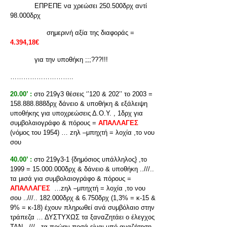
ΕΠΡΕΠΕ να χρεώσει 250.500δρχ αντί
98.000δρχ
σημερινή αξία της διαφοράς =
4.394,18€
για την υποθήκη ;;;???!!!
………………………..
20.00’ :
στο 219γ3 θέσεις ‘’120 & 202’’ το 2003 =
158.888.888δρχ δάνειο & υποθήκη & εξάλειψη
υποθήκης για υποχρεώσεις Δ.Ο.Υ. , 1δρχ για
συμβολαιογράφο & πόρους =
ΑΠΑΛΛΑΓΕΣ
(νόμος του 1954) … zηλ –μπηχτή = λοχία ,το νου
σου
40.00’ :
στο 219γ3-1 {δημόσιος υπάλληλος} ,το
1999 = 15.000.000δρχ & δάνειο & υποθήκη ..///..
τα μισά για συμβολαιογράφο & πόρους =
ΑΠΑΛΛΑΓΕΣ
…zηλ –μπηχτή = λοχία ,το νου
σου ..///.. 182.000δρχ & 6.750δρχ (1,3% = κ-15 &
9% = κ-18) έχουν πληρωθεί ανά συμβόλαιο στην
τράπεζα … ΔΥΣΤΥΧΩΣ τα ξαναΖητάει ο έλεγχος
ΤΑΝ ..///.. τα πρώην ποσά είναι υπό αναζήτηση