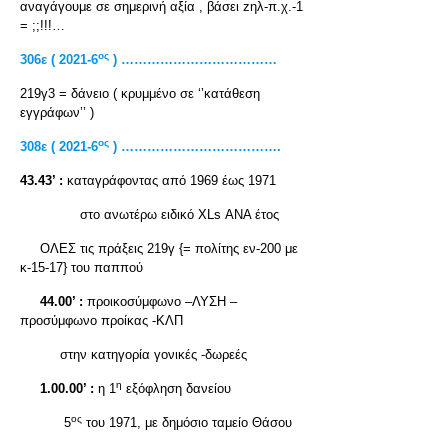
αναγάγουμε σε σημερινή αξία , βάσει zηλ-π.χ.-1
= ;;!!!…
ος
306
ε
( 2021-6
) ………………………………
219γ3 = δάνειο ( κρυμμένο σε ‘’κατάθεση
εγγράφων’’ )
ος
308ε ( 2021-6
) ……………………………….
43.43’ :
καταγράφοντας από 1969 έως 1971
στο ανωτέρω ειδικό XLs ΑΝΑ έτος
ΟΛΕΣ τις πράξεις 219γ {= πολίτης εν-200 με
κ-15-17} του παππού
44.00’ :
προικοσύμφωνο –ΛΥΣΗ –
προσύμφωνο προίκας -ΚΛΠ
στην κατηγορία γονικές -δωρεές
η
1.00.00’ :
η 1
εξόφληση δανείου
ος
5
του 1971, με δημόσιο ταμείο Θάσου