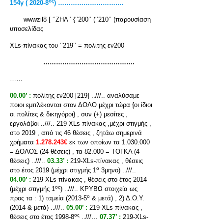
ος
154γ ( 2020-8
) ………………………….
wwwzil8 [ ‘’ΖΗΛ’’ {‘’200’’ (‘’210’’ (παρουσίαση
υποσελίδας
XLs-πίνακας του ‘’219’’ = πολίτης εν200
…………………………………….
……
00.00’ :
πολίτης εν200 [219] ..///.. αναλύσαμε
ποιοι εμπλέκονται στον ΔΟΛΟ μέχρι τώρα {οι ίδιοι
οι πολίτες & δικηγόροι} , συν (+) μεσίτες ,
εργολάβοι ..///.. 219-XLs-πίνακας ,μέχρι στιγμής ,
στο 2019 , από τις 46 θέσεις , ζητάω σημερινά
χρήματα
1.278.243€
εκ των οποίων τα 1.030.000
= ΔΟΛΟΣ (24 θέσεις) , τα 82.000 = ΤΟΓΚΑ (4
θέσεις) ..///..
03.33’ :
219-XLs-πίνακας , θέσεις
ο
στο έτος 2019 (μέχρι στιγμής 1
3μηνο) ..///..
04.00’ :
219-XLs-πίνακας , θέσεις στο έτος 2014
ος
(μέχρι στιγμής 1
) ..///.. ΚΡΥΒΩ στοιχεία ως
ο
προς τα : 1) ταμεία (2013-5
& μετά) , 2) Δ.Ο.Υ.
(2014 & μετά) ..///..
05.00’ :
219-XLs-πίνακας ,
ος
θέσεις στο έτος 1998-8
..///…
07.37’ :
219-XLs-