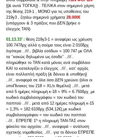
{{& αυτά ΤΟΓΚΑ}} . ΤΕΛΙΚΑ στον σημερινό χάρτη
της θέσης 219-1 , ΜΟΝΟ για τις υποθέσεις του
219γ3 , ζητάω σημερινά χρήματα
28.000€
(υπάρχουν & 3 πράξεις που ΔΕΝ βρήκε ο
έλεγχος ΤΑΝ)
01.13.33’ :
θέση 219γ3-1 = αναφέρει ως χρέωση
100.747δρχ αλλά η σούμα τους είναι 2.010δρχ
λιγότερα ..///.. βιβλία εσόδων = 100.747 με ΟΛΑ
τα ‘’κακώς δηλωμένα ως έσοδο’’ ..///..
πληρώθηκε το ΤΑΝ κατά μόνας ανά συμβόλαιο
ΚΑΙ το καταλογίζει ο έλεγχος ..///.. κατ’ αρχάς
είναι πολλαπλή πράξη {& δάνειο & υποθήκη}
..///.. αναφορά σε όλα όσα ΔΕΝ χρεώνει {όλοι οι
υποΠίνακες του 218 = XL/s θεμέλιο} ..///.. μετά
από 5 ημέρες πληρωμή κ-18 = 9% = 6.750δρχ ,με
κωδικό συμβολαιογράφου = τον κωδικό του
παππού ..///.. μετά από 12 ημέρες πληρωμή κ-15
= 1,3% = 182.610δρχ (534,12€),με κωδικό
συμβολαιογράφου = τον κωδικό του παππού
η
..///.. ΕΠΡΕΠΕ 1
η πληρωμή ΤΑΝ-ΤΑΣ στον
φάκελο του αρχείου ..///.. αναφορά – ανάλυση
σχετικής νομοθεσίας ..///.. για το δάνειο ΕΠΡΕΠΕ