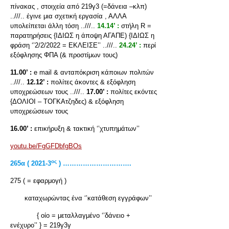
πίνακας , στοιχεία από 219γ3 (=δάνεια –κλπ)
..///.. έγινε μια σχετική εργασία , ΑΛΛΑ
υπολείπεται άλλη τόση ..///..
14.14’ :
στήλη R =
παρατηρήσεις {ΙΔΙΩΣ η άποψη ΑΓΑΠΕ) {ΙΔΙΩΣ η
φράση ‘’2/2/2022 = ΕΚΛΕΙΣΕ’’ ..///..
24.24’ :
περί
εξόφλησης ΦΠΑ (& προστίμων τους)
11.00’ :
e mail & ανταπόκριση κάποιων πολιτών
..///..
12.12’ :
πολίτες άκοντες & εξόφληση
υποχρεώσεων τους ..///..
17.00’ :
πολίτες εκόντες
{ΔΟΛΙΟΙ – ΤΟΓΚΑτζηδες) & εξόφληση
υποχρεώσεων τους
16.00’ :
επικήρυξη & τακτική ‘’χτυπημάτων’’
youtu.be/FgGFDbfgBOs
ος
265α ( 2021-3
) ………………………….
275 ( = εφαρμογή )
καταχωρώντας ένα ‘’κατάθεση εγγράφων’’
{ οίο = μεταλλαγμένο ‘’δάνειο +
ενέχυρο’’ } = 219γ3γ