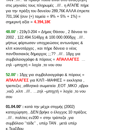
στις μηνιαίες τους πληρωμές ..///.. η ΑΓΑΠΕ πήρε
για την πράξη του δανείου 289,76€ ΑΛΛΑ έπρεπε
701,16€ {συν (+) ταμεία = 9% + 5% + 1%} =
σημερινή αξία =
4.394,18€
48.00’ :
219γ3-204 = Δήμος Θάσου , 2 δάνεια το
2002 , 122.494.514δρχ & 100.000.000δρχ ..///..
μήπως φόρτωσαν υποχρεώσεις αντωνάρας &
κλπ κοινοτάρχες , και πήρε δάνεια ο νέος
πανΘασιακός δήμαρχος ;;;?? ..///.. 1δρχ για
συμβολαιογράφο & πόρους =
ΑΠΑΛΛΑΓΕΣ
…
zηλ –μπηχτή = λοχία ,το νου σου
52.00’ :
1δρχ για συμβολαιογράφο & πόρους =
ΑΠΑΛΛΑΓΕΣ
για ΚΛΠ –ΜΑΦΙΕΣ = εκκλησια ,
τραπεζες ,αθλητικά σωματεία ,ΕΟΤ ,ΜΚΟ ,οβροι
,ναζι ,κλπ ..///.. …zηλ –μπηχτή = λοχία ,το νου
σου
01.04.00’ :
κατά την μέχρι στιγμής (2002)
καταχώρηση , ΔΕΝ βρήκε ο έλεγχος 10 πράξεις
..///.. πολίτες εν200 = στην τράπεζα ,για
συμβόλαιο ‘’τάδε’’ , υπέρ ΤΑΝ . μετά υπέρ
κ.Τερζίδου