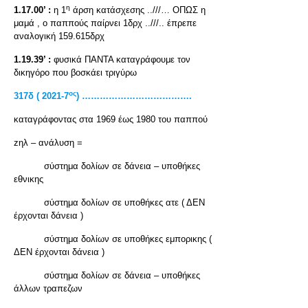
η
1.17.00’ :
η 1
άρση κατάσχεσης ..///… ΟΠΩΣ η
μαμά , ο παππούς παίρνει 1δρχ ..///.. έπρεπε
αναλογική 159.615δρχ
1.19.39’ :
φυσικά ΠΑΝΤΑ καταγράφουμε τον
δικηγόρο που βοσκάει τριγύρω
ος
317δ ( 2021-7
) ……………………………….
καταγράφοντας στα 1969 έως 1980 του παππού
zηλ – ανάλυση =
σύστημα δολίων σε δάνεια – υποθήκες
εθνικης
σύστημα δολίων σε υποθήκες ατε ( ΔΕΝ
έρχονται δάνεια )
σύστημα δολίων σε υποθήκες εμπορικης (
ΔΕΝ έρχονται δάνεια )
σύστημα δολίων σε δάνεια – υποθήκες
άλλων τραπεζων