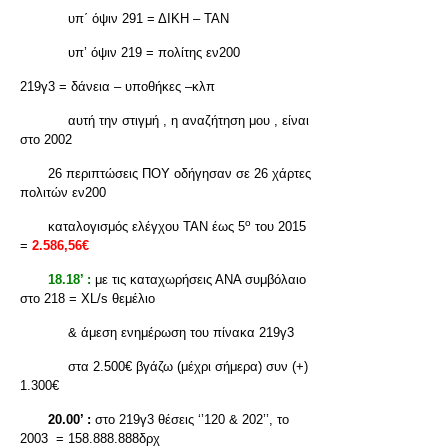
υπ΄ όψιν 291 = ΔΙΚΗ – ΤΑΝ
υπ’ όψιν 219 = πολίτης εν200
219γ3 = δάνεια – υποθήκες –κλπ
αυτή την στιγμή , η αναζήτηση μου , είναι
στο 2002
26 περιπτώσεις ΠΟΥ οδήγησαν σε 26 χάρτες
πολιτών εν200
ο
καταλογισμός ελέγχου ΤΑΝ έως 5
του 2015
=
2.586,56€
18.18’ :
με τις καταχωρήσεις ΑΝΑ συμβόλαιο
στο 218 = XL/s θεμέλιο
& άμεση ενημέρωση του πίνακα 219γ3
στα 2.500€ βγάζω (μέχρι σήμερα) συν (+)
1.300€
20.00’ :
στο 219γ3 θέσεις ‘’120 & 202’’, το
2003 = 158.888.888δρχ