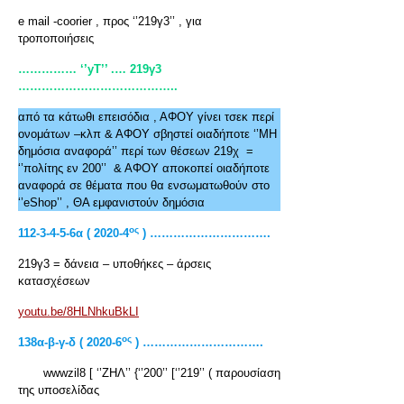
e mail -coorier , προς ‘’219γ3’’ , για
τροποποιήσεις
…………… ‘’yT’’ .… 219γ3
…………………………………..
από τα κάτωθι επεισόδια , ΑΦΟΥ γίνει τσεκ περί
ονομάτων –κλπ & ΑΦΟΥ σβηστεί οιαδήποτε ‘’ΜΗ
δημόσια αναφορά’’ περί των θέσεων 219χ =
‘’πολίτης εν 200’’ & ΑΦΟΥ αποκοπεί οιαδήποτε
αναφορά σε θέματα που θα ενσωματωθούν στο
‘’eShop’’ , ΘΑ εμφανιστούν δημόσια
ος
112-3-4-5-6α ( 2020-4
) ………………………….
219γ3 = δάνεια – υποθήκες – άρσεις
κατασχέσεων
youtu.be/8HLNhkuBkLI
ος
138α-β-γ-δ ( 2020-6
) ………………………….
wwwzil8 [ ‘’ΖΗΛ’’ {‘’200’’ [‘’219’’ ( παρουσίαση
της υποσελίδας