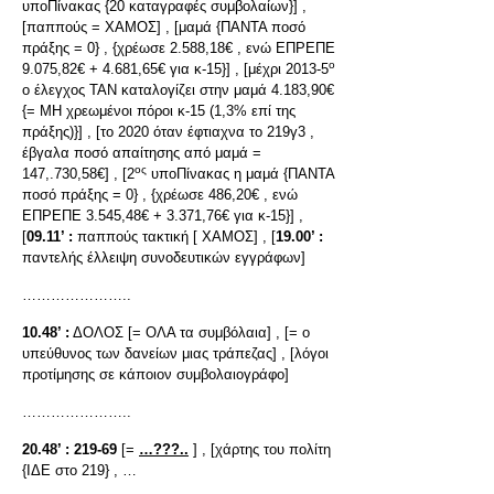
υποΠίνακας {20 καταγραφές συμβολαίων}] ,
[παππούς = ΧΑΜΟΣ] , [μαμά {ΠΑΝΤΑ ποσό
πράξης = 0} , {χρέωσε 2.588,18€ , ενώ ΕΠΡΕΠΕ
ο
9.075,82€ + 4.681,65€ για κ-15}] , [μέχρι 2013-5
ο έλεγχος ΤΑΝ καταλογίζει στην μαμά 4.183,90€
{= ΜΗ χρεωμένοι πόροι κ-15 (1,3% επί της
πράξης)}] , [το 2020 όταν έφτιαχνα το 219γ3 ,
έβγαλα ποσό απαίτησης από μαμά =
ος
147,.730,58€] , [2
υποΠίνακας η μαμά {ΠΑΝΤΑ
ποσό πράξης = 0} , {χρέωσε 486,20€ , ενώ
ΕΠΡΕΠΕ 3.545,48€ + 3.371,76€ για κ-15}] ,
[
09.11’ :
παππούς τακτική [ ΧΑΜΟΣ] , [
19.00’ :
παντελής έλλειψη συνοδευτικών εγγράφων]
…………………..
10.48’ :
ΔΟΛΟΣ [= ΟΛΑ τα συμβόλαια] , [= ο
υπεύθυνος των δανείων μιας τράπεζας] , [λόγοι
προτίμησης σε κάποιον συμβολαιογράφο]
…………………..
20.48’ :
219-69
[=
…???..
] , [χάρτης του πολίτη
{ΙΔΕ στο 219} , …