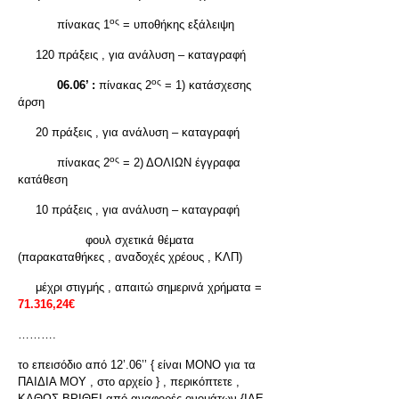
ος
πίνακας 1
= υποθήκης εξάλειψη
120 πράξεις , για ανάλυση – καταγραφή
ος
06.06’ :
πίνακας 2
= 1) κατάσχεσης
άρση
20 πράξεις , για ανάλυση – καταγραφή
ος
πίνακας 2
= 2) ΔΟΛΙΩΝ έγγραφα
κατάθεση
10 πράξεις , για ανάλυση – καταγραφή
φουλ σχετικά θέματα
(παρακαταθήκες , αναδοχές χρέους , ΚΛΠ)
μέχρι στιγμής , απαιτώ σημερινά χρήματα =
71.316,24€
……….
το επεισόδιο από 12’.06’’ { είναι ΜΟΝΟ για τα
ΠΑΙΔΙΑ ΜΟΥ , στο αρχείο } , περικόπτετε ,
ΚΑΘΩΣ ΒΡΙΘΕΙ από αναφορές ονομάτων {ΙΔΕ