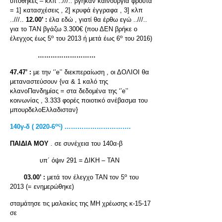
υποθήκες – κλπ ..///.. βγήκαν καινούργια φρούτα
= 1] κατασχέσεις , 2] κρυφά έγγραφα , 3] κλπ
..///..
12.00’ :
έλα εδώ , γιατί θα έρθω εγώ ..///..
για το ΤΑΝ βγάζω 3.300€ (που ΔΕΝ βρήκε ο
ο
ο
έλεγχος έως 5
του 2013 ή μετά έως 6
του 2016)
………………………
47.47’ :
με την ‘’e’’ διεκπεραίωση , οι ΔΟΛΙΟΙ θα
μεταναστεύσουν {να & 1 καλό της
κλανοΠανδημίας = στα δεδομένα της ‘’e’’
κοινωνίας , 3.333 φορές ποιοτικό ανέβασμα του
μπουρδελοΕλλαδισταν}
ος
140γ-δ ( 2020-6
) ………………………….
ΠΑΙΔΙΑ ΜΟΥ
. σε συνέχεια του 140α-β
υπ΄ όψιν 291 = ΔΙΚΗ – ΤΑΝ
ο
03.00’ :
μετά τον έλεγχο ΤΑΝ τον 5
του
2013 (= ενημερώθηκε)
σταμάτησε τις μαλακίες της ΜΗ χρέωσης κ-15-17
σε