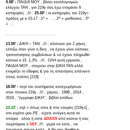
0.08’ :
ΠΑΙΔΙΑ ΜΟΥ , βάσει καταλογισμών
ελέγχου ΤΑΝ , για 219γ σας έχω ετοιμάσει 8
κατηγορίες ..///..
25.00’ :
οι κατηγορίες του 219γ=
η
η
η
πράξεις με κ-15-17 : 1
= … , 2
= μισθώσεις , 3
= ….
………………………………….
13.00’ :
ΔΙΚΗ – ΤΑΝ ..///.. κλείνουν για 2 μήνες .
ελπίζω όταν γίνει η δίκη , να έχουν γίνει κάποιες
τροποποιήσεις συμβολαίων & να έχουν πληρωθεί
κάποια κ-15 -1,3% ..///.. ΟΛΗ αυτή εργασία ,
ΠΑΙΔΙΑ ΜΟΥ , στοχεύει στην ΔΙΚΗ-ΤΑΝ αλλά
ετοιμάζει το έδαφος & για τις απαιτήσεις απέναντι
στους πολίτες [219]
18.00’ :
περί του συστήματος καταχωρήσεων
στον πίνακα 219γ ..///.. χάρτες , 1998 , 2014 ,
2019 , ‘’έγγραφο ΔΙΚΗ’’ , βιβλίο εσόδων
22.22’ :
zηλ = όπως είπα & στις εταιρίες [219γ1] ,
στο κορίτσι μου ΡΕ . είχατε ανάγκη αυτά τα
σπόρια . αλλά ή είστε
ΔΟΛΙΟΙ
από κούνια ή σας
τουμπάρισε ο
SEF
..///.. γεροί να είστε , να
πηγαίνετε πάντα καλά , & θα σας βοηθάμε