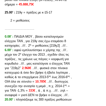
σήμερα =
45.888,75€
25.00’ :
219γ = πράξεις με κ-15-17
2 = μισθώσεις
………………………..
0.08’ :
ΠΑΙΔΙΑ ΜΟΥ , βάσει καταλογισμών
ελέγχου ΤΑΝ , για 219γ σας έχω ετοιμάσει 8
η
κατηγορίες ..///.. 2
= μισθώσεις [219γ2] ..///..
6.00’ :
αφού εμπλουτίστηκε ο χάρτης της ..///..
ο
μέχρι τον 2
έλεγχο του 2013 , σχεδόν όλες τις
πράξεις , τις χρέωνε ως πάγιες = καρφωτή για
κορυδαλο ..///.. μας καταλόγισε ο έλεγχος ΤΑΝ
για ‘’219γ2’’
2.968€
..///.. φυσικά στον πίνακα
καταχωρώ & όσα δεν βρήκε ή έβαλε λιγότερα ,
ος
ος
καθώς & τα επερχόμενα 2013-5
έως 2016-6
,
ΟΙΑ όλα σε σύνολο =
10.785€
..///.. δυστυχώς
ος
συνεχίζει την ανοησία η μαμά , π.χ. 2014-1
=
για ΤΑΝ -1,3% =
333€
, & , & π.χ. ..///.. zηλ –
αναφορά = γιατί ΔΕΝ τα βρήκε ο έλεγχος ..///..
20.00’ :
πλησιάζουμε τις 300 πράξεις μισθώσεων