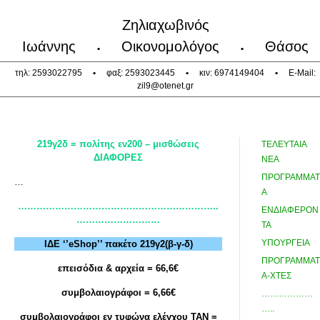
Ζηλιαχωβινός
Ιωάννης
Οικονομολόγος
Θάσος
•
•
τηλ: 2593022795
•
φαξ: 2593023445
•
κιν: 6974149404
•
E-Mail:
zil9@otenet.gr
219γ2δ = πολίτης εν200 – μισθώσεις
ΤΕΛΕΥΤΑΙΑ
ΔΙΑΦΟΡΕΣ
ΝΕΑ
ΠΡΟΓΡΑΜΜΑΤ
…
Α
………………………………………………………..
ΕΝΔΙΑΦΕΡΟΝ
………………………
ΤΑ
ΥΠΟΥΡΓΕΙΑ
ΙΔΕ ‘’eShop
’’ πακέτο 219γ2(β-γ-δ)
ΠΡΟΓΡΑΜΜΑΤ
επεισόδια & αρχεία = 66,6€
Α-ΧΤΕΣ
συμβολαιογράφοι = 6,66€
………………
…..
συμβολαιογράφοι εν τυφώνα ελέγχου ΤΑΝ =