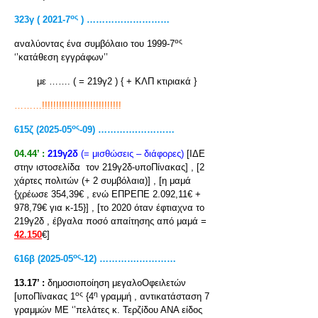
ος
323
γ
( 2021-7
) ………………………
ος
αναλύοντας ένα συμβόλαιο του 1999-7
‘’κατάθεση εγγράφων’’
με ……. ( = 219γ2 ) { + ΚΛΠ κτιριακά }
………!!!!!!!!!!!!!!!!!!!!!!!!!!!!
ος
615
ζ
(2025-05
-09) ………….…………
04.44’ :
219γ2δ
(= μισθώσεις – διάφορες)
[ΙΔΕ
στην ιστοσελίδα τον 219γ2δ-υποΠίνακας] , [2
χάρτες πολιτών (+ 2 συμβόλαια)] , [η μαμά
{χρέωσε 354,39€ , ενώ ΕΠΡΕΠΕ 2.092,11€ +
978,79€ για κ-15}] , [το 2020 όταν έφτιαχνα το
219γ2δ , έβγαλα ποσό απαίτησης από μαμά =
42.150
€]
ος
616
β
(2025-05
-12) ………….…………
13.17’ :
δημοσιοποίηση μεγαλοΟφειλετών
ος
η
[υποΠίνακας 1
{4
γραμμή , αντικατάσταση 7
γραμμών ΜΕ ‘’πελάτες κ. Τερζίδου ΑΝΑ είδος