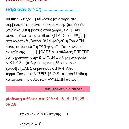
ος
664
μ
2 (2026-07
-17) ………….…………
00.00’ :
219γ2
= μισθώσεις [αναφορά στο
συμβόλαιο ‘’ότι κάνει’’ ο εκμισθωτής {υποδομές
,κτιριακά ,επεμβάσεις στον χώρο ,ΚΛΠ} ,ΑΝ
φύγει ‘’μένει’’ στον μισθωτή {ΤΙ ΛΕΣ ρε!!!!!!!}] , [ή
στα αγροτικά ,’’όποτε θέλει φεύγει’’ ή ‘’αν ΔΕΝ
κάνει παράταση’’ ή ‘’ΑΝ φύγει’’ , ‘’ότι κάνει’’ ο
εκμισθωτής ……..] ,[ΟΛΕΣ οι μισθώσεις ΕΠΡΕΠΕ
να πηγαίνουν στην Δ.Ο.Υ. ,ΜΕ πλήρη αναφορά
& Κ1-Κ-2-…(= δηλώσεις επεμβάσεων στον
χώρο)] , [ΟΛΕΣ οι μισθώσεις ,ΠΑΝΤΑ θα
τερματίζονται με ΛΥΣΕΙΣ {S.O.S. = πανελλαδική
καταγραφή ‘’μισθώσεων –ΛΥΣΕΩΝ αυτών’’}]
……………..… ενημέρωση ”219γ2δ” …..
μίσθωση = θέσεις στο 219 : 4 , 8 , 9 , 15 , 25 ,
56 ,58 ,
επικοινωνία διευθέτησης = 1
κλείσιμο = 0