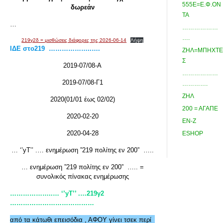
555Ε=Ε.Φ.ΟΝ
δωρεάν
ΤΑ
…
………………
….
219γ2δ = μισθώσεις διάφορες της 2026-06-14
Λήψη
ΙΔΕ στο219 ………………..….
ΖΗΛ=ΜΠΗΧΤΕ
Σ
2019-07/08-Α
………………
2019-07/08-Γ1
………….
ΖΗΛ
2020(01/01 έως 02/02)
200 = ΑΓΑΠΕ
2020-02-20
ΕΝ-Ζ
2020-04-28
ESHOP
… ‘’yΤ’’ .… ενημέρωση ”219 πολίτης εν 200” …..
… ενημέρωση ”219 πολίτης εν 200” ….. =
συνολικός πίνακας ενημέρωσης
………………..… ‘’
yT
’’ .…219γ2
………………………………
…
από τα κάτωθι επεισόδια , ΑΦΟΥ γίνει τσεκ περί