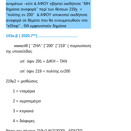
ονομάτων –κλπ & ΑΦΟΥ σβηστεί οιαδήποτε ‘’ΜΗ
δημόσια αναφορά’’ περί των θέσεων 219χ =
‘’πολίτης εν 200’’ & ΑΦΟΥ αποκοπεί οιαδήποτε
αναφορά σε θέματα που θα ενσωματωθούν στο
‘’eShop’’ , ΘΑ εμφανιστούν δημόσια
ος
143α-β ( 2020-7
) ………………………….
wwwzil8 [ ‘’ΖΗΛ’’ {‘’200’’ [‘’219’’ ( παρουσίαση
της υποσελίδας
υπ΄ όψιν 291 = ΔΙΚΗ – ΤΑΝ
υπ’ όψιν 219 = πολίτης εν200
219γ2 = μισθώσεις
1 = νταμάρια
2 = αγροτεμάχια
3 = κτιριακά
4 = διάφορες
βάσει του πίνακα 219γ2 (6/7/2020) , ΑΠΑΙΤΩ