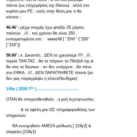
πάντα (ως επιχειρήσεις της Θάσου) . αλλά στο
κορίτσι μου ΡΕ ; εσείς στην θέση μου τι θα
κάνατε ;
46.46’ :
μέχρι στιγμής έχω φτιάξει 25 χάρτες
πολιτών ..///.. του χρόνου θα είναι 250 ,
ενσωματωμένοι στο : wwwzil8 [ ‘’ΖΗΛ’’ {‘’200’’
[‘’219’’]}
58.00’ :
κ. Δικαστές . ΔΕΝ τα χρεώσαμε !!!! ..///..
ταμεία ΤΑΝ-ΤΑΣ , θα τα πάρουν τα ΠΑΙΔΙΑ της &
θα σας τα δώσουν . αν δεν υπάρχετε , θα πάνε
στο ΕΦΚΑ ..///.. ΔΕΝ ΠΑΡΑΓΡΑΦΕΤΕ τίποτα (αν
δεν μας παραγράψει η κλανοΠανδημια)
ος
149α ( 2020-7
) ………………………….
ΟΤΑΝ θα στοιχειοθετηθούν , η ροή τεχνογνωσίας
& τα οφέλη μου ΩΣ πληροφοριοδότης των
υπηρεσιών
ΘΑ κυνηγηθούν ΑΜΕΣΑ μίσθωση [ 219γ2] &
εταιρείες [219γ1]