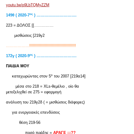
youtu.be/p9LbTQMyZZM
ος
149θ ( 2020-7
) ………………………….
223 = ΔΟΛΟΣ [[……………
μισθώσεις [219γ2
………………!!!!!!!!!!!!!!!!!!!!!!!!!!!!!!!!!!!!!!!
ος
172γ ( 2020-9
) ………………………….
ΠΑΙΔΙΑ ΜΟΥ
ο
καταχωρώντας στον 5
του 2007 [219α14]
μέσα στο 218 = XLs-θεμέλιο , οίο θα
μετεξελιχθεί σε 275 = εφαρμογή
ανάλυση του 219γ2δ ( = μισθώσεις διάφορες)
για ενεργειακές επενδύσεις
θέση 219-56
ποσό πράξης =
ΑΡΑΓΕ ;;;??