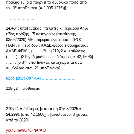
πράξης’’} , {οία παίρνει το συνολικό ποσό από
ο
τον 3
υποΠίνακα (= 2.095.127€)}]
…………………..
14.48’ :
υποΠίνακας ‘’πελάτες κ. Τερζίδου ΑΝΑ
είδος πράξης’’ [5 κατηγορίες (απαίτησης
03/03/2020) ΜΕ επιμερισμένα ποσά ‘’ΠΡΟΣ ‘’
{ΤΑΝ , κ. Τερζίδου , ΑΑΔΕ-φόρος εισοδήματος ,
ΑΑΔΕ-ΦΠΑ} , {…. …///… {219γ2 = μισθώσεις
(…….) , (219γ2δ μισθώσεις –διάφορες = 42,150€)]
ος
…… , [ο 3
υποΠίνακας καταχωρείται ανά
ο
συμβόλαιο στον 2
υποΠίνακα]
ος
623δ (2025-08
-04) ………….…………
219-γ2 = μισθώσεις
………………
219γ2δ = διάφορες [απαίτηση 01/08/2025 =
54.299
€ {από 42.150€}] , [αναλυμένοι 3 χάρτες
από το 2020]
youtu.be/9G7OPjAfAt8