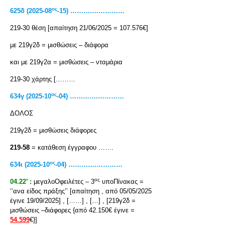
ος
625δ (2025-08
-15) ………….…………
219-30 θέση [απαίτηση 21/06/2025 = 107.576€]
με 219γ2δ = μισθώσεις – διάφορα
και με 219γ2α = μισθώσεις – νταμάρια
219-30 χάρτης [………
ος
634γ (2025-10
-04) ………….…………
ΔΟΛΟΣ
219γ2δ = μισθώσεις διάφορες
219-58
= κατάθεση έγγραφου …….
ος
634
ι
(2025-10
-04) ………….…………
ος
04.22’ :
μεγαλοΟφειλέτες – 3
υποΠίνακας =
‘’ανα είδος πράξης’’ [απαίτηση , από 05/05/2025
έγινε 19/09/2025] , [……] , […] , [219γ2δ =
μισθώσεις –διάφορες {από 42.150€ έγινε =
54.599
€}]