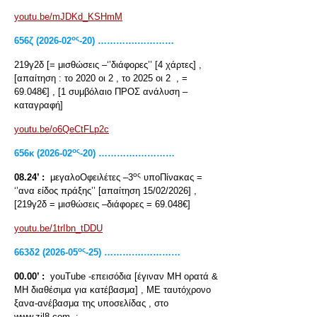
youtu.be/mJDKd_KSHmM
ος
656ζ (2026-02
-20) ………….…………
219γ2δ [= μισθώσεις –‘’διάφορες’’ [4 χάρτες] ,
[απαίτηση : το 2020 οι 2 , το 2025 οι 2 , =
69.048€] , [1 συμβόλαιο ΠΡΟΣ ανάλυση –
καταγραφή]
youtu.be/o6QeCtFLp2c
ος
656
κ
(2026-02
-20) ………….…………
ος
08.24’ :
μεγαλοΟφειλέτες –3
υποΠίνακας =
‘’ανα είδος πράξης’’ [απαίτηση 15/02/2026] ,
[219γ2δ = μισθώσεις –διάφορες = 69.048€]
youtu.be/1trIbn_tDDU
ος
663
δ
2 (2026-05
-25) ………….…………
00.00’ :
youTube -επεισόδια [έγιναν ΜΗ ορατά &
ΜΗ διαθέσιμα για κατέβασμα] , ΜΕ ταυτόχρονο
ξανα-ανέβασμα της υποσελίδας , στο
www.zil8.com :