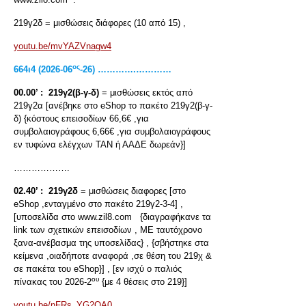
219γ2δ = μισθώσεις διάφορες (10 από 15) ,
youtu.be/mvYAZVnagw4
ος
664ι4 (2026-06
-26) ………….…………
00.00’ :
219γ2(β-γ-δ)
= μισθώσεις εκτός από
219γ2α [ανέβηκε στο eShop το πακέτο 219γ2(β-γ-
δ) {κόστους επεισοδίων 66,6€ ,για
συμβολαιογράφους 6,66€ ,για συμβολαιογράφους
εν τυφώνα ελέγχων ΤΑΝ ή ΑΑΔΕ δωρεάν}]
……………….
02.40’ :
219γ2δ
= μισθώσεις διαφορες [στο
eShop ,ενταγμένο στο πακέτο 219γ2-3-4] ,
[υποσελίδα στο www.zil8.com {διαγραφήκανε τα
link των σχετικών επεισοδίων , ΜΕ ταυτόχρονο
ξανα-ανέβασμα της υποσελίδας} , {σβήστηκε στα
κείμενα ,οιαδήποτε αναφορά ,σε θέση του 219χ &
σε πακέτα του eShop}] , [εν ισχύ ο παλιός
ου
πίνακας του 2026-2
{με 4 θέσεις στο 219}]
youtu.be/nFRs_YG2OA0