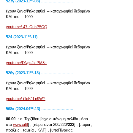
523γ (2023-11
-08) ………….…………
έχουν ξαναΨηλαφηθεί – καταχωρηθεί δεδομένα
ΚΑΙ του …1999
youtu.be/-47_QuhP5OQ
ος
524 (2023-11
-11) ………….…………
έχουν ξαναΨηλαφηθεί – καταχωρηθεί δεδομένα
ΚΑΙ του …1999
youtu.be/DNgsJkiPM3c
ος
526
γ
(2023-11
-18) ………….…………
έχουν ξαναΨηλαφηθεί – καταχωρηθεί δεδομένα
ΚΑΙ του …1999
youtu.be/-iTcK1Ln9WY
ος
568
κ
(2024-04
-13) ………….…………
00.00’ :
κ. Τερζίδου [είχε αυτόνομη σελίδα μέσα
στο
www.xil8
] , [τώρα είναι 200/220/
222
] , [πόροι ,
πράξεις , ταμεία , ΚΛΠ] , [υποΠίνακας