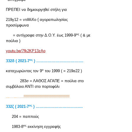
ΠΡΕΠΕΙ να δημιουργηθεί στήλη για
219γ12 = ντιΜιΧο { αγοραπωλησίας
προσύμφωνα
ος
= αντίγραφα στην Δ.Ο.Υ. έως 1999-9
( & με
πούλια )
youtu.be/7fk2KP13zAo
ος
332δ ( 2021-7
) ……………………………….
ο
καταχωρώντας τον 9
του 1999 ( = 219α22 )
283σ = ΛΑΘΟΣ ΑΓΑΠΕ = πούλια στο
συμβόλαιο ΑΝΤΙ στο πορτοφόλι
…………..!!!!!!!!!!!!!!!!!!!!!!!!!!!!!!!!!!!!!!!
ος
332ζ ( 2021-7
) ……………………………….
204 = παππούς
ος
1983-8
εκκίνηση εγγραφής