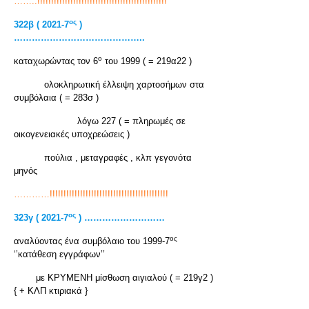
……..!!!!!!!!!!!!!!!!!!!!!!!!!!!!!!!!!!!!!!!!!!!!!!!
ος
322β ( 2021-7
)
……………………………………..
ο
καταχωρώντας τον 6
του 1999 ( = 219α22 )
ολοκληρωτική έλλειψη χαρτοσήμων στα
συμβόλαια ( = 283σ )
λόγω 227 ( = πληρωμές σε
οικογενειακές υποχρεώσεις )
πούλια , μεταγραφές , κλπ γεγονότα
μηνός
…………!!!!!!!!!!!!!!!!!!!!!!!!!!!!!!!!!!!!!!!!!!!
ος
323γ ( 2021-7
) ………………………
ος
αναλύοντας ένα συμβόλαιο του 1999-7
‘’κατάθεση εγγράφων’’
με ΚΡΥΜΕΝΗ μίσθωση αιγιαλού ( = 219γ2 )
{ + ΚΛΠ κτιριακά }