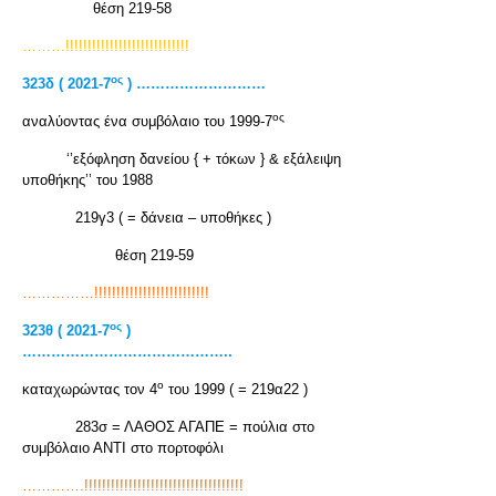
θέση 219-58
………!!!!!!!!!!!!!!!!!!!!!!!!!!!!
ος
323
δ
( 2021-7
) ………………………
ος
αναλύοντας ένα συμβόλαιο του 1999-7
‘’εξόφληση δανείου { + τόκων } & εξάλειψη
υποθήκης’’ του 1988
219γ3 ( = δάνεια – υποθήκες )
θέση 219-59
……………!!!!!!!!!!!!!!!!!!!!!!!!!!
ος
323θ ( 2021-7
)
……………………………………..
ο
καταχωρώντας τον 4
του 1999 ( = 219α22 )
283σ = ΛΑΘΟΣ ΑΓΑΠΕ = πούλια στο
συμβόλαιο ΑΝΤΙ στο πορτοφόλι
………….!!!!!!!!!!!!!!!!!!!!!!!!!!!!!!!!!!!!