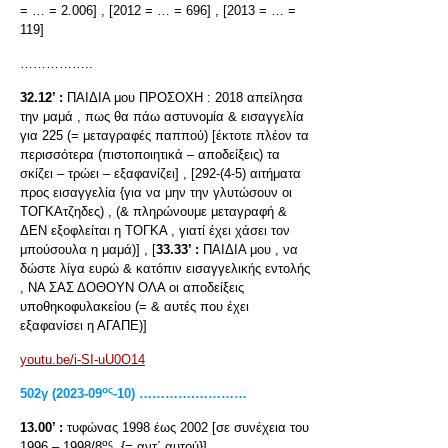
= … = 2.006] , [2012 = … = 696] , [2013 = … =
119]
……………..
32.12’ :
ΠΑΙΔΙΑ μου ΠΡΟΣΟΧΗ : 2018 απείλησα
την μαμά , πως θα πάω αστυνομία & εισαγγελία
για 225 (= μεταγραφές παππού) [έκτοτε πλέον τα
περισσότερα (πιστοποιητικά – αποδείξεις) τα
σκίζει – τρώει – εξαφανίζει] , [292-(4-5) αιτήματα
προς εισαγγελία {για να μην την γλυτώσουν οι
ΤΟΓΚΑτζηδες) , (& πληρώνουμε μεταγραφή &
ΔΕΝ εξοφλείται η ΤΟΓΚΑ , γιατί έχει χάσει τον
μπούσουλα η μαμά)] , [
33.33’ :
ΠΑΙΔΙΑ μου , να
δώστε λίγα ευρώ & κατόπιν εισαγγελικής εντολής
, ΝΑ ΣΑΣ ΔΟΘΟΥΝ ΟΛΑ οι αποδείξεις
υποθηκοφυλακείου (= & αυτές που έχει
εξαφανίσει η ΑΓΑΠΕ)]
youtu.be/i-SI-uU0O14
ος
502γ (2023-09
-10) ………….…………
13.00’ :
τυφώνας 1998 έως 2002 [σε συνέχεια του
ος
1996 – 1998/8
{= αντ΄ αυτού}] ,