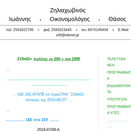
Ζηλιαχωβινός
Ιωάννης
Οικονομολόγος
Θάσος
•
•
τηλ: 2593022795
•
φαξ: 2593023445
•
κιν: 6974149404
•
E-Mail:
zil9@otenet.gr
219α02=
πολίτης εν 200 = για 1999
ΤΕΛΕΥΤΑΙΑ
ΝΕΑ
…
ΠΡΟΓΡΑΜΜΑΤ
………………………………………………………..
Α
………………………
ΕΝΔΙΑΦΕΡΟΝ
ΤΑ
… ΙΔΕ 291-ΑΓΑΠΕ vs τεραςΤΑΝ ‘’219α01-
ΥΠΟΥΡΓΕΙΑ
πίνακας της 2024-09-27’’…
ΠΡΟΓΡΑΜΜΑΤ
…
Α-ΧΤΕΣ
…………… ΙΔΕ στο 219 …….
………………
…..
2019-07/08-Α