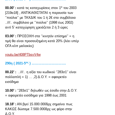
ο
00.00’ :
κατά τις καταχωρίσεις στον 1
του 2003
[219α18] , ΑΝΤΙΚΑΘΙΣΤΑΤΑΙ η παρουσία των
‘’πούλια’’ με ΤΑΧΔΙΚ του 1 ή 2€ στα συμβόλαια
..///.. συμβόλαιο με ‘’πούλια’’ (1998 έως 2002)
αντί 5’ καταχώρηση χρειάζεται 2 ή 3 ώρες
03.00’ :
ΠΡΟΣΟΧΗ στα ‘’κινητόν επίσημο’’ = η
τιμή θα είναι προσαυξημένη κατά 20% (λέει υπέρ
ΟΓΑ κλπ μαλακίες)
youtu.be/408PTbsvV4w
ος
290
η ( 2021-5
) ………………………….
00.22’ :
..///.. η αξία του κωδικού ‘’283σ1’’ είναι
πολλαπλή = 1) … ,2) Δ.Ο.Υ. = αφαιρετέο
εισόδημα
10.00’ :
‘’283σ1’’ δηλωθέν ως έσοδο στην Δ.Ο.Υ.
= αφαιρετέο εισόδημα για 1998 έως 2001
18.18’ :
ΑΝ βγεί 15.000.000δρχ σημαίνει πως
ΚΑΚΩΣ δώσαμε 7.500.000δρχ ως φόρο στην
Δ.Ο.Υ.