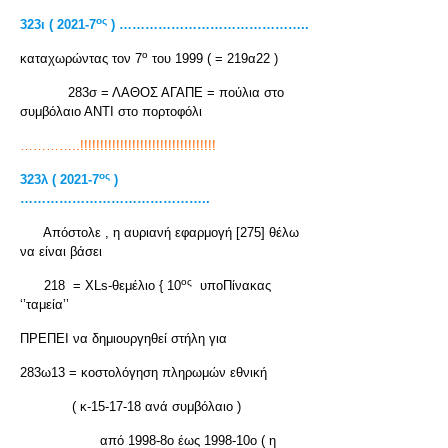
ος
323ι ( 2021-7
) ……………………………………..
ο
καταχωρώντας τον 7
του 1999 ( = 219α22 )
283σ = ΛΑΘΟΣ ΑΓΑΠΕ = πούλια στο
συμβόλαιο ΑΝΤΙ στο πορτοφόλι
…………..!!!!!!!!!!!!!!!!!!!!!!!!!!!!!!!!!!
ος
323
λ
( 2021-7
)
……………………………………..
Απόστολε , η αυριανή εφαρμογή [275] θέλω
να είναι βάσει
ος
218 = XLs-θεμέλιο { 10
υποΠίνακας
‘’ταμεία’’
ΠΡΕΠΕΙ να δημιουργηθεί στήλη για
283ω13 = κοστολόγηση πληρωμών εθνική
( κ-15-17-18 ανά συμβόλαιο )
από 1998-8ο έως 1998-10ο ( η