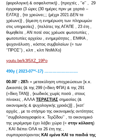
(φορολογική & ασφαλιστική) , {προχτές , ‘’e’’ , 29
έγγραφα (3 ώρες (30 ημέρες πριν με χαρτιά –
ΕΛΤΑ)} , {τα χρεώνει;;; (μέχρι 2021 ΔΕΝ τα
χρέωνε)} , {άμεση η ενημέρωση των πληρωμών
στις υπηρεσίες} , {πελάτες της ΑΓΑΠΕ , 23 έτη ,
θυμηθείτε , ΑΝ ποτέ σας χρέωσε φωτοτυπίες ,
φωτοτυπίες αρχείου , ενημερότητες , ΕΝΦΙΑ ,
ψυχανάλυση , κόστος συμβολαίων (= των
‘’ΠΡΟΣ’’) , κλπ , κλπ ΝτιΜιΧο}
youtu.be/k3f5XZ_19Po
ος
490γ ( 2023-07
-17) ………….…………
00.00’ :
287ι
= μετακύληση υποχρεώσεων [κ.κ.
Δικαστές {& της 299 (=δίκη ΦΠΑ) & της 291
(=δίκη ΤΑΝ)} , {κωδικός χωρίς ποσά , στους
πίνακες , ΑΛΛΑ
ΤΕΡΑΣΤΙΑΣ
σημασίας (&
οικονομικής & ψυχολογικής χροιάς)}] , [κατ’
αρχάς , με το στήσιμο της οικονομικής οντότητας
‘’συμβολαιογραφείο κ. Τερζίδου’’ , το οικονομικό
της γκρέμισμα έχει λάβει χώρα (=
στην κόλαση
)
, ΚΑΙ διέπει ΟΛΑ τα 26 έτη της ,
συμπαρασύροντας
ΚΑΙ εμένα ΚΑΙ τα παιδιά της