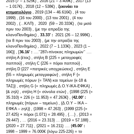
2015 (7 – 1.525€) , 2016 (21 – 3.409€) , 2017 (13
– 1.017€) , 2018 (12 – 538€) ,
ξεκινάει το
κτηματολόγιο
, 2019 (134 – 46.616€) , (4 του
1999) , (16 του 2000) , (13 του 2001) , (4 του
2002) , (…ΚΛΠ) , 2020 (59 – 20.333€) , (τα μισά
πριν του 2003) , (με την απραξία της
κλανοΠανδημίας) ,
33.33’ :
2021 (26 – 12.998€) ,
(τα 8 πριν του 2003) , (με την απραξία της
κλανοΠανδημίας) , 2022 (7 – 1.133€) , 2023 (1 –
16€)] , [
36.16’ :
….’’287ι-πίνακας πληρωμών’’ ….
στήλη Α (έτος) , στήλη Β {225 = μεταγραφές
παππού} , στήλη C {226 = πόροι παππού} ,
στήλη D {227 =πατρικές υποχρεώσεις} , στήλη Ε
{55 = πληρωμές μεταγραφών} , στήλη F {=
πληρωμές πόρων (= ΤΑΝ) και ταμείων (κ-18 &
ΤΑΣ)} , στήλη G {= πληρωμές Δ.Ο.Υ-ΙΚΑ-ΕΦΚΑ} ,
{& zηλ} , στήλη Η {= σύνολα ετών} , {1998 {225 (=
35.310) + 226 (= 11.953) = 47.263€} , {
42.00’ :
πληρωμές {πόρων – ταμείων) , (Δ.Ο.Υ – ΙΚΑ –
ΕΦΚΑ – zηλ)} , {1998 = 47.263} , {1999 {225 (=
27.425) + πόροι (1.071) = 28.495} , {….} , {2013 =
29.447} , … {2016 = 23.313} … {2019 = 57.188} ,
{2020 = 27.711} , {2021 = 16.211} …. {
45.00’ :
1998 – 1999 = 76.000€ (λόγω 225-226) = το