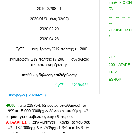
555Ε=Ε.Φ.ΟΝ
2019-07/08-Γ1
ΤΑ
………………
2020(01/01 έως 02/02)
….
2020-02-20
ΖΗΛ=ΜΠΗΧΤΕ
Σ
2020-04-28
………………
… ‘’yΤ’’ .… ενημέρωση ”219 πολίτης εν 200”
………….
ΖΗΛ
ενημέρωση ”219 πολίτης εν 200” {= συνολικός
πίνακας ενημέρωσης
200 = ΑΓΑΠΕ
ΕΝ-Ζ
…υπεύθυνη δήλωση επιδιόρθωσης…
ESHOP
…………………….… ‘’yΤ’’ .… ”219α02”…
ος
138α-β-γ-δ ( 2020-6
) ………………………….
40.00’ :
στο 219γ3-1 {δημόσιος υπάλληλος} ,το
1999 = 15.000.000δρχ & δάνειο & υποθήκη ..///..
τα μισά για συμβολαιογράφο & πόρους =
ΑΠΑΛΑΓΕΣ
…zηλ –μπηχτή = λοχία ,το νου σου
..///.. 182.000δρχ & 6.750δρχ (1,3% = κ-15 & 9%