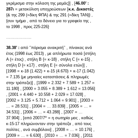
γκρέμισμα στην κόλαση της μαμάς}] , [
46.00’ :
287ι
= μετακύλιση υποχρεώσεων [
κ.κ. Δικαστές
{& της 299 (=δίκη ΦΠΑ) & της 291 (=δίκη ΤΑΝ)} ,
{συν τμήμα , από το δάνειο για το γραφείο της ,
το 1998 , προς 225-226}
……………….
38.38’ :
από ‘’πόρισμα ανακριτή’’ , πίνακας ανά
έτος (1998 έως 2013) , με απλήρωτα ποσά [στήλη
Α (= έτος) , στήλη Β {= κ-18} , στήλη C {= κ-15} ,
στήλη D {= κ17} , στήλη Ε {= σύνολα ετών}] ,
[1998 = κ-18 (1.422) + κ-15 (4.670) + κ-17 (1.042)
= 7.135 (με μηνιαίες καταστάσεις & πληρωμές
στην τράπεζα)] , [1999 = 2.332 + 7.589 + 1.257 =
11.180] , [2000 = 3.055 + 8.389 + 1.612 = 13.056]
, [2001 = 4.440 + 10.558 + 2.029 = 17.028] ,
[2002 = 3.125 + 5.712 + 1.064 = 9.901] , [2003 =
… = 28.531] , [2004 = … 33.839] , [2005 = … =
34.531] , [2006 = … = 43.288] , [2007 = …
ο
37.904] , [από 2007/7
= η σωτηρία μας , καθώς
κ-15-17 πληρώνονταν στην τράπεζα , από τους
πολίτες , ανά συμβόλαιο] , [2008 = … = 10.176] ,
[2009 = … = 6.630] , [2010 = … = 7.036] , [2011