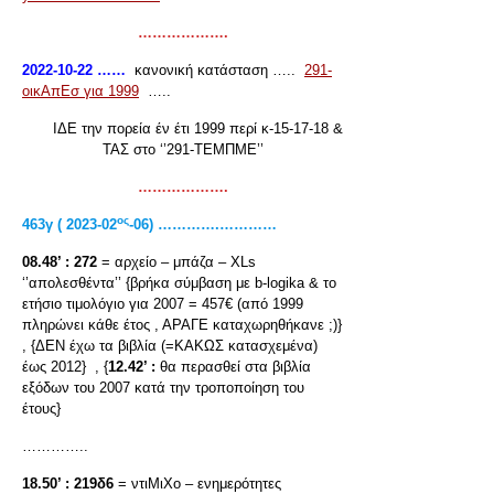
……………….
2022-10-22 ……
κανονική κατάσταση …..
291-
οικΑπΕσ για 1999
…..
ΙΔΕ την πορεία έν έτι 1999 περί κ-15-17-18 &
ΤΑΣ στο ‘’291-ΤΕΜΠΜΕ’’
……………….
ος
463γ ( 2023-02
-06) ………….…………
08.48’ :
272
= αρχείο – μπάζα – XLs
‘’απολεσθέντα’’ {βρήκα σύμβαση με b-logika & το
ετήσιο τιμολόγιο για 2007 = 457€ (από 1999
πληρώνει κάθε έτος , ΑΡΑΓΕ καταχωρηθήκανε ;)}
, {ΔΕΝ έχω τα βιβλία (=ΚΑΚΩΣ κατασχεμένα)
έως 2012} , {
12.42’ :
θα περασθεί στα βιβλία
εξόδων του 2007 κατά την τροποποίηση του
έτους}
…………..
18.50’ :
219δ6
= ντιΜιΧο – ενημερότητες