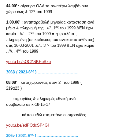
44.00’ :
σίγουρα ΟΛΑ τα ανωτέρω λαμβάνουν
ο
χώρα έως & 12
του 1999
1.00.00’ :
αντιπαραβολή μηνιαίας κατάσταση ανά
ος
μήνα & πληρωμή της ..///..1
του 1999 ΔΕΝ έχω
ος
καμία ..///.. 2
του 1999 = η τριπλέτα ,
πληρωμένη (σε κωδικούς του αντικατασταθέντος)
ος
στις 16-03-2001 .///.. 3
του 1999 ΔΕΝ έχω καμία
ος
..///.. 4
του 1999
youtu.be/sOCYSKEoBzo
ος
306
β
( 2021-6
) ………………………….
ο
08.08’
: καταχωρώντας στον 2
του 1999 ( =
219α23 )
σφραγίδες & πληρωμές εθνική ανά
συμβόλαιο σε κ-18-15-17
κάπου εδώ σταματάνε οι σφραγίδες
youtu.be/edPOdcSP4GI
ος
306γ ( 2021-6
) ………………………….