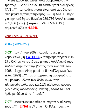
= κ-18) έχουν πληρωθεί ανά συμβόλαιο στην
τράπεζα … ΔΥΣΤΥΧΩΣ τα ξαναΖητάει ο έλεγχος
ΤΑΝ ..///.. τα πρώην ποσά είναι υπό αναζήτηση
στις μηνιαίες τους πληρωμές ..///.. η ΑΓΑΠΕ πήρε
για την πράξη του δανείου 289,76€ ΑΛΛΑ έπρεπε
701,16€ {συν (+) ταμεία = 9% + 5% + 1%} =
σημερινή αξία =
4.394€
youtu.be/-3YiEdDW7PE
ος
260
α ( 2021-3
) ………………………….
ο
3.03’ :
τον 7
του 2007 , ξαναΕπανέρχεται
νομοθετικά , η
ΣΩΤΗΡΙΑ
= πληρωμή πόρων κ-15-
17 , ΟΧΙ με καταστάσεις μηνός , ΑΛΛΑ από τους
ο
πολίτες στην τράπεζα {‘όπως ήταν έως 10
του
1998 , άσχετο ΑΝ η μαμά το διπλοΠλήρωνε έως
τέλος 1999} ..///.. με υποχρεωτική αναφορά στο
συμβόλαιο , όλων των δεδομένων των
πληρωμών ..///.. φυσικά ΔΕΝ πλήρωνε πόρους
(κενό στις καταστάσεις μηνών) , ΑΛΛΑ το ΤΑΝ
ήρθε με δώρα & το ‘’πουλί’’
7.07’ :
αντικειμενικές αξίες ακινήτων & αλλαγή
η
τους ..///..
ΕΙΝΑΙ
η 3
αιτία ΤΟΓΚΑΣ προς την