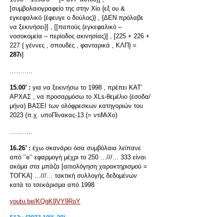
[συμβολαιογραφείο της στην Χίο {εξ ου &
εγκεφαλικό (έφευγε ο δούλος)} , {ΔΕΝ πρόλαβε
να ξεκινήσει}] , [[παπούς (εγκεφαλικό –
νοσοκομεία – περίοδος ακινησίας)] , [225 + 226 +
227 { γέννες , σπουδές , φανταρικά , ΚΛΠ} =
287ι
]
………..
15.00’ :
για να ξεκινήσω το 1998 , πρέπει ΚΑΤ’
ΑΡΧΑΣ , να προσαρμόσω το XLs-θεμέλιο (έσοδα/
μήνα) ΒΑΣΕΙ των ολόφρεσκων κατηγοριών του
2023 (π.χ. υποΠίνακας-13 (= ντιΜιΧο)
………..
16.26’ :
έχω σκανάρει όσα συμβόλαια λείπανε
από ‘’e’’ εφαρμογή μέχρι το 250 …///… 333 είναι
ακόμα στα μπάζα [αιτιολόγηση χαρακτηρισμού =
ΤΟΓΚΑ] …///… τακτική συλλογής δεδομένων
κατά το τσεκάρισμα από 1998
youtu.be/KQgK9VY9RoY
ος