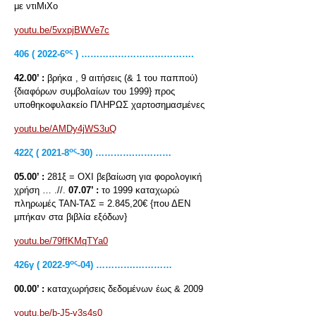
με ντιΜιΧο
youtu.be/5vxpjBWVe7c
ος
406 ( 2022-6
) ……………………………….
42.00’ :
βρήκα , 9 αιτήσεις (& 1 του παππού)
{διαφόρων συμβολαίων του 1999} προς
υποθηκοφυλακείο ΠΛΗΡΩΣ χαρτοσημασμένες
youtu.be/AMDy4jWS3uQ
ος
422
ζ
( 2021-8
-30) ………….…………
05.00’ :
281ξ = ΟΧΙ βεβαίωση για φορολογική
χρήση … .//.
07.07’ :
το 1999 καταχωρώ
πληρωμές ΤΑΝ-ΤΑΣ = 2.845,20€ {που ΔΕΝ
μπήκαν στα βιβλία εξόδων}
youtu.be/79ffKMqTYa0
ος
426
γ ( 2022-9
-04) ………….…………
00.00’ :
καταχωρήσεις δεδομένων έως & 2009
youtu.be/b-J5-v3s4s0