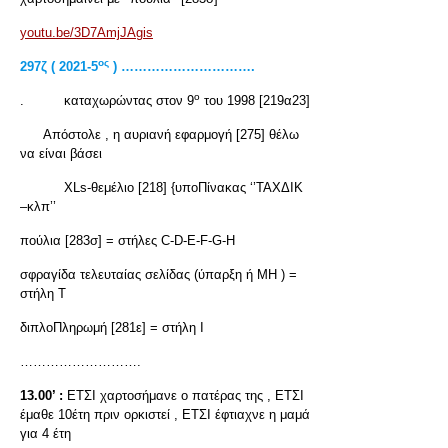
youtu.be/3D7AmjJAgis
ος
297
ζ ( 2021-5
) ………………………….
ο
. καταχωρώντας στον 9
του 1998 [219α23]
Απόστολε , η αυριανή εφαρμογή [275] θέλω
να είναι βάσει
XLs-θεμέλιο [218] {υποΠίνακας ‘’ΤΑΧΔΙΚ
–κλπ’’
πούλια [283σ] = στήλες C-D-E-F-G-H
σφραγίδα τελευταίας σελίδας (ύπαρξη ή ΜΗ ) =
στήλη Τ
διπλοΠληρωμή [281ε] = στήλη Ι
……………………….
13.00’ :
ΕΤΣΙ χαρτοσήμανε ο πατέρας της , ΕΤΣΙ
έμαθε 10έτη πριν ορκιστεί , ΕΤΣΙ έφτιαχνε η μαμά
για 4 έτη