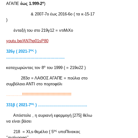
ο
ΑΓΑΠΕ
έως 1.999-2
)
& 2007-7ο έως 2016-6ο ( τα κ-15-17
)
ένταξή του στο 219γ12 = ντιΜιΧο
youtu.be/AN7hp01sP80
ος
326γ ( 2021-7
)
……………………………………..
ο
καταχωρώντας τον 8
του 1999 ( = 219α22 )
283σ = ΛΑΘΟΣ ΑΓΑΠΕ = πούλια στο
συμβόλαιο ΑΝΤΙ στο πορτοφόλι
…………!!!!!!!!!!!!!!!!!!!!!!!!!!!!!!!!!!!!!!!!
ος
331β ( 2021-7
) ……………………………….
Απόστολε , η αυριανή εφαρμογή [275] θέλω
να είναι βάσει
ος
218 = XLs-θεμέλιο { 5
υποΠίνακας
‘’αντίγραφα’’