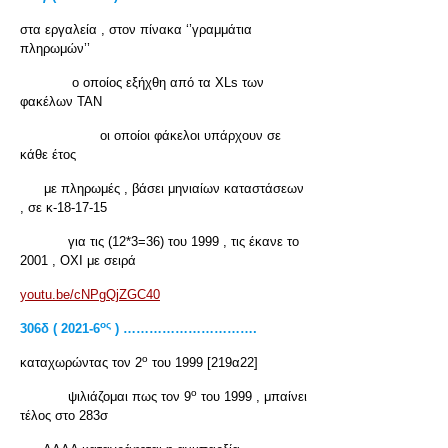
στα εργαλεία , στον πίνακα ‘’γραμμάτια
πληρωμών’’
ο οποίος εξήχθη από τα XLs των
φακέλων ΤΑΝ
οι οποίοι φάκελοι υπάρχουν σε
κάθε έτος
με πληρωμές , βάσει μηνιαίων καταστάσεων
, σε κ-18-17-15
για τις (12*3=36) του 1999 , τις έκανε το
2001 , ΟΧΙ με σειρά
youtu.be/cNPgQjZGC40
ος
306δ ( 2021-6
) ………………………….
ο
καταχωρώντας τον 2
του 1999 [219α22]
ο
ψιλιάζομαι πως τον 9
του 1999 , μπαίνει
τέλος στο 283σ