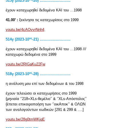
513
γ
(2023-10
-20) ………….…………
έχουν καταχωρηθεί δεδομένα ΚΑΙ του …1998
41.00’ :
ξεκίνησα τις καταχωρίσεις στο 1999
youtu.be/4cAOvvrNnh4
ος
514
γ
(2023-10
-21) ………….…………
έχουν καταχωρηθεί δεδομένα ΚΑΙ του …1998 ///
καταχωρώ δεδομένα στο 1999
youtu.be/2RIGaKu22Fw
ος
518
γ
(2023-10
-28) ………….…………
η ανάλυση μου επί των δεδομένων & του 1998
έχουν τελειώσει οι καταχωρήσεις στο 1999
{μηνιαία ‘’218=XLs-θεμέλιο’’ & ‘’XLs-Απόστολος’’
{έπεται επικαιροποήση των ‘’οικΑποκ’’ & ΟΛΩΝ
των αναλογούντων κωδικών [291 & 299 & ….]
youtu.be/28g0tmWKjqE
ος