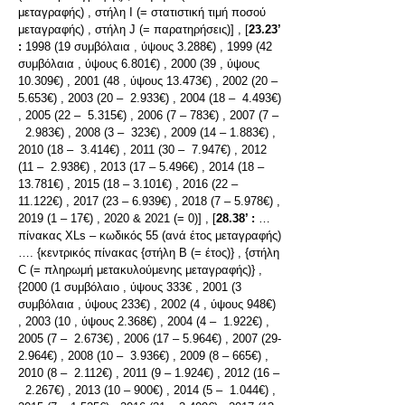
μεταγραφής) , στήλη I (= στατιστική τιμή ποσού
μεταγραφής) , στήλη J (= παρατηρήσεις)] , [
23.23’
:
1998 (19 συμβόλαια , ύψους 3.288€) , 1999 (42
συμβόλαια , ύψους 6.801€) , 2000 (39 , ύψους
10.309€) , 2001 (48 , ύψους 13.473€) , 2002 (20 –
5.653€) , 2003 (20 – 2.933€) , 2004 (18 – 4.493€)
, 2005 (22 – 5.315€) , 2006 (7 – 783€) , 2007 (7 –
2.983€) , 2008 (3 – 323€) , 2009 (14 – 1.883€) ,
2010 (18 – 3.414€) , 2011 (30 – 7.947€) , 2012
(11 – 2.938€) , 2013 (17 – 5.496€) , 2014 (18 –
13.781€) , 2015 (18 – 3.101€) , 2016 (22 –
11.122€) , 2017 (23 – 6.939€) , 2018 (7 – 5.978€) ,
2019 (1 – 17€) , 2020 & 2021 (= 0)] , [
28.38’ :
…
πίνακας XLs – κωδικός 55 (ανά έτος μεταγραφής)
…. {κεντρικός πίνακας {στήλη Β (= έτος)} , {στήλη
C (= πληρωμή μετακυλούμενης μεταγραφής)} ,
{2000 (1 συμβόλαιο , ύψους 333€ , 2001 (3
συμβόλαια , ύψους 233€) , 2002 (4 , ύψους 948€)
, 2003 (10 , ύψους 2.368€) , 2004 (4 – 1.922€) ,
2005 (7 – 2.673€) , 2006 (17 – 5.964€) , 2007 (29-
2.964€) , 2008 (10 – 3.936€) , 2009 (8 – 665€) ,
2010 (8 – 2.112€) , 2011 (9 – 1.924€) , 2012 (16 –
2.267€) , 2013 (10 – 900€) , 2014 (5 – 1.044€) ,