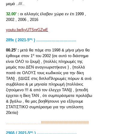
μαμά ..///..
32.00’ :
οι αλλαγές έλαβαν χώρα εν έτι 1999 ,
2002 , 2006 , 2016
youtu.be/kyUTSnrGZwE
ος
289ε ( 2021-5
) ………………………….
00.25’ :
μετά θα πάμε στο 1998 & μήνα μήνα θα
ο
έρθουμε στον 1
του 2002 {σε αυτό το διάστημα
είναι ΟΛΟ το ζουμί} , {πολλές πληρωμές της
μαμάς που ΔΕΝ αναγνωριστήκανε } , {πολλά
ποσά σε ΟΛΟΥΣ τους κωδικούς για την δίκη
ΤΑΝ} , {ΙΔΙΩΣ στις διπλοΠληρωμές πόρων & ανά
συμβόλαιο & με μηνιαία πληρωμή (πολλάκις
ζητούμενο !!! & από τον έλεγχο ΤΑΝ)} , {επειδή
έρχεται η δίκη ΤΑΝ , ότι συμπεράσματα προλάβω
& βγάλω , θα μας βοηθήσουνε για εξάγουμε
ΣΤΑΤΙΣΤΙΚΟ συμπέρασμα για την υπόλοιπη
20ετία}
………………………!!!!!!!!!!!!!!!!!!!!!!!!!!!!!!!!!!!!!!!!
ος
290
δ ( 2021-5
) ………………………….