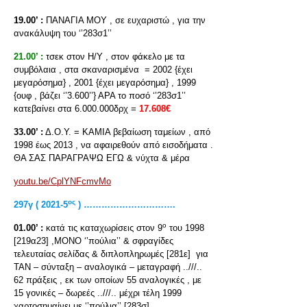
19.00’ :
ΠΑΝΑΓΙΑ ΜΟΥ , σε ευχαριστώ , για την
ανακάλυψη του ‘’283σ1’’
21.00’ :
τσεκ στον Η/Υ , στον φάκελο με τα
συμβόλαια , στα σκαναρισμένα = 2002 {έχει
μεγαρόσημα} , 2001 {έχει μεγαρόσημα} , 1999
{ουφ , βάζει ‘’3.600’’} ΑΡΑ το ποσό ‘’283σ1’’
κατεβαίνει στα 6.000.000δρχ =
17.608€
33.00’ :
Δ.Ο.Υ. = ΚΑΜΙΑ βεβαίωση ταμείων , από
1998 έως 2013 , να αφαιρεθούν από εισοδήματα .
ΘΑ ΣΑΣ ΠΑΡΑΓΡΑΨΩ ΕΓΩ & νύχτα & μέρα
youtu.be/CplYNFcmvMo
ος
297γ ( 2021-5
) ………………………….
ο
01.00’ :
κατά τις καταχωρίσεις στον 9
του 1998
[219α23] ,ΜΟΝΟ ‘’πούλια’’ & σφραγίδες
τελευταίας σελίδας & διπλοπληρωμές [281ε] για
ΤΑΝ – σύνταξη – αναλογικά – μεταγραφή ..///..
62 πράξεις , εκ των οποίων 55 αναλογικές , με
15 γονικές – δωρεές ..///.. μέχρι τέλη 1999
χαρτοσημαίνει με ‘’πούλια’’ [283σ]