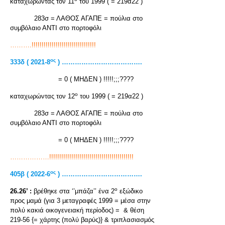
καταχωρώντας τον 11
του 1999 ( = 219α22 )
283σ = ΛΑΘΟΣ ΑΓΑΠΕ = πούλια στο
συμβόλαιο ΑΝΤΙ στο πορτοφόλι
……….!!!!!!!!!!!!!!!!!!!!!!!!!!!!!!!!
ος
333δ ( 2021-8
) ……………………………….
= 0 ( ΜΗΔΕΝ ) !!!!!;;;????
ο
καταχωρώντας τον 12
του 1999 ( = 219α22 )
283σ = ΛΑΘΟΣ ΑΓΑΠΕ = πούλια στο
συμβόλαιο ΑΝΤΙ στο πορτοφόλι
= 0 ( ΜΗΔΕΝ ) !!!!!;;;????
………………!!!!!!!!!!!!!!!!!!!!!!!!!!!!!!!!!!!!!!!!!!
ος
405β ( 2022-6
) ……………………………….
ο
26.26’ :
βρέθηκε στα ‘’μπάζα’’ ένα 2
εξώδικο
προς μαμά (για 3 μεταγραφές 1999 = μέσα στην
πολύ κακιά οικογενειακή περίοδος) = & θέση
219-56 {= χάρτης (πολύ βαρύς)} & τριπλασιασμός