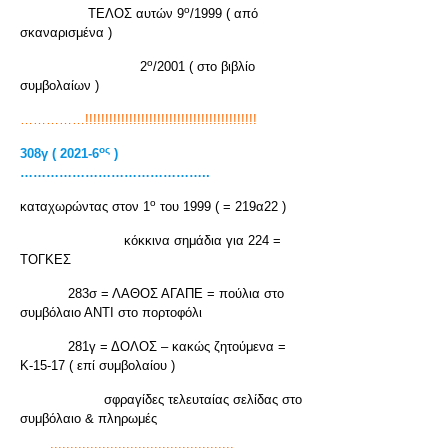
ο
ΤΕΛΟΣ αυτών 9
/1999 ( από
σκαναρισμένα )
ο
2
/2001 ( στο βιβλίο
συμβολαίων )
……………!!!!!!!!!!!!!!!!!!!!!!!!!!!!!!!!!!!!!!!!!!!
ος
308γ ( 2021-6
)
……………………………………..
ο
καταχωρώντας στον 1
του 1999 ( = 219α22 )
κόκκινα σημάδια για 224 =
ΤΟΓΚΕΣ
283σ = ΛΑΘΟΣ ΑΓΑΠΕ = πούλια στο
συμβόλαιο ΑΝΤΙ στο πορτοφόλι
281γ = ΔΟΛΟΣ – κακώς ζητούμενα =
Κ-15-17 ( επί συμβολαίου )
σφραγίδες τελευταίας σελίδας στο
συμβόλαιο & πληρωμές