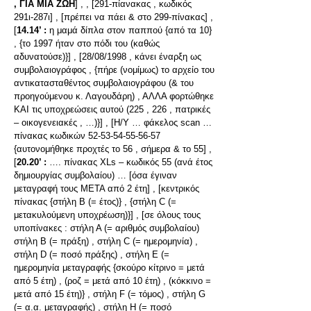
, ΓΙΑ ΜΙΑ ΖΩΗ
] , , [291-πίανακας , κωδικός
291ι-287ι] , [πρέπει να πάει & στο 299-πίνακας] ,
[
14.14’ :
η μαμά δίπλα στον παππού {από τα 10}
, {το 1997 ήταν στο πόδι του (καθώς
αδυνατούσε)}] , [28/08/1998 , κάνει έναρξη ως
συμβολαιογράφος , {πήρε (νομίμως) το αρχείο του
αντικατασταθέντος συμβολαιογράφου (& του
προηγούμενου κ. Λαγουδάρη) , ΑΛΛΑ φορτώθηκε
ΚΑΙ τις υποχρεώσεις αυτού (225 , 226 , πατρικές
– οικογενειακές , …)}] , [Η/Υ … φάκελος scan …
πίνακας κωδικών 52-53-54-55-56-57
{αυτονομήθηκε προχτές το 56 , σήμερα & το 55] ,
[
20.20’ :
…. πίνακας XLs – κωδικός 55 (ανά έτος
δημιουργίας συμβολαίου) … [όσα έγιναν
μεταγραφή τους ΜΕΤΑ από 2 έτη] , [κεντρικός
πίνακας {στήλη Β (= έτος)} , {στήλη C (=
μετακυλούμενη υποχρέωση)}] , [σε όλους τους
υποπίνακες : στήλη Α (= αριθμός συμβολαίου)
στήλη Β (= πράξη) , στήλη C (= ημερομηνία) ,
στήλη D (= ποσό πράξης) , στήλη E (=
ημερομηνία μεταγραφής {σκούρο κίτρινο = μετά
από 5 έτη) , (ροζ = μετά από 10 έτη) , (κόκκινο =
μετά από 15 έτη)} , στήλη F (= τόμος) , στήλη G
(= α.α. μεταγραφής) , στήλη H (= ποσό