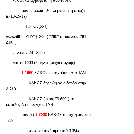
ΑΛΛΑ καταγράφεται η ανυπαρξία
των ‘’πούλια’’ & πληρωμών τραπεζα
(κ-18-15-17)
= ΤΟΓΚΑ [224]
wwwzil8 [ ‘’ΖΗΛ’’ {‘’200 ( ‘’290’’ υποσελίδα 291 =
ΔΙΚΗ)
πίνακας 291-283σ
για το 1999 (2 μήνες ,μέχρι στιγμής)
1.106€
ΚΑΚΩΣ πεταχτήκαν στο ΤΑΝ
ΚΑΚΩΣ δηλωθήκανε έσοδο στην
Δ.Ο.Υ.
ΚΑΚΩΣ (εκτός ‘’3.600’’) τα
καταλογίζει ο έλεγχος ΤΑΝ
συν (+)
1.700€
ΚΑΚΩΣ πεταχτήκαν στο
ΤΑΝ
με στατιστική τιμή από βιβλίο