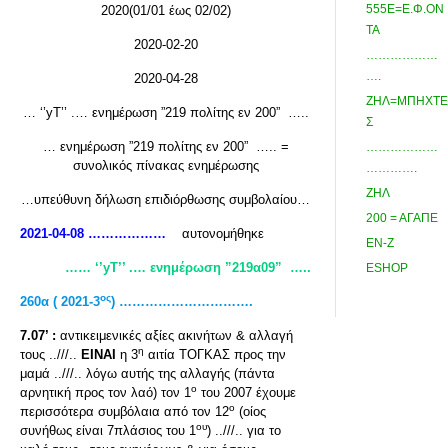
555Ε=Ε.Φ.ΟΝ
2020(01/01 έως 02/02)
ΤΑ
2020-02-20
………………
….
2020-04-28
ΖΗΛ=ΜΠΗΧΤΕ
… ‘’yΤ’’ .… ενημέρωση ”219 πολίτης εν 200” …..
Σ
… ενημέρωση ”219 πολίτης εν 200” ….. =
………………
συνολικός πίνακας ενημέρωσης
………….
ΖΗΛ
…υπεύθυνη δήλωση επιδιόρθωσης συμβολαίου…
200 = ΑΓΑΠΕ
2021-04-08 ………………
αυτονομήθηκε
ΕΝ-Ζ
…… ‘’y
Τ’’ .… ενημέρωση ”219α09”
…..
ESHOP
ος
260α ( 2021-3
) ………………………….
7.07’ :
αντικειμενικές αξίες ακινήτων & αλλαγή
η
τους ..///..
ΕΙΝΑΙ
η 3
αιτία ΤΟΓΚΑΣ προς την
μαμά ..///.. λόγω αυτής της αλλαγής (πάντα
ο
αρνητική προς τον λαό) τον 1
του 2007 έχουμε
ο
περισσότερα συμβόλαια από τον 12
(οίος
ου
συνήθως είναι 7πλάσιος του 1
) ..///.. για το