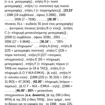
(= α.α. μεταγραφής) , στήλη H (= ποσό
μεταγραφής) , στήλη I (= στατιστική τιμή ποσού
μεταγραφής) , στήλη J (= παρατηρήσεις)] , [
23.23’
:
1998 (19 συμβόλαια , ύψους 3.288€) , 1999
……. , 2006 (7 – 783€) , ……., [
28.38’ :
…
πίνακας XLs – κωδικός 55 (ανά έτος μεταγραφής)
…. {κεντρικός πίνακας {στήλη Β (= έτος)} , {στήλη
C (= πληρωμή μετακυλούμενης μεταγραφής)} ,
{2000 (1 συμβόλαιο , ύψους 333€) , 2001 ….,
2006 (17 – 5.964€) ,……. [
36.16’ :
….’’287ι-
πίνακας πληρωμών’’ …. στήλη Α (έτος) , στήλη Β
{225 = μεταγραφές παππού} , στήλη C {226 =
πόροι παππού} , στήλη D {227 =πατρικές
υποχρεώσεις} , στήλη Ε {55 = πληρωμές
μεταγραφών} , στήλη F {= πληρωμές πόρων (=
ΤΑΝ) και ταμείων (κ-18 & ΤΑΣ)} , στήλη G {=
πληρωμές Δ.Ο.Υ-ΙΚΑ-ΕΦΚΑ} , {& zηλ} , στήλη Η
{= σύνολα ετών} , {1998 {225 (= 35.310) + 226 (=
11.953) = 47.263€} , {
42.00’ :
πληρωμές {πόρων –
ταμείων) , (Δ.Ο.Υ – ΙΚΑ – ΕΦΚΑ – zηλ)} , {1998 =
………, [
46.00’ :
287ι
= μετακύλιση
υποχρεώσεων [
κ.κ. Δικαστές
{& της 299 (=δίκη
ΦΠΑ) & της 291 (=δίκη ΤΑΝ)} , {συν τμήμα , από
το δάνειο για το γραφείο της , το 1998 , προς 225-