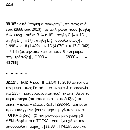
226}
……………….
38.38’ :
από ‘’πόρισμα ανακριτή’’ , πίνακας ανά
έτος (1998 έως 2013) , με απλήρωτα ποσά [στήλη
Α (= έτος) , στήλη Β {= κ-18} , στήλη C {= κ-15} ,
στήλη D {= κ17} , στήλη Ε {= σύνολα ετών}] ,
[1998 = κ-18 (1.422) + κ-15 (4.670) + κ-17 (1.042)
= 7.135 (με μηνιαίες καταστάσεις & πληρωμές
στην τράπεζα)] , [1999 = …………. [2006 = … =
43.288] , ………..
……………..
32.12’ :
ΠΑΙΔΙΑ μου ΠΡΟΣΟΧΗ : 2018 απείλησα
την μαμά , πως θα πάω αστυνομία & εισαγγελία
για 225 (= μεταγραφές παππού) [έκτοτε πλέον τα
περισσότερα (πιστοποιητικά – αποδείξεις) τα
σκίζει – τρώει – εξαφανίζει] , [292-(4-5) αιτήματα
προς εισαγγελία {για να μην την γλυτώσουν οι
ΤΟΓΚΑτζηδες) , (& πληρώνουμε μεταγραφή &
ΔΕΝ εξοφλείται η ΤΟΓΚΑ , γιατί έχει χάσει τον
μπούσουλα η μαμά)] , [
33.33’ :
ΠΑΙΔΙΑ μου , να