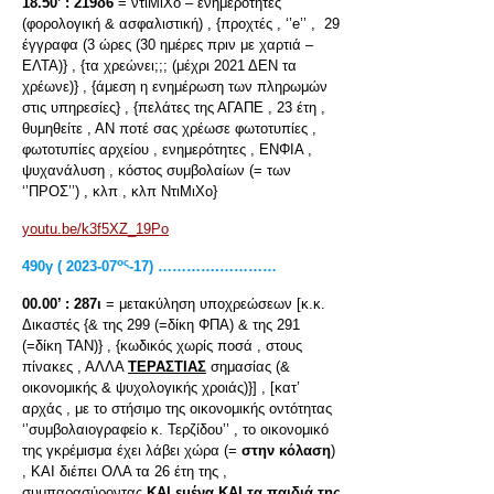
18.50’ :
219δ6
= ντιΜιΧο – ενημερότητες
(φορολογική & ασφαλιστική) , {προχτές , ‘’e’’ , 29
έγγραφα (3 ώρες (30 ημέρες πριν με χαρτιά –
ΕΛΤΑ)} , {τα χρεώνει;;; (μέχρι 2021 ΔΕΝ τα
χρέωνε)} , {άμεση η ενημέρωση των πληρωμών
στις υπηρεσίες} , {πελάτες της ΑΓΑΠΕ , 23 έτη ,
θυμηθείτε , ΑΝ ποτέ σας χρέωσε φωτοτυπίες ,
φωτοτυπίες αρχείου , ενημερότητες , ΕΝΦΙΑ ,
ψυχανάλυση , κόστος συμβολαίων (= των
‘’ΠΡΟΣ’’) , κλπ , κλπ ΝτιΜιΧο}
youtu.be/k3f5XZ_19Po
ος
490γ ( 2023-07
-17) ………….…………
00.00’ :
287ι
= μετακύληση υποχρεώσεων [κ.κ.
Δικαστές {& της 299 (=δίκη ΦΠΑ) & της 291
(=δίκη ΤΑΝ)} , {κωδικός χωρίς ποσά , στους
πίνακες , ΑΛΛΑ
ΤΕΡΑΣΤΙΑΣ
σημασίας (&
οικονομικής & ψυχολογικής χροιάς)}] , [κατ’
αρχάς , με το στήσιμο της οικονομικής οντότητας
‘’συμβολαιογραφείο κ. Τερζίδου’’ , το οικονομικό
της γκρέμισμα έχει λάβει χώρα (=
στην κόλαση
)
, ΚΑΙ διέπει ΟΛΑ τα 26 έτη της ,
συμπαρασύροντας
ΚΑΙ εμένα ΚΑΙ τα παιδιά της