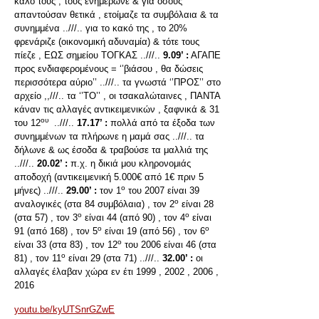
καλό τους , τους ενημέρωνε & για όσους
απαντούσαν θετικά , ετοίμαζε τα συμβόλαια & τα
συνημμένα ..///.. για το κακό της , το 20%
φρενάριζε (οικονομική αδυναμία) & τότε τους
πίεζε , ΕΩΣ σημείου ΤΟΓΚΑΣ ..///..
9.09’ :
ΑΓΑΠΕ
προς ενδιαφερομένους = ‘’βιάσου , θα δώσεις
περισσότερα αύριο’’ ..///.. τα γνωστά ‘’ΠΡΟΣ’’ στο
αρχείο ,,///.. τα ‘’ΤΟ’’ , οι τσακαλώταινες , ΠΑΝΤΑ
κάναν τις αλλαγές αντικειμενικών , ξαφνικά & 31
ου
του 12
..///..
17.17’ :
πολλά από τα έξοδα των
συνημμένων τα πλήρωνε η μαμά σας ..///.. τα
δήλωνε & ως έσοδα & τραβούσε τα μαλλιά της
..///..
20.02’ :
π.χ. η δικιά μου κληρονομιάς
αποδοχή (αντικειμενική 5.000€ από 1€ πριν 5
ο
μήνες) ..///..
29.00’ :
τον 1
του 2007 είναι 39
ο
αναλογικές (στα 84 συμβόλαια) , τον 2
είναι 28
ο
ο
(στα 57) , τον 3
είναι 44 (από 90) , τον 4
είναι
ο
ο
91 (από 168) , τον 5
είναι 19 (από 56) , τον 6
ο
είναι 33 (στα 83) , τον 12
του 2006 είναι 46 (στα
ο
81) , τον 11
είναι 29 (στα 71) ..///..
32.00’ :
οι
αλλαγές έλαβαν χώρα εν έτι 1999 , 2002 , 2006 ,
2016
youtu.be/kyUTSnrGZwE