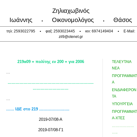
Ζηλιαχωβινός
Ιωάννης
Οικονομολόγος
Θάσος
•
•
τηλ: 2593022795
•
φαξ: 2593023445
•
κιν: 6974149404
•
E-Mail:
zil9@otenet.gr
219α09 = πολίτης εν 200 = για 2006
ΤΕΛΕΥΤΑΙΑ
ΝΕΑ
…
ΠΡΟΓΡΑΜΜΑΤ
………………………………………………………..
Α
………………………
ΕΝΔΙΑΦΕΡΟΝ
ΤΑ
…
ΥΠΟΥΡΓΕΙΑ
…… ΙΔΕ στο 219 ……………….….
ΠΡΟΓΡΑΜΜΑΤ
Α-ΧΤΕΣ
2019-07/08-Α
………………
2019-07/08-Γ1
…..