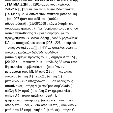
, ΓΙΑ ΜΙΑ ΖΩΗ
] , , [291-πίανακας , κωδικός
291ι-287ι] , [πρέπει να πάει & στο 299-πίνακας] ,
[
14.14’ :
η μαμά δίπλα στον παππού {από τα 10}
, {το 1997 ήταν στο πόδι του (καθώς
αδυνατούσε)}] , [28/08/1998 , κάνει έναρξη ως
συμβολαιογράφος , {πήρε (νομίμως) το αρχείο του
αντικατασταθέντος συμβολαιογράφου (& του
προηγούμενου κ. Λαγουδάρη) , ΑΛΛΑ φορτώθηκε
ΚΑΙ τις υποχρεώσεις αυτού (225 , 226 , πατρικές
– οικογενειακές , …)}] , [Η/Υ … φάκελος scan …
πίνακας κωδικών 52-53-54-55-56-57
{αυτονομήθηκε προχτές το 56 , σήμερα & το 55] ,
[
20.20’ :
…. πίνακας XLs – κωδικός 55 (ανά έτος
δημιουργίας συμβολαίου) … [όσα έγιναν
μεταγραφή τους ΜΕΤΑ από 2 έτη] , [κεντρικός
πίνακας {στήλη Β (= έτος)} , {στήλη C (=
μετακυλούμενη υποχρέωση)}] , [σε όλους τους
υποπίνακες : στήλη Α (= αριθμός συμβολαίου)
στήλη Β (= πράξη) , στήλη C (= ημερομηνία) ,
στήλη D (= ποσό πράξης) , στήλη E (=
ημερομηνία μεταγραφής {σκούρο κίτρινο = μετά
από 5 έτη) , (ροζ = μετά από 10 έτη) , (κόκκινο =
μετά από 15 έτη)} , στήλη F (= τόμος) , στήλη G