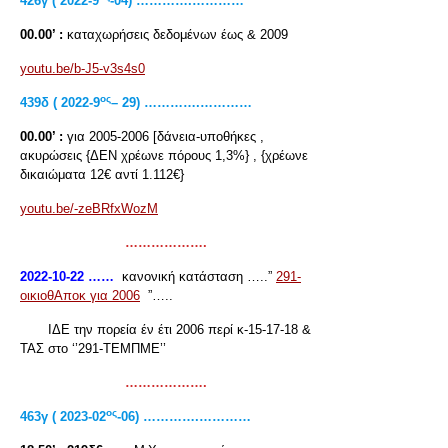
426
γ ( 2022-9
-04) ………….…………
00.00’ :
καταχωρήσεις δεδομένων έως & 2009
youtu.be/b-J5-v3s4s0
ος
439δ ( 2022-9
– 29) ………….…………
00.00’ :
για 2005-2006 [δάνεια-υποθήκες ,
ακυρώσεις {ΔΕΝ χρέωνε πόρους 1,3%} , {χρέωνε
δικαιώματα 12€ αντί 1.112€}
youtu.be/-zeBRfxWozM
……………….
2022-10-22 ……
κανονική κατάσταση …..”
291-
οικιοθΑποκ για 2006
”…..
ΙΔΕ την πορεία έν έτι 2006 περί κ-15-17-18 &
ΤΑΣ στο ‘’291-ΤΕΜΠΜΕ’’
……………….
ος
463γ ( 2023-02
-06) ………….…………