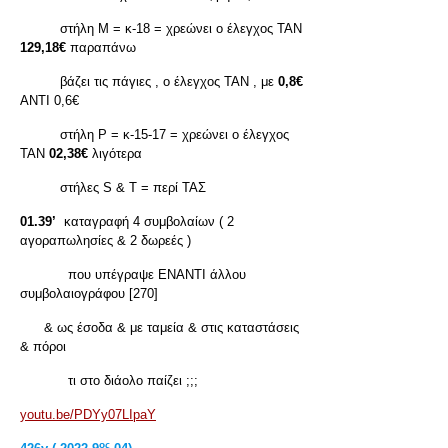
στήλη Μ = κ-18 = χρεώνει ο έλεγχος ΤΑΝ
129,18€
παραπάνω
βάζει τις πάγιες , ο έλεγχος ΤΑΝ , με
0,8€
ΑΝΤΙ 0,6€
στήλη Ρ = κ-15-17 = χρεώνει ο έλεγχος
ΤΑΝ
02,38€
λιγότερα
στήλες S & T = περί ΤΑΣ
01.39’
καταγραφή 4 συμβολαίων ( 2
αγοραπωλησίες & 2 δωρεές )
που υπέγραψε ΕΝΑΝΤΙ άλλου
συμβολαιογράφου [270]
& ως έσοδα & με ταμεία & στις καταστάσεις
& πόροι
τι στο διάολο παίζει ;;;
youtu.be/PDYy07LIpaY
ος