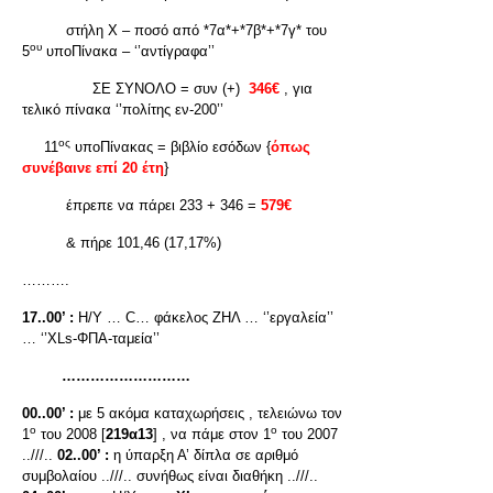
στήλη Χ – ποσό από *7α*+*7β*+*7γ* του
ου
5
υποΠίνακα – ‘’αντίγραφα’’
ΣΕ ΣΥΝΟΛΟ = συν (+)
346€
, για
τελικό πίνακα ‘’πολίτης εν-200’’
ος
11
υποΠίνακας = βιβλίο εσόδων {
όπως
συνέβαινε επί 20 έτη
}
έπρεπε να πάρει 233 + 346 =
579€
& πήρε 101,46 (17,17%)
……….
17..00’ :
H/Y … C… φάκελος ΖΗΛ … ‘’εργαλεία’’
… ‘’ΧLs-ΦΠΑ-ταμεία’’
………………………
00..00’ :
με 5 ακόμα καταχωρήσεις , τελειώνω τον
ο
ο
1
του 2008 [
219α13
] , να πάμε στον 1
του 2007
..///..
02..00’ :
η ύπαρξη Α’ δίπλα σε αριθμό
συμβολαίου ..///.. συνήθως είναι διαθήκη ..///..