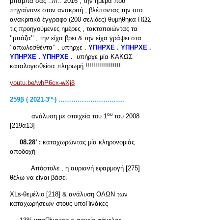
μπαμπά σας ..///.. 2016 , την ημέρα που
πηγαίνανε στον ανακριτή , βλέποντας την στο
ανακριτικό έγγραφο (200 σελίδες) θυμήθηκα ΠΩΣ
τις προηγούμενες ημέρες , τακτοποιώντας τα
‘’μπάζα’’ , την είχα βρει & την είχα γράψει στα
‘’απωλεσθέντα’’ . υπήρχε .
ΥΠΗΡΧΕ . ΥΠΗΡΧΕ .
ΥΠΗΡΧΕ . ΥΠΗΡΧΕ .
υπήρχε μία ΚΑΚΩΣ
καταλογισθείσα πληρωμή !!!!!!!!!!!!!!!!!!
youtu.be/whP6cx-wXj8
ος
259β ( 2021-3
) ………………………….
ου
ανάλυση με στοιχεία του 1
του 2008
[219α13]
08.28’ :
καταχωρώντας μία κληρονομιάς
αποδοχή
Απόστολε , η αυριανή εφαρμογή [275]
θέλω να είναι βάσει
XLs-θεμέλιο [218] & ανάλυση ΟΛΩΝ των
καταχωρήσεων στους υποΠινάκες
ος