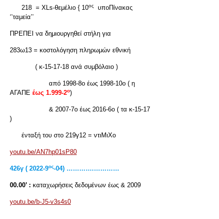
ος
218 = XLs-θεμέλιο { 10
υποΠίνακας
‘’ταμεία’’
ΠΡΕΠΕΙ να δημιουργηθεί στήλη για
283ω13 = κοστολόγηση πληρωμών εθνική
( κ-15-17-18 ανά συμβόλαιο )
από 1998-8ο έως 1998-10ο ( η
ο
ΑΓΑΠΕ
έως 1.999-2
)
& 2007-7ο έως 2016-6ο ( τα κ-15-17
)
ένταξή του στο 219γ12 = ντιΜιΧο
youtu.be/AN7hp01sP80
ος
426
γ ( 2022-9
-04) ………….…………
00.00’ :
καταχωρήσεις δεδομένων έως & 2009
youtu.be/b-J5-v3s4s0
……………….