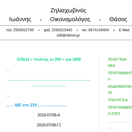
Ζηλιαχωβινός
Ιωάννης
Οικονομολόγος
Θάσος
•
•
τηλ: 2593022795
•
φαξ: 2593023445
•
κιν: 6974149404
•
E-Mail:
zil9@otenet.gr
219α11 = πολίτης εν 200 = για 2008
ΤΕΛΕΥΤΑΙΑ
ΝΕΑ
…
ΠΡΟΓΡΑΜΜΑΤ
………………………………………………………..
Α
………………………
ΕΝΔΙΑΦΕΡΟΝ
ΤΑ
…
ΥΠΟΥΡΓΕΙΑ
…… ΙΔΕ στο 219 ……………….….
ΠΡΟΓΡΑΜΜΑΤ
Α-ΧΤΕΣ
2019-07/08-Α
………………
2019-07/08-Γ1
…..