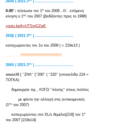
260
α ( 2021-3
) ………………………….
ο
0.00’ :
τελείωσα τον 1
του 2008 ..///.. επόμενη
ος
κίνηση ο 1
του 2007 (βαδίζοντας προς το 1998)
youtu.be/kyUTSnrGZwE
ος
265β ( 2021-3
) ………………………….
καταχωρώντας τον 1ο του 2008 ( = 219α13 )
…………!!!!!!!!!!!!!!!!!!!!!!!!!!!!!!!!!!!!
ος
266
δ ( 2021-3
) ………………………….
wwwzil8 [ ‘’ΖΗΛ’’ {‘’200’’ ( ‘’220’’ (υποσελίδα 224 =
ΤΟΓΚΑ)
δημιουργία της , ΛΟΓΩ ‘’πίεσης’’ στους πολίτες
με φόντο την αλλαγή στις αντικειμενικές
ος
(1
του 2007)
ο
καταχωρώντας στο XL/s θεμέλιο[218] τον 1
του 2007 [219α14]