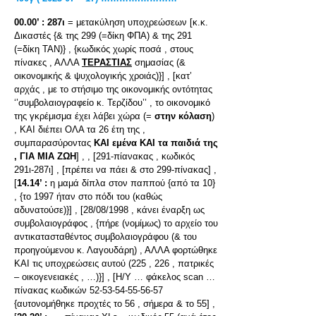
00.00’ :
287ι
= μετακύληση υποχρεώσεων [κ.κ.
Δικαστές {& της 299 (=δίκη ΦΠΑ) & της 291
(=δίκη ΤΑΝ)} , {κωδικός χωρίς ποσά , στους
πίνακες , ΑΛΛΑ
ΤΕΡΑΣΤΙΑΣ
σημασίας (&
οικονομικής & ψυχολογικής χροιάς)}] , [κατ’
αρχάς , με το στήσιμο της οικονομικής οντότητας
‘’συμβολαιογραφείο κ. Τερζίδου’’ , το οικονομικό
της γκρέμισμα έχει λάβει χώρα (=
στην κόλαση
)
, ΚΑΙ διέπει ΟΛΑ τα 26 έτη της ,
συμπαρασύροντας
ΚΑΙ εμένα ΚΑΙ τα παιδιά της
, ΓΙΑ ΜΙΑ ΖΩΗ
] , , [291-πίανακας , κωδικός
291ι-287ι] , [πρέπει να πάει & στο 299-πίνακας] ,
[
14.14’ :
η μαμά δίπλα στον παππού {από τα 10}
, {το 1997 ήταν στο πόδι του (καθώς
αδυνατούσε)}] , [28/08/1998 , κάνει έναρξη ως
συμβολαιογράφος , {πήρε (νομίμως) το αρχείο του
αντικατασταθέντος συμβολαιογράφου (& του
προηγούμενου κ. Λαγουδάρη) , ΑΛΛΑ φορτώθηκε
ΚΑΙ τις υποχρεώσεις αυτού (225 , 226 , πατρικές
– οικογενειακές , …)}] , [Η/Υ … φάκελος scan …
πίνακας κωδικών 52-53-54-55-56-57
{αυτονομήθηκε προχτές το 56 , σήμερα & το 55] ,