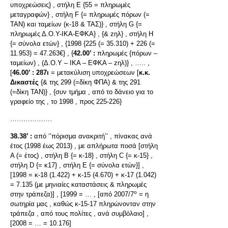
υποχρεώσεις} , στήλη Ε {55 = πληρωμές
μεταγραφών} , στήλη F {= πληρωμές πόρων (=
ΤΑΝ) και ταμείων (κ-18 & ΤΑΣ)} , στήλη G {=
πληρωμές Δ.Ο.Υ-ΙΚΑ-ΕΦΚΑ} , {& zηλ} , στήλη Η
{= σύνολα ετών} , {1998 {225 (= 35.310) + 226 (=
11.953) = 47.263€} , {
42.00’ :
πληρωμές {πόρων –
ταμείων) , (Δ.Ο.Υ – ΙΚΑ – ΕΦΚΑ – zηλ)} , ….. ,
[
46.00’ :
287ι
= μετακύλιση υποχρεώσεων [
κ.κ.
Δικαστές
{& της 299 (=δίκη ΦΠΑ) & της 291
(=δίκη ΤΑΝ)} , {συν τμήμα , από το δάνειο για το
γραφείο της , το 1998 , προς 225-226}
……………….
38.38’ :
από ‘’πόρισμα ανακριτή’’ , πίνακας ανά
έτος (1998 έως 2013) , με απλήρωτα ποσά [στήλη
Α (= έτος) , στήλη Β {= κ-18} , στήλη C {= κ-15} ,
στήλη D {= κ17} , στήλη Ε {= σύνολα ετών}] ,
[1998 = κ-18 (1.422) + κ-15 (4.670) + κ-17 (1.042)
= 7.135 (με μηνιαίες καταστάσεις & πληρωμές
ο
στην τράπεζα)] , [1999 = … , [από 2007/7
= η
σωτηρία μας , καθώς κ-15-17 πληρώνονταν στην
τράπεζα , από τους πολίτες , ανά συμβόλαιο] ,
[2008 = … = 10.176]