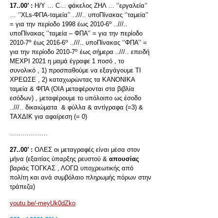
17..00’ :
H/Y … C… φάκελος ΖΗΛ … ‘’εργαλεία’’
… ‘’ΧLs-ΦΠΑ-ταμεία’’ ..///.. υποΠίνακας ‘’ταμεία’’
ο
= για την περίοδο 1998 έως 2010-6
..///..
υποΠίνακας ‘’ταμεία – ΦΠΑ’’ = για την περίοδο
ο
ο
2010-7
έως 2016-6
..///.. υποΠίνακας ‘’ΦΠΑ’’ =
ο
για την περίοδο 2010-7
έως σήμερα ..///.. επειδή
ΜΕΧΡΙ 2021 η μαμά έγραφε 1 ποσό , το
συνολικό , 1) προσπαθούμε να εξαγάγουμε ΤΙ
ΧΡΕΩΣΕ , 2) καταχωρώντας τα ΚΑΝΟΝΙΚΑ
ταμεία & ΦΠΑ (ΟΙΑ μεταφέρονται στα βιβλία
εσόδων) , μεταφέρουμε το υπόλοιπο ως έσοδο
..///.. δικαιώματα & φύλλα & αντίγραφα (=3) &
ΤΑΧΔΙΚ για αφαίρεση (= 0)
………………
27..00’ :
ΟΛΕΣ οι μεταγραφές είναι μέσα στον
μήνα (εξαιτίας ύπαρξης ρευστού &
απουσίας
βαριάς ΤΟΓΚΑΣ , ΛΟΓΩ υποχρεωτικής από
πολίτη και ανά συμβόλαιο πληρωμής πόρων στην
τράπεζα)
youtu.be/-meyUk0dZko
ος