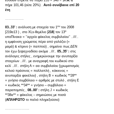
εσόδων έπρεπε να πάρει 233 + 346 =
579€
&
πήρε 101,46 (ούτε 20%) .
Αυτό συνέβαινε επί 20
έτη
……………..
ου
03..33’ :
ανάλυση με στοιχεία του 1
του 2008
ο
[219α13 ) , στο XLs-θεμέλιο [
218
] τον 13
υποΠίνακα = ‘’αρχείο φάκελος συμβολαίου’’ ..///..
η εμφάνιση χρώματος πέρα από γαλάζιο (=
μαμά) & κίτρινο (= παππού) , σημαίνει πως ΔΕΝ
τον έχω ξεψαχναδίσει ακόμα ..///..
05..35’ :
στις
ανάλογες στήλες , ενημερώνουμε την ανυπαρξία
στοιχείων ..///.. με αναγραφή του κωδικού στο
κελί ..///.. στήλη Α = αα συμβολαίου {χρωματισμός
κελιού πράσινος = πολλαπλή , κόκκινος =
ανυπαρξία φακέλου} , στήλη Β = κωδικός **28**
= γνήσιο συμβόλαιο = αριθμός με στυλό , στήλη Ε
= κωδικός **34** = γνήσιο – συμβόλαιο =
παραπομπές ,
08..00’ :
στήλη J = κωδικός
**38α** = φάκελος – σημειώσεις με ποσά
(
ΑΠΛΗΡΩΤΟ
το παλιό πληρεξούσιο)
………………….