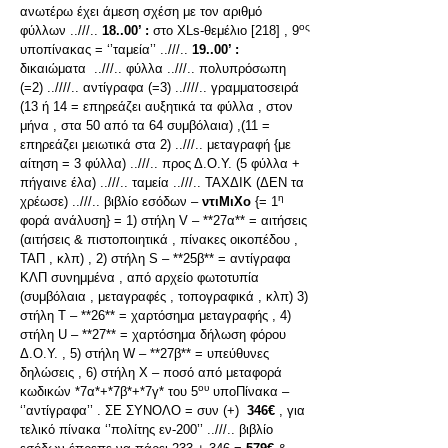
ανωτέρω έχει άμεση σχέση με τον αριθμό
ος
φύλλων ..///..
18..00’ :
στο XLs-θεμέλιο [218] , 9
υποπίνακας = ‘’ταμεία’’ ..///..
19..00’ :
δικαιώματα ..///.. φύλλα ..///.. πολυπρόσωπη
(=2) ..////.. αντίγραφα (=3) ..////.. γραμματοσειρά
(13 ή 14 = επηρεάζει αυξητικά τα φύλλα , στον
μήνα , στα 50 από τα 64 συμβόλαια) ,(11 =
επηρεάζει μειωτικά στα 2) ..///.. μεταγραφή {με
αίτηση = 3 φύλλα) ..///.. προς Δ.Ο.Υ. (5 φύλλα +
πήγαινε έλα) ..///.. ταμεία ..///.. ΤΑΧΔΙΚ (ΔΕΝ τα
η
χρέωσε) ..///.. βιβλίο εσόδων –
ντιΜιΧο
{= 1
φορά ανάλυση} = 1) στήλη V – **27α** = αιτήσεις
(αιτήσεις & πιστοποιητικά , πίνακες οικοπέδου ,
ΤΑΠ , κλπ) , 2) στήλη S – **25β** = αντίγραφα
ΚΛΠ συνημμένα , από αρχείο φωτοτυπία
(συμβόλαια , μεταγραφές , τοπογραφικά , κλπ) 3)
στήλη Τ – **26** = χαρτόσημα μεταγραφής , 4)
στήλη U – **27** = χαρτόσημα δήλωση φόρου
Δ.Ο.Υ. , 5) στήλη W – **27β** = υπεύθυνες
δηλώσεις , 6) στήλη Χ – ποσό από μεταφορά
ου
κωδικών *7α*+*7β*+*7γ* του 5
υποΠίνακα –
‘’αντίγραφα’’ . ΣΕ ΣΥΝΟΛΟ = συν (+)
346€
, για
τελικό πίνακα ‘’πολίτης εν-200’’ ..///.. βιβλίο