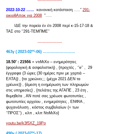
2022-10-22 ……
κανονική κατάσταση …..”
291-
οικιοθΑποκ για 2008
”…..
ΙΔΕ την πορεία έν έτι 2008 περί κ-15-17-18 &
ΤΑΣ στο ‘’291-ΤΕΜΠΜΕ’’
……………….
ος
463γ ( 2023-02
-06) ………….…………
18.50’ :
219δ6
= ντιΜιΧο – ενημερότητες
(φορολογική & ασφαλιστική) , {προχτές , ‘’e’’ , 29
έγγραφα (3 ώρες (30 ημέρες πριν με χαρτιά –
ΕΛΤΑ)} , {τα χρεώνει;;; (μέχρι 2021 ΔΕΝ τα
χρέωνε)} , {άμεση η ενημέρωση των πληρωμών
στις υπηρεσίες} , {πελάτες της ΑΓΑΠΕ , 23 έτη ,
θυμηθείτε , ΑΝ ποτέ σας χρέωσε φωτοτυπίες ,
φωτοτυπίες αρχείου , ενημερότητες , ΕΝΦΙΑ ,
ψυχανάλυση , κόστος συμβολαίων (= των
‘’ΠΡΟΣ’’) , κλπ , κλπ ΝτιΜιΧο}
youtu.be/k3f5XZ_19Po
ος
490γ ( 2023-07
-17) ………….…………