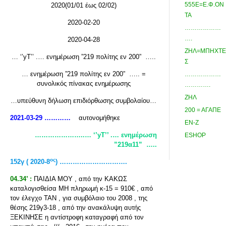
555Ε=Ε.Φ.ΟΝ
2020(01/01 έως 02/02)
ΤΑ
2020-02-20
………………
….
2020-04-28
ΖΗΛ=ΜΠΗΧΤΕ
… ‘’yΤ’’ .… ενημέρωση ”219 πολίτης εν 200” …..
Σ
… ενημέρωση ”219 πολίτης εν 200” ….. =
………………
συνολικός πίνακας ενημέρωσης
………….
ΖΗΛ
…υπεύθυνη δήλωση επιδιόρθωσης συμβολαίου…
200 = ΑΓΑΠΕ
2021-03-29 …………
αυτονομήθηκε
ΕΝ-Ζ
…………………..… ‘’yΤ’’ .… ενημέρωση
ESHOP
”219α11” …..
ος
152γ ( 2020-8
) ………………………….
04.34’ :
ΠΑΙΔΙΑ ΜΟΥ , από την ΚΑΚΩΣ
καταλογισθείσα ΜΗ πληρωμή κ-15 = 910€ , από
τον έλεγχο ΤΑΝ , για συμβόλαιο του 2008 , της
θέσης 219γ3-18 , από την ανακάλυψη αυτής
ΞΕΚΙΝΗΣΕ η αντίστροφη καταγραφή από τον