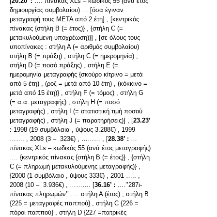
[
20.20’ :
…. πίνακας XLs – κωδικός 55 (ανά έτος
δημιουργίας συμβολαίου) … [όσα έγιναν
μεταγραφή τους ΜΕΤΑ από 2 έτη] , [κεντρικός
πίνακας {στήλη Β (= έτος)} , {στήλη C (=
μετακυλούμενη υποχρέωση)}] , [σε όλους τους
υποπίνακες : στήλη Α (= αριθμός συμβολαίου)
στήλη Β (= πράξη) , στήλη C (= ημερομηνία) ,
στήλη D (= ποσό πράξης) , στήλη E (=
ημερομηνία μεταγραφής {σκούρο κίτρινο = μετά
από 5 έτη) , (ροζ = μετά από 10 έτη) , (κόκκινο =
μετά από 15 έτη)} , στήλη F (= τόμος) , στήλη G
(= α.α. μεταγραφής) , στήλη H (= ποσό
μεταγραφής) , στήλη I (= στατιστική τιμή ποσού
μεταγραφής) , στήλη J (= παρατηρήσεις)] , [
23.23’
:
1998 (19 συμβόλαια , ύψους 3.288€) , 1999
……. , 2008 (3 – 323€) , ……… , [
28.38’ :
…
πίνακας XLs – κωδικός 55 (ανά έτος μεταγραφής)
…. {κεντρικός πίνακας {στήλη Β (= έτος)} , {στήλη
C (= πληρωμή μετακυλούμενης μεταγραφής)} ,
{2000 (1 συμβόλαιο , ύψους 333€) , 2001 ….. ,
2008 (10 – 3.936€) , ………. [
36.16’ :
….’’287ι-
πίνακας πληρωμών’’ …. στήλη Α (έτος) , στήλη Β
{225 = μεταγραφές παππού} , στήλη C {226 =
πόροι παππού} , στήλη D {227 =πατρικές