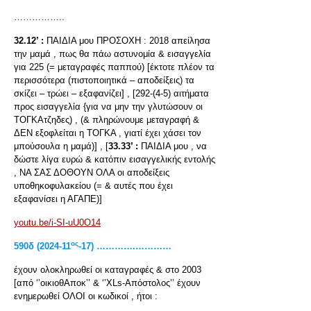
……………..
32.12’ :
ΠΑΙΔΙΑ μου ΠΡΟΣΟΧΗ : 2018 απείλησα
την μαμά , πως θα πάω αστυνομία & εισαγγελία
για 225 (= μεταγραφές παππού) [έκτοτε πλέον τα
περισσότερα (πιστοποιητικά – αποδείξεις) τα
σκίζει – τρώει – εξαφανίζει] , [292-(4-5) αιτήματα
προς εισαγγελία {για να μην την γλυτώσουν οι
ΤΟΓΚΑτζηδες) , (& πληρώνουμε μεταγραφή &
ΔΕΝ εξοφλείται η ΤΟΓΚΑ , γιατί έχει χάσει τον
μπούσουλα η μαμά)] , [
33.33’ :
ΠΑΙΔΙΑ μου , να
δώστε λίγα ευρώ & κατόπιν εισαγγελικής εντολής
, ΝΑ ΣΑΣ ΔΟΘΟΥΝ ΟΛΑ οι αποδείξεις
υποθηκοφυλακείου (= & αυτές που έχει
εξαφανίσει η ΑΓΑΠΕ)]
youtu.be/i-SI-uU0O14
ος
590
δ
(2024-11
-17) ………….…………
έχουν ολοκληρωθεί οι καταγραφές & στο 2003
[από ‘’οικιοθΑποκ’’ & ‘’XLs-Απόστολος’’ έχουν
ενημερωθεί ΟΛΟΙ οι κωδικοί , ήτοι :