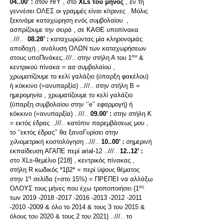
04..00’ :
στον Η/Υ , στο
XLs
του μηνός
, εν τη
γεννέσει ΟΛΕΣ οι γραμμές είναι κίτρινες . Μόλις
ξεκινάμε καταχώρηση ενός συμβολαίου ,
ασπρίζουμε την σειρά , σε ΚΑΘΕ υποπίνακα
..///..
08.28’ :
καταχωρώντας μία κληρονομιάς
αποδοχή , ανάλυση ΟΛΩΝ των καταχωρήσεων
ου
στους υποΠινάκες..///.. στην στήλη Α του 1
&
κεντρικού πίνακα = αα συμβολαίου ,
χρωματίζουμε το κελί γαλάζιο (ύπαρξη φακέλου)
ή κόκκινο (=ανυπαρξία) ..///.. στην στήλη Β =
ημερομηνία , χρωματίζουμε το κελί γαλάζιο
(ύπαρξη συμβολαίου στην ‘’e’’ εφαρμογή) ή
κόκκινο (=ανυπαρξία) ..///..
09.00’ :
στην στήλη Κ
= εκτός έδρας ..///.. κατόπιν παρεμβάσεως μου ,
το ‘’εκτός έδρας’’ θα ξαναΓυρίσει στην
χιλιομετρική κοστολόγηση ..///..
10..00’ :
σημερινή
εκπαίδευση ΑΓΑΠΕ περί arial-12 ..///..
12..12’ :
στο XLs-θεμέλιο [218] , κεντρικός πίνακας ,
στήλη R κωδικός *1β2* = περί ύψους θέματος
η
στην 1
σελίδα (=στο 15%) = ΠΡΕΠΕΙ να αλλάξω
ος
ΟΛΟΥΣ τους μήνες που έχω τροποποιήσει (1
των 2019 -2018 -2017 -2016 -2013 -2012 -2011
-2010 -2009 & όλο το 2014 & τους 3 του 2015 &
όλους του 2020 & τους 2 του 2021) ..///.. το