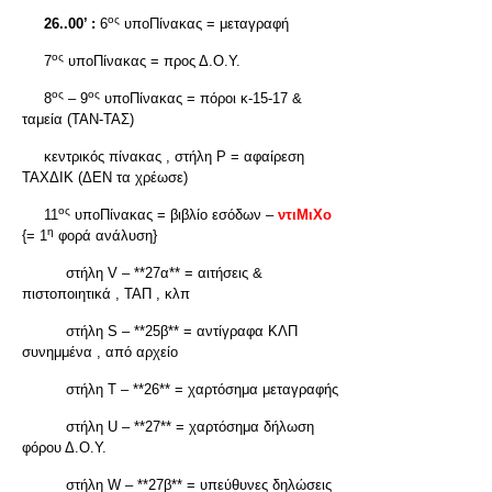
ος
26..00’ :
6
υποΠίνακας = μεταγραφή
ος
7
υποΠίνακας = προς Δ.Ο.Υ.
ος
ος
8
– 9
υποΠίνακας = πόροι κ-15-17 &
ταμεία (ΤΑΝ-ΤΑΣ)
κεντρικός πίνακας , στήλη Ρ = αφαίρεση
ΤΑΧΔΙΚ (ΔΕΝ τα χρέωσε)
ος
11
υποΠίνακας = βιβλίο εσόδων –
ντιΜιΧο
η
{= 1
φορά ανάλυση}
στήλη V – **27α** = αιτήσεις &
πιστοποιητικά , ΤΑΠ , κλπ
στήλη S – **25β** = αντίγραφα ΚΛΠ
συνημμένα , από αρχείο
στήλη Τ – **26** = χαρτόσημα μεταγραφής
στήλη U – **27** = χαρτόσημα δήλωση
φόρου Δ.Ο.Υ.
στήλη W – **27β** = υπεύθυνες δηλώσεις