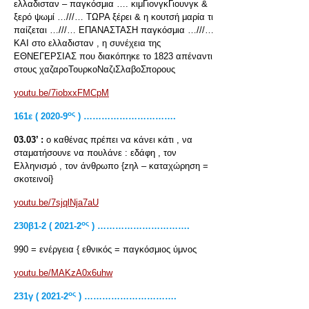
ελλαδισταν – παγκόσμια …. κιμΓιονγκΓιουνγκ &
ξερό ψωμί …///… ΤΩΡΑ ξέρει & η κουτσή μαρία τι
παίζεται …///… ΕΠΑΝΑΣΤΑΣΗ παγκόσμια …///…
ΚΑΙ στο ελλαδισταν , η συνέχεια της
ΕΘΝΕΓΕΡΣΙΑΣ που διακόπηκε το 1823 απέναντι
στους χαζαροΤουρκοΝαζιΣλαβοΣπορους
youtu.be/7iobxxFMCpM
ος
161ε ( 2020-9
) ………………………….
03.03’ :
ο καθένας πρέπει να κάνει κάτι , να
σταματήσουνε να πουλάνε : εδάφη , τον
Ελληνισμό , τον άνθρωπο {zηλ – καταχώρηση =
σκοτεινοί}
youtu.be/7sjqlNja7aU
ος
230
β1-2 ( 2021-2
) ………………………….
990 = ενέργεια { εθνικός = παγκόσμιος ύμνος
youtu.be/MAKzA0x6uhw
ος
231
γ ( 2021-2
) ………………………….