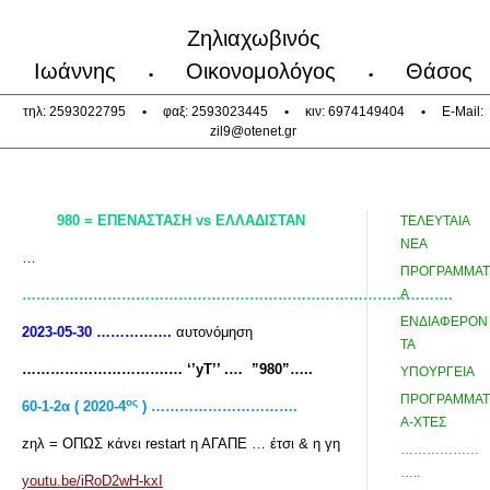
Ζηλιαχωβινός
Ιωάννης
Οικονομολόγος
Θάσος
•
•
τηλ: 2593022795
•
φαξ: 2593023445
•
κιν: 6974149404
•
E-Mail:
zil9@otenet.gr
980 = ΕΠΕΝΑΣΤΑΣΗ
vs
ΕΛΛΑΔΙΣΤΑΝ
ΤΕΛΕΥΤΑΙΑ
ΝΕΑ
…
ΠΡΟΓΡΑΜΜΑΤ
……………………………………………………………………………….
Α
ΕΝΔΙΑΦΕΡΟΝ
2023-05-30 …………….
αυτονόμηση
ΤΑ
………………………….… ‘’yT
’’ .… ”980”…..
ΥΠΟΥΡΓΕΙΑ
ΠΡΟΓΡΑΜΜΑΤ
ος
60-1-2α ( 2020-4
) ………………………….
Α-ΧΤΕΣ
zηλ = ΟΠΩΣ κάνει restart η ΑΓΑΠΕ … έτσι & η γη
………………
…..
youtu.be/iRoD2wH-kxI