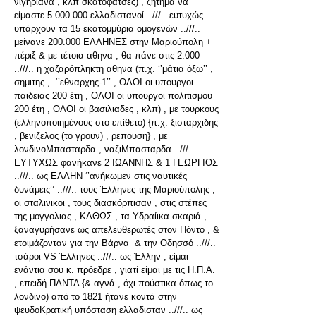
νιγηριανα , κλπ σκατόφατσες) , ζήτημα να
είμαστε 5.000.000 ελλαδιστανοί ..///.. ευτυχώς
υπάρχουν τα 15 εκατομμύρια ομογενών ..///..
μείνανε 200.000 ΕΛΛΗΝΕΣ στην Μαριούπολη +
πέριξ & με τέτοια αθηνα , θα πάνε στις 2.000
..///.. η χαζαρόπληκτη αθηνα (π.χ. ‘’μάτια όξω’’ ,
σημιτης , ‘’εθναρχης-1’’ , ΟΛΟΙ οι υπουργοι
παιδειας 200 έτη , ΟΛΟΙ οι υπουργοι πολιτισμου
200 έτη , ΟΛΟΙ οι βασιλιαδες , κλπ) , με τουρκους
(ελληνοποιημένους στο επίθετο) {π.χ. ξισταρχιδης
, βενιζελος (το γρουν) , ρεπουση} , με
λονδινοΜπασταρδα , ναζιΜπασταρδα ..///..
ΕΥΤΥΧΩΣ φανήκανε 2 ΙΩΑΝΝΗΣ & 1 ΓΕΩΡΓΙΟΣ
..///.. ως ΕΛΛΗΝ ‘’ανήκωμεν στις ναυτικές
δυνάμεις’’ ..///.. τους Έλληνες της Μαριούπολης ,
οι σταλινικοι , τους διασκόρπισαν , στις στέπες
της μογγολιας , ΚΑΘΩΣ , τα Υδραίικα σκαριά ,
ξαναγυρήσανε ως απελευθερωτές στον Πόντο , &
ετοιμάζονταν για την Βάρνα & την Οδησσό ..///..
τσάροι VS Έλληνες ..///.. ως Έλλην , είμαι
ενάντια σου κ. πρόεδρε , γιατί είμαι με τις Η.Π.Α.
, επειδή ΠΑΝΤΑ {& αγνά , όχι πούστικα όπως το
λονδίνο) από το 1821 ήτανε κοντά στην
ψευδοΚρατική υπόσταση ελλαδισταν ..///.. ως