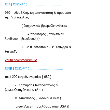
ος
263 ( 2021-3
) ………………………….
980 – εθνοΕλληνική επανάσταση & πρόσωπα
της VS εφιάλτες
{ διαχρονικές βρωμοΟικογένειες
= πράκτορες ( σουλτανου –
λονδινου – βερολινου ) }
& με π. Απόστολο – κ. Χατζάρα &
HellasTv
youtu.be/e8raeuNmLiA
ος
268
β ( 2021-4
) ………………………….
περί 200 έτη εθνογερσίας [ 980 ]
κ. Χατζάρας ( Καποδίστριας &
βρωμοΟικογένειες & κλπ )
π. Απόστολος ( μασόνοι & κλπ )
greekVoice ( παρελάσεις στην USA &