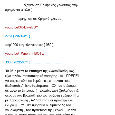
εξαφάνιση Ελληνικής γλώσσας στην
ομογένεια & κλπ )
περιήγηση σε Κρητικά γλέντια
youtu.be/3K-Dvyif7UY
ος
273ε ( 2021-4
) ………………………….
περί 200 έτη εθνεγερσίας [ 980 ]
youtu.be/TWnehmHSQTE
ος
393 ( 2022-05
) ………………………….
30.03’ :
μετά το κτύπημα της κλανοΠανδημίας ,
είχα πλέον πιστοποιητικό νόσησης ..///.. ΠΡΕΠΕΙ
να παρευρεθώ σε ζυμώσεις με ‘’συνοπτικές
διαδικασίες’’ ξεκαθαρίσματος . ΟΧΙ να στέκομαι
σε αυτό το έκτρωμα (= ελλαδισταν) {{τολμήσαν &
φέρανε στο βρωμοΚτίριο τον ναζιστή χαζαρο !!! α
ρε Καραισκάκη , ΑΛΛΟΙ ήταν οι πρωταρχικοί
εχθροί}} ..///.. θα τιμήσουν οι λιμπεραλς τον
γουρλομάτη , τον πράκτορα της μερκελ , με την
πλέον τιμητική παρουσία του στο κογκρέσο των