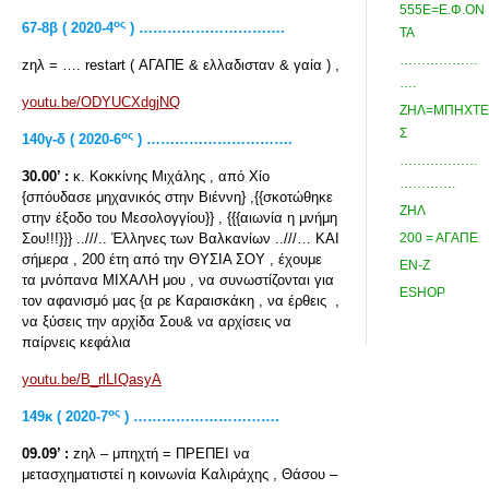
555Ε=Ε.Φ.ΟΝ
ος
67-8
β ( 2020-4
) ………………………….
ΤΑ
………………
zηλ = …. restart ( ΑΓΑΠΕ & ελλαδισταν & γαία ) ,
….
youtu.be/ODYUCXdgjNQ
ΖΗΛ=ΜΠΗΧΤΕ
Σ
ος
140γ-δ ( 2020-6
) ………………………….
………………
30.00’ :
κ. Κοκκίνης Μιχάλης , από Χίο
………….
{σπόυδασε μηχανικός στην Βιέννη} ,{{σκοτώθηκε
ΖΗΛ
στην έξοδο του Μεσολογγίου}} , {{{αιωνία η μνήμη
Σου!!!}}} ..///.. Έλληνες των Βαλκανίων ..///… ΚΑΙ
200 = ΑΓΑΠΕ
σήμερα , 200 έτη από την ΘΥΣΙΑ ΣΟΥ , έχουμε
ΕΝ-Ζ
τα μνόπανα ΜΙΧΑΛΗ μου , να συνωστίζονται για
ESHOP
τον αφανισμό μας {α ρε Καραισκάκη , να έρθεις ,
να ξύσεις την αρχίδα Σου& να αρχίσεις να
παίρνεις κεφάλια
youtu.be/B_rlLIQasyA
ος
149
κ ( 2020-7
) ………………………….
09.09’ :
zηλ – μπηχτή = ΠΡΕΠΕΙ να
μετασχηματιστεί η κοινωνία Καλιράχης , Θάσου –