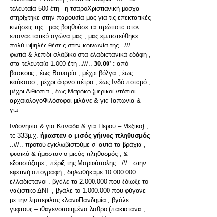
τελευταία 500 έτη , η τσαροΧριστιανική μοσχα
στηρίχτηκε στην παρουσία μας για τις επεκτατικές
κινήσεις της , μας βοηθούσε τα πρώτιστα στον
επαναστατικό αγώνα μας , μας εμπιστεύθηκε
πολύ υψηλές θέσεις στην κοινωνία της ..///..
φωτιά & λεπίδι σλάβικο στα ελαδιστανικά εδάφη ,
στα τελευταία 1.000 έτη ..///..
30.00’ :
από
βάσκους , έως Βαυαρία , μέχρι βόλγα , έως
καύκασο , μέχρι άορνο πέτρα , έως Ινδό ποταμό ,
μέχρι Αιθιοπία , έως Μαρόκο {μερικοί ντόπιοι
αρχαιολογοΦιλόσοφοι μιλάνε & για Ιαπωνία &
για
Ινδονησία & για Καναδα & για Περού – Μεξικό} ,
το 333μ.χ.
ήμασταν ο μισός γήινος πληθυσμός
..///.. προτού εγκλωβιστούμε σ’ αυτά τα βράχια ,
φυσικά & ήμασταν ο μισός πληθυσμός , &
εξουσιάζαμε , πέριξ της Μαριούπολης ..///.. στην
εφετινή απογραφή , δηλωθήκαμε 10.000.000
ελλαδιστανοί . βγάλε τα 2.000.000 που έδιωξε το
ναζιστικο ΔΝΤ , βγάλε το 1.000.000 που φύγανε
με την λιμπεριλας κλανοΠανδημία , βγάλε
γύφτους – ιθαγενοποιημένα λαθρο (πακιστανα ,