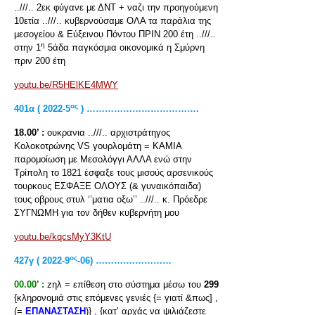
..///.. 2εκ φύγανε με ΔΝΤ + ναζι την προηγούμενη
10ετία ..///.. κυβερνούσαμε ΟΛΑ τα παράλια της
μεσογείου & Εύξεινου Πόντου ΠΡΙΝ 200 έτη ..///..
η
στην 1
5άδα παγκόσμια οικονομικά η Σμύρνη
πριν 200 έτη
youtu.be/R5HElKE4MWY
ος
401α ( 2022-5
) ……………………………….
18.00’ :
ουκρανια ..///.. αρχιστράτηγος
Κολοκοτρώνης VS γουρλομάτη = ΚΑΜΙΑ
παρομοίωση με Μεσολόγγι ΑΛΛΑ ενώ στην
Τρίπολη το 1821 έσφαξε τους μισούς αρσενικούς
τουρκους ΕΣΦΑΞΕ ΟΛΟΥΣ (& γυναικόπαιδα)
τους οβρους στυλ ‘’ματια οξω’’ ..///.. κ. Πρόεδρε
ΣΥΓΝΩΜΗ για τον δήθεν κυβερνήτη μου
youtu.be/kqcsMyY3KtU
ος
427γ ( 2022-9
-06) ………….…………
00.00’ :
zηλ = επίθεση στο σύστημα μέσω του
299
{κληρονομιά στις επόμενες γενιές {= γιατί &πως] ,
(=
ΕΠΑΝΑΣΤΑΣΗ
)} , {κατ’ αρχάς να ψιλιάζεστε