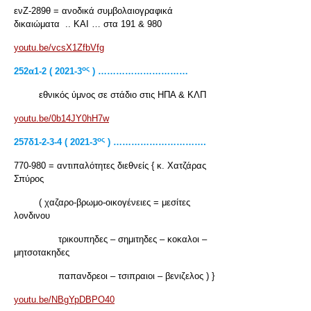
ενΖ-289θ = ανοδικά συμβολαιογραφικά
δικαιώματα .. ΚΑΙ … στα 191 & 980
youtu.be/vcsX1ZfbVfg
ος
252α1-2 ( 2021-3
) …………………………
εθνικός ύμνος σε στάδιο στις ΗΠΑ & ΚΛΠ
youtu.be/0b14JY0hH7w
ος
257
δ1-2-3-4 ( 2021-3
) ………………………….
770-980 = αντιπαλότητες διεθνείς { κ. Χατζάρας
Σπύρος
( χαζαρο-βρωμο-οικογένειες = μεσίτες
λονδινου
τρικουπηδες – σημιτηδες – κοκαλοι –
μητσοτακηδες
παπανδρεοι – τσιπραιοι – βενιζελος ) }
youtu.be/NBgYpDBPO40