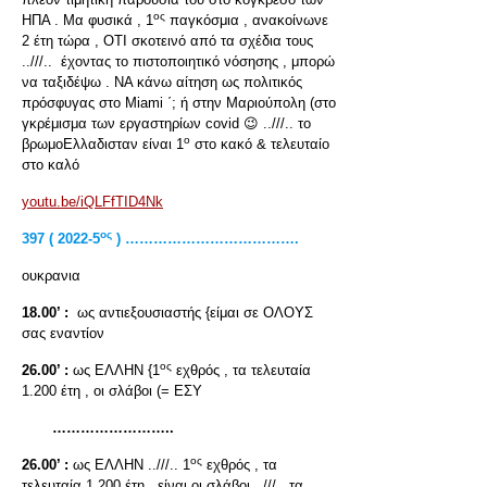
ος
ΗΠΑ . Μα φυσικά , 1
παγκόσμια , ανακοίνωνε
2 έτη τώρα , ΟΤΙ σκοτεινό από τα σχέδια τους
..///.. έχοντας το πιστοποιητικό νόσησης , μπορώ
να ταξιδέψω . ΝΑ κάνω αίτηση ως πολιτικός
πρόσφυγας στο Miami ΄; ή στην Μαριούπολη (στο
γκρέμισμα των εργαστηρίων covid 😉 ..///.. το
ο
βρωμοΕλλαδισταν είναι 1
στο κακό & τελευταίο
στο καλό
youtu.be
/iQLFfTID4Nk
ος
397 ( 2022-5
) ……………………………….
ουκρανια
18.00’ :
ως αντιεξουσιαστής {είμαι σε ΟΛΟΥΣ
σας εναντίον
ος
26.00’ :
ως ΕΛΛΗΝ {1
εχθρός , τα τελευταία
1.200 έτη , οι σλάβοι (= ΕΣΥ
……………………..
ος
26.00’ :
ως ΕΛΛΗΝ ..///.. 1
εχθρός , τα
τελευταία 1.200 έτη , είναι οι σλάβοι ..///.. τα