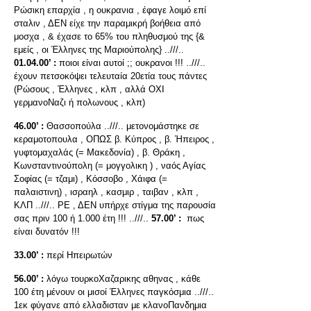
Ρώσικη επαρχία , η ουκρανια , έφαγε λοιμό επί
σταλιν , ΔΕΝ είχε την παραμικρή βοήθεια από
μοσχα , & έχασε το 65% του πληθυσμού της {&
εμείς , οι Έλληνες της Μαριούπολης} ..///..
01.04.00’ :
ποιοι είναι αυτοί ;; ουκρανοι !!! ..///..
έχουν πετσοκόψει τελευταία 20ετία τους πάντες
(Ρώσους , Έλληνες , κλπ , αλλά ΟΧΙ
γερμανοΝαζι ή πολωνους , κλπ)
46.00’ :
Θασσοπούλα ..///.. μετονομάστηκε σε
κεραμοτοπουλα , ΟΠΩΣ β. Κύπρος , β. Ήπειρος ,
γυφτομαχαλάς (= Μακεδονία) , β. Θράκη ,
Κωνσταντινούπολη (= μογγολικη ) , ναός Αγίας
Σοφίας (= τζαμι) , Κόσσοβο , Χάιφα (=
παλαιστινη) , ισραηλ , κασμιρ , ταιβαν , κλπ ,
ΚΛΠ ..///.. ΡΕ , ΔΕΝ υπήρχε στίγμα της παρουσία
σας πριν 100 ή 1.000 έτη !!! ..///..
57.00’ :
πως
είναι δυνατόν !!!
33.00’ :
περί Ηπειρωτών
56.00’ :
λόγω τουρκοΧαζαρικης αθηνας , κάθε
100 έτη μένουν οι μισοί Έλληνες παγκόσμια ..///..
1εκ φύγανε από ελλαδισταν με κλανοΠανδημια