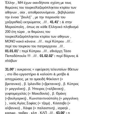
Έλλην , ΜΗ έχων οιανδήποτε σχέση με τους
θαμώνες του τουρκοΧαζαρόπληκτου κτιρίου των
αθηνων , οίοι , αποθρασυνόμενοι , βεβηλώσαν
την ένοια ‘’βουλή’’ , με την παρουσία του
χαζαροΝαζι εκτρώματος ..///..
41.41’ :
& στην
Μαριούπολη , όπως σε κάθε Ελληνικό πληθυσμό
200 έτη τώρα , οι θαμώνες του
τουρκοΧαζαρόπληκτου κτιρίου των αθηνων ,
ΜΟΝΟ κακό κάνανε ..///.. περί Κύπρου ..///..
περί του τουρκου του πατριαρχειου ..///..
01.01.01’ :
περί Κύπρου ..///.. εθνάρχη Τάσο
Παπαδόπουλε !!! ..///..
01.02.02’ :
περί Βάρνας &
σλάβων
31.00’ :
ουκρανος = εφεύρεση τελευταίων 80ετων
, στο ίδιο εργαστήριο & καλούπι & μοτίβο &
αποχρώσεις, με τα ομοειδή Φόκλαντ (=
βρετανικα) , β. Ιρλανδία (=βρετανικη) , β. Κύπρος
(= μογγολικη) , β. Ήπειρος (=αλβανικη) ,
γυφτομαχαλάς (= Μακεδονία) , β. Θράκη
(=βουλγαρικη) , Κωνσταντινούπολη (= μογγολικη
) , ναός Αγίας Σοφίας (= τζαμι) , Κόσσοβο (=
αλβανικο) , Χάιφα (= παλαιστινη) , ισραηλ ,
κασμιρ , ταιβαν , κλπ , ΚΛΠ ..///..
43.00’ :
η