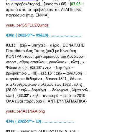
τους προβοκάτορες} , {μάης του 68} , {
03.03’ :
αρκετά από τα προβλήματα της ΑΓΑΠΕ είναι
παγκόσμια {π.χ. ΕΝΦΙΑ}
youtu.be/GSF1UZQwnds
ος
430η ( 2022-9
– 09&10) ………….…………
03.13’ :
{zηλ – μπηχτές = αέριο , ΕΘΝΑΡΧΗΣ
Παπαδόπουλος Τάσος (μαζί με Κωστάκη
ΚΟΝΤΡΑ στους πρακτορίσκους του Λονδίνου =
ντορα , αβραμοπουλου , γογολινακι , κλπ) , κ.
Φώσκολος } , {
08.38’ :
zηλ – ξεφεύγει =
βρωμοκτιριο …!!!!} , {
13.13’ :
zηλ – ανάλυση =
παγκόσμια δεδομένα , δάνεια 1821 , δάνεια
απελευθερωτικών πολέμων έως 1922 , κλπ} ,
{
28.00’ :
zηλ – ξεφεύγει … δολοφόνε , λίμπεραλ ,
κλπ} , {
32.32’ :
zηλ – αναφορά = μετά το 2010 ,
ΟΛΑ είναι παράνομα (= ΑΝΤΙΣΥΝΤΑΓΜΑΤΙΚΑ)
youtu.be/jAJ1NAAIpng
ος
434γ ( 2022-9
– 19) ………….…………
09.00’ :
ύμνος των ΛΟΠΟΔΥΤΩΝ .//. zηλ =