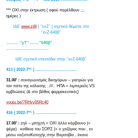
*** ΟΧΙ στην έκτρωση ( αφού παρέλθουν ;;;
ημέρες )
ΙΔΕ
www.zil8
[ ‘’ενΖ’’ ( σχετικά θέματα στο
‘’ενΖ-640β’’
……… ‘’yT
’’ ….…”640β”
…………………………..
ΙΔΕ σχετικά επεισόδια στην ‘’ενΖ-640β’’
ος
413 ( 2022-7
) ………………………….
31.00’ :
συναγωνισμός δικηγόρων – γιατρών για
τον πάτο της κόλασης ..///.. ΗΠΑ = λιμπεραλς VS
αμβλώσεις (& στο βάθος φαρμακευτικές)
youtu.be/7RHvv05Rc40
ος
416 ( 2022-7
) ………………………….
17.00’ :
zηλ – μπηχτή = ΟΧΙ άλλο κάρβουνο (=
ψέμα) . καθίκια του ΣΟΡΣ (= ο χαζάρος που , εν
μέσω ναζιστοΚατοχής στην Βαρσοβία , έκανε