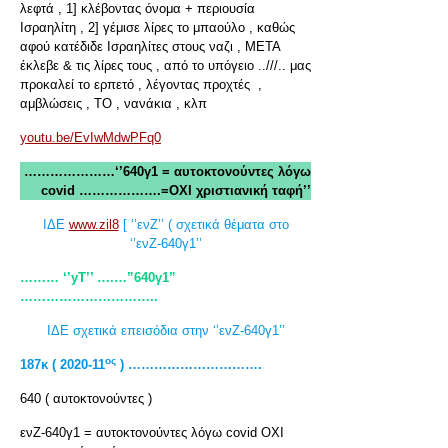
λεφτά , 1] κλέβοντας όνομα + περιουσία
Ισραηλίτη , 2] γέμισε λίρες το μπαούλο , καθώς
αφού κατέδιδε Ισραηλίτες στους ναζι , ΜΕΤΑ
έκλεβε & τις λίρες τους , από το υπόγειο ..///.. μας
προκαλεί το ερπετό , λέγοντας προχτές ,
αμβλώσεις , ΤΟ , νανάκια , κλπ
youtu.be/EvIwMdwPFq0
…………………‘’640γ1 = αυτοκτονούντες λόγω
covid ……………….=ΟΧΙ χριστιανική ταφή’’
ΙΔΕ
www.zil8
[ ‘’ενΖ’’ ( σχετικά θέματα στο
‘’ενΖ-640γ1’’
……… ‘’yT
’’ ….…”640γ1”
…………………………..
ΙΔΕ σχετικά επεισόδια στην ‘’ενΖ-640γ1’’
ος
187κ ( 2020-11
) ………………………….
640 ( αυτοκτονούντες )
ενΖ-640γ1 = αυτοκτονούντες λόγω covid ΟΧΙ