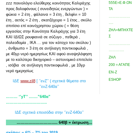
555Ε=Ε.Φ.ΟΝ
zzz ποινολόγιο ελεύθερης κοινότητας Καλιράχης
προς δολοφόνους ( συνειδητώς ενεργώντων ) =
ΤΑ
φώκια = 2 έτη , φάλαινα = 3 έτη , δελφίνι = 10
………………
έτη , αετός = 2 έτη , σκατζόχειρο = 1 έτος , σκύλο
….
σπιτίσιο επί κοινόχρηστου χώρου ( = θέση
ΖΗΛ=ΜΠΗΧΤΕ
εργασίας στην Κοινότητα Καλιράχης για 3 έτη
Σ
ΚΑΙ ΙΔΙΩΣ ρουφιανιά σε σύζυγο , πεθερά ,
πολεοδομία , ΙΚΑ … για τον κάτοχο του σκύλου )
………………
, άνθρωπο = 3 έτη σε ανήλιαγη ποντικοφωλιά ,
………….
με 40γρ νερό ημερησίως ΚΑΙ αφού αναψηλάφηση
ΖΗΛ
με το καλύτερο δικηγορικό – αστυνομικό επιτελείο
200 = ΑΓΑΠΕ
, ισόβια σε ανήλιαγη ποντικοφωλιά , με 10γρ
νερό ημερησίως
ΕΝ-Ζ
ESHOP
ΙΔΕ
www.zil8
[ ‘’ενΖ’’ ( σχετικά θέματα στο
‘’ενΖ-640α’’
……… ‘’yT
’’ ….…”640α”
…………………………..
ΙΔΕ σχετικά επεισόδια στην ‘’ενΖ-640α’’
………………………….. 640β = έκτρωση…
ος
ος
σκέψεις = 6
– 7
του 2019 ………………..