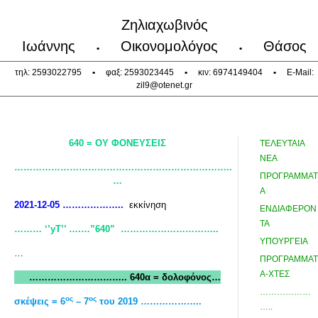
Ζηλιαχωβινός
Ιωάννης
Οικονομολόγος
Θάσος
•
•
τηλ: 2593022795
•
φαξ: 2593023445
•
κιν: 6974149404
•
E-Mail:
zil9@otenet.gr
640 = ΟΥ ΦΟΝΕΥΣΕΙΣ
ΤΕΛΕΥΤΑΙΑ
ΝΕΑ
……………………………………………………………..
ΠΡΟΓΡΑΜΜΑΤ
…
Α
2021-12-05 ………………..
εκκίνηση
ΕΝΔΙΑΦΕΡΟΝ
ΤΑ
……… ‘’yT
’’ ….…”640”
…………………………..
ΥΠΟΥΡΓΕΙΑ
…
ΠΡΟΓΡΑΜΜΑΤ
Α-ΧΤΕΣ
………………………….. 640α = δολοφόνος…
………………
ος
ος
σκέψεις = 6
– 7
του 2019 ………………..
…..