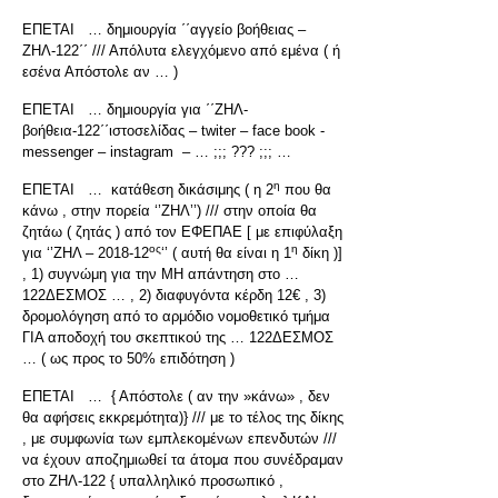
ΕΠΕΤΑΙ … δημιουργία ΄΄αγγείο βοήθειας –
ΖΗΛ-122΄΄ /// Απόλυτα ελεγχόμενο από εμένα ( ή
εσένα Απόστολε αν … )
ΕΠΕΤΑΙ … δημιουργία για ΄΄ΖΗΛ-
βοήθεια-122΄΄ιστοσελίδας – twiter – face book -
messenger – instagram – … ;;; ??? ;;; …
η
ΕΠΕΤΑΙ … κατάθεση δικάσιμης ( η 2
που θα
κάνω , στην πορεία ‘’ΖΗΛ’’) /// στην οποία θα
ζητάω ( ζητάς ) από τον ΕΦΕΠΑΕ [ με επιφύλαξη
ος
η
για ‘’ΖΗΛ – 2018-12
‘’ ( αυτή θα είναι η 1
δίκη )]
, 1) συγνώμη για την ΜΗ απάντηση στο …
122ΔΕΣΜΟΣ … , 2) διαφυγόντα κέρδη 12€ , 3)
δρομολόγηση από το αρμόδιο νομοθετικό τμήμα
ΓΙΑ αποδοχή του σκεπτικού της … 122ΔΕΣΜΟΣ
… ( ως προς το 50% επιδότηση )
ΕΠΕΤΑΙ … { Απόστολε ( αν την »κάνω» , δεν
θα αφήσεις εκκρεμότητα)} /// με το τέλος της δίκης
, με συμφωνία των εμπλεκομένων επενδυτών ///
να έχουν αποζημιωθεί τα άτομα που συνέδραμαν
στο ΖΗΛ-122 { υπαλληλικό προσωπικό ,