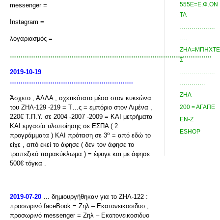
555Ε=Ε.Φ.ΟΝ
messenger =
ΤΑ
Instagram =
………………
….
λογαριασμός =
ΖΗΛ=ΜΠΗΧΤΕ
…………………………………………………………………………………..
Σ
2019-10-19
………………
………………………………………………….
………….
ΖΗΛ
Άσχετο , ΑΛΛΑ , σχετικότατο μέσα στον κυκεώνα
του ΖΗΛ-129 -219 = Τ…ς = εμπόριο στον Λιμένα ,
200 = ΑΓΑΠΕ
220€ Τ.Π.Υ. σε 2004 -2007 -2009 = ΚΑΙ μετρήματα
ΕΝ-Ζ
ΚΑΙ εργασία υλοποίησης σε ΕΣΠΑ ( 2
ESHOP
ο
προγράμματα ) ΚΑΙ πρόταση σε 3
= από εδώ το
είχε , από εκεί το άφησε ( δεν τον άφησε το
τραπεζικό παρακύκλωμα ) = έφυγε και με άφησε
500€ τόγκα .
2019-07-20
… δημιουργήθηκαν για το ΖΗΛ-122 :
προσωρινό faceBook = Ζηλ – Eκατονεικοσιδυο ,
προσωρινό messenger = Ζηλ – Eκατονεικοσιδυο