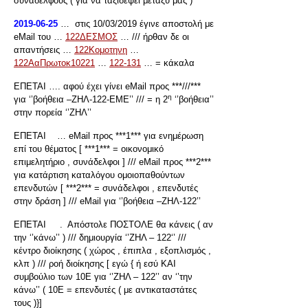
συναδέλφους ( για να ταξιδέψει μεταξύ μας )
2019-06-25
… στις 10/03/2019 έγινε αποστολή με
eΜail του …
122ΔΕΣΜΟΣ
… /// ήρθαν δε οι
απαντήσεις …
122Κομοτηνη
…
122ΑαΠρωτοκ10221
…
122-131
… = κάκαλα
ΕΠΕΤΑΙ …. αφού έχει γίνει eMail προς ***///***
η
για ‘’βοήθεια –ΖΗΛ-122-ΕΜΕ’’ /// = η 2
‘’βοήθεια’’
στην πορεία ‘’ΖΗΛ’’
ΕΠΕΤΑΙ … eMail προς ***1*** για ενημέρωση
επί του θέματος [ ***1*** = οικονομικό
επιμελητήριο , συνάδελφοι ] /// eMail προς ***2***
για κατάρτιση καταλόγου ομοιοπαθούντων
επενδυτών [ ***2*** = συνάδελφοι , επενδυτές
στην δράση ] /// eMail για ‘’βοήθεια –ΖΗΛ-122’’
ΕΠΕΤΑΙ . Απόστολε ΠΟΣΤΟΛΕ θα κάνεις ( αν
την ‘’κάνω’’ ) /// δημιουργία ‘’ΖΗΛ – 122‘’ ///
κέντρο διοίκησης ( χώρος , έπιπλα , εξοπλισμός ,
κλπ ) /// ροή διοίκησης [ εγώ { ή εσύ ΚΑΙ
συμβούλιο των 10Ε για ‘’ΖΗΛ – 122’’ αν ‘’την
κάνω’’ ( 10Ε = επενδυτές ( με αντικαταστάτες
τους )}]