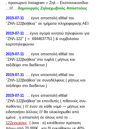
, προσωρινό Instagram = Ζηλ – Eκατονεικοσιδυο
…///…
δημιουργός Ζηλιαχωβινός Απόστολος
2019-07-11
… έγινε αποστολή eMail του
‘’ΖΗΛ-122βοήθεια’’ σε τμήματα πληροφορικής ΑΕΙ
2019-07-11
… έγινε αγορά κινητού τηλεφώνου για
‘’ΖΗΛ-122’’ [ = 6944637751 ] & συμβολαίου
καρτοτηλεφώνου
2019-07-11
… έγινε αποστολή eMail του
‘’ΖΗΛ-122βοήθεια’’στα τυφλά ( μήπως και
ταξιδέψει στο διαδίκτυο )
2019-07-11
… έγινε αποστολή eMail του
‘’ΖΗΛ-122βοήθεια’’σε συναδέλφους ( μήπως και
ταξιδέψει στο διαδίκτυο )
2019-07-11
… έγινε αποστολή eMail
‘’ΖΗΛ-122βοήθεια’’σε επενδυτές ( πιθανούς συν-
παθόντες ) /// έναν σε κάθε νομό — μήπως και
ειδοποιήσει άλλους /// θα ολοκληρωθεί από
εμένα , η αποστολή σε όλους από το …
122εγκρίσεις
{ όσοι : α) κατέθεσαν πρόταση
πάνω από 70.000€ , και β) εγκρίθηκαν με 40% ,