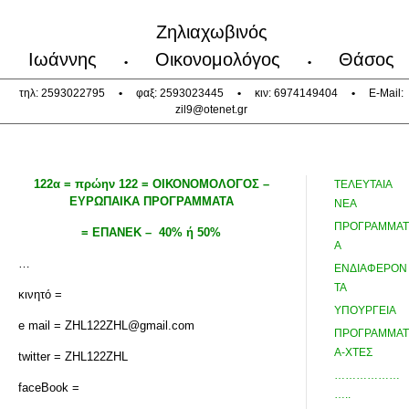
Ζηλιαχωβινός
Ιωάννης
Οικονομολόγος
Θάσος
•
•
τηλ: 2593022795
•
φαξ: 2593023445
•
κιν: 6974149404
•
E-Mail:
zil9@otenet.gr
122α = πρώην 122 =
ΟΙΚΟΝΟΜΟΛΟΓΟΣ –
ΤΕΛΕΥΤΑΙΑ
ΕΥΡΩΠΑΙΚΑ ΠΡΟΓΡΑΜΜΑΤΑ
ΝΕΑ
ΠΡΟΓΡΑΜΜΑΤ
=
ΕΠΑΝΕΚ – 40% ή 50%
Α
…
ΕΝΔΙΑΦΕΡΟΝ
ΤΑ
κινητό =
ΥΠΟΥΡΓΕΙΑ
e mail = ZHL122ZHL@gmail.com
ΠΡΟΓΡΑΜΜΑΤ
Α-ΧΤΕΣ
twitter = ZHL122ZHL
………………
faceBook =
…..