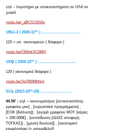
zηλ – λογιστήριο με υποκαταστήματα σε ΟΛΑ τα
χωριά
youtu.be/_aBCGI1816s
ος
190
ι1-2 ( 2020-11
) ………………………….
120 = υπ. οικονομικών ( διάφορα )
youtu.be/I350nkXC6MQ
ος
193
β ( 2020-12
) ………………………….
120 ( οικονομικά διάφορα )
youtu.be/3sQB0MbhjxI
ος
513γ (2023-10
-20) ………….…………
44.50’ :
zηλ – οικονομολόγος [αντικαταστάτης
γραφείου μου] , [ευρωπαϊκά προγράμματα] ,
[ΕΟΚ {διάλυση}] , [αγορά γραφείου ΜΟΥ {αέρας
= 200.000€} , {εκπαίδευση (ΙΔΙΩΣ αποφυγή
ΤΟΓΚΑΣ)} , {χρυσή δουλειά}] , [οικονομικό
επιμελητήριο {= μπουρδέλο}]