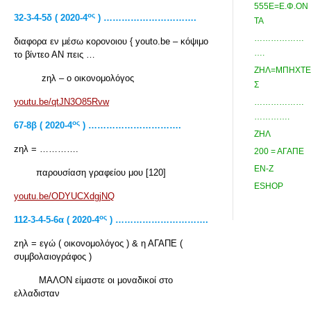
555Ε=Ε.Φ.ΟΝ
ος
32-3-4-5δ ( 2020-4
) ………………………….
ΤΑ
………………
διαφορα εν μέσω κορονοιου { youto.be – κόψιμο
….
το βίντεο ΑN πεις …
ΖΗΛ=ΜΠΗΧΤΕ
zηλ – ο οικονομολόγος
Σ
youtu.be/qtJN3O85Rvw
………………
………….
ος
67-8β ( 2020-4
) ………………………….
ΖΗΛ
zηλ = ………….
200 = ΑΓΑΠΕ
ΕΝ-Ζ
παρουσίαση γραφείου μου [120]
ESHOP
youtu.be/ODYUCXdgjNQ
ος
112-3-4-5-6α ( 2020-4
) ………………………….
zηλ = εγώ ( οικονομολόγος ) & η ΑΓΑΠΕ (
συμβολαιογράφος )
ΜΑΛΟΝ είμαστε οι μοναδικοί στο
ελλαδισταν