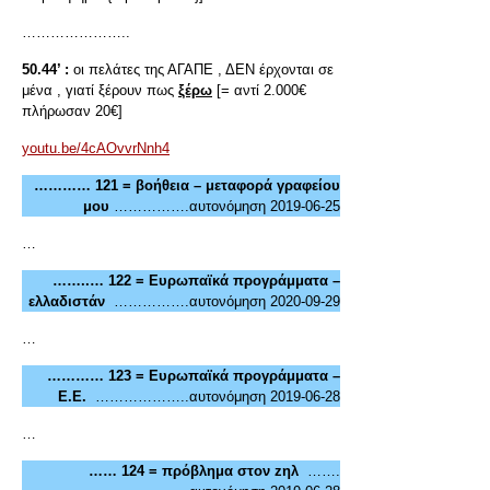
…………………..
50.44’ :
οι πελάτες της ΑΓΑΠΕ , ΔΕΝ έρχονται σε
μένα , γιατί ξέρουν πως
ξέρω
[= αντί 2.000€
πλήρωσαν 20€]
youtu.be/4cAOvvrNnh4
………… 121 = βοήθεια – μεταφορά γραφείου
μου
…………….αυτονόμηση 2019-06-25
…
……..… 122 = Ευρωπαϊκά προγράμματα –
ελλαδιστάν
…………….αυτονόμηση 2020-09-29
…
………… 123 = Ευρωπαϊκά προγράμματα –
Ε.Ε.
………………..αυτονόμηση 2019-06-28
…
…… 124 = πρόβλημα στον zηλ
…….