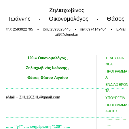
Ζηλιαχωβινός
Ιωάννης
Οικονομολόγος
Θάσος
•
•
τηλ: 2593022795
•
φαξ: 2593023445
•
κιν: 6974149404
•
E-Mail:
zil9@otenet.gr
120 = Οικονομολόγος ,
ΤΕΛΕΥΤΑΙΑ
ΝΕΑ
Ζηλιαχωβινός Ιωάννης ,
ΠΡΟΓΡΑΜΜΑΤ
Θάσος Θάσου Αιγαίου
Α
ΕΝΔΙΑΦΕΡΟΝ
…………………………………………………………………………………….
ΤΑ
eMail = ZHL120ZHL@gmail.com
ΥΠΟΥΡΓΕΙΑ
ΠΡΟΓΡΑΜΜΑΤ
……………………………………………………………………………………
Α-ΧΤΕΣ
…………………………………………………………………………………
………………
…..
…… ‘’y
Τ’’ .… ενημέρωση ”120”
…..