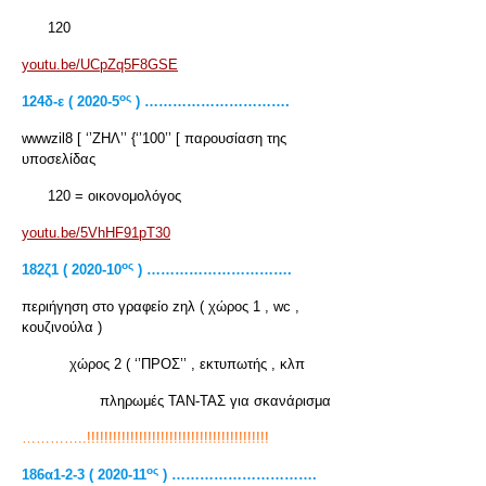
120
youtu.be/UCpZq5F8GSE
ος
124δ-ε ( 2020-5
) ………………………….
wwwzil8 [ ‘’ΖΗΛ’’ {‘’100’’ [ παρουσίαση της
υποσελίδας
120 = οικονομολόγος
youtu.be/5VhHF91pT30
ος
182ζ1 ( 2020-10
) ………………………….
περιήγηση στο γραφείο zηλ ( χώρος 1 , wc ,
κουζινούλα )
χώρος 2 ( ‘’ΠΡΟΣ’’ , εκτυπωτής , κλπ
πληρωμές ΤΑΝ-ΤΑΣ για σκανάρισμα
…………..!!!!!!!!!!!!!!!!!!!!!!!!!!!!!!!!!!!!!!!!!!
ος
186
α1-2-3 ( 2020-11
) ………………………….