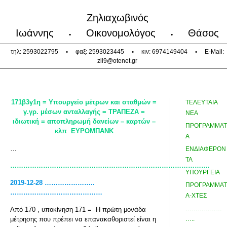
Ζηλιαχωβινός
Ιωάννης
Οικονομολόγος
Θάσος
•
•
τηλ: 2593022795
•
φαξ: 2593023445
•
κιν: 6974149404
•
E-Mail:
zil9@otenet.gr
171β3γ1η = Υπουργείο μέτρων και σταθμών
=
ΤΕΛΕΥΤΑΙΑ
γ.γρ. μέσων ανταλλαγής = ΤΡΑΠΕΖΑ =
ΝΕΑ
ιδιωτική
= αποπληρωμή δανείων – καρτών –
ΠΡΟΓΡΑΜΜΑΤ
κλπ ΕΥΡΟΜΠΑΝΚ
Α
…
ΕΝΔΙΑΦΕΡΟΝ
ΤΑ
……………………………………………………………………………….
ΥΠΟΥΡΓΕΙΑ
2019-12-28 …………………..
ΠΡΟΓΡΑΜΜΑΤ
……………………………………
Α-ΧΤΕΣ
………………
Από 170 , υποκίνηση 171 = Η πρώτη μονάδα
μέτρησης που πρέπει να επανακαθοριστεί είναι η
…..