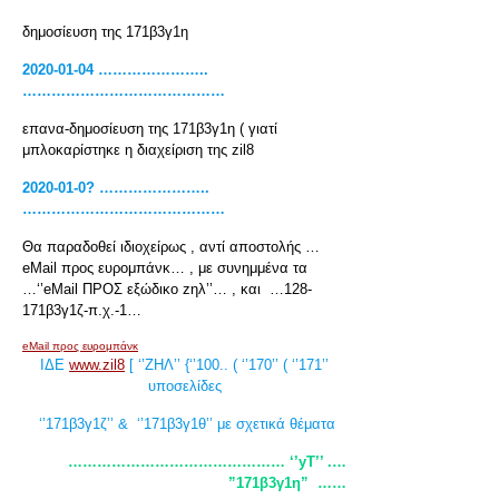
δημοσίευση της 171β3γ1η
2020-01-04 …………………..
……………………………………
επανα-δημοσίευση της 171β3γ1η ( γιατί
μπλοκαρίστηκε η διαχείριση της zil8
2020-01-0? …………………..
……………………………………
Θα παραδοθεί ιδιοχείρως , αντί αποστολής …
eMail προς ευρομπάνκ… , με συνημμένα τα
…‘’eMail ΠΡΟΣ εξώδικο zηλ’’… , και …128-
171β3γ1ζ-π.χ.-1…
eMail προς ευρομπάνκ
ΙΔΕ
www.zil8
[ ‘’ΖΗΛ’’ {‘’100.. ( ‘’170’’ ( ‘’171’’
υποσελίδες
‘’171β3γ1ζ’’ & ‘’171β3γ1θ’’ με σχετικά θέματα
……………………………………… ‘’yT
’’ .…
”171β3γ1η”
……