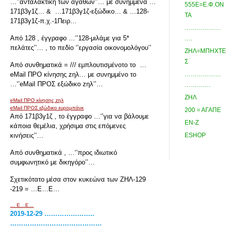
…’’ανταλακτική των αγαθών’’… με συνημμένα …
555Ε=Ε.Φ.ΟΝ
171β3γ1ζ… & …171β3γ1ζ-εξώδικο… & …128-
ΤΑ
171β3γ1ζ-π.χ.-1Πειρ…
………………
Από 128 , έγγραφο …‘’128-μιλάμε για 5*
….
πελάτες’’… , το πεδίο ‘’εργασία οικονομολόγου’’
ΖΗΛ=ΜΠΗΧΤΕ
Σ
Από συνθηματικά = /// εμπλουτισμένοτο το …
eMail ΠΡΟ κίνησης zηλ… με συνημμένο το
………………
…‘’eMail ΠΡΟΣ εξώδικο zηλ’’…
………….
ΖΗΛ
eMail ΠΡΟ κίνησης zηλ
eMail ΠΡΟΣ εξώδικο ευρομπάνκ
200 = ΑΓΑΠΕ
Από 171β3γ1ζ , το έγγραφο …‘’για να βάλουμε
ΕΝ-Ζ
κάποια θεμέλια, χρήσιμα στις επόμενες
κινήσεις’’…
ESHOP
Από συνθηματικά , …‘’προς ιδιωτικό
συμφωνητικό με δικηγόρο’’…
Σχετικότατο μέσα στον κυκεώνα των ΖΗΛ-129
-219 = …Ε…Ε…
… E…Ε…
2019-12-29 …………………..
……………………………………