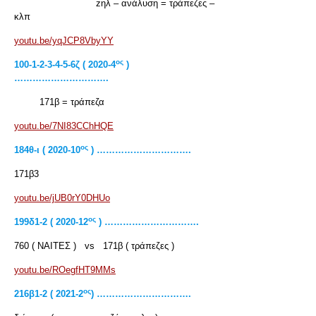
zηλ – ανάλυση = τράπεζες –
κλπ
youtu.be/yqJCP8VbyYY
ος
100-1-2-3-4-5-6ζ ( 2020-4
)
………………………….
171β = τράπεζα
youtu.be/7NI83CChHQE
ος
184θ-ι ( 2020-10
) ………………………….
171β3
youtu.be/jUB0rY0DHUo
ος
199δ1-2 ( 2020-12
) ………………………….
760 ( ΝΑΙΤΕΣ ) vs 171β ( τράπεζες )
youtu.be/ROegfHT9MMs
ος
216
β1-2 ( 2021-2
) ………………………….