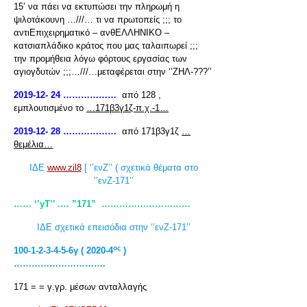
15’ να πάει να εκτυπώσει την πληρωμή η
ψιλοτάκουνη …///… τι να πρωτοπείς ;;; το
αντιΕπιχειρηματικό – ανθΕΛΛΗΝΙΚΟ –
κατσιαπλάδικο κράτος που μας ταλαιπωρεί ;;;
την προμήθεια λόγω φόρτους εργασίας των
αγιογδυτών ;;;…///…μεταφέρεται στην ‘’ΖΗΛ-???’’
2019-12- 24 ………………
από 128 ,
εμπλουτισμένο το
…171β3γ1ζ-π.χ.-1…
2019-12- 28 ………………
από 171β3γ1ζ
…
θεμέλια…
ΙΔΕ
www.zil8
[ ‘’ενΖ’’ ( σχετικά θέματα στο
‘’ενΖ-171’’
…… ‘’yT’’ .… ”171” …………………………
ΙΔΕ σχετικά επεισόδια στην ‘’ενΖ-171’’
ος
100-1-2-3-4-5-6γ ( 2020-4
)
………………………….
171 = = γ.γρ. μέσων ανταλλαγής