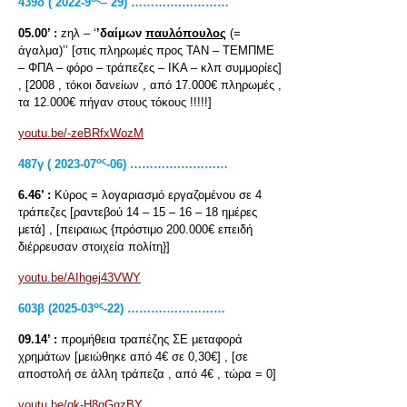
439δ ( 2022-9
– 29) ………….…………
05.00’ :
zηλ – ‘
’δαίμων
παυλόπουλος
(=
άγαλμα)’’ [στις πληρωμές προς ΤΑΝ – ΤΕΜΠΜΕ
– ΦΠΑ – φόρο – τράπεζες – ΙΚΑ – κλπ συμμορίες]
, [2008 , τόκοι δανείων , από 17.000€ πληρωμές ,
τα 12.000€ πήγαν στους τόκους !!!!!]
youtu.be/-zeBRfxWozM
ος
487γ ( 2023-07
-06) ………….…………
6.46’ :
Κύρος = λογαριασμό εργαζομένου σε 4
τράπεζες [ραντεβού 14 – 15 – 16 – 18 ημέρες
μετά] , [πειραιως {πρόστιμο 200.000€ επειδή
διέρρευσαν στοιχεία πολίτη}]
youtu.be/AIhgej43VWY
ος
603
β
(2025-03
-22) ………….…………
09.14’ :
προμήθεια τραπέζης ΣΕ μεταφορά
χρημάτων [μειώθηκε από 4€ σε 0,30€] , [σε
αποστολή σε άλλη τράπεζα , από 4€ , τώρα = 0]
youtu.be/qk-H8qGqzBY