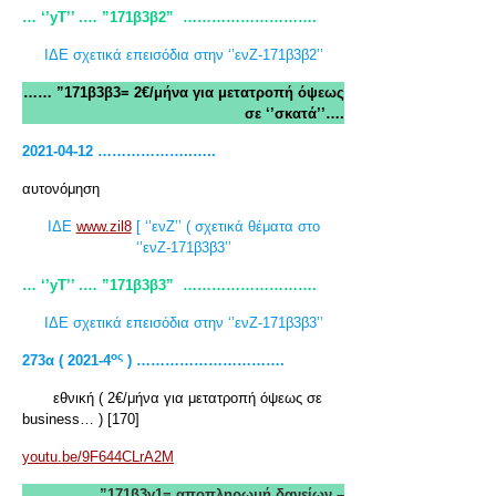
… ‘’yT
’’ .… ”171β3β2”
……………………….
ΙΔΕ σχετικά επεισόδια στην ‘’ενΖ-171β3β2’’
…… ”171β3β3= 2€/μήνα για μετατροπή όψεως
σε ‘’σκατά’’….
2021-04-12 ………………..…..
αυτονόμηση
ΙΔΕ
www.zil8
[ ‘’ενΖ’’ ( σχετικά θέματα στο
‘’ενΖ-171β3β3’’
… ‘’yT
’’ .… ”171β3β3”
……………………….
ΙΔΕ σχετικά επεισόδια στην ‘’ενΖ-171β3β3’’
ος
273α ( 2021-4
) ………………………….
εθνική ( 2€/μήνα για μετατροπή όψεως σε
business… ) [170]
youtu.be/9F644CLrA2M
…… ”171β3γ1= αποπληρωμή δανείων –