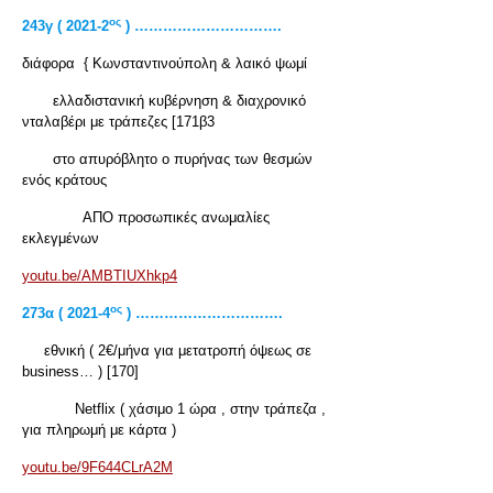
ος
243γ ( 2021-2
) ………………………….
διάφορα { Κωνσταντινούπολη & λαικό ψωμί
ελλαδιστανική κυβέρνηση & διαχρονικό
νταλαβέρι με τράπεζες [171β3
στο απυρόβλητο ο πυρήνας των θεσμών
ενός κράτους
ΑΠΟ προσωπικές ανωμαλίες
εκλεγμένων
youtu.be/AMBTIUXhkp4
ος
273α ( 2021-4
) ………………………….
εθνική ( 2€/μήνα για μετατροπή όψεως σε
business… ) [170]
Netflix ( χάσιμο 1 ώρα , στην τράπεζα ,
για πληρωμή με κάρτα )
youtu.be/9F644CLrA2M