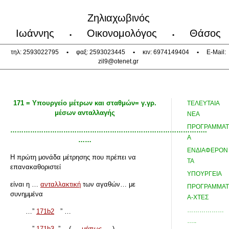
Ζηλιαχωβινός
Ιωάννης
Οικονομολόγος
Θάσος
•
•
τηλ: 2593022795
•
φαξ: 2593023445
•
κιν: 6974149404
•
E-Mail:
zil9@otenet.gr
171 = Υπουργείο μέτρων και σταθμών= γ.γρ.
ΤΕΛΕΥΤΑΙΑ
μέσων ανταλλαγής
ΝΕΑ
ΠΡΟΓΡΑΜΜΑΤ
……………………………………………………………………………..
Α
……
ΕΝΔΙΑΦΕΡΟΝ
Η πρώτη μονάδα μέτρησης που πρέπει να
ΤΑ
επανακαθοριστεί
ΥΠΟΥΡΓΕΙΑ
είναι η …
ανταλλακτική
των αγαθών… με
ΠΡΟΓΡΑΜΜΑΤ
συνημμένα
Α-ΧΤΕΣ
………………
…”
171b2
” …
…..
…”
171b3
”… ( …
μήπως
… )