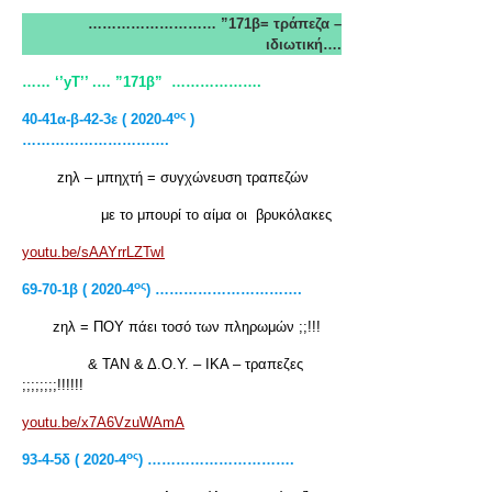
……………………… ”171β= τράπεζα –
ιδιωτική….
…… ‘’yT
’’ .… ”171β”
……………….
ος
40-41α-β-42-3ε ( 2020-4
)
………………………….
zηλ – μπηχτή = συγχώνευση τραπεζών
με το μπουρί το αίμα οι βρυκόλακες
youtu.be/sAAYrrLZTwI
ος
69-70-1
β ( 2020-4
) ………………………….
zηλ = ΠΟΥ πάει τοσό των πληρωμών ;;!!!
& ΤΑΝ & Δ.Ο.Υ. – ΙΚΑ – τραπεζες
;;;;;;;;!!!!!!
youtu.be/x7A6VzuWAmA
ος
93-4-5
δ ( 2020-4
) ………………………….