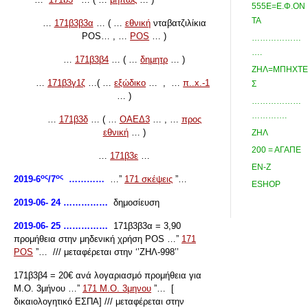
555Ε=Ε.Φ.ΟΝ
ΤΑ
…
171β3β3α
… ( …
εθνική
νταβατζιλίκια
POS… , …
POS
… )
………………
….
…
171β3β4
… ( …
δημητρ
… )
ΖΗΛ=ΜΠΗΧΤΕ
…
171β3γ1ζ
…( …
εξώδικο
… , …
π..x.-1
Σ
… )
………………
………….
…
171β3δ
… ( …
ΟΑΕΔ3
… , …
προς
εθνική
… )
ΖΗΛ
200 = ΑΓΑΠΕ
…
171β3ε
…
ΕΝ-Ζ
ος
ος
2019-6
/7
…………
…”
171 σκέψεις
”…
ESHOP
2019-06- 24 ……………
δημοσίευση
2019-06- 25 ……………
171β3β3α = 3,90
προμήθεια στην μηδενική χρήση POS …”
171
POS
”… /// μεταφέρεται στην ‘’ΖΗΛ-998’’
171β3β4 = 20€ ανά λογαριασμό προμήθεια για
Μ.Ο. 3μήνου …”
171 Μ.Ο. 3μηνου
”… [
δικαιολογητικό ΕΣΠΑ] /// μεταφέρεται στην