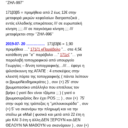
‘’ΖΗΛ-997’’
171β3β5 = προμήθεια από 2 έως 12€ στην
μεταφορά μικρών κεφαλαίων διατραπεζικά ,
εντός ελλαδικής επικράτειας /// σε ευρωπαϊκή
κίνηση ;;;; /// σε παγκόσμια κίνηση ;;; ///
μεταφέρεται στην ‘’ΖΗΛ-996’’
2019-07- 20 ……………
171β3β6 = 1,90
προμήθεια …”
171ζ1 eΠαράβολο
”… στα 4,5€
κατάθεση για ‘’e’’ παράβολο …”
171zζ
”… για
παραλαβή τοπογραφικού από υπουργείο
Γεωργίας – δ/νση τοπογραφικής…///… έφαγε η
ψιλοτάκουνη της ΑΓΑΠΕ : 4 επισκέψεις στην
κλειστή πόρτα της τοπογραφικής ( πάντα λείπουν
οι βρωμοΝεοδημοκράτες ) , συν (+) 25’ στον
βρωμοπασόκο υπάλληλο που επιτέλους τον
βρήκε ( γιατί δεν είναι τζάμπα ;; ) ( γιατί ο
βρωμοσυριζαίος δεν έχει POS ;;; ) , συν (+) 75’
στην ουρά της τράπεζας η ‘’μπλουκουράδα’’ , συν
(+) 5’ να σκανάρω την πληρωμή και να την
στείλω με eMail ( φυσικά και μετά από 22 έτη η
μία ΚΑΙ 3 έτη η άλλη ΔΕΝ ΞΕΡΟΥΝ και ΔΕΝ
ΘΕΛΟΥΝ ΝΑ ΜΑΘΟΥΝ να σκανάρουν ) , συν (+)