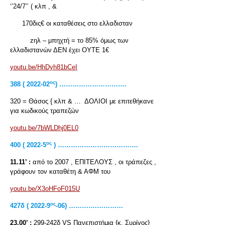
‘’24/7’’ ( κλπ , &
170δις€ οι καταθέσεις στο ελλαδισταν
zηλ – μπηχτή = το 85% όμως των
ελλαδιστανών ΔΕΝ έχει ΟΥΤΕ 1€
youtu.be/HhDyh81bCeI
ος
388 ( 2022-02
) ………………………….
320 = Θάσος { κλπ & … ΔΟΛΙΟΙ με επιτεθήκανε
για κωδικούς τραπεζών
youtu.be/7bWLDhj0EL0
ος
400 ( 2022-5
) ……………………………….
11.11’ :
από το 2007 , ΕΠΙΤΕΛΟΥΣ , οι τράπεζες ,
γράφουν τον καταθέτη & ΑΦΜ του
youtu.be/X3oHFoF015U
ος
427δ ( 2022-9
-06) ………….…………
23.00’ :
299-242δ VS Πανεπιστήμια {κ. Συρίγος}