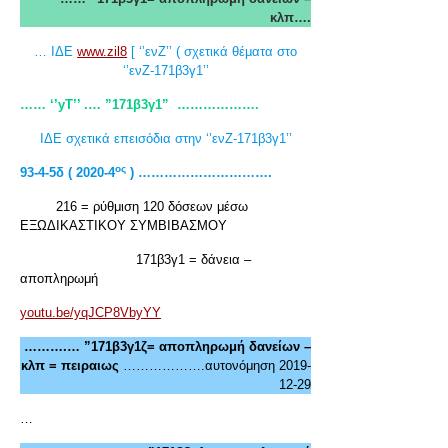
κλπ….
… ΙΔΕ
www.zil8
[ ‘’ενΖ’’ ( σχετικά θέματα στο
‘’ενΖ-171β3γ1’’
…… ‘’yT
’’ .… ”171β3γ1”
……………….
ΙΔΕ σχετικά επεισόδια στην ‘’ενΖ-171β3γ1’’
ος
93-4-5δ ( 2020-4
) ………………………….
216 = ρύθμιση 120 δόσεων μέσω
ΕΞΩΔΙΚΑΣΤΙΚΟΥ ΣΥΜΒΙΒΑΣΜΟΥ
171β3γ1 = δάνεια –
αποπληρωμή
youtu.be/yqJCP8VbyYY
……….… ”171β3γ1ζ= αποπληρωμή δανείων –
κλπ = πειραιως
……………….αυτονόμηση 2019-
12-29
…