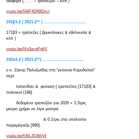
διάφορα ( …… – τραπεζών – κλπ )
youtu.be/5WF4DR8DxcI
ος
241β1-2 ( 2021-2
) ………………………….
171β3 = τράπεζες ( βρυκόλακες & εθελουσία &
κλπ )
youtu.be/lVn3ocePg6Y
ος
242
α1-2 ( 2021-2
) ………………………….
ο κ. Ζάκης Πολυζωίδης στη ”γειτονιά Κορυδαλού”
περί
Ισλανδίας & φυλακή { τραπεζίτες [171β3] &
πολιτικοί [196]
δεδομένα τραπεζών για 2020 = 3,3τρις
μαύρο χρήμα σε λίγα μούτρα
& 0,1τρις στα υπόλοιπα
παραμάγαζα [990]
youtu.be/K8jLJD3bVj4