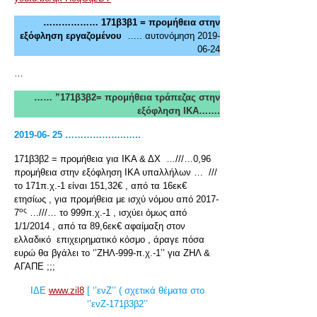
……………… 171β3β1 = προμήθεια στην
εξόφληση εργαζομένου
….. αυτονόμηση 2019-
06-24
…
…… ”171β3β2= προμήθεια τράπεζας στην
εξόφληση ΙΚΑ…….
2019-06- 25 ………………..…..
171β3β2 = προμήθεια για ΙΚΑ & ΔΧ …///…0,96
προμήθεια στην εξόφληση ΙΚΑ υπαλλήλων … ///
το 171π.χ.-1 είναι 151,32€ , από τα 16εκ€
ετησίως , για προμήθεια με ισχύ νόμου από 2017-
ος
7
…///… το 999π.χ.-1 , ισχύει όμως από
1/1/2014 , από τα 89,6εκ€ αφαίμαξη στον
ελλαδικό επιχειρηματικό κόσμο , άραγε πόσα
ευρώ θα βγάλει το ‘’ΖΗΛ-999-π.χ.-1’’ για ΖΗΛ &
ΑΓΑΠΕ ;;;
ΙΔΕ
www.zil8
[ ‘’ενΖ’’ ( σχετικά θέματα στο
‘’ενΖ-171β3β2’’