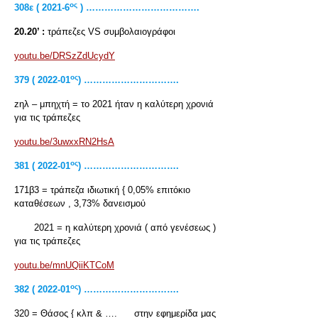
ος
308
ε
( 2021-6
) ……………………………….
20.20’ :
τράπεζες VS συμβολαιογράφοι
youtu.be/DRSzZdUcydY
ος
379 ( 2022-01
) ………………………….
zηλ – μπηχτή = το 2021 ήταν η καλύτερη χρονιά
για τις τράπεζες
youtu.be/3uwxxRN2HsA
ος
381 ( 2022-01
) ………………………….
171β3 = τράπεζα ιδιωτική { 0,05% επιτόκιο
καταθέσεων , 3,73% δανεισμού
2021 = η καλύτερη χρονιά ( από γενέσεως )
για τις τράπεζες
youtu.be/mnUQiiKTCoM
ος
382 ( 2022-01
) ………………………….
320 = Θάσος { κλπ & …. στην εφημερίδα μας