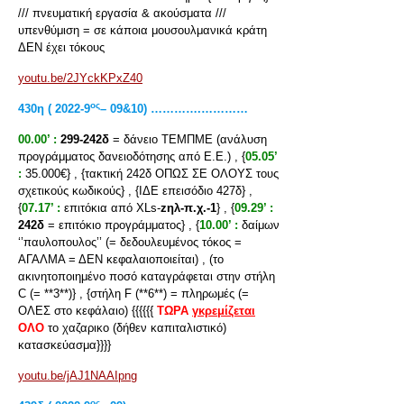
/// πνευματική εργασία & ακούσματα ///
υπενθύμιση = σε κάποια μουσουλμανικά κράτη
ΔΕΝ έχει τόκους
youtu.be/2JYckKPxZ40
ος
430η ( 2022-9
– 09&10) ………….…………
00.00’ :
299-242δ
= δάνειο ΤΕΜΠΜΕ (ανάλυση
προγράμματος δανειοδότησης από Ε.Ε.) , {
05.05’
:
35.000€} , {τακτική 242δ ΟΠΩΣ ΣΕ ΟΛΟΥΣ τους
σχετικούς κωδικούς} , {ΙΔΕ επεισόδιο 427δ} ,
{
07.17’ :
επιτόκια από XLs-
z
ηλ-π.χ.-1
} , {
09.29’ :
242δ
= επιτόκιο προγράμματος} , {
10.00’ :
δαίμων
‘’παυλοπουλος’’ (= δεδουλευμένος τόκος =
ΑΓΑΛΜΑ = ΔΕΝ κεφαλαιοποιείται) , (το
ακινητοποιημένο ποσό καταγράφεται στην στήλη
C (= **3**)} , {στήλη F (**6**) = πληρωμές (=
ΟΛΕΣ στο κεφάλαιο) {{{{{{
ΤΩΡΑ
γκρεμίζεται
ΟΛΟ
το χαζαρικο (δήθεν καπιταλιστικό)
κατασκεύασμα}}}}
youtu.be/jAJ1NAAIpng
ος