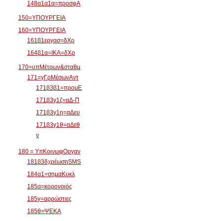
148α1α1α=προσφΑ
150=ΥΠΟΥΡΓΕΙΑ
160=ΥΠΟΥΡΓΕΙΑ
161β1εργασ=δΧρ
164β1α=ΙΚΑ=δΧρ
170=υπΜέτρων&σταθμ
171=γΓρΜέσωνΑντ
171β3β1=προμΕ
171β3γ1ζ=αΔ-Π
171β3γ1η=αΔευ
171β3γ1θ=αΔεθ
ν
180 = ΥπΚοινωφΟργαν
181β3δχρέωσηSMS
184α1=σημαΚυκλ
185α=κορονοιός
185γ=αρρώστιες
185θ=ΨΕΚΑ