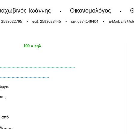
ιαχωβινός Ιωάννης
Οικονομολόγος
Θ
•
•
: 2593022795
•
φαξ: 2593023445
•
κιν: 6974149404
•
E-Mail:
zil9@ot
100 = zηλ
……………………………………………………
………………………………………..
ώργιε
α ,
ς από
z///… …