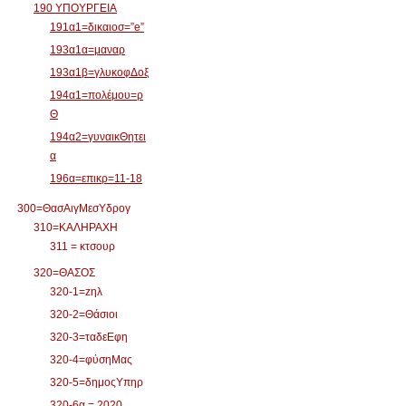
190 ΥΠΟΥΡΓΕΙΑ
191α1=δικαιοσ=”e”
193α1α=μαναρ
193α1β=γλυκοφΔοξ
194α1=πολέμου=ρ
Θ
194α2=γυναικΘητει
α
196α=επικρ=11-18
300=ΘασΑιγΜεσΥδρογ
310=ΚΑΛΗΡΑΧΗ
311 = κτσουρ
320=ΘΑΣΟΣ
320-1=zηλ
320-2=Θάσιοι
320-3=ταδεΕφη
320-4=φύσηΜας
320-5=δημοςΥπηρ
320-6α = 2020