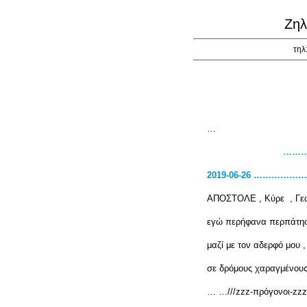
Ζηλ
τηλ
…
……
2019-06-26 ………
ΑΠΟΣΤΟΛΕ , Κύρε , Γε
εγώ περήφανα περπάτησ
μαζί με τον αδερφό μου ,
σε δρόμους χαραγμένου
… …///zzz-πρόγονοι-zz