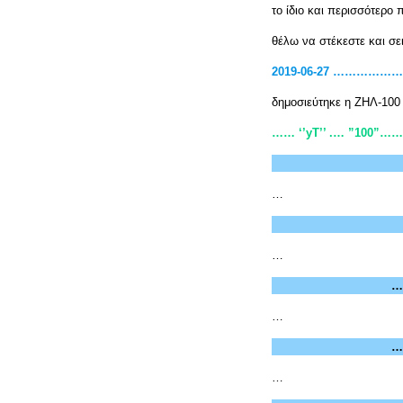
το ίδιο και περισσότερο
θέλω να στέκεστε και σε
2019-06-27 ………
δημοσιεύτηκε η ΖΗΛ-100
…… ‘’yΤ’’ .… ”100”
…
…
…
…
…
…