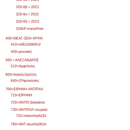
320-6β = 2021
320-6γ = 2022
320-6δ = 2023
329nF=nanoFree
400=ΘΕΑΓ-ΣΕΙΛ-ΑΡΧΙΛ
410=υδΕλΖεΜεΚτσ
440=μουσική
500 = ΑΛΕΞΑΝΔΡΟΣ
510=Αμφίπολις
600=ΙησούςΧριστός
640=ΟΥφονεύσεις
700=ΕΙΡΗΝΗ-ΑΝΤΙΠΑΛ
710=ΕΙΡΗΝΗ
720=ΑΝΤΙΠ-βαλκάνια
730=ΑΝΤΙΠΑΛ-τουρκία
732=πανοπλαΑλΣκ
760=ΑΝΤ-σιωνΧαζΚλπ