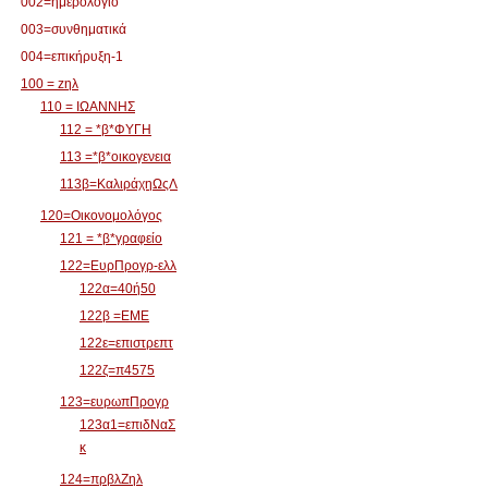
002=ημερολόγιο
003=συνθηματικά
004=επικήρυξη-1
100 = zηλ
110 = ΙΩΑΝΝΗΣ
112 = *β*ΦΥΓΗ
113 =*β*οικογενεια
113β=ΚαλιράχηΩςΛ
120=Οικονομολόγος
121 = *β*γραφείο
122=ΕυρΠρογρ-ελλ
122α=40ή50
122β =ΕΜΕ
122ε=επιστρεπτ
122ζ=π4575
123=ευρωπΠρογρ
123α1=επιδΝαΣ
κ
124=πρβλΖηλ