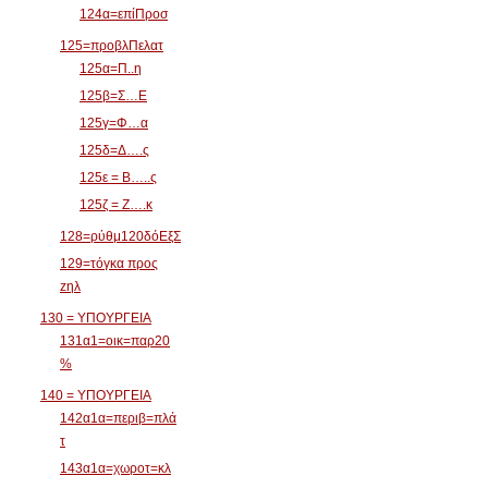
124α=επίΠροσ
125=προβλΠελατ
125α=Π..η
125β=Σ…Ε
125γ=Φ…α
125δ=Δ….ς
125ε = Β…..ς
125ζ = Ζ….κ
128=ρύθμ120δόΕξΣ
129=τόγκα προς
zηλ
130 = ΥΠΟΥΡΓΕΙΑ
131α1=οικ=παρ20
%
140 = ΥΠΟΥΡΓΕΙΑ
142α1α=περιβ=πλά
τ
143α1α=χωροτ=κλ