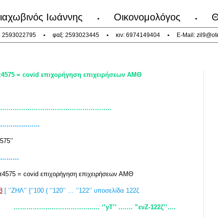
ιαχωβινός Ιωάννης
Οικονομολόγος
Θ
•
•
: 2593022795
•
φαξ: 2593023445
•
κιν: 6974149404
•
E-Mail:
zil9@ot
 π4575 = covid επιχορήγηση επιχειρήσεων ΑΜΘ
……………………………………………..
……………….……
575’’
……………
π4575 = covid επιχορήγηση επιχειρήσεων ΑΜΘ
8
[ ‘’ΖΗΛ’’ {‘’100 ( ‘’120’’ … ‘’122’’ υποσελίδα 122ζ
………………………………..… ‘’yT’’ ….… ”ενΖ-122ζ’’….