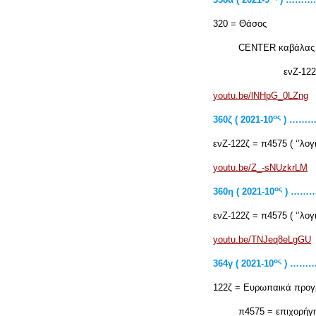
320 = Θάσος
CENTER καβάλας {
ενΖ-122ζ = π4575 [
youtu.be/lNHpG_0LZng
ος
360ζ ( 2021-10
) ……
ενΖ-122ζ = π4575 ( ‘’λογι
youtu.be/Z_-sNUzkrLM
ος
360η ( 2021-10
) ……
ενΖ-122ζ = π4575 ( ‘’λογι
youtu.be/TNJeq8eLgGU
ος
364γ ( 2021-10
) ……
122ζ = Ευρωπαικά προγ
π4575 = επιχορήγηση