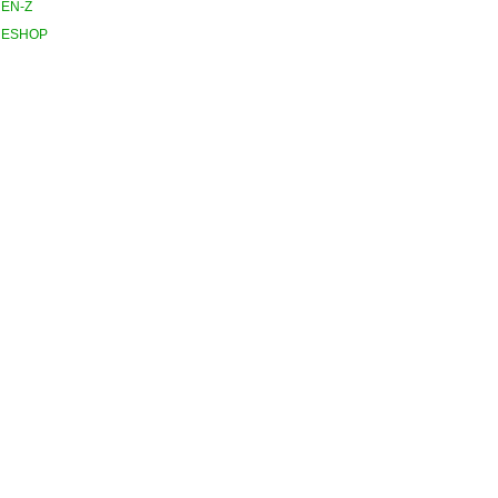
ΕΝ-Ζ
ESHOP