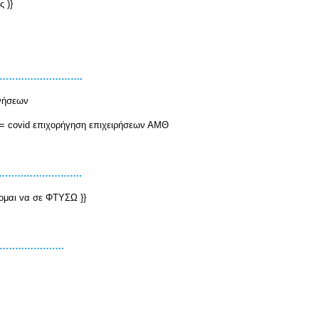
ς )}
………………………….
ινήσεων
ovid επιχορήγηση επιχειρήσεων ΑΜΘ
………………………….
χομαι να σε ΦΤΥΣΩ }}
…………………….
…………………….