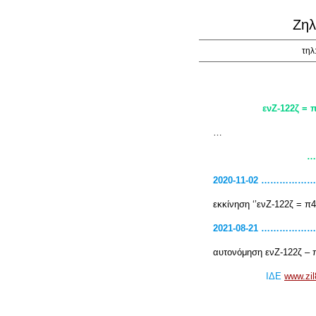
Ζηλ
τηλ
ενΖ-122ζ =
…
…
2020-11-02 …………
εκκίνηση ‘’ενΖ-122ζ = π4
2021-08-21 …………
αυτονόμηση ενΖ-122ζ – 
ΙΔΕ
www.zil