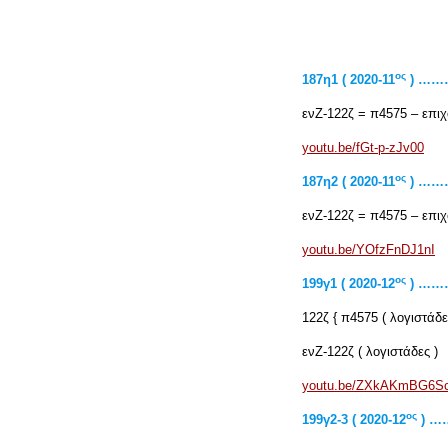
ος
187η1 ( 2020-11
) …
ενΖ-122ζ = π4575 – επι
youtu.be/fGt-p-zJv00
ος
187η2 ( 2020-11
) …
ενΖ-122ζ = π4575 – επι
youtu.be/YOfzFnDJ1nI
ος
199γ1 ( 2020-12
) …
122ζ { π4575 ( λογιστάδε
ενΖ-122ζ ( λογιστάδες )
youtu.be/ZXkAKmBG6S
ος
199
γ2-3 ( 2020-12
) 