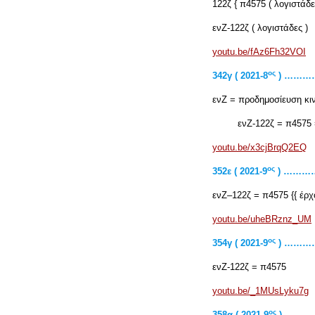
122ζ { π4575 ( λογιστάδε
ενΖ-122ζ ( λογιστάδες )
youtu.be/fAz6Fh32VOI
ος
342
γ ( 2021-8
) ……
ενΖ = προδημοσίευση κ
ενΖ-122ζ = π4575 = c
youtu.be/x3cjBrqQ2EQ
ος
352ε ( 2021-9
) ……
ενΖ–122ζ = π4575 {{ έρ
youtu.be/uheBRznz_UM
ος
354γ ( 2021-9
) ……
ενΖ-122ζ = π4575
youtu.be/_1MUsLyku7g
ος
358α ( 2021-9
) ……