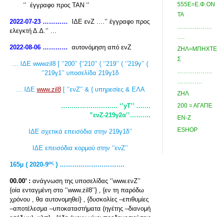
555Ε=Ε.Φ.ΟΝ
‘’ έγγραφο προς ΤΑΝ ‘’
ΤΑ
2022-07-23 …………
ΙΔΕ ενΖ ….‘’ έγγραφο προς
………………
ελεγκτή Δ.Δ.‘’ …
….
2022-08-06 …………
αυτονόμηση από ενΖ
ΖΗΛ=ΜΠΗΧΤΕ
Σ
… ΙΔΕ wwwzil8 [ ‘’200’’ {‘’210’’ ( ‘’219’’ ( ‘’219γ’’ (
………………
‘’219γ1’’ υποσελίδα 219γ1δ
………….
… ΙΔΕ
www.zil8
[ ‘’ενΖ’’ & { υπηρεσίες & ΕΛΑ
ΖΗΛ
……………………… ‘’yT’’ ….…
200 = ΑΓΑΠΕ
”ενΖ-219γ2α’’……….
ΕΝ-Ζ
ESHOP
ΙΔΕ σχετικά επεισόδια στην 219γ1δ’’
ΙΔΕ επεισόδια κορμού στην ‘’ενΖ’’
ος
165μ ( 2020-9
) ………………………….
00.00’ :
ανάγνωση της υποσελίδας ‘’www.ενΖ’’
{οία ενταγμένη στο ‘’www.zil8’’} , {εν τη παρόδω
χρόνου , θα αυτονομηθεί} , {δυσκολίες –επιθυμίες
–αποτέλεσμα –υποκαταστήματα (ηγέτης –διανομή