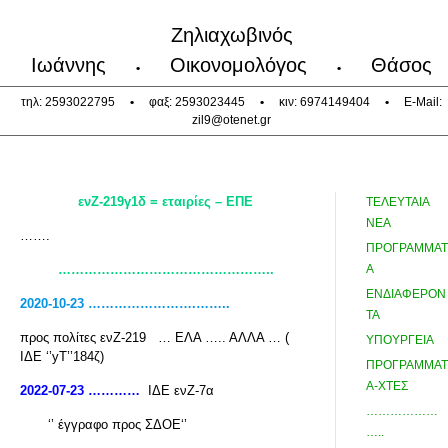
Ζηλιαχωβινός
Ιωάννης
Οικονομολόγος
Θάσος
•
•
τηλ: 2593022795
•
φαξ: 2593023445
•
κιν: 6974149404
•
E-Mail:
zil9@otenet.gr
ενΖ-219γ1δ = εταιρίες – ΕΠΕ
ΤΕΛΕΥΤΑΙΑ
ΝΕΑ
…….
ΠΡΟΓΡΑΜΜΑΤ
…………………………………………..
Α
ΕΝΔΙΑΦΕΡΟΝ
2020-10-23 …………………….……..
ΤΑ
προς πολίτες ενΖ-219 … ΕΛΑ ….. ΑΛΛΑ … (
ΥΠΟΥΡΓΕΙΑ
ΙΔΕ ‘’yT’’184ζ)
ΠΡΟΓΡΑΜΜΑΤ
Α-ΧΤΕΣ
2022-07-23 …………
ΙΔΕ ενΖ-7α
………………
‘’ έγγραφο προς ΣΔΟΕ‘’
…..