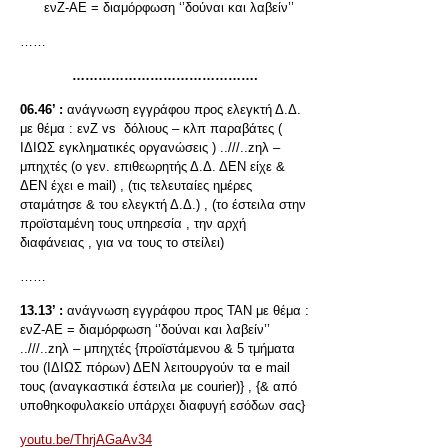
ενΖ-ΑΕ = διαμόρφωση ‘’δούναι και λαβείν’’
……
…………………………………….
06.46’ :
ανάγνωση εγγράφου προς ελεγκτή Δ.Δ.
με θέμα : ενΖ vs δόλιους – κλπ παραβάτες (
ΙΔΙΩΣ εγκληματικές οργανώσεις ) ..///..zηλ –
μπηχτές (ο γεν. επιθεωρητής Δ.Δ. ΔΕΝ είχε &
ΔΕΝ έχει e mail) , (τις τελευταίες ημέρες
σταμάτησε & του ελεγκτή Δ.Δ.) , (το έστειλα στην
προϊσταμένη τους υπηρεσία , την αρχή
διαφάνειας , για να τους το στείλει)
……
13.13’ :
ανάγνωση εγγράφου προς ΤΑΝ με θέμα :
ενΖ-ΑΕ = διαμόρφωση ‘’δούναι και λαβείν’’
..///..zηλ – μπηχτές {προϊστάμενου & 5 τμήματα
του (ΙΔΙΩΣ πόρων) ΔΕΝ λειτουργούν τα e mail
τους (αναγκαστικά έστειλα με courier)} , {& από
υποθηκοφυλακείο υπάρχει διαφυγή εσόδων σας}
youtu.be/ThrjAGaAv34