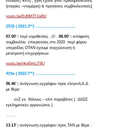
εσόδων) -κλπ} , {ήδη έχουν γίνει προδημοσιεύσεις
(εταιρίες –νταμάρια) & προτάσεις συμβουλευτικές}
youtu.be/Ed0M3TJqi8U
ος
257
β ( 2021-3
) ………………………….
07.00’ :
περί νομοθεσίας ..///..
08.00’ :
απόφαση
συμβουλίου επικρατείας στο 2020 περί φόρου
υπεραξίας ΟΤΑΝ έχουμε συγχώνευση ή
μετατροπή επιχειρήσεων
youtu.be/nkol5mLiT9U
ος
419
α ( 2022-7
) ………………………….
06.46’ :
ανάγνωση εγγράφου προς ελεγκτή Δ.Δ.
με θέμα :
ενΖ vs δόλιους – κλπ παραβάτες ( ΙΔΙΩΣ
εγκληματικές οργανώσεις )
……..
13.13’ :
ανάγνωση εγγράφου προς ΤΑΝ με θέμα :